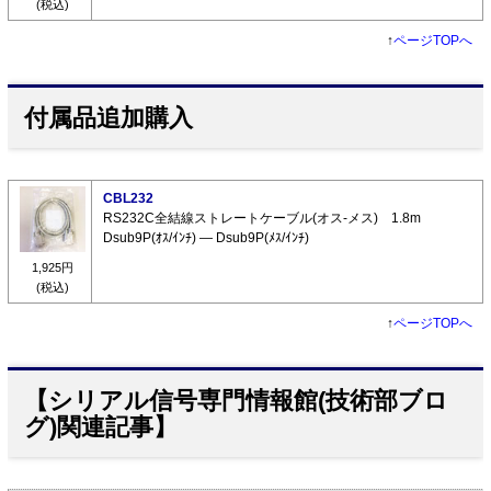
(税込)
↑
ページTOPへ
付属品追加購入
CBL232
RS232C全結線ストレートケーブル(オス-メス) 1.8m
Dsub9P(ｵｽ/ｲﾝﾁ) ― Dsub9P(ﾒｽ/ｲﾝﾁ)
1,925円
(税込)
↑
ページTOPへ
【シリアル信号専門情報館(技術部ブロ
グ)関連記事】