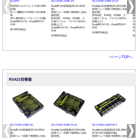
KS-MP5
SS-CHSW-DS9P-DC
SS-CHSW-DS9P-DC24
SS-
RS232Cマルチプレクサ(AC100V
Dsub9P 2ch切換器(DC10-32V仕
Dsub9p 2ch切換器(DC24V仕様)
Dsu
仕様)
様)
[内部リレー回路で物理的に全結
DC1
サーバ機能付 RS232C 1:5ch切換
[内部リレー回路で物理的に全結
線切替]
[内
器
線切替]
[RS232C、RS422、RS485、そ
線切
(PC-9801用サンプルソフト付属)
[RS232C、RS422、RS485、そ
の他デジタル・アナログ信号の
[RS
Dsub25P(ﾒｽ/ﾐﾘ)⇔Dsub25P(ﾒｽ/ﾐ
の他デジタル・アナログ信号の
切換えに]
の他
ﾘ)X5
切換えに]
Dsub9P(ﾒｽ/ｲﾝﾁ)⇔Dsub9P(ｵｽ/ｲﾝ
切換
Dsub9P(ﾒｽ/ｲﾝﾁ)⇔Dsub9P(ｵｽ/ｲﾝ
ﾁ)X2
Dsub
80,740円(税込)
ﾁ)X2
ﾁ)X5
42,900円(税込)
42,900円(税込)
81,
↑
ページTOPへ
RS422切替器
SS-CHSW-DS9P-DC
SS-CHSW-DS9P-DC24
SS-CHSW-DS9P1X5-2
USB
Dsub9P 2ch切換器(DC10-32V仕
Dsub9p 2ch切換器(DC24V仕様)
Dsub9p 5ch切換器(AC100-240V/
USB
様)
[内部リレー回路で物理的に全結
DC10-32V [2電源仕様])
換 
[内部リレー回路で物理的に全結
線切替]
[内部リレー回路で物理的に全結
プ】