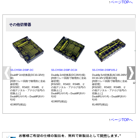
↑
ページTOPへ
その他切替器
SS-CHSW-DS9P-DC
SS-CHSW-DS9P-DC24
SS-CHSW-DS9P1X5-2
SS-
Dsub9P 2ch切換器(DC10-32V仕
Dsub9p 2ch切換器(DC24V仕様)
Dsub9p 5ch切換器(AC100-240V/
4ポー
様)
[内部リレー回路で物理的に全結
DC10-32V [2電源仕様])
換ボ
[内部リレー回路で物理的に全結
線切替]
[内部リレー回路で物理的に全結
121
線切替]
[RS232C、RS422、RS485、そ
線切替]
[RS232C、RS422、RS485、そ
の他デジタル・アナログ信号の
[RS232C、RS422、RS485、そ
の他デジタル・アナログ信号の
切換えに]
の他デジタル・アナログ信号の
切換えに]
Dsub9P(ﾒｽ/ｲﾝﾁ)⇔Dsub9P(ｵｽ/ｲﾝ
切換えに]
Dsub9P(ﾒｽ/ｲﾝﾁ)⇔Dsub9P(ｵｽ/ｲﾝ
ﾁ)X2
Dsub9P(ﾒｽ/ｲﾝﾁ)⇔Dsub9P(ｵｽ/ｲﾝ
ﾁ)X2
ﾁ)X5
42,900円(税込)
42,900円(税込)
81,400円(税込)
↑
ページTOPへ