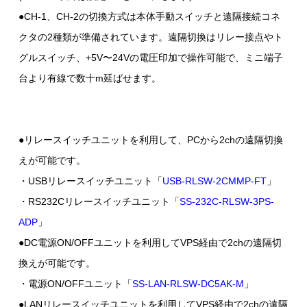
●CH-1、CH-2の切換方式は本体手動スイッチと遠隔接続コネ
クタの2種類が準備されています。遠隔切換はリレー接点やト
グルスイッチ、+5V〜24Vの電圧印加で操作可能で、ミニ端子
台より有線で数十m延ばせます。
●リレースイッチユニットを利用して、PCから2chの遠隔切換
えが可能です。
・USBリレースイッチユニット「
USB-RLSW-2CMMP-FT
」
・RS232Cリレースイッチユニット「
SS-232C-RLSW-3PS-
ADP
」
●DC電源ON/OFFユニットを利用してVPS経由で2chの遠隔切
換えが可能です。
・電源ON/OFFユニット「
SS-LAN-RLSW-DC5AK-M
」
●LANリレースイッチユニットを利用してVPS経由で2chの遠隔