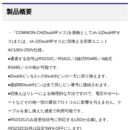
製品概要
・『COMMON-CH(Dsub9Pメス)を基軸としてch-1(Dsub9Pオ
ス)または、ch-2(Dsub9Pオス)に切換える切替ユニット
AC100V-250V仕様』
●通過する信号はRS232C／RS422／2線式RS485／4線式
RS485／その他が可能です。
●Dsub9ピンを2ヶのDsub9ピンの一方に切り換えます。
●接続時Dsub9ピンは全て同じピン番号に接続されます。
●切換えはリレーによる物理的な方法ですので、電圧やボーレ
ートなどその他一切の通信プロトコルに影響を与えません。ケ
ーブルを差し換えた感覚で利用可能です。
●RS232Cのみ送受信信号に対応するLEDが点滅します。
(RS232C以外は設定SWをOFFにします)