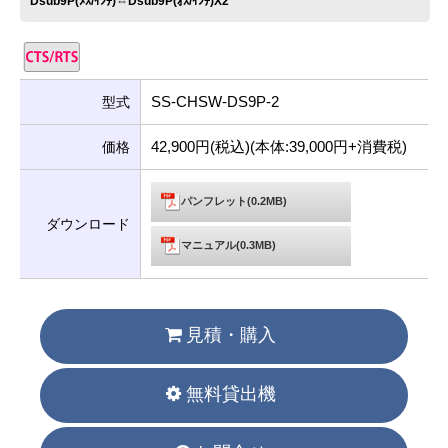
Dsub9P(ﾒｽ/ｲﾝﾁ)⇔Dsub9P(ｵｽ/ｲﾝﾁ)X2
SS-CHSW-DS9P-2
型式
42,900円(税込)(本体:39,000円+消費税)
価格
パンフレット(0.2MB)
ダウンロード
マニュアル(0.3MB)
見積・購入
無料貸出機