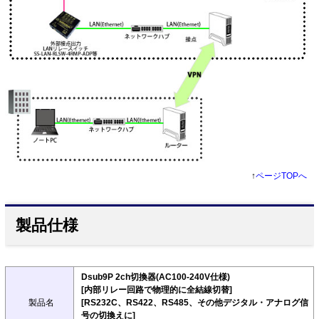
↑
ページTOPへ
製品仕様
Dsub9P 2ch切換器(AC100-240V仕様)
[内部リレー回路で物理的に全結線切替]
製品名
[RS232C、RS422、RS485、その他デジタル・アナログ信
号の切換えに]