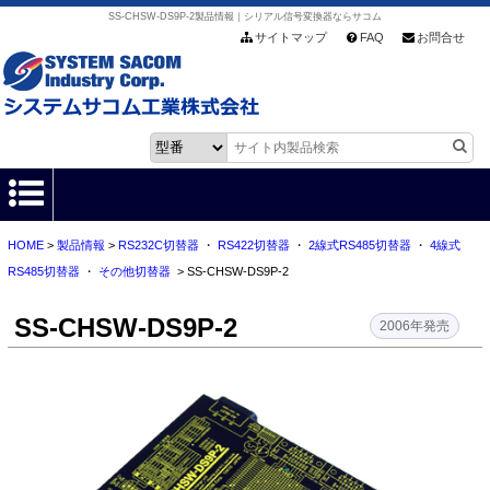
SS-CHSW-DS9P-2製品情報｜シリアル信号変換器ならサコム
サイトマップ
FAQ
お問合せ
HOME
>
製品情報
>
RS232C切替器
・
RS422切替器
・
2線式RS485切替器
・
4線式
HOME
RS485切替器
・
その他切替器
> SS-CHSW-DS9P-2
製品情報
SS-CHSW-DS9P-2
2006年発売
各種ダウンロード
お客様サポート
会社情報