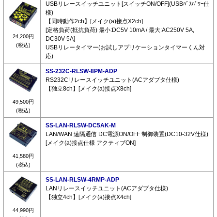
USBリレースイッチユニット[スイッチON/OFF](USBﾊﾞｽﾊﾟﾜｰ仕
様)
【同時動作2ch】[メイク(a)接点X2ch]
[定格負荷(抵抗負荷) 最小:DC5V 10mA / 最大:AC250V 5A,
24,200円
DC30V 5A]
(税込)
USBリレータイマー(お試しアプリケーションタイマーくん対
応)
SS-232C-RLSW-8PM-ADP
RS232Cリレースイッチユニット(ACアダプタ仕様)
【独立8ch】[メイク(a)接点X8ch]
49,500円
(税込)
SS-LAN-RLSW-DC5AK-M
LAN/WAN 遠隔通信 DC電源ON/OFF 制御装置(DC10-32V仕様)
[メイク(a)接点仕様 アクティブON]
41,580円
(税込)
SS-LAN-RLSW-4RMP-ADP
LANリレースイッチユニット(ACアダプタ仕様)
【独立4ch】[メイク(a)接点X4ch]
44,990円