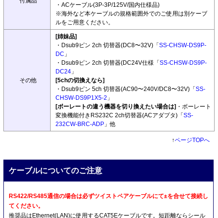
付属品
・ACケーブル(3P-3P/125V/国内仕様品)
※海外など本ケーブルの規格範囲外でのご使用は別ケーブ
ルをご用意ください。
[姉妹品]
・Dsub9ピン 2ch 切替器(DC8〜32V)「
SS-CHSW-DS9P-
DC
」
・Dsub9ピン 2ch 切替器(DC24V仕様「
SS-CHSW-DS9P-
DC24
」
その他
[5chの切換えなら]
・Dsub9ピン 5ch 切替器(AC90〜240V/DC8〜32V)「
SS-
CHSW-DS9P1X5-2
」
[ボーレートの違う機器を切り換えたい場合は]
・ボーレート
変換機能付きRS232C 2ch切替器(ACアダプタ)「
SS-
232CW-BRC-ADP
」他
↑
ページTOPへ
ケーブルについてのご注意
RS422/RS485通信の場合は必ずツイストペアケーブルにて±を合せて接続し
てください。
推奨品はEthernet(LAN)に使用するCAT5Eケーブルです。短距離ならシール