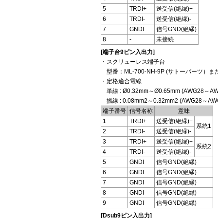
5
TRDI+
送受信(絶縁)+
6
TRDI-
送受信(絶縁)-
7
GNDI
信号GND(絶縁)
8
-
未接続
[端子台9ピン入出力]
・スクリューレス端子台
型番：ML-700-NH-9P (サトーパーツ）
・定格適合電線
単線 : Ø0.32mm～Ø0.65mm (AWG28～AW
撚線 : 0.08mm2～0.32mm2 (AWG28～
端子番号
信号名称
意味
1
TRDI+
送受信(絶縁)+
系統1
2
TRDI-
送受信(絶縁)-
3
TRDI+
送受信(絶縁)+
系統2
4
TRDI-
送受信(絶縁)-
5
GNDI
信号GND(絶縁)
6
GNDI
信号GND(絶縁)
7
GNDI
信号GND(絶縁)
8
GNDI
信号GND(絶縁)
9
GNDI
信号GND(絶縁)
[Dsub9ピン入出力]