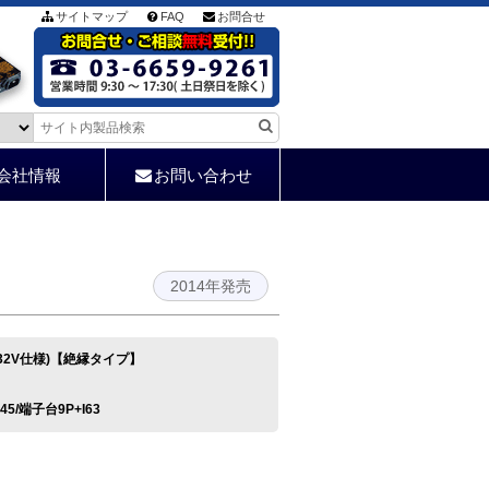
サイトマップ
FAQ
お問合せ
会社情報
お問い合わせ
2014年発売
-32V仕様)【絶縁タイプ】
RJ45/端子台9P+I63