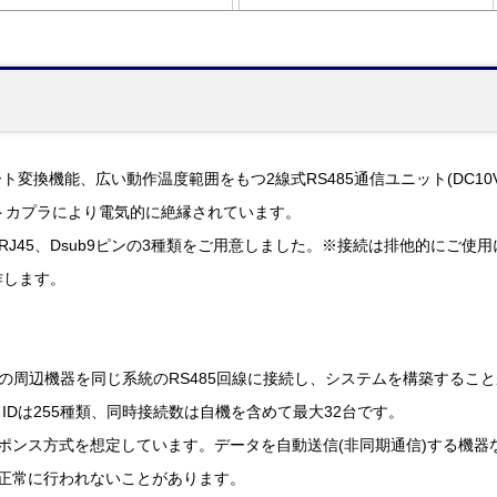
変換機能、広い動作温度範囲をもつ2線式RS485通信ユニット(DC10V-
トカプラにより電気的に絶縁されています。
、RJ45、Dsub9ピンの3種類をご用意しました。※接続は排他的にご使
作します。
数の周辺機器を同じ系統のRS485回線に接続し、システムを構築すること
Dは255種類、同時接続数は自機を含めて最大32台です。
ポンス方式を想定しています。データを自動送信(非同期通信)する機器な
が正常に行われないことがあります。