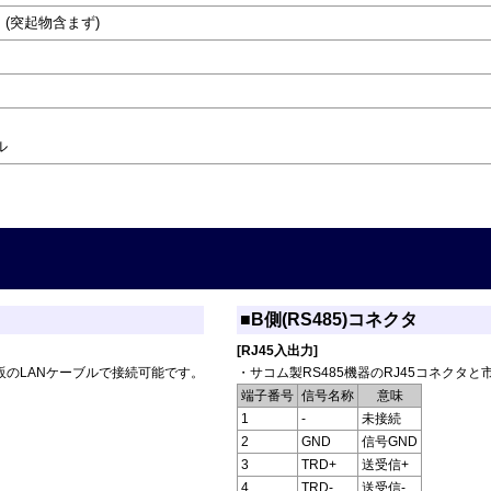
)mm (突起物含まず)
ル
■B側(RS485)コネクタ
[RJ45入出力]
市販のLANケーブルで接続可能です。
・サコム製RS485機器のRJ45コネクタ
端子番号
信号名称
意味
1
-
未接続
2
GND
信号GND
3
TRD+
送受信+
4
TRD-
送受信-