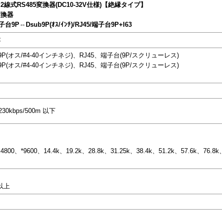
2線式RS485変換器(DC10-32V仕様)【絶縁タイプ】
変換器
/端子台9P⇔Dsub9P(ｵｽ/ｲﾝﾁ)/RJ45/端子台9P+I63
C
b9P(オス/#4-40インチネジ)、RJ45、端子台(9P/スクリューレス)
b9P(オス/#4-40インチネジ)、RJ45、端子台(9P/スクリューレス)
 230kbps/500m 以下
800、*9600、14.4k、19.2k、28.8k、31.25k、38.4k、51.2k、57.6k、76.8k、
Ω以上