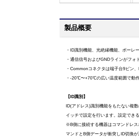
製品概要
・ID識別機能、光絶縁機能、ボーレート
・通信信号およびGNDラインがフォ
・Commonコネクタは端子台9ピン
・-20℃〜+70℃の広い温度範囲で動
【ID識別】
ID(アドレス)識別機能をもたない複
イッチで設定を行います。設定できるI
※B側に接続する機器はコマンドレス
マンドとB側データが衝突しID切換