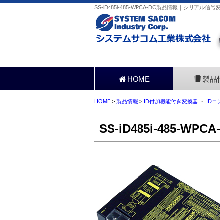
SS-iD485i-485-WPCA-DC製品情報｜シリアル
HOME
製品
HOME
>
製品情報
>
ID付加機能付き変換器
・
IDコ
SS-iD485i-485-WPCA