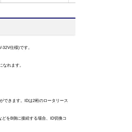
32V仕様)です。
用になれます。
ができます。IDは2桁のロータリース
どをB側に接続する場合、ID切換コ