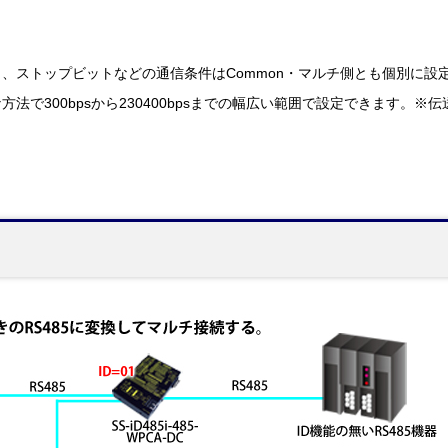
、ストップビットなどの通信条件はCommon・マルチ側とも個別に設
法で300bpsから230400bpsまでの幅広い範囲で設定できます。