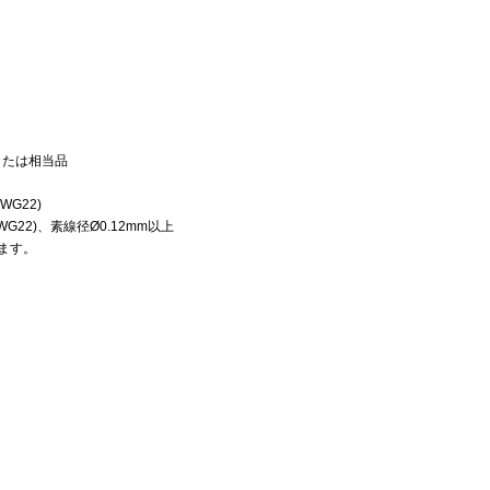
）または相当品
WG22)
～AWG22)、素線径Ø0.12mm以上
います。