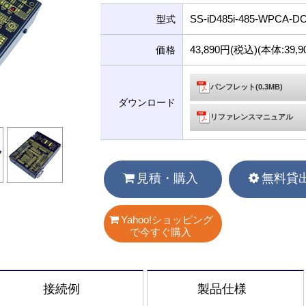
SS-iD485i-485-WPCA-D
型式
43,890円(税込)(本体:39
価格
パンフレット(0.3MB)
ダウンロード
リファレンスマニュアル
見積・購入
無料貸
Yahoo!ショッピング
で今すぐ購入
接続例
製品仕様