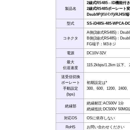
2線式RS485⇔ID機能付き
製品名
2線式RS485ボーレート
Dsub9P(ｵｽ/ｲﾝﾁ)/RJ45
型式
SS-iD485i-485-WPCA-D
A側(2線式RS485)：Dsu
コネクタ
B側(2線式RS485)：Dsu
FG端子：M3ネジ
電源
DC10V-32V
最大
115.2kbps/1.2km 以下、
伝送速度
送受信切換
ボーレート
初期設定は*
手動設定
300、600、1200、2400、4
(bps)
絶縁耐圧:AC500V 1分
絶縁部
絶縁抵抗:DC500V 50M
対応OS
OSに依存しない
RoHS
お問い合わせください