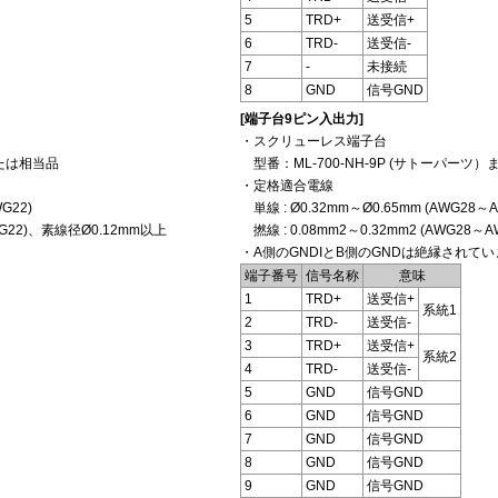
5
TRD+
送受信+
6
TRD-
送受信-
7
-
未接続
8
GND
信号GND
[端子台9ピン入出力]
・スクリューレス端子台
または相当品
型番：ML-700-NH-9P (サトーパーツ
・定格適合電線
G22)
単線 : Ø0.32mm～Ø0.65mm (AWG28～A
AWG22)、素線径Ø0.12mm以上
撚線 : 0.08mm2～0.32mm2 (AWG28
・A側のGNDIとB側のGNDは絶縁されて
端子番号
信号名称
意味
1
TRD+
送受信+
系統1
2
TRD-
送受信-
3
TRD+
送受信+
系統2
4
TRD-
送受信-
5
GND
信号GND
6
GND
信号GND
7
GND
信号GND
8
GND
信号GND
9
GND
信号GND