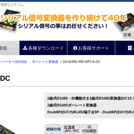
信号変換器ならサコム
情報
各種ダウンロード
お客様サポート
ンバーター(ID付加)
・
ボーレート変換器
> SS-iD485i-485-WPCA-DC
-DC
2線式RS485⇔ID機能付き2線式RS485変換器(DC10
2線式RS485ボーレート変換器
Dsub9P(ｵｽ/ｲﾝﾁ)/RJ45/端子台9P⇔Dsub9P(ｵｽ/ｲﾝﾁ)/