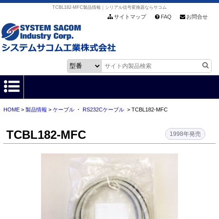
TCBL182-MFC製品情報｜シリアル信号変換器ならサコム
サイトマップ
FAQ
お問合せ
HOME
>
製品情報
>
ケーブル
・
RS232Cケーブル
> TCBL182-MFC
HOME
TCBL182-MFC
製品情報
1998年発売
各種ダウンロード
お客様サポート
会社情報