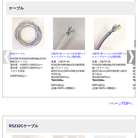
ケーブル
特注ケーブル
CBLTP-04 シールド付き4対ツイ
CBLTP-05 シールド付き5対ツイ
CB
ストペアケーブル (屋内用)
ストペアケーブル(屋内用)
イス
RS232C/RS422/RS485/4線式RS4
85特注ケーブル
型番：CBLTP-04
型番：CBLTP-05
型番：
屋内用：8,500円+(550円/m)〜
RS422/RS485/4線式RS485用両
RS422/RS485/4線式RS485用両
RS4
屋外用：8,500円+(850円/m)〜
端バラケーブル
端バラケーブル
端バ
コネクタ指定
線径0.5mm(AWG24相当)/単線/
線径0.32mm(AWG28)/撚り線/外
線径0
外径6.2φ
径7.3mm
径12
9,955円(税込)〜
屋内用(550円/m)
屋内用(550円/m)
屋内用
*MAX100m
*MAX100m
*MA
605円(税込)
605円(税込)
935
(定価:550円+消費税)〜
(定価:550円+消費税)〜
(定
↑
ページTOPへ
RS232Cケーブル