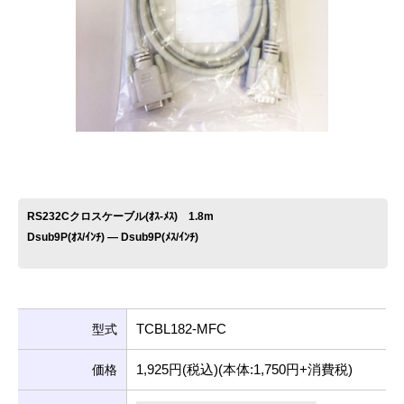
お問い合わせ
RS232Cクロスケーブル(ｵｽ-ﾒｽ) 1.8m
Dsub9P(ｵｽ/ｲﾝﾁ) ― Dsub9P(ﾒｽ/ｲﾝﾁ)
TCBL182-MFC
型式
1,925円(税込)(本体:1,750円+消費税)
価格