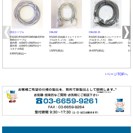
特注ケーブル
CBL232
CBL232-15
CBL
RS232C/RS422/RS485/4線式RS4
RS232C全結線ストレートケー
RS232C全結線ストレートケー
RS
85特注ケーブル
ブル(オス-メス) 1.8m
ブル(オス-メス) 15m
ブル
屋内用：8,500円+(550円/m)〜
Dsub9P(ｵｽ/ｲﾝﾁ) ― Dsub9P(ﾒｽ/ｲﾝ
Dsub9P(ｵｽ/ｲﾝﾁ) ― Dsub9P(ﾒｽ/ｲﾝ
Dsub
屋外用：8,500円+(850円/m)〜
ﾁ)
ﾁ)
ﾁ)
コネクタ指定
1,925円(税込)
18,425円(税込)
1,9
9,955円(税込)〜
↑
ページTOPへ