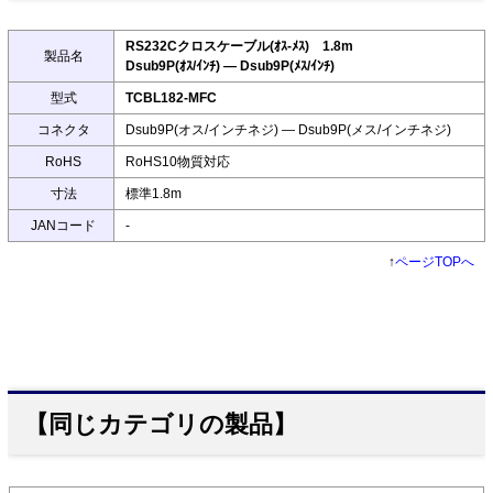
RS232Cクロスケーブル(ｵｽ-ﾒｽ) 1.8m
製品名
Dsub9P(ｵｽ/ｲﾝﾁ) ― Dsub9P(ﾒｽ/ｲﾝﾁ)
型式
TCBL182-MFC
コネクタ
Dsub9P(オス/インチネジ) ― Dsub9P(メス/インチネジ)
RoHS
RoHS10物質対応
寸法
標準1.8m
JANコード
-
↑
ページTOPへ
【同じカテゴリの製品】