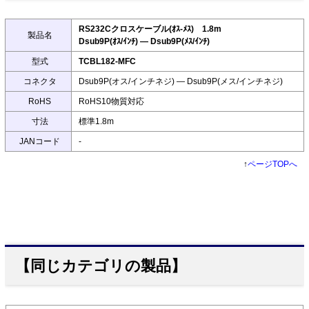
RS232Cクロスケーブル(ｵｽ-ﾒｽ) 1.8m
製品名
Dsub9P(ｵｽ/ｲﾝﾁ) ― Dsub9P(ﾒｽ/ｲﾝﾁ)
型式
TCBL182-MFC
コネクタ
Dsub9P(オス/インチネジ) ― Dsub9P(メス/インチネジ)
RoHS
RoHS10物質対応
寸法
標準1.8m
JANコード
-
↑
ページTOPへ
【同じカテゴリの製品】