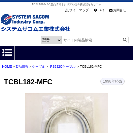
TCBL182-MFC製品情報｜シリアル信号変換器ならサコム
サイトマップ
FAQ
お問合せ
HOME
>
製品情報
>
ケーブル
・
RS232Cケーブル
> TCBL182-MFC
HOME
TCBL182-MFC
製品情報
1998年発売
各種ダウンロード
お客様サポート
会社情報