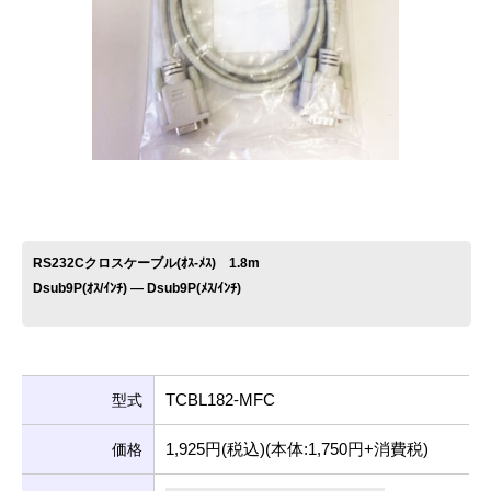
お問い合わせ
RS232Cクロスケーブル(ｵｽ-ﾒｽ) 1.8m
Dsub9P(ｵｽ/ｲﾝﾁ) ― Dsub9P(ﾒｽ/ｲﾝﾁ)
TCBL182-MFC
型式
1,925円(税込)(本体:1,750円+消費税)
価格