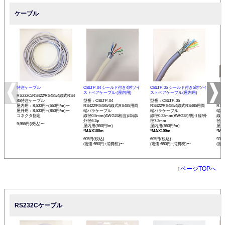
ケーブル
特注ケーブル
CBLTP-04 シールド付き4対ツイ
CBLTP-05 シールド付き5対ツイ
CB
ストペアケーブル (屋内用)
ストペアケーブル(屋内用)
イス
RS232C/RS422/RS485/4線式RS4
85特注ケーブル
型番：CBLTP-04
型番：CBLTP-05
型番：
屋内用：8,500円+(550円/m)〜
RS422/RS485/4線式RS485用両
RS422/RS485/4線式RS485用両
RS4
屋外用：8,500円+(850円/m)〜
端バラケーブル
端バラケーブル
端バ
コネクタ指定
線径0.5mm(AWG24相当)/単線/
線径0.32mm(AWG28)/撚り線/外
線径0
外径6.2φ
径7.3mm
径12
9,955円(税込)〜
屋内用(550円/m)
屋内用(550円/m)
屋内用
*MAX100m
*MAX100m
*MA
605円(税込)
605円(税込)
935
(定価:550円+消費税)〜
(定価:550円+消費税)〜
(定
↑
ページTOPへ
RS232Cケーブル