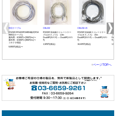
特注ケーブル
CBL232
CBL232-15
CBL
RS232C/RS422/RS485/4線式RS4
RS232C全結線ストレートケー
RS232C全結線ストレートケー
RS
85特注ケーブル
ブル(オス-メス) 1.8m
ブル(オス-メス) 15m
ブル
屋内用：8,500円+(550円/m)〜
Dsub9P(ｵｽ/ｲﾝﾁ) ― Dsub9P(ﾒｽ/ｲﾝ
Dsub9P(ｵｽ/ｲﾝﾁ) ― Dsub9P(ﾒｽ/ｲﾝ
Dsub
屋外用：8,500円+(850円/m)〜
ﾁ)
ﾁ)
ﾁ)
コネクタ指定
1,925円(税込)
18,425円(税込)
1,9
9,955円(税込)〜
↑
ページTOPへ