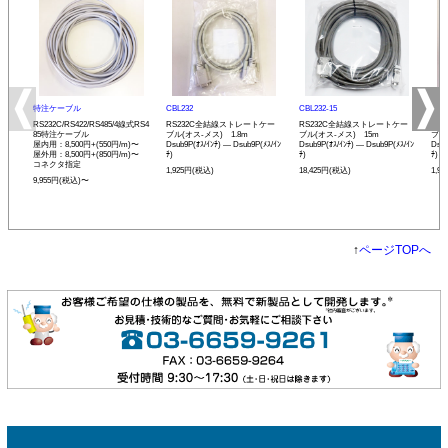
特注ケーブル
CBL232
CBL232-15
CBL
RS232C/RS422/RS485/4線式RS4
RS232C全結線ストレートケー
RS232C全結線ストレートケー
RS
85特注ケーブル
ブル(オス-メス) 1.8m
ブル(オス-メス) 15m
ブル
屋内用：8,500円+(550円/m)〜
Dsub9P(ｵｽ/ｲﾝﾁ) ― Dsub9P(ﾒｽ/ｲﾝ
Dsub9P(ｵｽ/ｲﾝﾁ) ― Dsub9P(ﾒｽ/ｲﾝ
Dsub
屋外用：8,500円+(850円/m)〜
ﾁ)
ﾁ)
ﾁ)
コネクタ指定
1,925円(税込)
18,425円(税込)
1,9
9,955円(税込)〜
↑
ページTOPへ