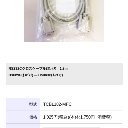
お問い合わせ
RS232Cクロスケーブル(ｵｽ-ﾒｽ) 1.8m
Dsub9P(ｵｽ/ｲﾝﾁ) ― Dsub9P(ﾒｽ/ｲﾝﾁ)
TCBL182-MFC
型式
1,925円(税込)(本体:1,750円+消費税)
価格