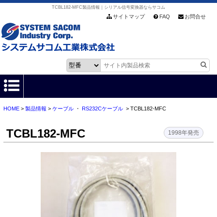
TCBL182-MFC製品情報｜シリアル信号変換器ならサコム
サイトマップ
FAQ
お問合せ
HOME
>
製品情報
>
ケーブル
・
RS232Cケーブル
> TCBL182-MFC
HOME
TCBL182-MFC
製品情報
1998年発売
各種ダウンロード
お客様サポート
会社情報