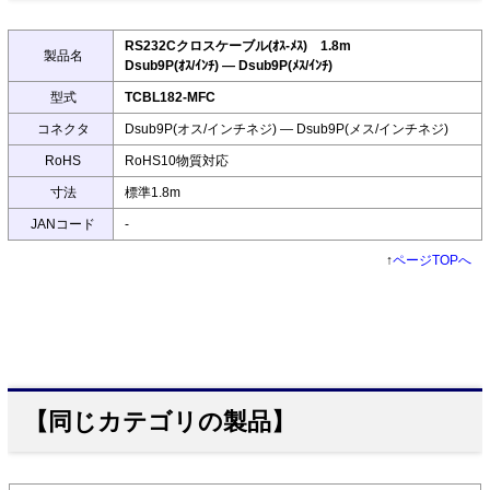
RS232Cクロスケーブル(ｵｽ-ﾒｽ) 1.8m
製品名
Dsub9P(ｵｽ/ｲﾝﾁ) ― Dsub9P(ﾒｽ/ｲﾝﾁ)
型式
TCBL182-MFC
コネクタ
Dsub9P(オス/インチネジ) ― Dsub9P(メス/インチネジ)
RoHS
RoHS10物質対応
寸法
標準1.8m
JANコード
-
↑
ページTOPへ
【同じカテゴリの製品】