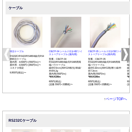
ケーブル
特注ケーブル
CBLTP-04 シールド付き4対ツイ
CBLTP-05 シールド付き5対ツイ
CB
ストペアケーブル (屋内用)
ストペアケーブル(屋内用)
イス
RS232C/RS422/RS485/4線式RS4
85特注ケーブル
型番：CBLTP-04
型番：CBLTP-05
型番：
屋内用：8,500円+(550円/m)〜
RS422/RS485/4線式RS485用両
RS422/RS485/4線式RS485用両
RS4
屋外用：8,500円+(850円/m)〜
端バラケーブル
端バラケーブル
端バ
コネクタ指定
線径0.5mm(AWG24相当)/単線/
線径0.32mm(AWG28)/撚り線/外
線径0
外径6.2φ
径7.3mm
径12
9,955円(税込)〜
屋内用(550円/m)
屋内用(550円/m)
屋内用
*MAX100m
*MAX100m
*MA
605円(税込)
605円(税込)
935
(定価:550円+消費税)〜
(定価:550円+消費税)〜
(定
↑
ページTOPへ
RS232Cケーブル