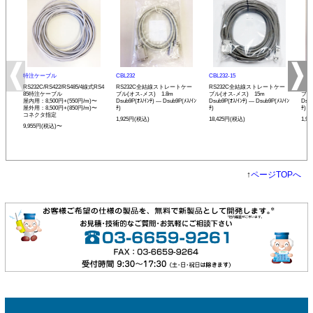
特注ケーブル
CBL232
CBL232-15
CBL
RS232C/RS422/RS485/4線式RS4
RS232C全結線ストレートケー
RS232C全結線ストレートケー
RS
85特注ケーブル
ブル(オス-メス) 1.8m
ブル(オス-メス) 15m
ブル
屋内用：8,500円+(550円/m)〜
Dsub9P(ｵｽ/ｲﾝﾁ) ― Dsub9P(ﾒｽ/ｲﾝ
Dsub9P(ｵｽ/ｲﾝﾁ) ― Dsub9P(ﾒｽ/ｲﾝ
Dsub
屋外用：8,500円+(850円/m)〜
ﾁ)
ﾁ)
ﾁ)
コネクタ指定
1,925円(税込)
18,425円(税込)
1,9
9,955円(税込)〜
↑
ページTOPへ