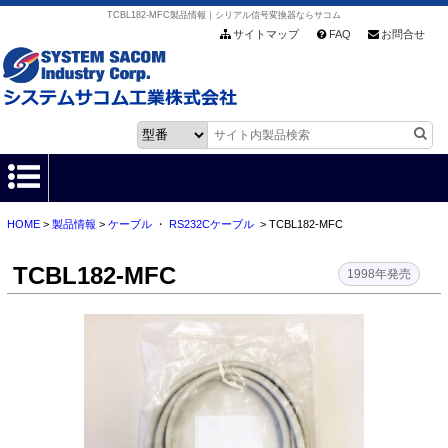
TCBL182-MFC製品情報｜シリアル信号変換器ならサコム
サイトマップ
FAQ
お問合せ
HOME
>
製品情報
>
ケーブル
・
RS232Cケーブル
> TCBL182-MFC
HOME
TCBL182-MFC
製品情報
1998年発売
各種ダウンロード
お客様サポート
会社情報