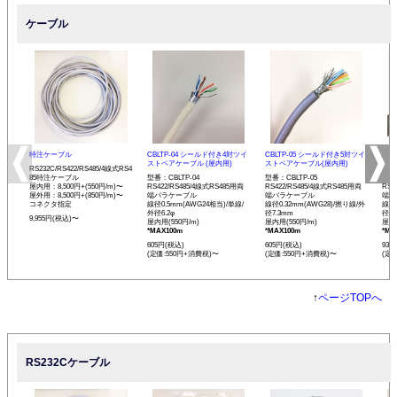
ケーブル
特注ケーブル
CBLTP-04 シールド付き4対ツイ
CBLTP-05 シールド付き5対ツイ
CB
ストペアケーブル (屋内用)
ストペアケーブル(屋内用)
イス
RS232C/RS422/RS485/4線式RS4
85特注ケーブル
型番：CBLTP-04
型番：CBLTP-05
型番：
屋内用：8,500円+(550円/m)〜
RS422/RS485/4線式RS485用両
RS422/RS485/4線式RS485用両
RS4
屋外用：8,500円+(850円/m)〜
端バラケーブル
端バラケーブル
端バ
コネクタ指定
線径0.5mm(AWG24相当)/単線/
線径0.32mm(AWG28)/撚り線/外
線径0
外径6.2φ
径7.3mm
径12
9,955円(税込)〜
屋内用(550円/m)
屋内用(550円/m)
屋内用
*MAX100m
*MAX100m
*MA
605円(税込)
605円(税込)
935
(定価:550円+消費税)〜
(定価:550円+消費税)〜
(定
↑
ページTOPへ
RS232Cケーブル