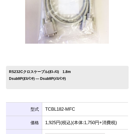
お問い合わせ
RS232Cクロスケーブル(ｵｽ-ﾒｽ) 1.8m
Dsub9P(ｵｽ/ｲﾝﾁ) ― Dsub9P(ﾒｽ/ｲﾝﾁ)
TCBL182-MFC
型式
1,925円(税込)(本体:1,750円+消費税)
価格