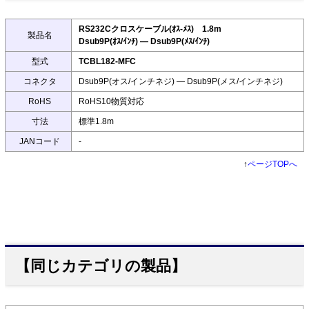
RS232Cクロスケーブル(ｵｽ-ﾒｽ) 1.8m
製品名
Dsub9P(ｵｽ/ｲﾝﾁ) ― Dsub9P(ﾒｽ/ｲﾝﾁ)
型式
TCBL182-MFC
コネクタ
Dsub9P(オス/インチネジ) ― Dsub9P(メス/インチネジ)
RoHS
RoHS10物質対応
寸法
標準1.8m
JANコード
-
↑
ページTOPへ
【同じカテゴリの製品】