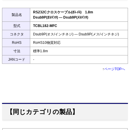
RS232Cクロスケーブル(ｵｽ-ﾒｽ) 1.8m
製品名
Dsub9P(ｵｽ/ｲﾝﾁ) ― Dsub9P(ﾒｽ/ｲﾝﾁ)
型式
TCBL182-MFC
コネクタ
Dsub9P(オス/インチネジ) ― Dsub9P(メス/インチネジ)
RoHS
RoHS10物質対応
寸法
標準1.8m
JANコード
-
↑
ページTOPへ
【同じカテゴリの製品】