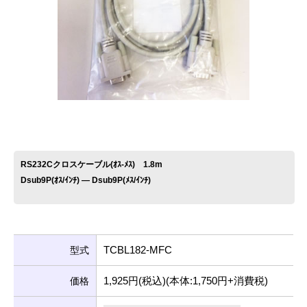
お問い合わせ
RS232Cクロスケーブル(ｵｽ-ﾒｽ) 1.8m
Dsub9P(ｵｽ/ｲﾝﾁ) ― Dsub9P(ﾒｽ/ｲﾝﾁ)
TCBL182-MFC
型式
1,925円(税込)(本体:1,750円+消費税)
価格