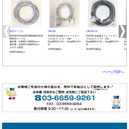
特注ケーブル
CBL232
CBL232-15
CBL
RS232C/RS422/RS485/4線式RS4
RS232C全結線ストレートケー
RS232C全結線ストレートケー
RS
85特注ケーブル
ブル(オス-メス) 1.8m
ブル(オス-メス) 15m
ブル
屋内用：8,500円+(550円/m)〜
Dsub9P(ｵｽ/ｲﾝﾁ) ― Dsub9P(ﾒｽ/ｲﾝ
Dsub9P(ｵｽ/ｲﾝﾁ) ― Dsub9P(ﾒｽ/ｲﾝ
Dsub
屋外用：8,500円+(850円/m)〜
ﾁ)
ﾁ)
ﾁ)
コネクタ指定
1,925円(税込)
18,425円(税込)
1,9
9,955円(税込)〜
↑
ページTOPへ