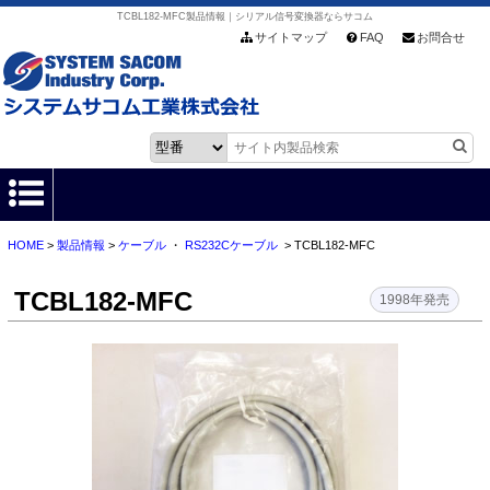
TCBL182-MFC製品情報｜シリアル信号変換器ならサコム
サイトマップ
FAQ
お問合せ
HOME
>
製品情報
>
ケーブル
・
RS232Cケーブル
> TCBL182-MFC
HOME
TCBL182-MFC
製品情報
1998年発売
各種ダウンロード
お客様サポート
会社情報