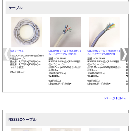
ケーブル
特注ケーブル
CBLTP-04 シールド付き4対ツイ
CBLTP-05 シールド付き5対ツイ
CB
ストペアケーブル (屋内用)
ストペアケーブル(屋内用)
イス
RS232C/RS422/RS485/4線式RS4
85特注ケーブル
型番：CBLTP-04
型番：CBLTP-05
型番：
屋内用：8,500円+(550円/m)〜
RS422/RS485/4線式RS485用両
RS422/RS485/4線式RS485用両
RS4
屋外用：8,500円+(850円/m)〜
端バラケーブル
端バラケーブル
端バ
コネクタ指定
線径0.5mm(AWG24相当)/単線/
線径0.32mm(AWG28)/撚り線/外
線径0
外径6.2φ
径7.3mm
径12
9,955円(税込)〜
屋内用(550円/m)
屋内用(550円/m)
屋内用
*MAX100m
*MAX100m
*MA
605円(税込)
605円(税込)
935
(定価:550円+消費税)〜
(定価:550円+消費税)〜
(定
↑
ページTOPへ
RS232Cケーブル