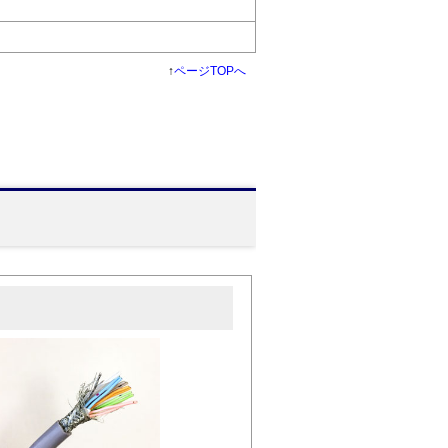
↑
ページTOPへ