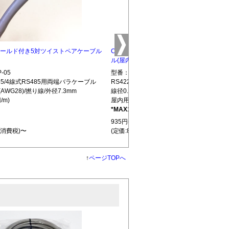
5 シールド付き5対ツイストペアケーブル
CBLTP-10 シールド付き10対ツイストペ
ル(屋内用)
-05
型番：CBLTP-10
S485/4線式RS485用両端バラケーブル
RS422/RS485/4線式RS485用両端バラ
(AWG28)/撚り線/外径7.3mm
線径0.32mm(AWG28)/撚り線/外径12.7mm
/m)
屋内用(850円/m)
*MAX100m
L439
935円(税込)
+消費税)〜
(定価:850円+消費税)〜
↑
ページTOPへ