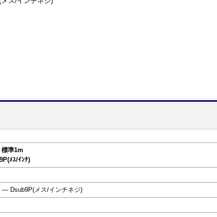
9P(メス/インチネジ)
 標準1m
9P(ﾒｽ/ｲﾝﾁ)
 ― Dsub9P(メス/インチネジ)