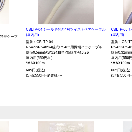
CBLTP-04 シールド付き4対ツイストペアケーブル
CBLTP-0
(屋内用)
(屋内用)
485特注ケーブ
型番：CBLTP-04
型番：CBLTP
RS422/RS485/4線式RS485用両端バラケーブル
RS422/R
線径0.5mm(AWG24相当)/単線/外径6.2φ
線径0.32mm
屋内用(550円/m)
屋内用(550円
*MAX100m
*MAX100m
605円(税込)
605円(税込)
(定価:550円+消費税)〜
(定価:550円