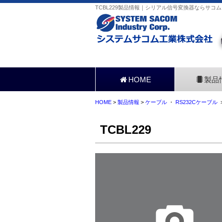
TCBL229製品情報｜シリアル信号変換器ならサコム
HOME
製品
HOME
>
製品情報
>
ケーブル
・
RS232Cケーブル
>
TCBL229