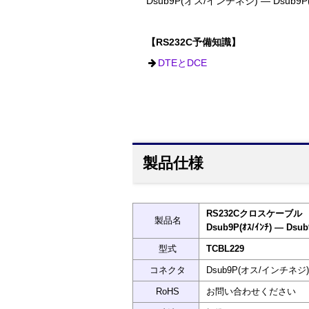
Dsub9P(オス/インチネジ) ― Dsub
【RS232C予備知識】
DTEとDCE
製品仕様
RS232Cクロスケーブル
製品名
Dsub9P(ｵｽ/ｲﾝﾁ) ― Dsub
型式
TCBL229
コネクタ
Dsub9P(オス/インチネジ)
RoHS
お問い合わせください