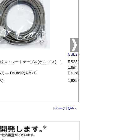
CBL232-MM
結線ストレートケーブル(オス-メス) 1
RS232C全結線ストレートケーブル(オス
1.8m
ﾝﾁ) ― Dsub9P(ﾒｽ/ｲﾝﾁ)
Dsub9P(ｵｽ/ｲﾝﾁ) ― Dsub9P(ｵｽ/ｲﾝﾁ)
込)
1,925円(税込)
↑
ページTOPへ