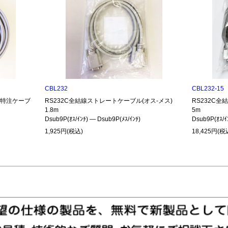
CBL232
CBL232-15
485特注ケーブ
RS232C全結線ストレートケーブル(オス-メス)
RS232C全
1.8m
5m
Dsub9P(ｵｽ/ｲﾝﾁ) ― Dsub9P(ﾒｽ/ｲﾝﾁ)
Dsub9P(ｵｽ/ｲ
1,925円(税込)
18,425円(税