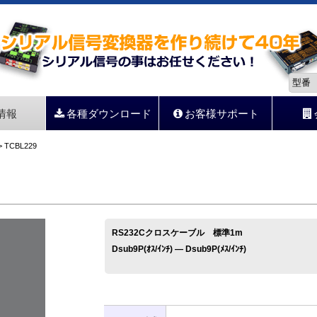
情報
各種ダウンロード
お客様サポート
 TCBL229
RS232Cクロスケーブル 標準1m
Dsub9P(ｵｽ/ｲﾝﾁ) ― Dsub9P(ﾒｽ/ｲﾝﾁ)