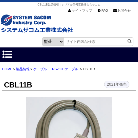
CBL11B製品情報｜シリアル信号変換器ならサコム
サイトマップ
FAQ
お問合せ
HOME
>
製品情報
>
ケーブル
・
RS232Cケーブル
> CBL11B
HOME
CBL11B
製品情報
2021年発売
各種ダウンロード
お客様サポート
会社情報