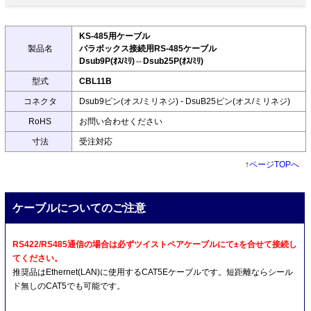
KS-485用ケーブル
製品名
パラボックス接続用RS-485ケーブル
Dsub9P(ｵｽ/ﾐﾘ)⇔Dsub25P(ｵｽ/ﾐﾘ)
型式
CBL11B
コネクタ
Dsub9ピン(オス/ミリネジ) - DsuB25ピン(オス/ミリネジ)
RoHS
お問い合わせください
寸法
受注対応
↑
ページTOPへ
ケーブルについてのご注意
RS422/RS485通信の場合は必ずツイストペアケーブルにて±を合せて接続し
てください。
推奨品はEthernet(LAN)に使用するCAT5Eケーブルです。短距離ならシール
ド無しのCAT5でも可能です。