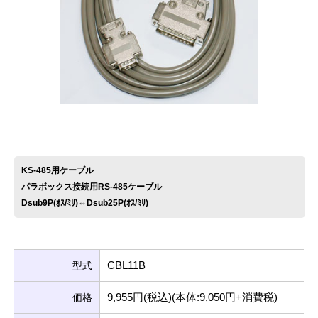
お問い合わせ
KS-485用ケーブル
パラボックス接続用RS-485ケーブル
Dsub9P(ｵｽ/ﾐﾘ)⇔Dsub25P(ｵｽ/ﾐﾘ)
CBL11B
型式
9,955円(税込)(本体:9,050円+消費税)
価格