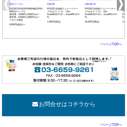
特注ケーブル
CBL232
CBL232-15
CBL
RS232C/RS422/RS485/4線式RS4
RS232C全結線ストレートケー
RS232C全結線ストレートケー
RS
85特注ケーブル
ブル(オス-メス) 1.8m
ブル(オス-メス) 15m
ブル
屋内用：8,500円+(550円/m)〜
Dsub9P(ｵｽ/ｲﾝﾁ) ― Dsub9P(ﾒｽ/ｲﾝ
Dsub9P(ｵｽ/ｲﾝﾁ) ― Dsub9P(ﾒｽ/ｲﾝ
Dsub
屋外用：8,500円+(850円/m)〜
ﾁ)
ﾁ)
ﾁ)
コネクタ指定
1,925円(税込)
18,425円(税込)
1,9
9,955円(税込)〜
↑
ページTOPへ
お問合せはコチラから
↑
ページTOPへ