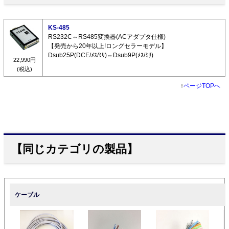
KS-485
RS232C⇔RS485変換器(ACアダプタ仕様)
【発売から20年以上!ロングセラーモデル】
Dsub25P(DCE/ﾒｽ/ﾐﾘ)⇔Dsub9P(ﾒｽ/ﾐﾘ)
22,990円
(税込)
↑
ページTOPへ
【同じカテゴリの製品】
ケーブル