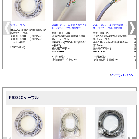
特注ケーブル
CBLTP-04 シールド付き4対ツイ
CBLTP-05 シールド付き5対ツイ
CB
ストペアケーブル (屋内用)
ストペアケーブル(屋内用)
イス
RS232C/RS422/RS485/4線式RS4
85特注ケーブル
型番：CBLTP-04
型番：CBLTP-05
型番：
屋内用：8,500円+(550円/m)〜
RS422/RS485/4線式RS485用両
RS422/RS485/4線式RS485用両
RS4
屋外用：8,500円+(850円/m)〜
端バラケーブル
端バラケーブル
端バ
コネクタ指定
線径0.5mm(AWG24相当)/単線/
線径0.32mm(AWG28)/撚り線/外
線径0
外径6.2φ
径7.3mm
径12
9,955円(税込)〜
屋内用(550円/m)
屋内用(550円/m)
屋内用
*MAX100m
*MAX100m
*MA
605円(税込)
605円(税込)
935
(定価:550円+消費税)〜
(定価:550円+消費税)〜
(定
↑
ページTOPへ
RS232Cケーブル