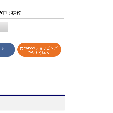
,750円+消費税)
Yahoo!ショッピング
せ
で今すぐ購入