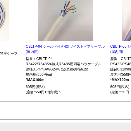
CBLTP-04 シールド付き4対ツイストペアケーブル
CBLTP-0
(屋内用)
(屋内用)
485特注ケーブ
型番：CBLTP-04
型番：CBLTP
RS422/RS485/4線式RS485用両端バラケーブル
RS422/R
線径0.5mm(AWG24相当)/単線/外径6.2φ
線径0.32mm
屋内用(550円/m)
屋内用(550円
*MAX100m
*MAX100m
605円(税込)
605円(税込)
(定価:550円+消費税)〜
(定価:550円