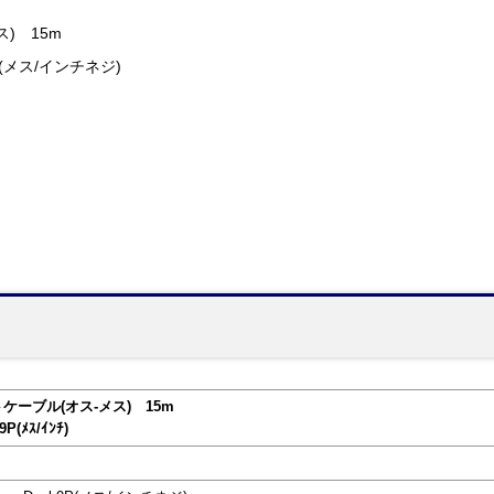
) 15m
9P(メス/インチネジ)
ケーブル(オス-メス) 15m
9P(ﾒｽ/ｲﾝﾁ)