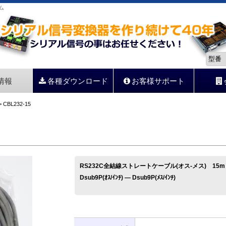
ム
情報
各種ダウンロード
お客様サポート
 CBL232-15
RS232C全結線ストレートケーブル(オス-メス) 15m
Dsub9P(ｵｽ/ｲﾝﾁ) ― Dsub9P(ﾒｽ/ｲﾝﾁ)