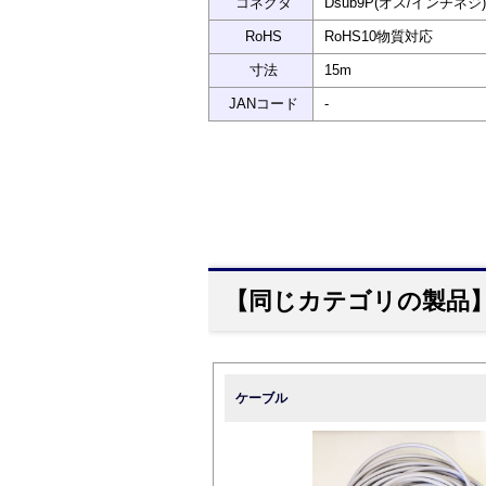
コネクタ
Dsub9P(オス/インチネジ)
RoHS
RoHS10物質対応
寸法
15m
JANコード
-
【同じカテゴリの製品
ケーブル