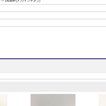
 ― Dsub9P(メス/インチネジ)
】