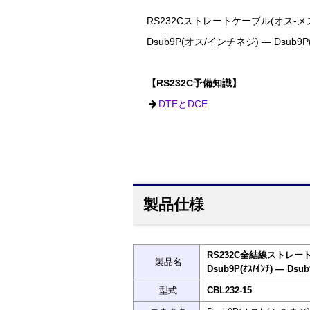
RS232Cストレートケーブル(オス-メス
Dsub9P(オス/インチネジ) ― Dsub
【RS232C予備知識】
DTEとDCE
製品仕様
RS232C全結線ストレート
製品名
Dsub9P(ｵｽ/ｲﾝﾁ) ― Dsub
型式
CBL232-15