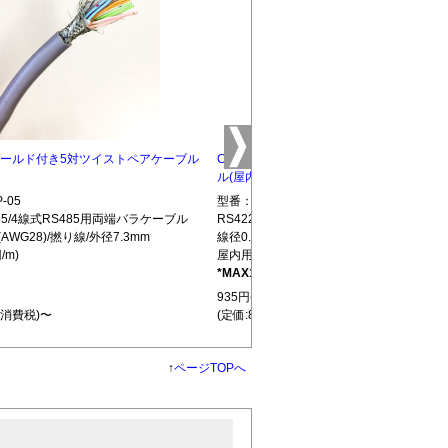
5 シールド付き5対ツイストペアケーブル
CBLTP-10 シールド付き10対ツイストペ
ル(屋内用)
-05
型番：CBLTP-10
S485/4線式RS485用両端バラケーブル
RS422/RS485/4線式RS485用両端バラ
(AWG28)/撚り線/外径7.3mm
線径0.32mm(AWG28)/撚り線/外径12.7mm
/m)
屋内用(850円/m)
*MAX100m
L439
935円(税込)
+消費税)〜
(定価:850円+消費税)〜
↑
ページTOPへ