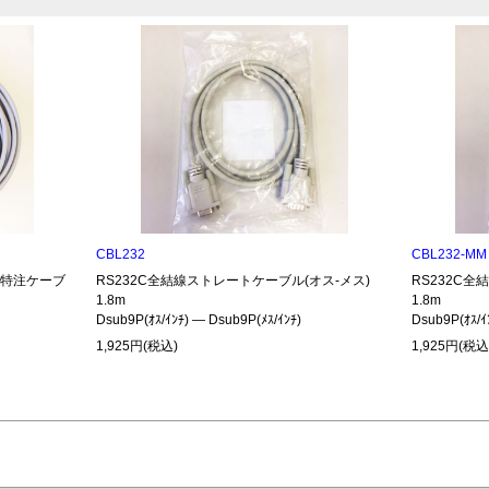
CBL232
CBL232-MM
485特注ケーブ
RS232C全結線ストレートケーブル(オス-メス)
RS232C
1.8m
1.8m
Dsub9P(ｵｽ/ｲﾝﾁ) ― Dsub9P(ﾒｽ/ｲﾝﾁ)
Dsub9P(ｵｽ/ｲ
1,925円(税込)
1,925円(税込