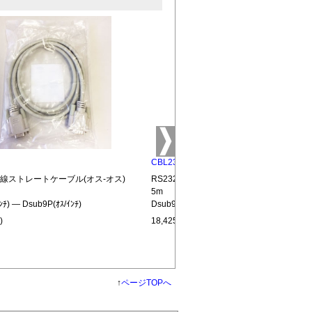
CBL232-MM-15
全結線ストレートケーブル(オス-オス)
RS232C全結線ストレートケーブル(オス-オ
5m
ﾝﾁ) ― Dsub9P(ｵｽ/ｲﾝﾁ)
Dsub9P(ｵｽ/ｲﾝﾁ) ― Dsub9P(ｵｽ/ｲﾝﾁ)
)
18,425円(税込)
↑
ページTOPへ