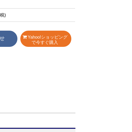
税)
Yahoo!ショッピング
せ
で今すぐ購入