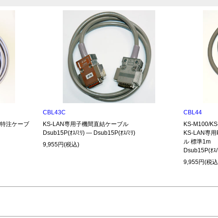
CBL43C
CBL44
485特注ケーブ
KS-LAN専用子機間直結ケーブル
KS-M100/
Dsub15P(ｵｽ/ﾐﾘ) ― Dsub15P(ｵｽ/ﾐﾘ)
KS-LAN専
ル 標準1m
9,955円(税込)
Dsub15P(ｵｽ/
9,955円(税込