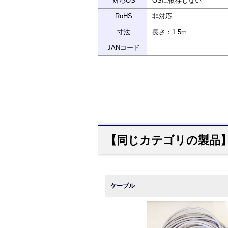
対応OS
OSに依存しない
RoHS
非対応
寸法
長さ：1.5m
JANコード
-
【同じカテゴリの製品
ケーブル