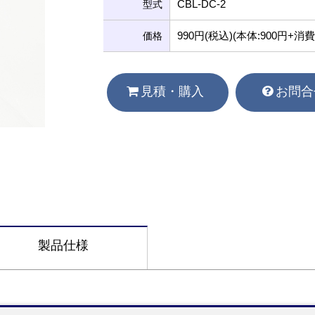
CBL-DC-2
型式
990円(税込)(本体:900円+消費
価格
見積・購入
お問合
製品仕様