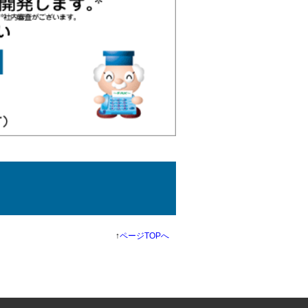
↑
ページTOPへ