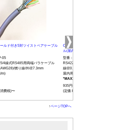
5 シールド付き5対ツイストペアケーブル
CBLTP-10 シールド付き10対ツイストペ
ル(屋内用)
-05
型番：CBLTP-10
S485/4線式RS485用両端バラケーブル
RS422/RS485/4線式RS485用両端バラ
(AWG28)/撚り線/外径7.3mm
線径0.32mm(AWG28)/撚り線/外径12.7mm
/m)
屋内用(850円/m)
*MAX100m
L439
935円(税込)
+消費税)〜
(定価:850円+消費税)〜
↑
ページTOPへ