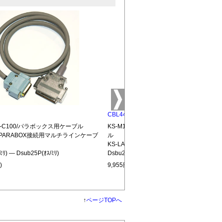
CBL44P
KS-C100/パラボックス用ケーブル
KS-M100/KS-C100使用時のパラボック
用PARABOX接続用マルチラインケーブ
ル
KS-LAN専用PARABOX間接続用ケーブル
ﾐﾘ) ― Dsub25P(ｵｽ/ﾐﾘ)
Dsbu25P(ｵｽ/ﾐﾘ) ― Dsub25P(ｵｽ/ﾐﾘ)
)
9,955円(税込)
↑
ページTOPへ