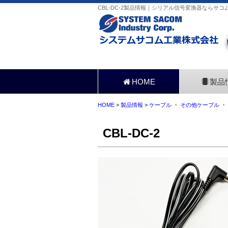
CBL-DC-2製品情報｜シリアル信号変換器ならサコ
HOME
製品
HOME
>
製品情報
>
ケーブル
・
その他ケーブル
・
CBL-DC-2