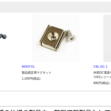
MGNT-01
CBL-DC-1
製品固定用マグネット
外部DC電源ケ
※KSシリー
1,100円(税込)
990円(税込)