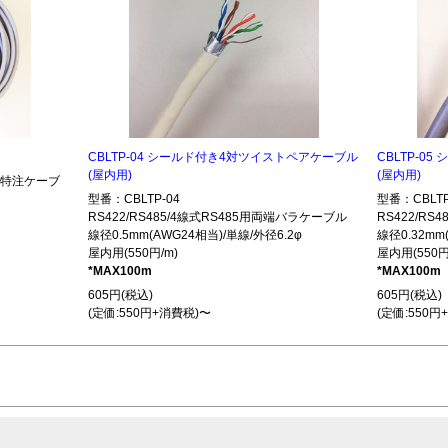
CBLTP-04 シールド付き4対ツイストペアケーブル
CBLTP-0
(屋内用)
(屋内用)
485特注ケーブ
型番：CBLTP-04
型番：CBLTP
RS422/RS485/4線式RS485用両端バラケーブル
RS422/R
線径0.5mm(AWG24相当)/単線/外径6.2φ
線径0.32mm
屋内用(550円/m)
屋内用(550円
*MAX100m
*MAX100m
605円(税込)
605円(税込)
(定価:550円+消費税)〜
(定価:550円