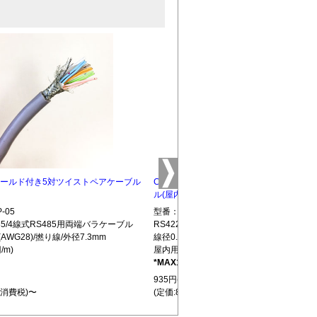
5 シールド付き5対ツイストペアケーブル
CBLTP-10 シールド付き10対ツイストペ
ル(屋内用)
-05
型番：CBLTP-10
S485/4線式RS485用両端バラケーブル
RS422/RS485/4線式RS485用両端バラ
(AWG28)/撚り線/外径7.3mm
線径0.32mm(AWG28)/撚り線/外径12.7mm
/m)
屋内用(850円/m)
*MAX100m
L439
935円(税込)
+消費税)〜
(定価:850円+消費税)〜