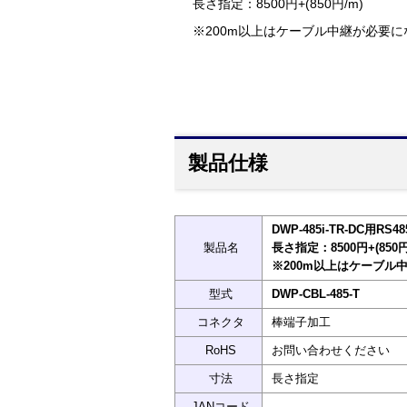
長さ指定：8500円+(850円/m)
※200m以上はケーブル中継が必要に
製品仕様
DWP-485i-TR-DC用
製品名
長さ指定：8500円+(850円
※200m以上はケーブル
型式
DWP-CBL-485-T
コネクタ
棒端子加工
RoHS
お問い合わせください
寸法
長さ指定
JANコード
-