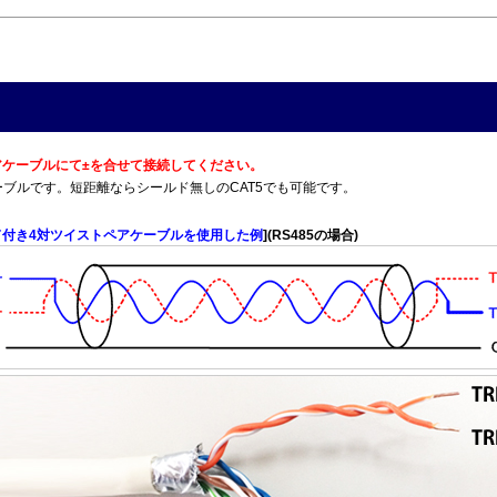
トペアケーブルにて±を合せて接続してください。
T5Eケーブルです。短距離ならシールド無しのCAT5でも可能です。
ド付き4対ツイストペアケーブルを使用した例
](RS485の場合)