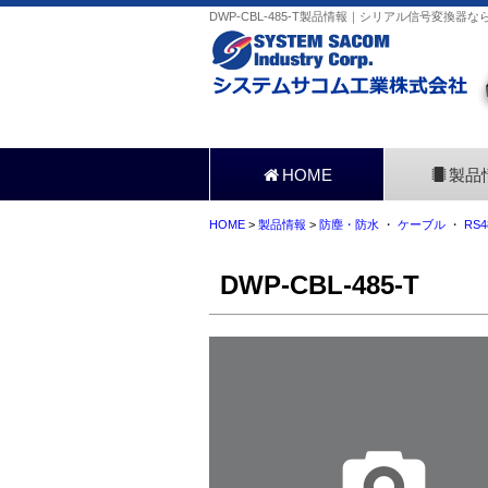
DWP-CBL-485-T製品情報｜シリアル信号変換器な
HOME
製品
HOME
>
製品情報
>
防塵・防水
・
ケーブル
・
RS
DWP-CBL-485-T