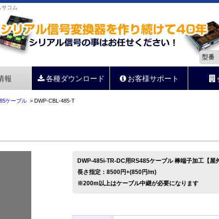
らサコム
情報
各種ダウンロード
お客様サポート
485ケーブル
> DWP-CBL-485-T
DWP-485i-TR-DC用RS485ケーブル 棒端子加工【
長さ指定：8500円+(850円/m)
※200m以上はケーブル中継が必要になります