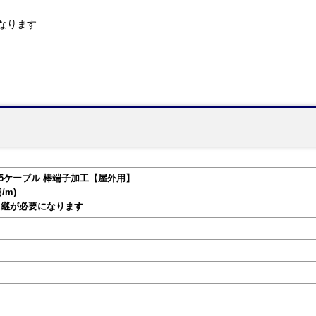
なります
RS485ケーブル 棒端子加工【屋外用】
/m)
中継が必要になります