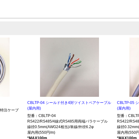
CBLTP-04 シールド付き4対ツイストペアケーブル
CBLTP-0
(屋内用)
(屋内用)
485特注ケーブ
型番：CBLTP-04
型番：CBLTP
RS422/RS485/4線式RS485用両端バラケーブル
RS422/R
線径0.5mm(AWG24相当)/単線/外径6.2φ
線径0.32mm
屋内用(550円/m)
屋内用(550円
*MAX100m
*MAX100m