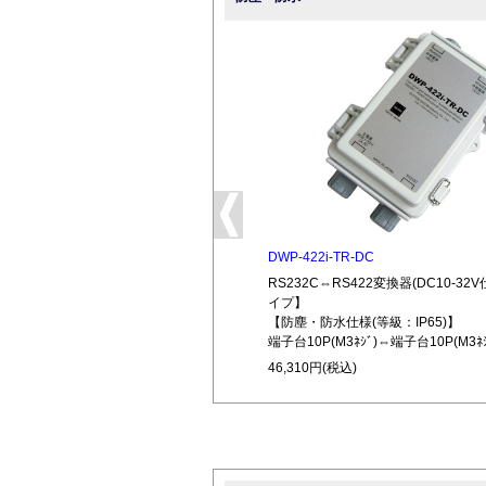
DWP-422i-TR-DC
RS232C⇔RS422変換器(DC10-3
イプ】
【防塵・防水仕様(等級：IP65)】
端子台10P(M3ﾈｼﾞ)⇔端子台10P(M3ﾈｼ
46,310円(税込)