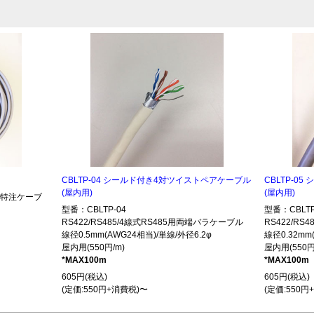
CBLTP-04 シールド付き4対ツイストペアケーブル
CBLTP-0
(屋内用)
(屋内用)
485特注ケーブ
型番：CBLTP-04
型番：CBLTP
RS422/RS485/4線式RS485用両端バラケーブル
RS422/R
線径0.5mm(AWG24相当)/単線/外径6.2φ
線径0.32mm
屋内用(550円/m)
屋内用(550円
*MAX100m
*MAX100m
605円(税込)
605円(税込)
(定価:550円+消費税)〜
(定価:550円