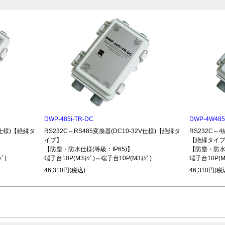
DWP-485i-TR-DC
DWP-4W485
2V仕様)【絶縁タ
RS232C⇔RS485変換器(DC10-32V仕様)【絶縁タ
RS232C⇔4
イプ】
【絶縁タイ
【防塵・防水仕様(等級：IP65)】
【防塵・防水仕
ﾞ)
端子台10P(M3ﾈｼﾞ)⇔端子台10P(M3ﾈｼﾞ)
端子台10P(M3
46,310円(税込)
46,310円(税