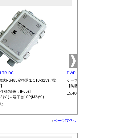
i-TR-DC
DWP-EXTBOX-10P
線式RS485変換器(DC10-32V仕様)
ケーブル中継・分岐器
プ】
【防塵・防水仕様(等級：IP65)】
様(等級：IP65)】
15,400円(税込)
ﾈｼﾞ)⇔端子台10P(M3ﾈｼﾞ)
込)
↑
ページTOPへ