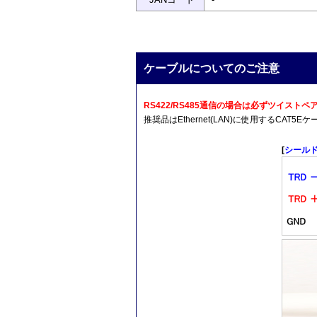
ケーブルについてのご注意
RS422/RS485通信の場合は必ずツイス
推奨品はEthernet(LAN)に使用するCA
[
シール