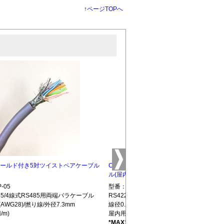
↑
ページTOPへ
5 シールド付き5対ツイストペアケーブル
CBLTP-10 シールド付き10対ツイストペ
ル(屋内用)
-05
型番：CBLTP-10
S485/4線式RS485用両端バラケーブル
RS422/RS485/4線式RS485用両端バラ
(AWG28)/撚り線/外径7.3mm
線径0.32mm(AWG28)/撚り線/外径12.7mm
/m)
屋内用(850円/m)
*MAX100m
L439