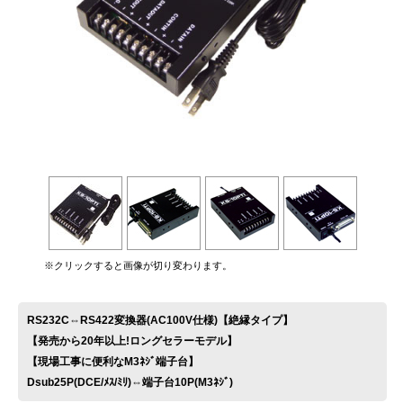
お問い合わせ
※クリックすると画像が切り変わります。
RS232C⇔RS422変換器(AC100V仕様)【絶縁タイプ】
【発売から20年以上!ロングセラーモデル】
【現場工事に便利なM3ﾈｼﾞ端子台】
Dsub25P(DCE/ﾒｽ/ﾐﾘ)⇔端子台10P(M3ﾈｼﾞ)