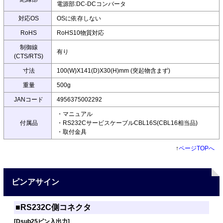
電源部:DC-DCコンバータ
対応OS
OSに依存しない
RoHS
RoHS10物質対応
制御線
有り
(CTS/RTS)
寸法
100(W)X141(D)X30(H)mm (突起物含まず)
重量
500g
JANコード
4956375002292
・マニュアル
付属品
・RS232CサービスケーブルCBL16S(CBL16相当品)
・取付金具
↑
ページTOPへ
ピンアサイン
■RS232C側コネクタ
[Dsub25ピン入出力]