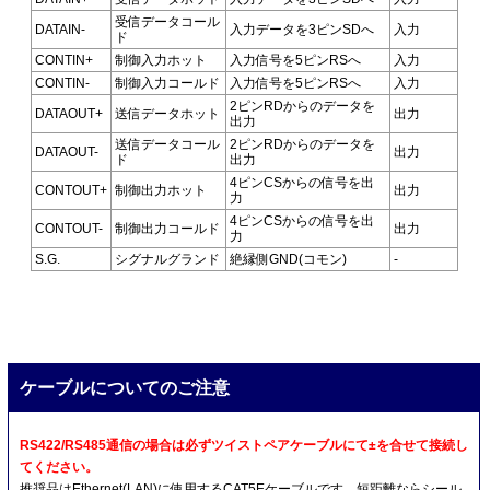
受信データコール
DATAIN-
入力データを3ピンSDへ
入力
ド
CONTIN+
制御入力ホット
入力信号を5ピンRSへ
入力
CONTIN-
制御入力コールド
入力信号を5ピンRSへ
入力
2ピンRDからのデータを
DATAOUT+
送信データホット
出力
出力
送信データコール
2ピンRDからのデータを
DATAOUT-
出力
ド
出力
4ピンCSからの信号を出
CONTOUT+
制御出力ホット
出力
力
4ピンCSからの信号を出
CONTOUT-
制御出力コールド
出力
力
S.G.
シグナルグランド
絶縁側GND(コモン)
-
ケーブルについてのご注意
RS422/RS485通信の場合は必ずツイストペアケーブルにて±を合せて接続し
てください。
推奨品はEthernet(LAN)に使用するCAT5Eケーブルです。短距離ならシール