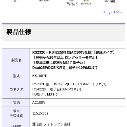
↑
ページTOPへ
製品仕様
RS232C⇔RS422変換器(AC100V仕様)【絶縁タイプ】
【発売から20年以上!ロングセラーモデル】
製品名
【現場工事に便利なM3ﾈｼﾞ端子台】
Dsub25P(DCE/ﾒｽ/ﾐﾘ)⇔端子台10P(M3ﾈｼﾞ)
型式
KS-10PTI
RS232C側：Dsub25P(DCE/メス/M2.6ミリネジ)
コネクタ
RS422側：端子台(10P/M3ネジ)
FG端子：M3ネジ
電源
AC100V
最大
115.2kbps
伝送速度
通信部:フォトカプラ絶縁
絶縁部