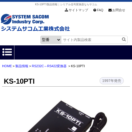
KS-10PTI製品情報｜シリアル信号変換器ならサコム
サイトマップ
FAQ
お問合せ
HOME
>
製品情報
>
RS232C⇔RS422変換器
> KS-10PTI
HOME
KS-10PTI
製品情報
1997年発売
各種ダウンロード
お客様サポート
会社情報