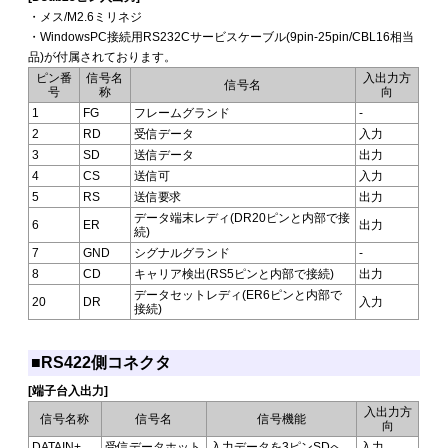
・メス/M2.6ミリネジ
・WindowsPC接続用RS232Cサービスケーブル(9pin-25pin/CBL16相当
品)が付属されております。
ピン番
信号名
入出力方
信号名
号
称
向
1
FG
フレームグランド
-
2
RD
受信データ
入力
3
SD
送信データ
出力
4
CS
送信可
入力
5
RS
送信要求
出力
データ端末レディ(DR20ピンと内部で接
6
ER
出力
続)
7
GND
シグナルグランド
-
8
CD
キャリア検出(RS5ピンと内部で接続)
出力
データセットレディ(ER6ピンと内部で
20
DR
入力
接続)
■RS422側コネクタ
[端子台入出力]
入出力方
信号名称
信号名
信号機能
向
DATAIN+
受信データホット
入力データを3ピンSDへ
入力