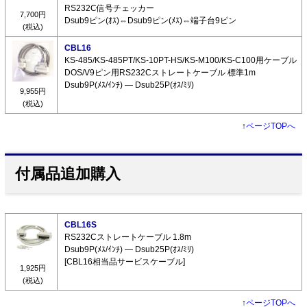
RS232C信号チェッカー
7,700円
Dsub9ピン(ｵｽ)⇔Dsub9ピン(ﾒｽ)⇔端子台9ピン
(税込)
CBL16
KS-485/KS-485PT/KS-10PT-HS/KS-M100/KS-C100用ケーブル
DOS/V9ピン用RS232Cストレートケーブル 標準1m
Dsub9P(ﾒｽ/ｲﾝﾁ) ― Dsub25P(ｵｽ/ﾐﾘ)
9,955円
(税込)
↑
ページTOPへ
付属品追加購入
CBL16S
RS232Cストレートケーブル 1.8m
Dsub9P(ﾒｽ/ｲﾝﾁ) ― Dsub25P(ｵｽ/ﾐﾘ)
[CBL16相当品サービスケーブル]
1,925円
(税込)
↑
ページTOPへ