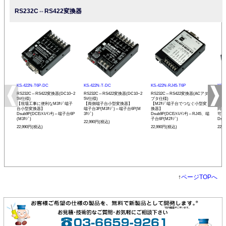
RS232C⇔RS422変換器
KS-422N-T6P-DC
KS-422N-T-DC
KS-422N-RJ45-T6P
KS-
RS232C⇔RS422変換器(DC10~2
RS232C⇔RS422変換器(DC10~2
RS232C⇔RS422変換器(ACアダ
RS
5V仕様)
5V仕様)
プタ仕様)
プタ
【現場工事に便利なM3ﾈｼﾞ端子
【両側端子台小型変換器】
【M2ﾈｼﾞ端子台でつなぐ小型変
【R
台小型変換器】
端子台3P(M3ﾈｼﾞ)⇔端子台6P(M
換器】
同士
Dsub9P(DCE/ﾒｽ/ｲﾝﾁ)⇔端子台6P
3ﾈｼﾞ)
Dsub9P(DCE/ﾒｽ/ｲﾝﾁ)⇔RJ45、端
可能
(M3ﾈｼﾞ)
子台6P(M2ﾈｼﾞ)
Dsu
22,990円(税込)
22,990円(税込)
22,990円(税込)
22,
↑
ページTOPへ