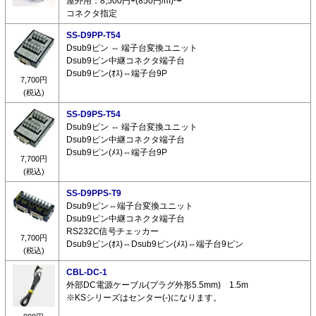
屋外用：8,500円+(850円/m)〜
コネクタ指定
SS-D9PP-T54
Dsub9ピン ⇔ 端子台変換ユニット
Dsub9ピン中継コネクタ端子台
Dsub9ピン(ｵｽ)⇔端子台9P
7,700円
(税込)
SS-D9PS-T54
Dsub9ピン ⇔ 端子台変換ユニット
Dsub9ピン中継コネクタ端子台
Dsub9ピン(ﾒｽ)⇔端子台9P
7,700円
(税込)
SS-D9PPS-T9
Dsub9ピン⇔端子台変換ユニット
Dsub9ピン中継コネクタ端子台
RS232C信号チェッカー
7,700円
Dsub9ピン(ｵｽ)⇔Dsub9ピン(ﾒｽ)⇔端子台9ピン
(税込)
CBL-DC-1
外部DC電源ケーブル(プラグ外形5.5mm) 1.5m
※KSシリーズはセンター(-)になります。