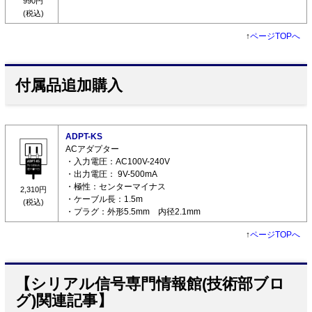
990円
(税込)
↑
ページTOPへ
付属品追加購入
ADPT-KS
ACアダプター
・入力電圧：AC100V-240V
・出力電圧： 9V-500mA
・極性：センターマイナス
2,310円
・ケーブル長：1.5m
(税込)
・プラグ：外形5.5mm 内径2.1mm
↑
ページTOPへ
【シリアル信号専門情報館(技術部ブロ
グ)関連記事】