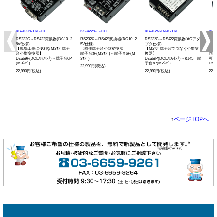
KS-422N-T6P-DC
KS-422N-T-DC
KS-422N-RJ45-T6P
KS-
RS232C⇔RS422変換器(DC10~2
RS232C⇔RS422変換器(DC10~2
RS232C⇔RS422変換器(ACアダ
RS
5V仕様)
5V仕様)
プタ仕様)
プタ
【現場工事に便利なM3ﾈｼﾞ端子
【両側端子台小型変換器】
【M2ﾈｼﾞ端子台でつなぐ小型変
【R
台小型変換器】
端子台3P(M3ﾈｼﾞ)⇔端子台6P(M
換器】
同士
Dsub9P(DCE/ﾒｽ/ｲﾝﾁ)⇔端子台6P
3ﾈｼﾞ)
Dsub9P(DCE/ﾒｽ/ｲﾝﾁ)⇔RJ45、端
可能
(M3ﾈｼﾞ)
子台6P(M2ﾈｼﾞ)
Dsu
22,990円(税込)
22,990円(税込)
22,990円(税込)
22,
↑
ページTOPへ