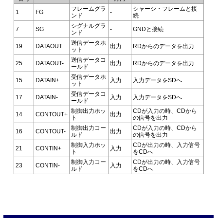
フレームグラ
シャーシ・フレームと接
1
FG
-
ンド
続
シグナルグラ
7
SG
-
GNDと接続
ンド
送信データホ
19
DATAOUT+
出力
RDからのデータを出力
ット
送信データコ
25
DATAOUT-
出力
RDからのデータを出力
ールド
受信データホ
15
DATAIN+
入力
入力データをSDへ
ット
受信データコ
17
DATAIN-
入力
入力データをSDへ
ールド
制御出力ホッ
CDが入力の時、CDから
14
CONTOUT+
出力
ト
の信号を出力
制御出力コー
CDが入力の時、CDから
16
CONTOUT-
出力
ルド
の信号を出力
制御入力ホッ
CDが出力の時、入力信号
21
CONTIN+
入力
ト
をCDへ
制御入力コー
CDが出力の時、入力信号
23
CONTIN-
入力
ルド
をCDへ