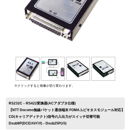
お問い合わせ
※クリックすると画像が切り変わります。
RS232C⇔RS422変換器(ACアダプタ仕様)
【NTT Docomo無線パケット通信端末 FOMAユビキタスモジュール対応】
CD(キャリアディテクト)信号の入出力がスイッチ切替可能
Dsub9P(DCE/ﾒｽ/ｲﾝﾁ)⇔Dsub25P(ﾒｽ)