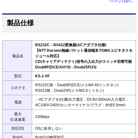
↑
ページTOPへ
製品仕様
RS232C⇔RS422変換器(ACアダプタ仕様)
【NTT Docomo無線パケット通信端末 FOMAユビキタスモ
製品名
ジュール対応】
CD(キャリアディテクト)信号の入出力がスイッチ切替可能
Dsub9P(DCE/ﾒｽ/ｲﾝﾁ)⇔Dsub25P(ﾒｽ)
型式
KS-1-VF
RS232C側：Dsub9P(DCE/メス/#4-40インチネジ)
コネクタ
RS422側：Dsub25P(メス/M2.6ミリネジ)
・ACアダプタ(付属/出力電圧：DC9V-500mA/入力電圧：
電源
AC100V-240V/センターマイナス/プラグ：外径5.5mm)
最大
230kbps
伝送速度
対応OS
OSに依存しない
RoHS
RoHS10物質対応