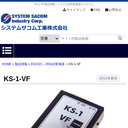
KS-1-VF製品情報｜シリアル信号変換器ならサコム
サイトマップ
FAQ
お問合せ
HOME
>
製品情報
>
RS232C⇔RS422変換器
> KS-1-VF
HOME
KS-1-VF
製品情報
2011年発売
各種ダウンロード
お客様サポート
会社情報