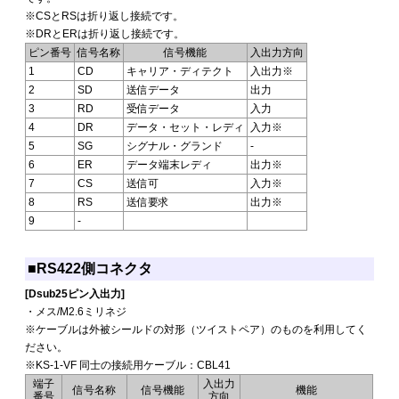
※CSとRSは折り返し接続です。
※DRとERは折り返し接続です。
ピン番号
信号名称
信号機能
入出力方向
1
CD
キャリア・ディテクト
入出力※
2
SD
送信データ
出力
3
RD
受信データ
入力
4
DR
データ・セット・レディ
入力※
5
SG
シグナル・グランド
-
6
ER
データ端末レディ
出力※
7
CS
送信可
入力※
8
RS
送信要求
出力※
9
-
■RS422側コネクタ
[Dsub25ピン入出力]
・メス/M2.6ミリネジ
※ケーブルは外被シールドの対形（ツイストペア）のものを利用してく
ださい。
※KS-1-VF 同士の接続用ケーブル：CBL41
端子
入出力
信号名称
信号機能
機能
番号
方向