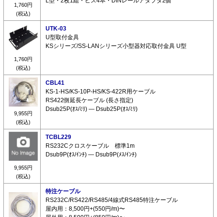
L型・2枚1組・ビス4本・DINレールアダプタ2個
1,760円
(税込)
UTK-03
U型取付金具
KSシリーズ/SS-LANシリーズ小型器対応取付金具 U型
1,760円
(税込)
CBL41
KS-1-HS/KS-10P-HS/KS-422R用ケーブル
RS422側延長ケーブル (長さ指定)
Dsub25P(ｵｽ/ﾐﾘ) ― Dsub25P(ｵｽ/ﾐﾘ)
9,955円
(税込)
TCBL229
RS232Cクロスケーブル 標準1m
Dsub9P(ｵｽ/ｲﾝﾁ) ― Dsub9P(ﾒｽ/ｲﾝﾁ)
9,955円
(税込)
特注ケーブル
RS232C/RS422/RS485/4線式RS485特注ケーブル
屋内用：8,500円+(550円/m)〜