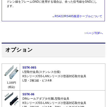
ドレン線をフレームGNDに使用する場合は、余った信号線をGNDにし
ます。
→
RS422/RS485推奨ケーブルについて
↑
ページTOPへ
オプション
SSTK-06S
L型取付金具(ステンレス仕様)
KSシリーズ/SS-LANシリーズ小型器対応取付金具
L型・2枚1組・ビス4本
1,100円
(税込)
SSTK-06
DINレールアダプタ付属L型取付金具
KSシリーズ/SS-LANシリーズ小型器対応取付金具