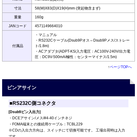
寸法
58(W)X83(D)X19(H)mm (突起物含まず)
重量
160g
JANコード
4571149664010
・マニュアル
・RS232Cケーブル(Dsub9Pオス⇔Dsub9Pメス/ストレー
付属品
ト/1.8m)
・ACアダプタ(ADPT-KS/入力電圧：AC100V-240V/出力電
圧：DC9V-500mA/極性：センターマイナス/1.5m)
↑
ページTOPへ
ピンアサイン
■RS232C側コネクタ
[Dsub9ピン入出力]
・DCEアサイン/メス/#4-40インチネジ
・FOMA端末との接続用ケーブル：TCBL229
※CDの入出力方向は、スイッチにて切換可能です。 工場出荷時は入力
です。