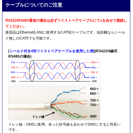
ケーブルについてのご注意
RS422/RS485通信の場合は必ずツイストペアケーブルにて±を合せて接続し
てください。
推奨品はEthernet(LAN)に使用するCAT5Eケーブルです。短距離ならシール
ド無しのCAT5でも可能です。
[
シールド付き4対ツイストペアケーブルを使用した例
](RS422/4線式
RS485の場合)
ドレン線：GNDに使用。余った信号線も合わせてGNDにすると尚良い
です。