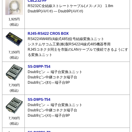
CBL232-FF
RS232C全結線ストレートケーブル(メス-メス) 1.8m
Dsub9P(ﾒｽ/ｲﾝﾁ) ― Dsub9P(ﾒｽ/ｲﾝﾁ)
1,925円
(税込)
RJ45-RS422 CROS BOX
RS422/4W485(4線式485)信号結線変換ユニット
システムサコム工業(株)製RS422/4線式485機器専用
RJ45コネクタ同士を市販のLANケーブルで接続できるようにす
7,150円
る変換ユニット
(税込)
SS-D9PP-T54
Dsub9ピン ⇔ 端子台変換ユニット
Dsub9ピン中継コネクタ端子台
Dsub9ピン(ｵｽ)⇔端子台9P
7,700円
(税込)
SS-D9PS-T54
Dsub9ピン ⇔ 端子台変換ユニット
Dsub9ピン中継コネクタ端子台
Dsub9ピン(ﾒｽ)⇔端子台9P
7,700円
(税込)