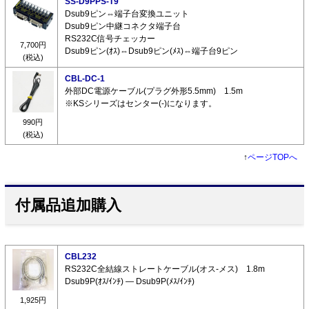
SS-D9PPS-T9
Dsub9ピン⇔端子台変換ユニット
Dsub9ピン中継コネクタ端子台
RS232C信号チェッカー
7,700円
Dsub9ピン(ｵｽ)⇔Dsub9ピン(ﾒｽ)⇔端子台9ピン
(税込)
CBL-DC-1
外部DC電源ケーブル(プラグ外形5.5mm) 1.5m
※KSシリーズはセンター(-)になります。
990円
(税込)
↑
ページTOPへ
付属品追加購入
CBL232
RS232C全結線ストレートケーブル(オス-メス) 1.8m
Dsub9P(ｵｽ/ｲﾝﾁ) ― Dsub9P(ﾒｽ/ｲﾝﾁ)
1,925円