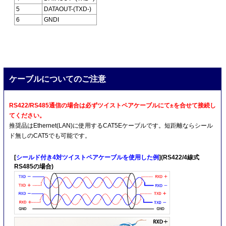
5
DATAOUT-(TXD-)
6
GNDI
ケーブルについてのご注意
RS422/RS485通信の場合は必ずツイストペアケーブルにて±を合せて接続し
てください。
推奨品はEthernet(LAN)に使用するCAT5Eケーブルです。短距離ならシール
ド無しのCAT5でも可能です。
[
シールド付き4対ツイストペアケーブルを使用した例
](RS422/4線式
RS485の場合)