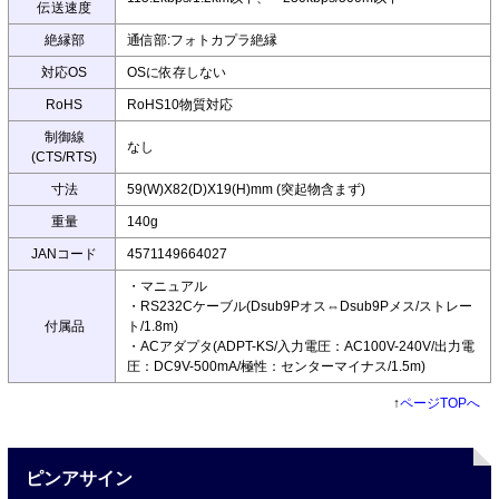
伝送速度
絶縁部
通信部:フォトカプラ絶縁
対応OS
OSに依存しない
RoHS
RoHS10物質対応
制御線
なし
(CTS/RTS)
寸法
59(W)X82(D)X19(H)mm (突起物含まず)
重量
140g
JANコード
4571149664027
・マニュアル
・RS232Cケーブル(Dsub9Pオス⇔Dsub9Pメス/ストレー
付属品
ト/1.8m)
・ACアダプタ(ADPT-KS/入力電圧：AC100V-240V/出力電
圧：DC9V-500mA/極性：センターマイナス/1.5m)
↑
ページTOPへ
ピンアサイン