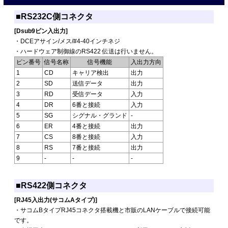
■RS232C側コネクタ
[Dsub9ピン入出力]
・DCEアサイン/メス/#4-40インチネジ
・ハードウェア制御線のRS422 伝送は行いません。
ピン番号
信号名称
信号機能
入出力方向
1
CD
キャリア検出
出力
2
SD
送信データ
出力
3
RD
受信データ
入力
4
DR
6番と接続
入力
5
SG
シグナル・グランド
-
6
ER
4番と接続
出力
7
CS
8番と接続
入力
8
RS
7番と接続
出力
9
-
-
-
■RS422側コネクタ
[RJ45入出力(サコムAタイプ)]
・サコムBタイプRJ45コネクタ搭載機と市販のLANケーブルで接続可能
です。