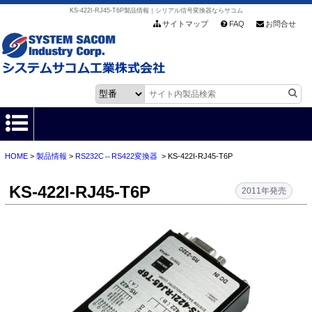
KS-422I-RJ45-T6P製品情報｜シリアル信号変換器ならサコム
サイトマップ
FAQ
お問合せ
HOME
>
製品情報
>
RS232C⇔RS422変換器
> KS-422I-RJ45-T6P
HOME
KS-422I-RJ45-T6P
製品情報
2011年発売
各種ダウンロード
お客様サポート
会社情報