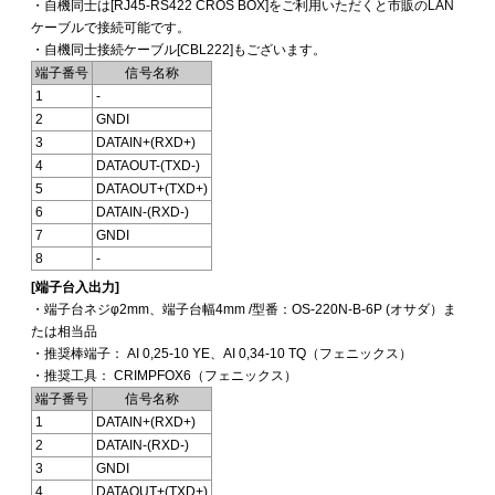
・自機同士は[RJ45-RS422 CROS BOX]をご利用いただくと市販のLAN
ケーブルで接続可能です。
・自機同士接続ケーブル[CBL222]もございます。
端子番号
信号名称
1
-
2
GNDI
3
DATAIN+(RXD+)
4
DATAOUT-(TXD-)
5
DATAOUT+(TXD+)
6
DATAIN-(RXD-)
7
GNDI
8
-
[端子台入出力]
・端子台ネジφ2mm、端子台幅4mm /型番：OS-220N-B-6P (オサダ）ま
たは相当品
・推奨棒端子： AI 0,25-10 YE、AI 0,34-10 TQ（フェニックス）
・推奨工具： CRIMPFOX6（フェニックス）
端子番号
信号名称
1
DATAIN+(RXD+)
2
DATAIN-(RXD-)
3
GNDI
4
DATAOUT+(TXD+)