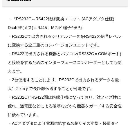
・『RS232C⇔RS422絶縁変換ユニット (ACアダプタ仕様)
Dsub9P(メス)⇔RJ45、M2ﾈｼﾞ端子台6P』
・RS232Cで出力されるシリアルデータをRS422の信号レベル
に変換する全二重のコンバージョンユニットです。
・RS422で出力される機器とパソコン(RS232C＝COMポート)
と接続をするためのインターフェースコンバーターとしても使
えます。
・2台使用することにより、RS232Cで出力されるデータを最
大1.２kmまで長距離伝送することが可能です。
・RS232CとRS422間は絶縁仕様になっており、対ノイズ性に
優れ、過電圧などによる破壊などから機器をガードする安全性
に優れています。
・ACアダプタにより電源供給する名刺サイズ小型・軽量タイ