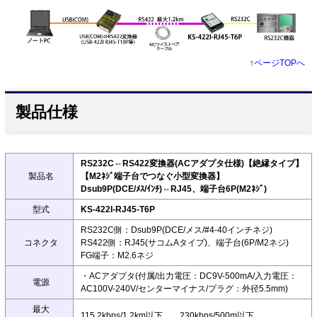
↑
ページTOPへ
製品仕様
RS232C⇔RS422変換器(ACアダプタ仕様)【絶縁タイプ】
製品名
【M2ﾈｼﾞ端子台でつなぐ小型変換器】
Dsub9P(DCE/ﾒｽ/ｲﾝﾁ)⇔RJ45、端子台6P(M2ﾈｼﾞ)
型式
KS-422I-RJ45-T6P
RS232C側：Dsub9P(DCE/メス/#4-40インチネジ)
コネクタ
RS422側：RJ45(サコムAタイプ)、端子台(6P/M2ネジ)
FG端子：M2.6ネジ
・ACアダプタ(付属/出力電圧：DC9V-500mA/入力電圧：
電源
AC100V-240V/センターマイナス/プラグ：外径5.5mm)
最大
115.2kbps/1.2km以下、 230kbps/500m以下