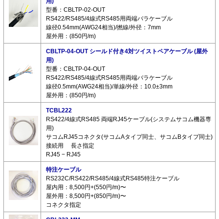
用)
型番：CBLTP-02-OUT
RS422/RS485/4線式RS485用両端バラケーブル
線径0.54mm(AWG24相当)/撚線/外径：7mm
屋外用：(850円/m)
CBLTP-04-OUT シールド付き4対ツイストペアケーブル (屋外
用)
型番：CBLTP-04-OUT
RS422/RS485/4線式RS485用両端バラケーブル
線径0.5mm(AWG24相当)/単線/外径：10.0±3mm
屋外用：(850円/m)
TCBL222
RS422/4線式RS485 両端RJ45ケーブル(システムサコム機器専
用)
サコムRJ45コネクタ(サコムAタイプ同士、サコムBタイプ同士)
接続用 長さ指定
RJ45 − RJ45
特注ケーブル
RS232C/RS422/RS485/4線式RS485特注ケーブル
屋内用：8,500円+(550円/m)〜
屋外用：8,500円+(850円/m)〜
コネクタ指定