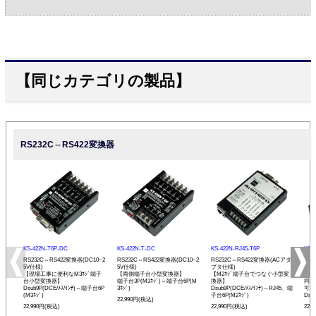
【同じカテゴリの製品】
RS232C⇔RS422変換器
KS-422N-T6P-DC
KS-422N-T-DC
KS-422N-RJ45-T6P
KS-
RS232C⇔RS422変換器(DC10~2
RS232C⇔RS422変換器(DC10~2
RS232C⇔RS422変換器(ACアダ
RS
5V仕様)
5V仕様)
プタ仕様)
プタ
【現場工事に便利なM3ﾈｼﾞ端子
【両側端子台小型変換器】
【M2ﾈｼﾞ端子台でつなぐ小型変
【R
台小型変換器】
端子台3P(M3ﾈｼﾞ)⇔端子台6P(M
換器】
同士
Dsub9P(DCE/ﾒｽ/ｲﾝﾁ)⇔端子台6P
3ﾈｼﾞ)
Dsub9P(DCE/ﾒｽ/ｲﾝﾁ)⇔RJ45、端
可能
(M3ﾈｼﾞ)
子台6P(M2ﾈｼﾞ)
Dsu
22,990円(税込)
22,990円(税込)
22,990円(税込)
22,