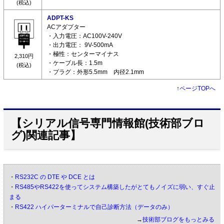
(税込)
ADPT-KS
ACアダプター
・入力電圧：AC100V-240V
・出力電圧： 9V-500mA
・極性：センターマイナス
2,310円
・ケーブル長：1.5m
(税込)
・プラグ：外形5.5mm 内径2.1mm
↑
ページTOPへ
【シリアル信号専門情報館(技術部ブロ
グ)関連記事】
・
RS232C の DTE や DCE とは
・
RS485やRS422を使ってシステム構築したがとてもノイズに弱い、すぐ止
まる
・
RS422 ハイパーターミナルで自己診断方法（データのみ）
→
技術部ブログをもっとみる