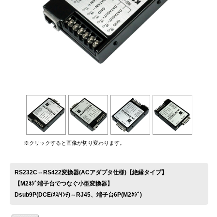
お問い合わせ
※クリックすると画像が切り変わります。
RS232C⇔RS422変換器(ACアダプタ仕様)【絶縁タイプ】
【M2ﾈｼﾞ端子台でつなぐ小型変換器】
Dsub9P(DCE/ﾒｽ/ｲﾝﾁ)⇔RJ45、端子台6P(M2ﾈｼﾞ)