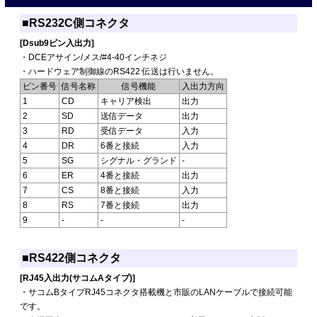
■RS232C側コネクタ
[Dsub9ピン入出力]
・DCEアサイン/メス/#4-40インチネジ
・ハードウェア制御線のRS422 伝送は行いません。
ピン番号
信号名称
信号機能
入出力方向
1
CD
キャリア検出
出力
2
SD
送信データ
出力
3
RD
受信データ
入力
4
DR
6番と接続
入力
5
SG
シグナル・グランド
-
6
ER
4番と接続
出力
7
CS
8番と接続
入力
8
RS
7番と接続
出力
9
-
-
-
■RS422側コネクタ
[RJ45入出力(サコムAタイプ)]
・サコムBタイプRJ45コネクタ搭載機と市販のLANケーブルで接続可能
です。