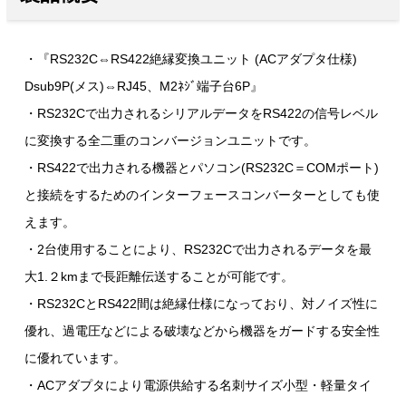
・『RS232C⇔RS422絶縁変換ユニット (ACアダプタ仕様)
Dsub9P(メス)⇔RJ45、M2ﾈｼﾞ端子台6P』
・RS232Cで出力されるシリアルデータをRS422の信号レベル
に変換する全二重のコンバージョンユニットです。
・RS422で出力される機器とパソコン(RS232C＝COMポート)
と接続をするためのインターフェースコンバーターとしても使
えます。
・2台使用することにより、RS232Cで出力されるデータを最
大1.２kmまで長距離伝送することが可能です。
・RS232CとRS422間は絶縁仕様になっており、対ノイズ性に
優れ、過電圧などによる破壊などから機器をガードする安全性
に優れています。
・ACアダプタにより電源供給する名刺サイズ小型・軽量タイ