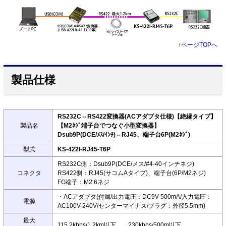
↑
ページTOPへ
製品仕様
RS232C⇔RS422変換器(ACアダプタ仕様)【絶縁タイプ】
製品名
【M2ﾈｼﾞ端子台でつなぐ小型変換器】
Dsub9P(DCE/ﾒｽ/ｲﾝﾁ)⇔RJ45、端子台6P(M2ﾈｼﾞ)
型式
KS-422I-RJ45-T6P
RS232C側：Dsub9P(DCE/メス/#4-40インチネジ)
コネクタ
RS422側：RJ45(サコムAタイプ)、端子台(6P/M2ネジ)
FG端子：M2.6ネジ
・ACアダプタ(付属/出力電圧：DC9V-500mA/入力電圧：
電源
AC100V-240V/センターマイナス/プラグ：外径5.5mm)
最大
115.2kbps/1.2km以下、 230kbps/500m以下