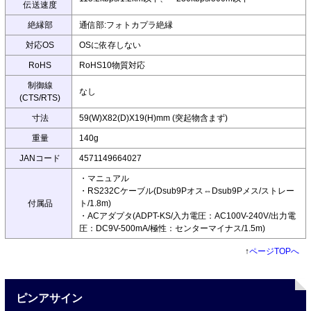
伝送速度
絶縁部
通信部:フォトカプラ絶縁
対応OS
OSに依存しない
RoHS
RoHS10物質対応
制御線
なし
(CTS/RTS)
寸法
59(W)X82(D)X19(H)mm (突起物含まず)
重量
140g
JANコード
4571149664027
・マニュアル
・RS232Cケーブル(Dsub9Pオス⇔Dsub9Pメス/ストレー
付属品
ト/1.8m)
・ACアダプタ(ADPT-KS/入力電圧：AC100V-240V/出力電
圧：DC9V-500mA/極性：センターマイナス/1.5m)
↑
ページTOPへ
ピンアサイン