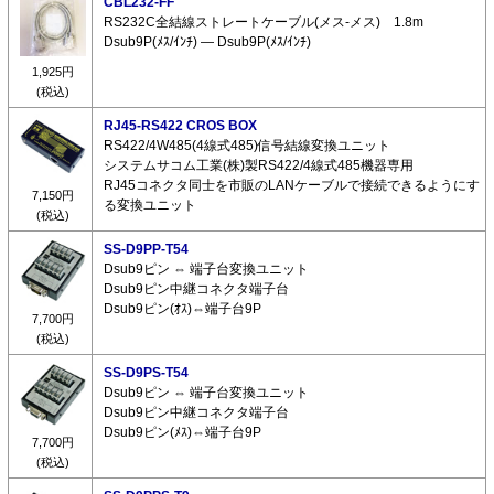
CBL232-FF
RS232C全結線ストレートケーブル(メス-メス) 1.8m
Dsub9P(ﾒｽ/ｲﾝﾁ) ― Dsub9P(ﾒｽ/ｲﾝﾁ)
1,925円
(税込)
RJ45-RS422 CROS BOX
RS422/4W485(4線式485)信号結線変換ユニット
システムサコム工業(株)製RS422/4線式485機器専用
RJ45コネクタ同士を市販のLANケーブルで接続できるようにす
7,150円
る変換ユニット
(税込)
SS-D9PP-T54
Dsub9ピン ⇔ 端子台変換ユニット
Dsub9ピン中継コネクタ端子台
Dsub9ピン(ｵｽ)⇔端子台9P
7,700円
(税込)
SS-D9PS-T54
Dsub9ピン ⇔ 端子台変換ユニット
Dsub9ピン中継コネクタ端子台
Dsub9ピン(ﾒｽ)⇔端子台9P
7,700円
(税込)