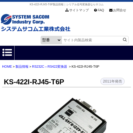
KS-422I-RJ45-T6P製品情報｜シリアル信号変換器ならサコム
サイトマップ
FAQ
お問合せ
HOME
>
製品情報
>
RS232C⇔RS422変換器
> KS-422I-RJ45-T6P
HOME
KS-422I-RJ45-T6P
製品情報
2011年発売
各種ダウンロード
お客様サポート
会社情報