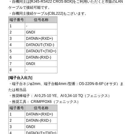
・自機同士は[RJ45-RS422 CROS BOX]をご利用いただくと市販のLAN
ケーブルで接続可能です。
・自機同士接続ケーブル[CBL222]もございます。
端子番号
信号名称
1
-
2
GNDI
3
DATAIN+(RXD+)
4
DATAOUT-(TXD-)
5
DATAOUT+(TXD+)
6
DATAIN-(RXD-)
7
GNDI
8
-
[端子台入出力]
・端子台ネジφ2mm、端子台幅4mm /型番：OS-220N-B-6P (オサダ）ま
たは相当品
・推奨棒端子： AI 0,25-10 YE、AI 0,34-10 TQ（フェニックス）
・推奨工具： CRIMPFOX6（フェニックス）
端子番号
信号名称
1
DATAIN+(RXD+)
2
DATAIN-(RXD-)
3
GNDI
4
DATAOUT+(TXD+)