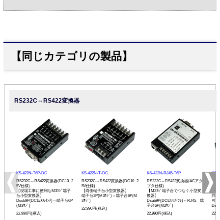
【同じカテゴリの製品】
RS232C⇔RS422変換器
KS-422N-T6P-DC
KS-422N-T-DC
KS-422N-RJ45-T6P
KS-
RS232C⇔RS422変換器(DC10~2
RS232C⇔RS422変換器(DC10~2
RS232C⇔RS422変換器(ACアダ
RS
5V仕様)
5V仕様)
プタ仕様)
プタ
【現場工事に便利なM3ﾈｼﾞ端子
【両側端子台小型変換器】
【M2ﾈｼﾞ端子台でつなぐ小型変
【R
台小型変換器】
端子台3P(M3ﾈｼﾞ)⇔端子台6P(M
換器】
同士
Dsub9P(DCE/ﾒｽ/ｲﾝﾁ)⇔端子台6P
3ﾈｼﾞ)
Dsub9P(DCE/ﾒｽ/ｲﾝﾁ)⇔RJ45、端
可能
(M3ﾈｼﾞ)
子台6P(M2ﾈｼﾞ)
Dsu
22,990円(税込)
22,990円(税込)
22,990円(税込)
22,