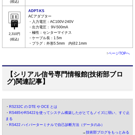
(税込)
ADPT-KS
ACアダプター
・入力電圧：AC100V-240V
・出力電圧： 9V-500mA
・極性：センターマイナス
2,310円
・ケーブル長：1.5m
(税込)
・プラグ：外形5.5mm 内径2.1mm
↑
ページTOPへ
【シリアル信号専門情報館(技術部ブロ
グ)関連記事】
・
RS232C の DTE や DCE とは
・
RS485やRS422を使ってシステム構築したがとてもノイズに弱い、すぐ止
まる
・
RS422 ハイパーターミナルで自己診断方法（データのみ）
→
技術部ブログをもっとみる