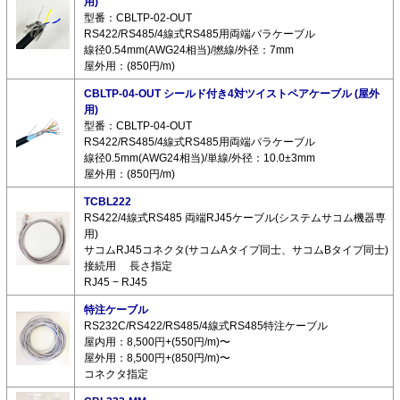
用)
型番：CBLTP-02-OUT
RS422/RS485/4線式RS485用両端バラケーブル
線径0.54mm(AWG24相当)/撚線/外径：7mm
屋外用：(850円/m)
CBLTP-04-OUT シールド付き4対ツイストペアケーブル (屋外
用)
型番：CBLTP-04-OUT
RS422/RS485/4線式RS485用両端バラケーブル
線径0.5mm(AWG24相当)/単線/外径：10.0±3mm
屋外用：(850円/m)
TCBL222
RS422/4線式RS485 両端RJ45ケーブル(システムサコム機器専
用)
サコムRJ45コネクタ(サコムAタイプ同士、サコムBタイプ同士)
接続用 長さ指定
RJ45 − RJ45
特注ケーブル
RS232C/RS422/RS485/4線式RS485特注ケーブル
屋内用：8,500円+(550円/m)〜
屋外用：8,500円+(850円/m)〜
コネクタ指定