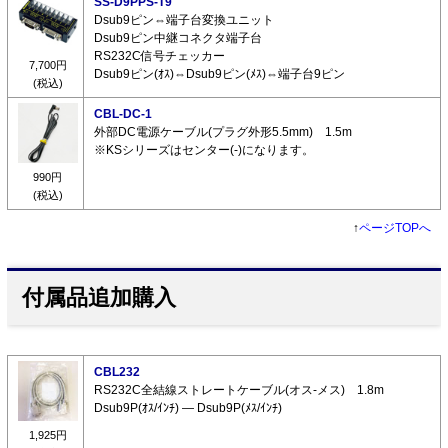
SS-D9PPS-T9
Dsub9ピン⇔端子台変換ユニット
Dsub9ピン中継コネクタ端子台
RS232C信号チェッカー
7,700円
Dsub9ピン(ｵｽ)⇔Dsub9ピン(ﾒｽ)⇔端子台9ピン
(税込)
CBL-DC-1
外部DC電源ケーブル(プラグ外形5.5mm) 1.5m
※KSシリーズはセンター(-)になります。
990円
(税込)
↑
ページTOPへ
付属品追加購入
CBL232
RS232C全結線ストレートケーブル(オス-メス) 1.8m
Dsub9P(ｵｽ/ｲﾝﾁ) ― Dsub9P(ﾒｽ/ｲﾝﾁ)
1,925円