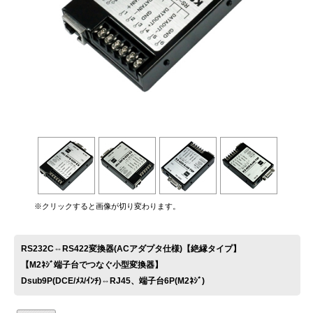
お問い合わせ
※クリックすると画像が切り変わります。
RS232C⇔RS422変換器(ACアダプタ仕様)【絶縁タイプ】
【M2ﾈｼﾞ端子台でつなぐ小型変換器】
Dsub9P(DCE/ﾒｽ/ｲﾝﾁ)⇔RJ45、端子台6P(M2ﾈｼﾞ)