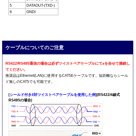
5
DATAOUT-(TXD-)
6
GNDI
ケーブルについてのご注意
RS422/RS485通信の場合は必ずツイストペアケーブルにて±を合せて接続し
てください。
推奨品はEthernet(LAN)に使用するCAT5Eケーブルです。短距離ならシール
ド無しのCAT5でも可能です。
[
シールド付き4対ツイストペアケーブルを使用した例
](RS422/4線式
RS485の場合)