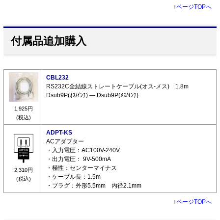
↑
ページTOPへ
付属品追加購入
CBL232
RS232C全結線ストレートケーブル(オス-メス) 1.8m
Dsub9P(ｵｽ/ｲﾝﾁ) ― Dsub9P(ﾒｽ/ｲﾝﾁ)
1,925円
(税込)
ADPT-KS
ACアダプター
・入力電圧：AC100V-240V
・出力電圧： 9V-500mA
・極性：センターマイナス
2,310円
・ケーブル長：1.5m
(税込)
・プラグ：外形5.5mm 内径2.1mm
↑
ページTOPへ