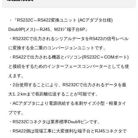
・『RS232C⇔RS422変換ユニット (ACアダプタ仕様)
Dsub9P(メス)⇔RJ45、M2ﾈｼﾞ端子台6P』
・RS232Cで出力されるシリアルデータをRS422の信号レベル
に変換する全二重のコンバージョンユニットです。
・RS422で出力される機器とパソコン(RS232C＝COMポート)
と接続をするためのインターフェースコンバーターとしても使
えます。
・2台使用することにより、RS232Cで出力されるデータを最
大1.２kmまで長距離伝送することが可能です。
・ACアダプタにより電源供給する名刺サイズ小型・軽量タイ
プです。
・RS232Cコネクタは業界標準Dsub9ピンです。
・RS422側は現場工事に大変便利な端子台とRJ45コネクタで