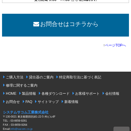
お問合せはコチラから
↑
ページTOPへ
ご購入方法
貸出器のご案内
特定商取引法に基づく表記
修理に関するご案内
HOME
製品情報
各種ダウンロード
お客様サポート
会社情報
お問合せ
FAQ
サイトマップ
新着情報
システムサコム工業株式会社
〒130-0021 東京都墨田区緑1-22-5 州ビル4F
TEL：03-6659-9261
FAX：03-6659-9264
Email:
info@sacom.co.jp