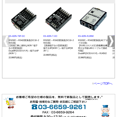
KS-422N-T6P-DC
KS-422N-T-DC
KS-422N-RJ45W
KS-
RS232C⇔RS422変換器(DC10~2
RS232C⇔RS422変換器(DC10~2
RS232C⇔RS422変換器(ACアダ
RS
5V仕様)
5V仕様)
プタ仕様)
プタ
【現場工事に便利なM3ﾈｼﾞ端子
【両側端子台小型変換器】
【RJ45コネクタ2口搭載機!自機
【R
台小型変換器】
端子台3P(M3ﾈｼﾞ)⇔端子台6P(M
同士を市販LANケーブルで接続
b9
Dsub9P(DCE/ﾒｽ/ｲﾝﾁ)⇔端子台6P
3ﾈｼﾞ)
可能】
Dsu
(M3ﾈｼﾞ)
Dsub9P(DCE/ﾒｽ/ｲﾝﾁ)⇔RJ45X2
(ﾒｽ/
22,990円(税込)
22,990円(税込)
22,990円(税込)
22,
↑
ページTOPへ