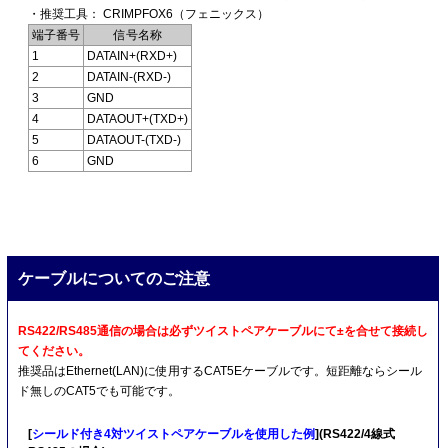
・推奨工具： CRIMPFOX6（フェニックス）
端子番号
信号名称
1
DATAIN+(RXD+)
2
DATAIN-(RXD-)
3
GND
4
DATAOUT+(TXD+)
5
DATAOUT-(TXD-)
6
GND
ケーブルについてのご注意
RS422/RS485通信の場合は必ずツイストペアケーブルにて±を合せて接続し
てください。
推奨品はEthernet(LAN)に使用するCAT5Eケーブルです。短距離ならシール
ド無しのCAT5でも可能です。
[
シールド付き4対ツイストペアケーブルを使用した例
](RS422/4線式