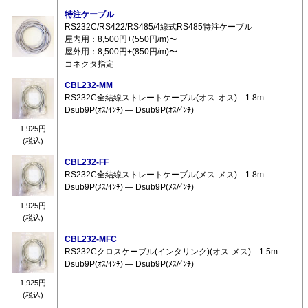
特注ケーブル
RS232C/RS422/RS485/4線式RS485特注ケーブル
屋内用：8,500円+(550円/m)〜
屋外用：8,500円+(850円/m)〜
コネクタ指定
CBL232-MM
RS232C全結線ストレートケーブル(オス-オス) 1.8m
Dsub9P(ｵｽ/ｲﾝﾁ) ― Dsub9P(ｵｽ/ｲﾝﾁ)
1,925円
(税込)
CBL232-FF
RS232C全結線ストレートケーブル(メス-メス) 1.8m
Dsub9P(ﾒｽ/ｲﾝﾁ) ― Dsub9P(ﾒｽ/ｲﾝﾁ)
1,925円
(税込)
CBL232-MFC
RS232Cクロスケーブル(インタリンク)(オス-メス) 1.5m
Dsub9P(ｵｽ/ｲﾝﾁ) ― Dsub9P(ﾒｽ/ｲﾝﾁ)
1,925円
(税込)