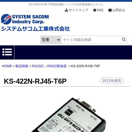
KS-422N-RJ45-T6P製品情報｜シリアル信号変換器ならサコム
サイトマップ
FAQ
お問合せ
HOME
>
製品情報
>
RS232C⇔RS422変換器
> KS-422N-RJ45-T6P
HOME
KS-422N-RJ45-T6P
製品情報
2011年発売
各種ダウンロード
お客様サポート
会社情報