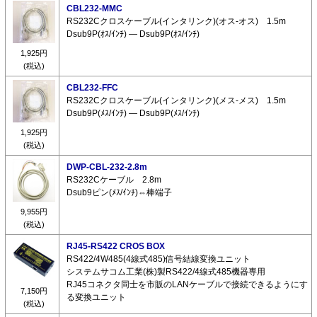
CBL232-MMC
RS232Cクロスケーブル(インタリンク)(オス-オス) 1.5m
Dsub9P(ｵｽ/ｲﾝﾁ) ― Dsub9P(ｵｽ/ｲﾝﾁ)
1,925円
(税込)
CBL232-FFC
RS232Cクロスケーブル(インタリンク)(メス-メス) 1.5m
Dsub9P(ﾒｽ/ｲﾝﾁ) ― Dsub9P(ﾒｽ/ｲﾝﾁ)
1,925円
(税込)
DWP-CBL-232-2.8m
RS232Cケーブル 2.8m
Dsub9ピン(ﾒｽ/ｲﾝﾁ)⇔棒端子
9,955円
(税込)
RJ45-RS422 CROS BOX
RS422/4W485(4線式485)信号結線変換ユニット
システムサコム工業(株)製RS422/4線式485機器専用
RJ45コネクタ同士を市販のLANケーブルで接続できるようにす
7,150円
る変換ユニット
(税込)