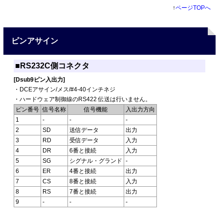
↑
ページTOPへ
ピンアサイン
■RS232C側コネクタ
[Dsub9ピン入出力]
・DCEアサイン/メス/#4-40インチネジ
・ハードウェア制御線のRS422 伝送は行いません。
ピン番号
信号名称
信号機能
入出力方向
1
-
-
-
2
SD
送信データ
出力
3
RD
受信データ
入力
4
DR
6番と接続
入力
5
SG
シグナル・グランド
-
6
ER
4番と接続
出力
7
CS
8番と接続
入力
8
RS
7番と接続
出力
9
-
-
-