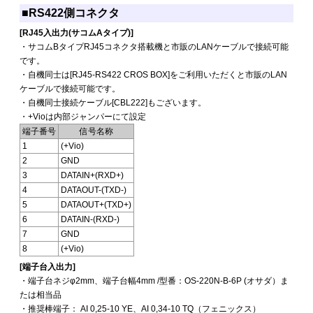
■RS422側コネクタ
[RJ45入出力(サコムAタイプ)]
・サコムBタイプRJ45コネクタ搭載機と市販のLANケーブルで接続可能
です。
・自機同士は[RJ45-RS422 CROS BOX]をご利用いただくと市販のLAN
ケーブルで接続可能です。
・自機同士接続ケーブル[CBL222]もございます。
・+Vioは内部ジャンパーにて設定
端子番号
信号名称
1
(+Vio)
2
GND
3
DATAIN+(RXD+)
4
DATAOUT-(TXD-)
5
DATAOUT+(TXD+)
6
DATAIN-(RXD-)
7
GND
8
(+Vio)
[端子台入出力]
・端子台ネジφ2mm、端子台幅4mm /型番：OS-220N-B-6P (オサダ）ま
たは相当品
・推奨棒端子： AI 0,25-10 YE、AI 0,34-10 TQ（フェニックス）