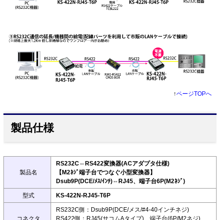
↑
ページTOPへ
製品仕様
RS232C⇔RS422変換器(ACアダプタ仕様)
製品名
【M2ﾈｼﾞ端子台でつなぐ小型変換器】
Dsub9P(DCE/ﾒｽ/ｲﾝﾁ)⇔RJ45、端子台6P(M2ﾈｼﾞ)
型式
KS-422N-RJ45-T6P
RS232C側：Dsub9P(DCE/メス/#4-40インチネジ)
コネクタ
RS422側：RJ45(サコムAタイプ)、端子台(6P/M2ネジ)