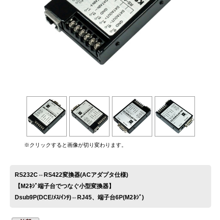
お問い合わせ
※クリックすると画像が切り変わります。
RS232C⇔RS422変換器(ACアダプタ仕様)
【M2ﾈｼﾞ端子台でつなぐ小型変換器】
Dsub9P(DCE/ﾒｽ/ｲﾝﾁ)⇔RJ45、端子台6P(M2ﾈｼﾞ)