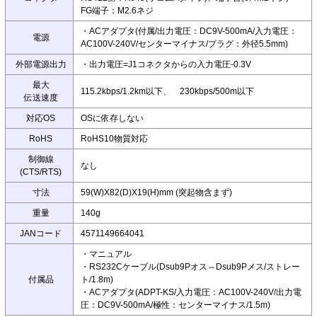
FG端子：M2.6ネジ
・ACアダプタ(付属/出力電圧：DC9V-500mA/入力電圧：
電源
AC100V-240V/センターマイナス/プラグ：外径5.5mm)
外部電源出力
・出力電圧=J1コネクタからの入力電圧-0.3V
最大
115.2kbps/1.2km以下、 230kbps/500m以下
伝送速度
対応OS
OSに依存しない
RoHS
RoHS10物質対応
制御線
なし
(CTS/RTS)
寸法
59(W)X82(D)X19(H)mm (突起物含まず)
重量
140g
JANコード
4571149664041
・マニュアル
・RS232Cケーブル(Dsub9Pオス⇔Dsub9Pメス/ストレー
付属品
ト/1.8m)
・ACアダプタ(ADPT-KS/入力電圧：AC100V-240V/出力電
圧：DC9V-500mA/極性：センターマイナス/1.5m)