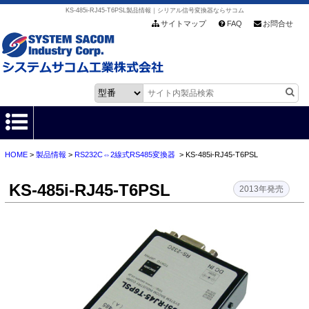
KS-485i-RJ45-T6PSL製品情報｜シリアル信号変換器ならサコム
サイトマップ
FAQ
お問合せ
HOME
>
製品情報
>
RS232C⇔2線式RS485変換器
> KS-485i-RJ45-T6PSL
HOME
KS-485i-RJ45-T6PSL
製品情報
2013年発売
各種ダウンロード
お客様サポート
会社情報