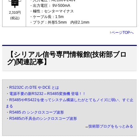
・入力電圧：AC100V-240V
・出力電圧： 9V-500mA
・極性：センターマイナス
2,310円
・ケーブル長：1.5m
(税込)
・プラグ：外形5.5mm 内径2.1mm
↑
ページTOPへ
【シリアル信号専門情報館(技術部ブロ
グ)関連記事】
・
RS232C の DTE や DCE とは
・
電源不要の新RS232⇔RS485変換機 登場！！
・
RS485やRS422を使ってシステム構築したがとてもノイズに弱い、すぐ止
まる
・
RS485 の シンクロスコープ波形
・
RS485の不具合のシンクロスコープ波形
→
技術部ブログをもっとみる