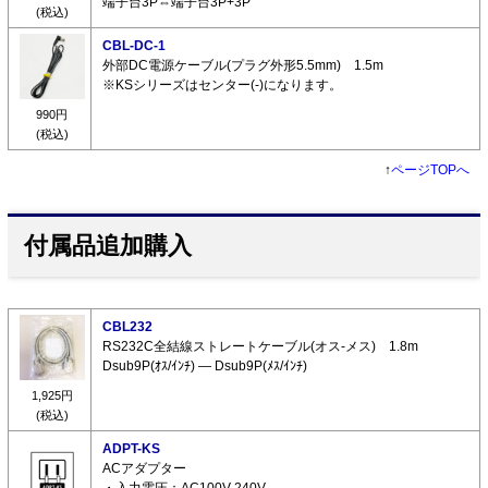
端子台3P⇔端子台3P+3P
(税込)
CBL-DC-1
外部DC電源ケーブル(プラグ外形5.5mm) 1.5m
※KSシリーズはセンター(-)になります。
990円
(税込)
↑
ページTOPへ
付属品追加購入
CBL232
RS232C全結線ストレートケーブル(オス-メス) 1.8m
Dsub9P(ｵｽ/ｲﾝﾁ) ― Dsub9P(ﾒｽ/ｲﾝﾁ)
1,925円
(税込)
ADPT-KS
ACアダプター