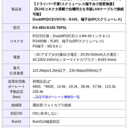
【ドライバー不要!スクリューレス端子台小型変換器】
製品名
【RJ45コネクタ搭載で自機同士を市販LANケーブルで接続
可能】
Dsub9P(DCE/ﾒｽ/ｲﾝﾁ)⇔RJ45、端子台6P(スクリューレス)
型式
KS-485i-RJ45-T6PSL
RS232C側：Dsub9P(DCE/メス/#4-40インチネジ)
コネクタ
RS485側：RJ45、端子台(6P/スクリューレス)
FG端子：M2.6ネジ
・ACアダプタ(付属/出力電圧：DC9V-500mA/入力電圧：
電源
AC100V-240V/センターマイナス/プラグ：外径5.5mm)
最大
115.2kbps/1.2km以下、230.4kbps/500m以下
伝送速度
送受信切換
初期設定は*
ボーレート
4800、*9600、14.4k、19.2k、38.4k、57.6k、115.2k、
手動設定
230.4k
(bps)
→
設定可能ボーレート機種別一覧
絶縁部
通信部:フォトカプラ絶縁
対応OS
OSに依存しない
RoHS
RoHS10物質対応