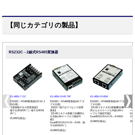
【同じカテゴリの製品】
RS232C⇔2線式RS485変換器
KS-485N-T-DC
KS-485N-RJ45-T6P
KS-485N-RJ45W
KS-
RS232C⇔RS485変換器(DC10~2
RS232C⇔RS485変換器(ACアダ
RS232C⇔RS485変換器(ACアダ
RS
5V仕様)
プタ仕様)
プタ仕様)
プタ
【両側端子台小型変換器】
【M2ﾈｼﾞ端子台でつなぐ小型変
【RJ45コネクタ2口搭載機!自機
【発
端子台3P(M3ﾈｼﾞ)⇔端子台6P(M
換器】
同士もカスケードも市販LANケ
ーモ
3ﾈｼﾞ)
【RJ45コネクタ搭載で自機同士
ーブルで接続可能】
Dsu
を市販LANケーブルで接続可
Dsub9P(DCE/ﾒｽ/ｲﾝﾁ)⇔RJ45X2
ｽ/ﾐﾘ
25,300円(税込)
能】
22,990円(税込)
22,
Dsub9P(DCE/ﾒｽ/ｲﾝﾁ)⇔RJ45、端
子台6P(M2ﾈｼﾞ)
22,990円(税込)