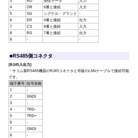
3
RD
受信データ
入力
4
DR
6番と接続
入力
5
SG
シグナル・グランド
-
6
ER
4番と接続
出力
7
CS
8番と接続
入力
8
RS
7番と接続
出力
9
-
-
■RS485側コネクタ
[RJ45入出力]
・サコム製RS485機器のRJ45コネクタと市販のLANケーブルで接続可能
です。
端子番号
信号名称
1
-
2
GNDI
3
-
4
TRD-
5
TRD+
6
-
7
GNDI
8
-