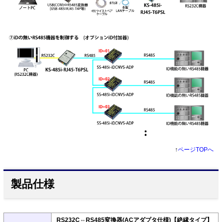
↑
ページTOPへ
製品仕様
RS232C⇔RS485変換器(ACアダプタ仕様)【絶縁タイプ】