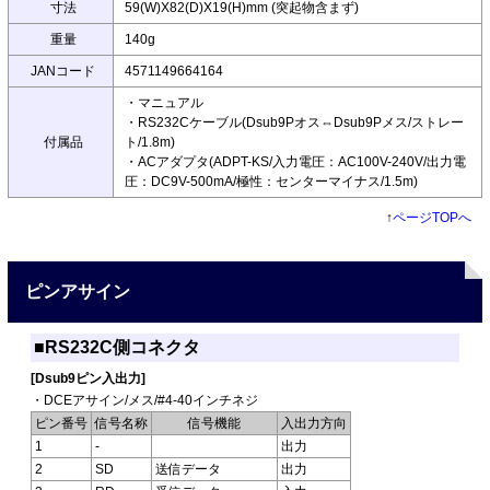
寸法
59(W)X82(D)X19(H)mm (突起物含まず)
重量
140g
JANコード
4571149664164
・マニュアル
・RS232Cケーブル(Dsub9Pオス⇔Dsub9Pメス/ストレー
付属品
ト/1.8m)
・ACアダプタ(ADPT-KS/入力電圧：AC100V-240V/出力電
圧：DC9V-500mA/極性：センターマイナス/1.5m)
↑
ページTOPへ
ピンアサイン
■RS232C側コネクタ
[Dsub9ピン入出力]
・DCEアサイン/メス/#4-40インチネジ
ピン番号
信号名称
信号機能
入出力方向
1
-
出力
2
SD
送信データ
出力