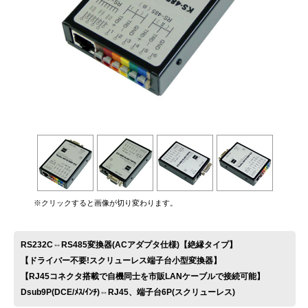
お問い合わせ
※クリックすると画像が切り変わります。
RS232C⇔RS485変換器(ACアダプタ仕様)【絶縁タイプ】
【ドライバー不要!スクリューレス端子台小型変換器】
【RJ45コネクタ搭載で自機同士を市販LANケーブルで接続可能】
Dsub9P(DCE/ﾒｽ/ｲﾝﾁ)⇔RJ45、端子台6P(スクリューレス)