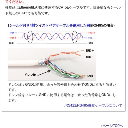
てください。
推奨品はEthernet(LAN)に使用するCAT5Eケーブルです。短距離ならシール
ド無しのCAT5でも可能です。
[
シールド付き4対ツイストペアケーブルを使用した例
](RS485の場合)
ドレン線：GNDに使用。余った信号線も合わせてGNDにすると尚良い
です。
ドレン線をフレームGNDに使用する場合は、余った信号線をGNDにし
ます。
→
RS422/RS485推奨ケーブルについて
↑
ページTOPへ