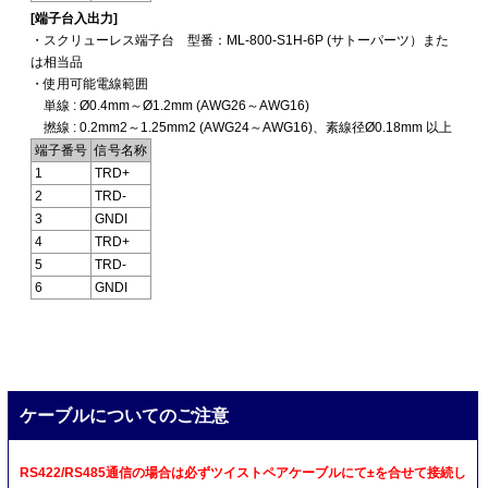
[端子台入出力]
・スクリューレス端子台 型番：ML-800-S1H-6P (サトーパーツ）また
は相当品
・使用可能電線範囲
単線 : Ø0.4mm～Ø1.2mm (AWG26～AWG16)
撚線 : 0.2mm2～1.25mm2 (AWG24～AWG16)、素線径Ø0.18mm 以上
端子番号
信号名称
1
TRD+
2
TRD-
3
GNDI
4
TRD+
5
TRD-
6
GNDI
ケーブルについてのご注意
RS422/RS485通信の場合は必ずツイストペアケーブルにて±を合せて接続し