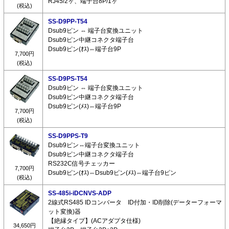
RJ45/2ヶ、端子台8P/1ヶ
(税込)
SS-D9PP-T54
Dsub9ピン ⇔ 端子台変換ユニット
Dsub9ピン中継コネクタ端子台
Dsub9ピン(ｵｽ)⇔端子台9P
7,700円
(税込)
SS-D9PS-T54
Dsub9ピン ⇔ 端子台変換ユニット
Dsub9ピン中継コネクタ端子台
Dsub9ピン(ﾒｽ)⇔端子台9P
7,700円
(税込)
SS-D9PPS-T9
Dsub9ピン⇔端子台変換ユニット
Dsub9ピン中継コネクタ端子台
RS232C信号チェッカー
7,700円
Dsub9ピン(ｵｽ)⇔Dsub9ピン(ﾒｽ)⇔端子台9ピン
(税込)
SS-485i-iDCNVS-ADP
2線式RS485 IDコンバータ ID付加・ID削除(データーフォーマ
ット変換)器
【絶縁タイプ】(ACアダプタ仕様)
34,650円