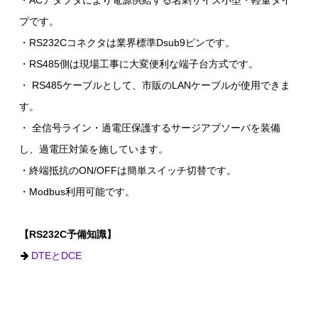
・ACアダプタにより電源供給する名刺サイズ小型・軽量タイ
プです。
・RS232Cコネクタは業界標準Dsub9ピンです。
・RS485側は現場工事に大変便利な端子台方式です。
・ RS485ケーブルとして、市販のLANケーブルが使用できま
す。
・ 全信号ライン・過電圧保護するサージアブソーバを装備
し、過電圧対策を施しています。
・終端抵抗のON/OFFは簡単スイッチ切替です。
・Modbus利用可能です。
【RS232C予備知識】
DTEとDCE