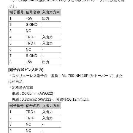
・サコム製RS485機器のRJ45コネクタと市販のLANケーブルで接続可能
です。
端子番号
信号名称
入出力方向
1
+5V
出力
2
S-GND
3
NC
4
TRD-
入出力
5
TRD+
入出力
6
NC
-
7
S-GND
-
8
+5V
出力
[端子台10ピン入出力]
・スクリューレス端子台 型番：ML-700-NH-10P (サトーパーツ）また
は相当品
・定格適合電線
単線 : Ø0.65mm (AWG22)
撚線 : 0.32mm2 (AWG22)、素線径Ø0.12mm以上
端子番号
信号名称
入出力方向
1
TRD+
入出力
2
TRD-
入出力
3
NC
-
4
NC
-