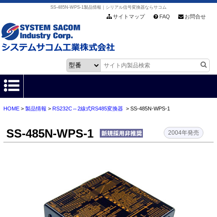
SS-485N-WPS-1製品情報｜シリアル信号変換器ならサコム
サイトマップ
FAQ
お問合せ
HOME
>
製品情報
>
RS232C⇔2線式RS485変換器
> SS-485N-WPS-1
HOME
SS-485N-WPS-1
製品情報
2004年発売
各種ダウンロード
お客様サポート
会社情報