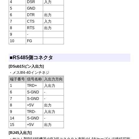
4
DSR
入力
5
GND
6
DTR
出力
7
CTS
入力
8
RTS
出力
9
-
10
FG
■RS485側コネクタ
[DSub15ピン入出力]
・メス/#4-40インチネジ
端子番号
信号名称
入出力方向
1
TRD+
入出力
6
S-GND
-
7
S-GND
-
8
+5V
出力
9
TRD-
入出力
14
S-GND
-
15
+5V
出力
[RJ45入出力]