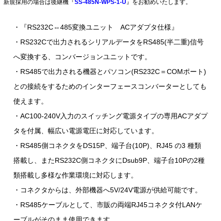
新規採用の場合は後継機『
SS-485N-WPS-1-U
』をお勧めいたします。
・『RS232C⇔485変換ユニット ACアダプタ仕様』
・RS232Cで出力されるシリアルデータをRS485(半二重)信号
へ変換する、コンバージョンユニットです。
・RS485で出力される機器とパソコン(RS232C＝COMポート)
との接続をするためのインターフェースコンバーターとしても
使えます。
・AC100-240V入力のスイッチング電源タイプの専用ACアダプ
タを付属、幅広い電源電圧に対応しています。
・RS485側コネクタをDS15P、端子台(10P)、RJ45 の3 種類
搭載し、またRS232C側コネクタにDsub9P、端子台10Pの2種
類搭載し多様な作業環境に対応します。
・コネクタからは、外部機器へ5V/24V電源が供給可能です。
・RS485ケーブルとして、市販の両端RJ45コネクタ付LANケ
ーブルがそのまま使用できます。