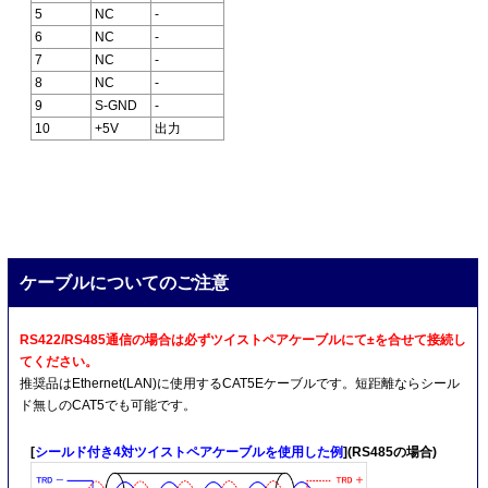
5
NC
-
6
NC
-
7
NC
-
8
NC
-
9
S-GND
-
10
+5V
出力
ケーブルについてのご注意
RS422/RS485通信の場合は必ずツイストペアケーブルにて±を合せて接続し
てください。
推奨品はEthernet(LAN)に使用するCAT5Eケーブルです。短距離ならシール
ド無しのCAT5でも可能です。
[
シールド付き4対ツイストペアケーブルを使用した例
](RS485の場合)