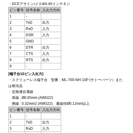
・DCEアサイン/メス/#4-40インチネジ
ピン番号
信号名称
入出力方向
1
-
2
TxD
出力
3
RxD
入力
4
DSR
入力
5
GND
6
DTR
出力
7
CTS
入力
8
RTS
出力
9
-
[端子台10ピン入出力]
・スクリューレス端子台 型番：ML-700-NH-10P (サトーパーツ）また
は相当品
・定格適合電線
単線 : Ø0.65mm (AWG22)
撚線 : 0.32mm2 (AWG22)、素線径Ø0.12mm以上
ピン番号
信号名称
入出力方向
1
-
2
TxD
出力
3
RxD
入力