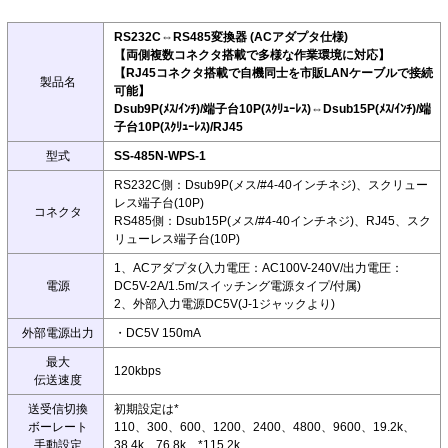
RS232C⇔RS485変換器 (ACアダプタ仕様)
【両側複数コネクタ搭載で多様な作業環境に対応】
【RJ45コネクタ搭載で自機同士を市販LANケーブルで接続
製品名
可能】
Dsub9P(ﾒｽ/ｲﾝﾁ)/端子台10P(ｽｸﾘｭｰﾚｽ)⇔Dsub15P(ﾒｽ/ｲﾝﾁ)/端
子台10P(ｽｸﾘｭｰﾚｽ)/RJ45
型式
SS-485N-WPS-1
RS232C側：Dsub9P(メス/#4-40インチネジ)、スクリュー
レス端子台(10P)
コネクタ
RS485側：Dsub15P(メス/#4-40インチネジ)、RJ45、スク
リューレス端子台(10P)
1、ACアダプタ(入力電圧：AC100V-240V/出力電圧：
電源
DC5V-2A/1.5m/スイッチング電源タイプ/付属)
2、外部入力電源DC5V(J-1ジャックより)
外部電源出力
・DC5V 150mA
最大
120kbps
伝送速度
送受信切換
初期設定は*
ボーレート
110、300、600、1200、2400、4800、9600、19.2k、
手動設定
38.4k、76.8k、*115.2k