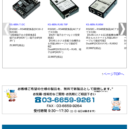
KS-485N-T-DC
KS-485N-RJ45-T6P
KS-485N-RJ45W
KS-
RS232C⇔RS485変換器(DC10~2
RS232C⇔RS485変換器(ACアダ
RS232C⇔RS485変換器(ACアダ
RS
5V仕様)
プタ仕様)
プタ仕様)
プタ
【両側端子台小型変換器】
【M2ﾈｼﾞ端子台でつなぐ小型変
【RJ45コネクタ2口搭載機!自機
【発
端子台3P(M3ﾈｼﾞ)⇔端子台6P(M
換器】
同士もカスケードも市販LANケ
ーモ
3ﾈｼﾞ)
【RJ45コネクタ搭載で自機同士
ーブルで接続可能】
Dsu
を市販LANケーブルで接続可
Dsub9P(DCE/ﾒｽ/ｲﾝﾁ)⇔RJ45X2
ｽ/ﾐﾘ
25,300円(税込)
能】
22,990円(税込)
22,
Dsub9P(DCE/ﾒｽ/ｲﾝﾁ)⇔RJ45、端
子台6P(M2ﾈｼﾞ)
22,990円(税込)
↑
ページTOPへ