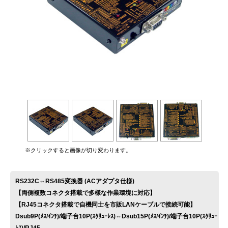
お問い合わせ
※クリックすると画像が切り変わります。
RS232C⇔RS485変換器 (ACアダプタ仕様)
【両側複数コネクタ搭載で多様な作業環境に対応】
【RJ45コネクタ搭載で自機同士を市販LANケーブルで接続可能】
Dsub9P(ﾒｽ/ｲﾝﾁ)/端子台10P(ｽｸﾘｭｰﾚｽ)⇔Dsub15P(ﾒｽ/ｲﾝﾁ)/端子台10P(ｽｸﾘｭｰ