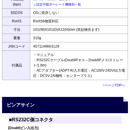
(bps)
→
設定可能ボーレート機種別一覧
対応OS
OSに依存しない
RoHS
RoHS6物質対応
寸法
101(W)X101(D)X22(H)mm (突起物含まず)
重量
310g
JANコード
4571149663129
・マニュアル
・RS232Cケーブル(Dsub9Pオス⇔Dsub9Pメス/ストレー
付属品
ト/1.8m)
・ACアダプター(ADPT-R/入力電圧：AC100V-240V/出力電
圧：DC5V-2A/極性：センタープラス)
↑
ページTOPへ
ピンアサイン
■RS232C側コネクタ
[Dsub9ピン入出力]