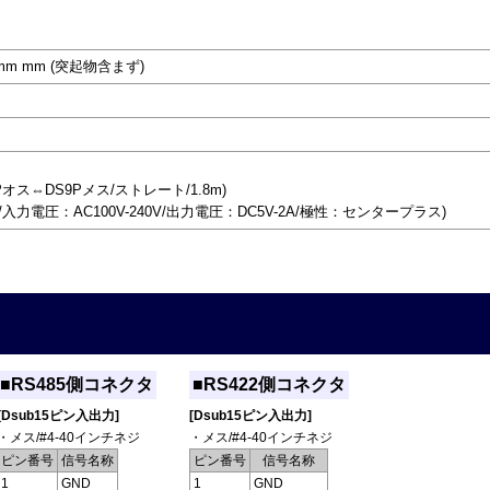
(H)mm mm (突起物含まず)
Pオス⇔DS9Pメス/ストレート/1.8m)
/入力電圧：AC100V-240V/出力電圧：DC5V-2A/極性：センタープラス)
■RS485側コネクタ
■RS422側コネクタ
[Dsub15ピン入出力]
[Dsub15ピン入出力]
・メス/#4-40インチネジ
・メス/#4-40インチネジ
ピン番号
信号名称
ピン番号
信号名称
1
GND
1
GND