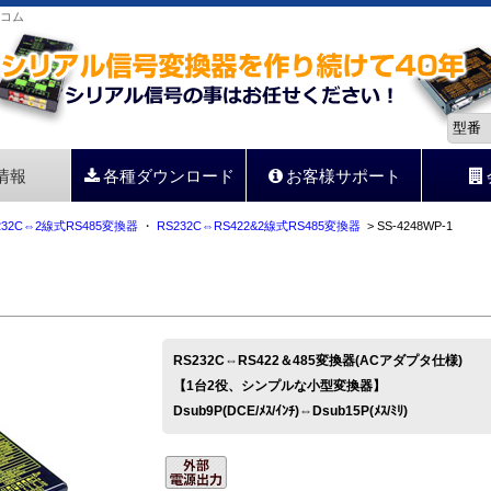
サコム
情報
各種ダウンロード
お客様サポート
232C⇔2線式RS485変換器
・
RS232C⇔RS422&2線式RS485変換器
> SS-4248WP-1
RS232C⇔RS422＆485変換器(ACアダプタ仕様)
【1台2役、シンプルな小型変換器】
Dsub9P(DCE/ﾒｽ/ｲﾝﾁ)⇔Dsub15P(ﾒｽ/ﾐﾘ)