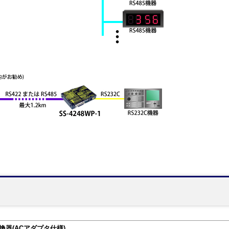
5変換器(ACアダプタ仕様)