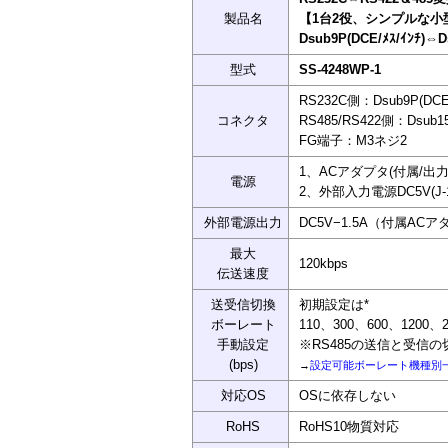
製品名
【1台2役、シンプルな小
Dsub9P(DCE/ﾒｽ/ｲﾝﾁ)⇔Ds
型式
SS-4248WP-1
RS232C側：Dsub9P(DC
コネクタ
RS485/RS422側：Dsub1
FG端子：M3ネジ2
1、ACアダプタ(付属/出力電
電源
2、外部入力電源DC5V(J
外部電源出力
DC5V−1.5A（付属AC
最大
120kbps
伝送速度
送受信切換
初期設定は*
ボーレート
110、300、600、1200、24
手動設定
※RS485の送信と受信
(bps)
→
設定可能ボーレート機種別
対応OS
OSに依存しない
RoHS
RoHS10物質対応