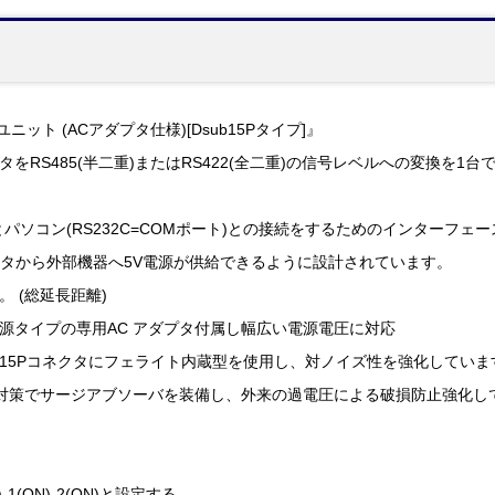
ユニット (ACアダプタ仕様)[Dsub15Pタイプ]』
タをRS485(半二重)またはRS422(全二重)の信号レベルへの変換を1
器とパソコン(RS232C=COMポート)との接続をするためのインターフ
コネクタから外部機器へ5V電源が供給できるように設計されています。
。 (総延長距離)
グ電源タイプの専用AC アダプタ付属し幅広い電源電圧に対応
側DS15Pコネクタにフェライト内蔵型を使用し、対ノイズ性を強化していま
高電圧対策でサージアブソーバを装備し、外来の過電圧による破損防止強化し
1(ON)-2(ON)と設定する。