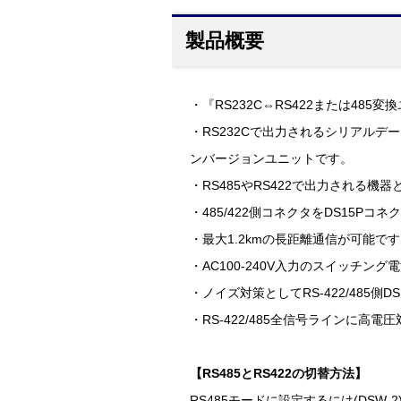
製品概要
・『RS232C⇔RS422または485変換
・RS232Cで出力されるシリアルデー
ンバージョンユニットです。
・RS485やRS422で出力される機
・485/422側コネクタをDS15P
・最大1.2kmの長距離通信が可能です
・AC100-240V入力のスイッチン
・ノイズ対策としてRS-422/485
・RS-422/485全信号ラインに
【RS485とRS422の切替方法】
RS485モードに設定するには(DSW-2)-