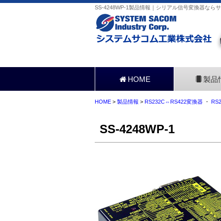
SS-4248WP-1製品情報｜シリアル信号変換器なら
HOME
製品
HOME
>
製品情報
>
RS232C⇔RS422変換器
・
RS
SS-4248WP-1