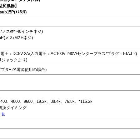
型変換器】
ub15P(ﾒｽ/ﾐﾘ)
E/メス/#4-40インチネジ)
5P(メス/M2.6ネジ)
圧：DC5V-2A/入力電圧：AC100V-240V/センタープラス/プラグ：EIAJ-2)
-1ジャックより)
アダプタ−2A電源使用の場合）
00、4800、9600、19.2k、38.4k、76.8k、*115.2k
の切換タイミング
一覧