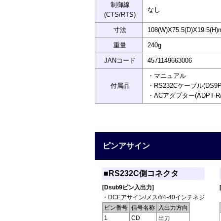
制御線
なし
(CTS/RTS)
寸法
108(W)X75.5(D)X19.5
重量
240g
JANコード
4571149663006
・マニュアル
付属品
・RS232Cケーブル(DS9
・ACアダプター(ADPT-R
ピンアサイン
■RS232C側コネクタ
[Dsub9ピン入出力]
・DCEアサイン/メス/#4-40インチネジ
ピン番号
信号名称
入出力方向
1
CD
出力