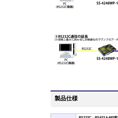
製品仕様
RS232C⇔RS422＆48