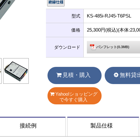
KS-485i-RJ45-T6PSL
型式
25,300円(税込)(本体:23
価格
ダウンロード
パンフレット(0.3MB)
見積・購入
無料貸
Yahoo!ショッピング
で今すぐ購入
接続例
製品仕様