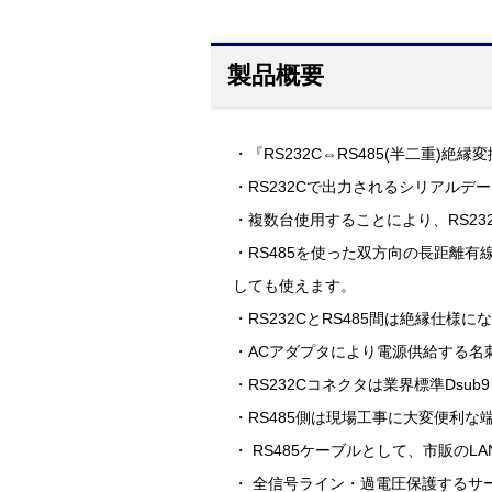
製品概要
・『RS232C⇔RS485(半二重)絶縁
・RS232Cで出力されるシリアルデ
・複数台使用することにより、RS2
・RS485を使った双方向の長距離
しても使えます。
・RS232CとRS485間は絶縁
・ACアダプタにより電源供給する名
・RS232Cコネクタは業界標準Dsub
・RS485側は現場工事に大変便利な
・ RS485ケーブルとして、市販の
・ 全信号ライン・過電圧保護するサ