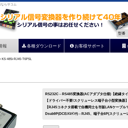
換器ならサコム
情報
各種ダウンロード
お客様サポート
 KS-485i-RJ45-T6PSL
RS232C⇔RS485変換器(ACアダプタ仕様)【絶縁タ
【ドライバー不要!スクリューレス端子台小型変換器
【RJ45コネクタ搭載で自機同士を市販LANケーブル
Dsub9P(DCE/ﾒｽ/ｲﾝﾁ)⇔RJ45、端子台6P(スクリュー