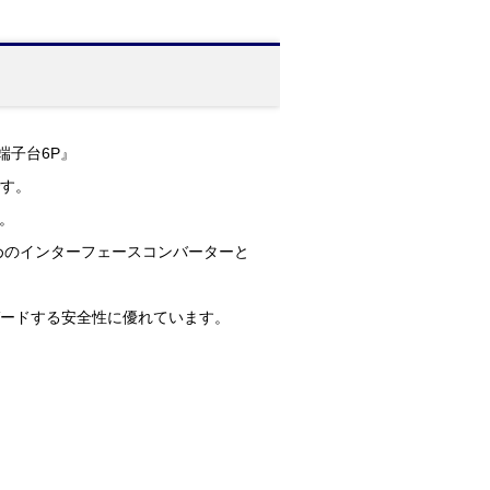
ス端子台6P』
です。
。
ためのインターフェースコンバーターと
ガードする安全性に優れています。