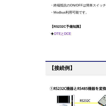
・終端抵抗のON/OFFは簡単スイッ
・Modbus利用可能です。
【RS232C予備知識】
DTEとDCE
【接続例】