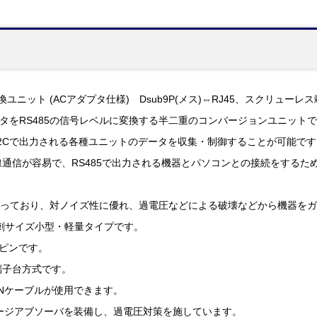
変換ユニット (ACアダプタ仕様) Dsub9P(メス)⇔RJ45、スクリューレ
ータをRS485の信号レベルに変換する半二重のコンバージョンユニット
32Cで出力される各種ユニットのデータを収集・制御することが可能です
有線通信が容易で、RS485で出力される機器とパソコンとの接続をする
仕様になっており、対ノイズ性に優れ、過電圧などによる破壊などから機器を
刺サイズ小型・軽量タイプです。
9ピンです。
端子台方式です。
LANケーブルが使用できます。
ージアブソーバを装備し、過電圧対策を施しています。