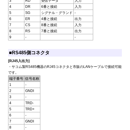
3
RD
受信データ
入力
4
DR
6番と接続
入力
5
SG
シグナル・グランド
-
6
ER
4番と接続
出力
7
CS
8番と接続
入力
8
RS
7番と接続
出力
9
-
-
■RS485側コネクタ
[RJ45入出力]
・サコム製RS485機器のRJ45コネクタと市販のLANケーブルで接続可能
です。
端子番号
信号名称
1
-
2
GNDI
3
-
4
TRD-
5
TRD+
6
-
7
GNDI
8
-