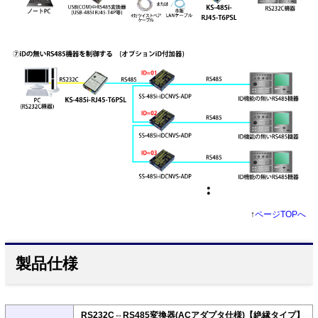
↑
ページTOPへ
製品仕様
RS232C⇔RS485変換器(ACアダプタ仕様)【絶縁タイプ】