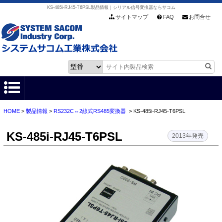
KS-485i-RJ45-T6PSL製品情報｜シリアル信号変換器ならサコム
サイトマップ
FAQ
お問合せ
HOME
>
製品情報
>
RS232C⇔2線式RS485変換器
> KS-485i-RJ45-T6PSL
HOME
KS-485i-RJ45-T6PSL
製品情報
2013年発売
各種ダウンロード
お客様サポート
会社情報