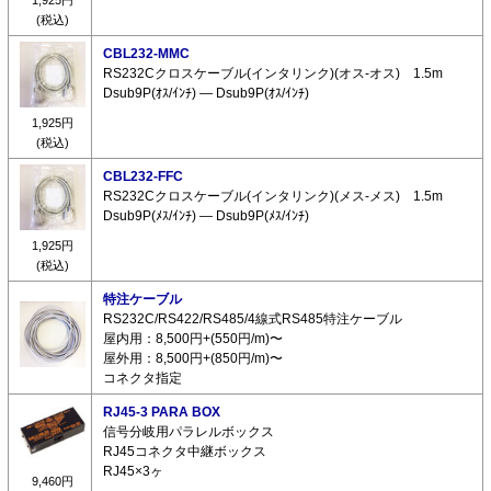
(税込)
CBL232-MMC
RS232Cクロスケーブル(インタリンク)(オス-オス) 1.5m
Dsub9P(ｵｽ/ｲﾝﾁ) ― Dsub9P(ｵｽ/ｲﾝﾁ)
1,925円
(税込)
CBL232-FFC
RS232Cクロスケーブル(インタリンク)(メス-メス) 1.5m
Dsub9P(ﾒｽ/ｲﾝﾁ) ― Dsub9P(ﾒｽ/ｲﾝﾁ)
1,925円
(税込)
特注ケーブル
RS232C/RS422/RS485/4線式RS485特注ケーブル
屋内用：8,500円+(550円/m)〜
屋外用：8,500円+(850円/m)〜
コネクタ指定
RJ45-3 PARA BOX
信号分岐用パラレルボックス
RJ45コネクタ中継ボックス
RJ45×3ヶ
9,460円