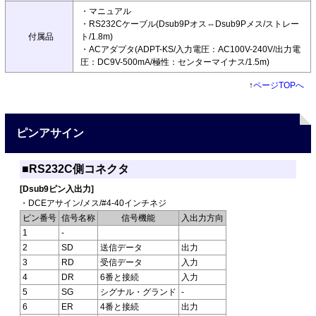
・マニュアル
・RS232Cケーブル(Dsub9Pオス⇔Dsub9Pメス/ストレー
付属品
ト/1.8m)
・ACアダプタ(ADPT-KS/入力電圧：AC100V-240V/出力電
圧：DC9V-500mA/極性：センターマイナス/1.5m)
↑
ページTOPへ
ピンアサイン
■RS232C側コネクタ
[Dsub9ピン入出力]
・DCEアサイン/メス/#4-40インチネジ
ピン番号
信号名称
信号機能
入出力方向
1
-
2
SD
送信データ
出力
3
RD
受信データ
入力
4
DR
6番と接続
入力
5
SG
シグナル・グランド
-
6
ER
4番と接続
出力