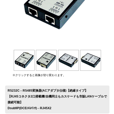
お問い合わせ
※クリックすると画像が切り変わります。
RS232C⇔RS485変換器(ACアダプタ仕様)【絶縁タイプ】
【RJ45コネクタ2口搭載機!自機同士もカスケードも市販LANケーブルで
接続可能】
Dsub9P(DCE/ﾒｽ/ｲﾝﾁ)⇔RJ45X2