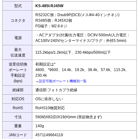
型式
KS-485I-RJ45W
RS232C側：Dsub9P(DCE/メス/#4-40インチネジ)
コネクタ
RS485側：RJ45X2個
FG端子：M2.6ネジ
・ACアダプタ(付属/出力電圧：DC9V-500mA/入力電圧：
電源
AC100V-240V/センターマイナス/プラグ：外径5.5mm)
最大
115.2kbps/1.2km以下、230.4kbps/500m以下
伝送速度
送受信切換
初期設定は*
ボーレート
4800、*9600、14.4k、19.2k、38.4k、57.6k、115.2k、
手動設定
230.4k
(bps)
→
設定可能ボーレート機種別一覧
絶縁部
通信部:フォトカプラ絶縁
対応OS
OSに依存しない
RoHS
RoHS10物質対応
寸法
59(W)X82(D)X19(H)mm (突起物含まず)
重量
140g
JANコード
4571149664119