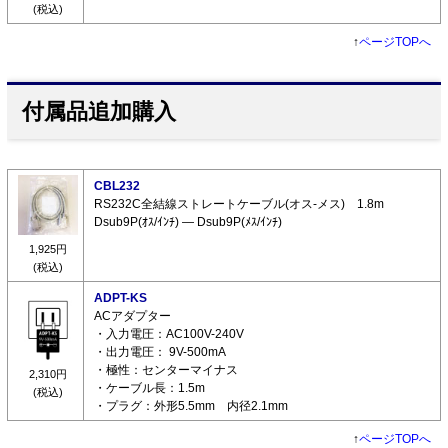
(税込)
↑
ページTOPへ
付属品追加購入
CBL232
RS232C全結線ストレートケーブル(オス-メス) 1.8m
Dsub9P(ｵｽ/ｲﾝﾁ) ― Dsub9P(ﾒｽ/ｲﾝﾁ)
1,925円
(税込)
ADPT-KS
ACアダプター
・入力電圧：AC100V-240V
・出力電圧： 9V-500mA
・極性：センターマイナス
2,310円
・ケーブル長：1.5m
(税込)
・プラグ：外形5.5mm 内径2.1mm
↑
ページTOPへ