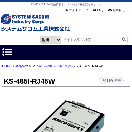
KS-485I-RJ45W製品情報｜シリアル信号変換器ならサコム
サイトマップ
FAQ
お問合せ
HOME
>
製品情報
>
RS232C⇔2線式RS485変換器
> KS-485I-RJ45W
HOME
KS-485I-RJ45W
製品情報
2011年発売
各種ダウンロード
お客様サポート
会社情報