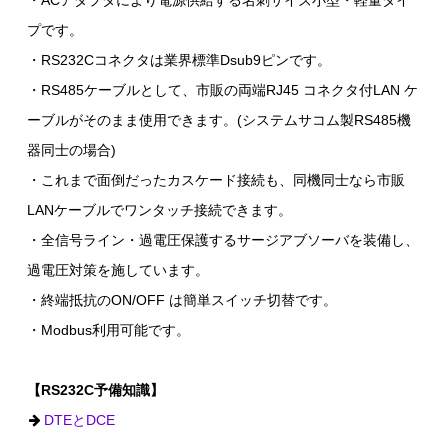
・ACアダプタにより電源供給する名刺サイズ小型・軽量タイ
プです。
・RS232Cコネクタは業界標準Dsub9ピンです。
・RS485ケーブルとして、市販の両端RJ45 コネクタ付LAN ケ
ーブルがそのまま使用できます。(システムサコム製RS485機
器同士の場合)
・これまで面倒だったカスケード接続も、同機同士なら市販
LANケーブルでワンタッチ接続できます。
・全信号ライン・過電圧保護するサージアブソーバを装備し、
過電圧対策を施しています。
・終端抵抗のON/OFF は簡単スイッチ切替です。
・Modbus利用可能です。
【RS232C予備知識】
DTEとDCE