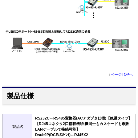
↑
ページTOPへ
製品仕様
RS232C⇔RS485変換器(ACアダプタ仕様)【絶縁タイプ】
【RJ45コネクタ2口搭載機!自機同士もカスケードも市販
製品名
LANケーブルで接続可能】
Dsub9P(DCE/ﾒｽ/ｲﾝﾁ)⇔RJ45X2