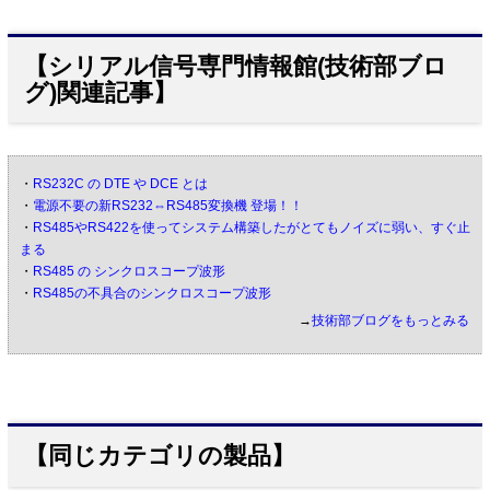
【シリアル信号専門情報館(技術部ブロ
グ)関連記事】
・
RS232C の DTE や DCE とは
・
電源不要の新RS232⇔RS485変換機 登場！！
・
RS485やRS422を使ってシステム構築したがとてもノイズに弱い、すぐ止
まる
・
RS485 の シンクロスコープ波形
・
RS485の不具合のシンクロスコープ波形
→
技術部ブログをもっとみる
【同じカテゴリの製品】