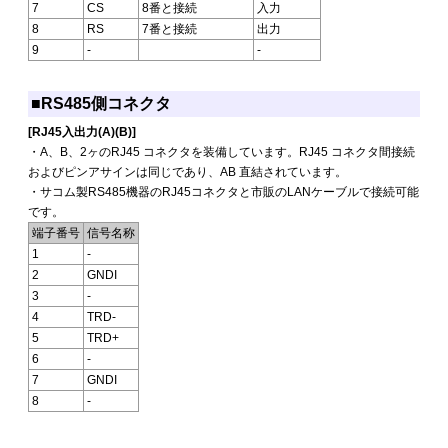
7
CS
8番と接続
入力
8
RS
7番と接続
出力
9
-
-
■RS485側コネクタ
[RJ45入出力(A)(B)]
・A、B、2ヶのRJ45 コネクタを装備しています。RJ45 コネクタ間接続
およびピンアサインは同じであり、AB 直結されています。
・サコム製RS485機器のRJ45コネクタと市販のLANケーブルで接続可能
です。
端子番号
信号名称
1
-
2
GNDI
3
-
4
TRD-
5
TRD+
6
-
7
GNDI
8
-