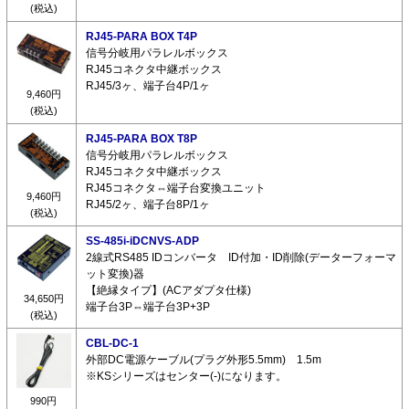
(税込)
RJ45-PARA BOX T4P
信号分岐用パラレルボックス
RJ45コネクタ中継ボックス
RJ45/3ヶ、端子台4P/1ヶ
9,460円
(税込)
RJ45-PARA BOX T8P
信号分岐用パラレルボックス
RJ45コネクタ中継ボックス
RJ45コネクタ⇔端子台変換ユニット
9,460円
RJ45/2ヶ、端子台8P/1ヶ
(税込)
SS-485i-iDCNVS-ADP
2線式RS485 IDコンバータ ID付加・ID削除(データーフォーマ
ット変換)器
【絶縁タイプ】(ACアダプタ仕様)
34,650円
端子台3P⇔端子台3P+3P
(税込)
CBL-DC-1
外部DC電源ケーブル(プラグ外形5.5mm) 1.5m
※KSシリーズはセンター(-)になります。
990円