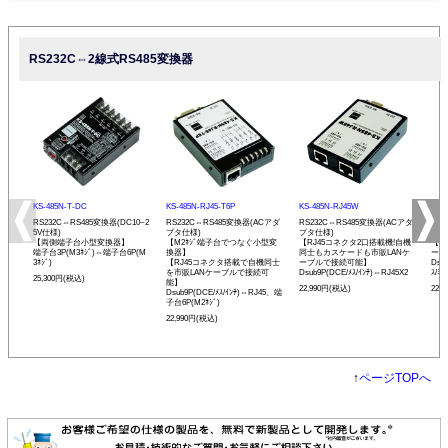
RS232C⇔2線式RS485変換器
KS-485N-T-DC
KS-485N-RJ45-T6P
KS-485N-RJ45W
KS-
RS232C⇔RS485変換器(DC10~2
RS232C⇔RS485変換器(ACアダ
RS232C⇔RS485変換器(ACアダ
RS
5V仕様)
プタ仕様)
プタ仕様)
プタ
【両側端子台小型変換器】
【M2ﾈｼﾞ端子台でつなぐ小型変
【RJ45コネクタ2口搭載機!自機
【発
端子台3P(M3ﾈｼﾞ)⇔端子台6P(M
換器】
同士もカスケードも市販LANケ
ーモ
3ﾈｼﾞ)
【RJ45コネクタ搭載で自機同士
ーブルで接続可能】
Dsu
を市販LANケーブルで接続可
Dsub9P(DCE/ﾒｽ/ｲﾝﾁ)⇔RJ45X2
ｽ/ﾐﾘ
25,300円(税込)
能】
22,990円(税込)
22,
Dsub9P(DCE/ﾒｽ/ｲﾝﾁ)⇔RJ45、端
子台6P(M2ﾈｼﾞ)
22,990円(税込)
↑
ページTOPへ