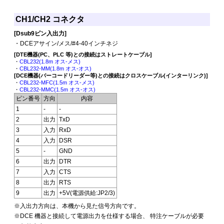
CH1/CH2 コネクタ
[Dsub9ピン入出力]
・DCEアサイン/メス/#4-40インチネジ
[DTE機器(PC、PLC 等)との接続はストレートケーブル]
・
CBL232(1.8m オス-メス)
・
CBL232-MM(1.8m オス-オス)
[DCE機器(バーコードリーダー等)との接続はクロスケーブル(インターリンク)]
・
CBL232-MFC(1.5m オス-メス)
・
CBL232-MMC(1.5m オス-オス)
ピン番号
方向
内容
1
-
-
2
出力
TxD
3
入力
RxD
4
入力
DSR
5
-
GND
6
出力
DTR
7
入力
CTS
8
出力
RTS
9
出力
+5V(電源供給:JP2/3)
※入出力方向は、本機から見た信号方向です。
※DCE 機器と接続して電源出力を仕様する場合、 特注ケーブルが必要