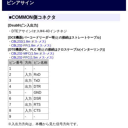
ピンアサイン
■COMMON側コネクタ
[Dsub9ピン入出力]
・DTEアサイン/オス/#4-40インチネジ
[DCE機器(バーコードリーダー等)との接続はストレートケーブル]
・
CBL232(1.8m オス-メス)
・
CBL232-FF(1.8m メス-メス)
[DTE機器(PC、PLC 等)との接続はクロスケーブル(インターリンク)]
・
CBL232-MFC(1.5m オス-メス)
・
CBL232-FFC(1.5m メス-メス)
ピン番号
方向
ピン名称
1
-
-
2
入力
RxD
3
出力
TxD
4
出力
DTR
5
-
GND
6
入力
DSR
7
出力
RTS
8
入力
CTS
9
-
-
※入出力方向は、本機から見た信号方向です。