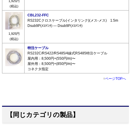
1,925円
(税込)
CBL232-FFC
RS232Cクロスケーブル(インタリンク)(メス-メス) 1.5m
Dsub9P(ﾒｽ/ｲﾝﾁ) ― Dsub9P(ﾒｽ/ｲﾝﾁ)
1,925円
(税込)
特注ケーブル
RS232C/RS422/RS485/4線式RS485特注ケーブル
屋内用：8,500円+(550円/m)〜
屋外用：8,500円+(850円/m)〜
コネクタ指定
↑
ページTOPへ
【同じカテゴリの製品】