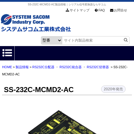
SS-232C-MCMD2-AC製品情報｜シリアル信号変換器ならサコム
サイトマップ
FAQ
お問合せ
HOME
>
製品情報
>
RS232C分配器
・
RS232C統合器
・
RS232C切替器
> SS-232C-
HOME
MCMD2-AC
製品情報
SS-232C-MCMD2-AC
2020年発売
各種ダウンロード
お客様サポート
会社情報