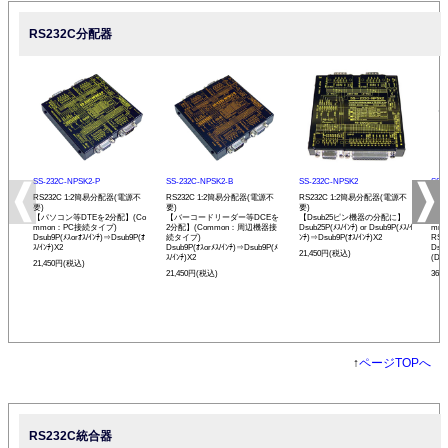
RS232C分配器
SS-232C-NPSK2-P
SS-232C-NPSK2-B
SS-232C-NPSK2
SS-
RS232C 1:2簡易分配器(電源不
RS232C 1:2簡易分配器(電源不
RS232C 1:2簡易分配器(電源不
RS2
要)
要)
要)
アダ
【パソコン等DTEを2分配】(Co
【バーコードリーダー等DCEを
【Dsub25ピン機器の分配に】
【パ
mmon：PC接続タイプ)
2分配】(Common：周辺機器接
Dsub25P(ﾒｽ/ｲﾝﾁ) or Dsub9P(ﾒｽ/ｲ
mm
Dsub9P(ﾒｽorｵｽ/ｲﾝﾁ)⇒Dsub9P(ｵ
続タイプ)
ﾝﾁ)⇒Dsub9P(ｵｽ/ｲﾝﾁ)X2
RS
ｽ/ｲﾝﾁ)X2
Dsub9P(ｵｽorﾒｽ/ｲﾝﾁ)⇒Dsub9P(ﾒ
Dsu
21,450円(税込)
ｽ/ｲﾝﾁ)X2
(DTE
21,450円(税込)
21,450円(税込)
36,
↑
ページTOPへ
RS232C統合器