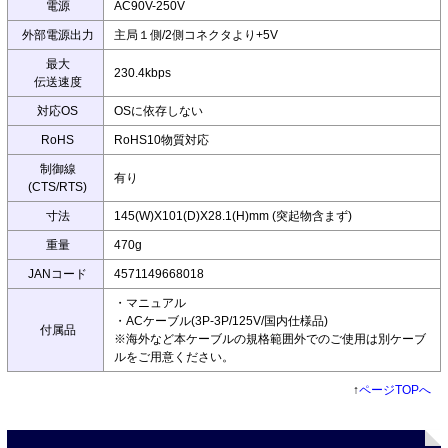
電源
AC90V-250V
外部電源出力
主局１側/2側コネクタより+5V
最大
230.4kbps
伝送速度
対応OS
OSに依存しない
RoHS
RoHS10物質対応
制御線
有り
(CTS/RTS)
寸法
145(W)X101(D)X28.1(H)mm (突起物含まず)
重量
470g
JANコード
4571149668018
・マニュアル
・ACケーブル(3P-3P/125V/国内仕様品)
付属品
※海外など本ケーブルの規格範囲外でのご使用は別ケーブ
ルをご用意ください。
↑
ページTOPへ