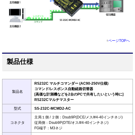
↑
ページTOPへ
製品仕様
RS232C マルチコマンダー (AC90-250V仕様)
コマンド/レスポンス自動経路切替器
製品名
[高価な計測機などを2台のPCで共有したいという時に]
RS232Cマルチマスター
型式
SS-232C-MCMD2-AC
主局１側 / ２側：Dsub9P(DCE/メス/#4-40インチネジ)
コネクタ
従局側：Dsub9P(DTE/オス/#4-40インチネジ)
FG端子：M3ネジ