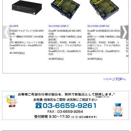
KS-MP5
SS-CHSW-DS9P-2
SS-CHSW-DS9P-DC
SS-
RS232Cマルチプレクサ(AC100V
Dsub9P 2ch切換器(AC100-240V
Dsub9P 2ch切換器(DC10-32V仕
Dsu
仕様)
仕様)
様)
[内
サーバ機能付 RS232C 1:5ch切換
[内部リレー回路で物理的に全結
[内部リレー回路で物理的に全結
線切
器
線切替]
線切替]
[RS
(PC-9801用サンプルソフト付属)
[RS232C、RS422、RS485、そ
[RS232C、RS422、RS485、そ
の他
Dsub25P(ﾒｽ/ﾐﾘ)⇔Dsub25P(ﾒｽ/ﾐ
の他デジタル・アナログ信号の
の他デジタル・アナログ信号の
切換
ﾘ)X5
切換えに]
切換えに]
Dsub
Dsub9P(ﾒｽ/ｲﾝﾁ)⇔Dsub9P(ｵｽ/ｲﾝ
Dsub9P(ﾒｽ/ｲﾝﾁ)⇔Dsub9P(ｵｽ/ｲﾝ
ﾁ)X2
80,740円(税込)
ﾁ)X2
ﾁ)X2
42,
42,900円(税込)
42,900円(税込)
↑
ページTOPへ