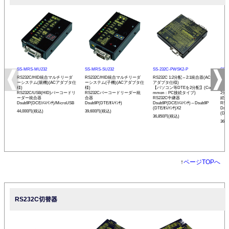
SS-MRS-MU232
SS-MRS-SU232
SS-232C-PWSK2-P
SS-
RS232C/HID統合マルチリーダ
RS232C/HID統合マルチリーダ
RS232C 1:2分配⇔2:1統合器(AC
RS2
ーシステム(親機)(ACアダプタ仕
ーシステム(子機)(ACアダプタ仕
アダプタ仕様)
アダ
様)
様)
【パソコン等DTEを2分配】(Co
【バ
RS232C/USB(HID)バーコードリ
RS232Cバーコードリーダー統
mmon：PC接続タイプ)
2分
ーダー統合器
合器
RS232C中継器
続タ
Dsub9P(DCE/ﾒｽ/ｲﾝﾁ)/MicroUSB
Dsub9P(DTE/ｵｽ/ｲﾝﾁ)
Dsub9P(DCE/ﾒｽ/ｲﾝﾁ)⇔Dsub9P
RS
(DTE/ｵｽ/ｲﾝﾁ)X2
Dsu
44,000円(税込)
39,600円(税込)
(DCE
36,850円(税込)
36,
↑
ページTOPへ
RS232C切替器