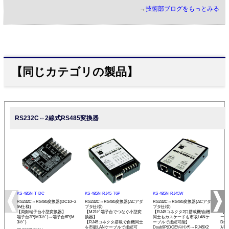
→
技術部ブログをもっとみる
【同じカテゴリの製品】
RS232C⇔2線式RS485変換器
KS-485N-T-DC
KS-485N-RJ45-T6P
KS-485N-RJ45W
KS-
RS232C⇔RS485変換器(DC10~2
RS232C⇔RS485変換器(ACアダ
RS232C⇔RS485変換器(ACアダ
RS
5V仕様)
プタ仕様)
プタ仕様)
プタ
【両側端子台小型変換器】
【M2ﾈｼﾞ端子台でつなぐ小型変
【RJ45コネクタ2口搭載機!自機
【発
端子台3P(M3ﾈｼﾞ)⇔端子台6P(M
換器】
同士もカスケードも市販LANケ
ーモ
3ﾈｼﾞ)
【RJ45コネクタ搭載で自機同士
ーブルで接続可能】
Dsu
を市販LANケーブルで接続可
Dsub9P(DCE/ﾒｽ/ｲﾝﾁ)⇔RJ45X2
ｽ/ﾐﾘ