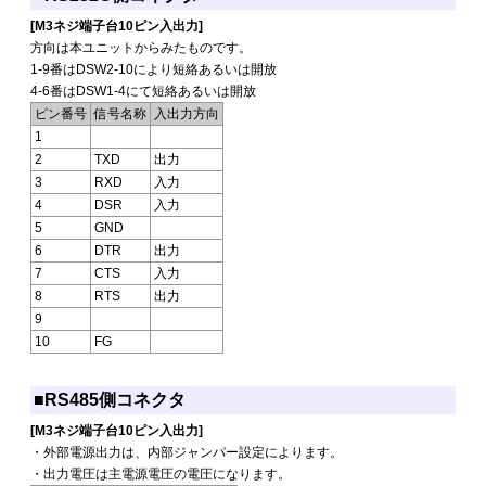
[M3ネジ端子台10ピン入出力]
方向は本ユニットからみたものです。
1-9番はDSW2-10により短絡あるいは開放
4-6番はDSW1-4にて短絡あるいは開放
ピン番号
信号名称
入出力方向
1
2
TXD
出力
3
RXD
入力
4
DSR
入力
5
GND
6
DTR
出力
7
CTS
入力
8
RTS
出力
9
10
FG
■RS485側コネクタ
[M3ネジ端子台10ピン入出力]
・外部電源出力は、内部ジャンパー設定によります。
・出力電圧は主電源電圧の電圧になります。