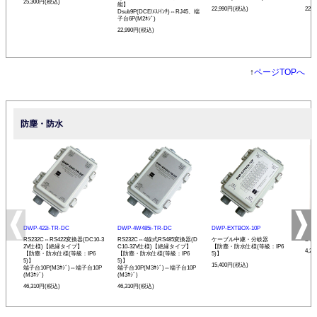
25,300円(税込)
能】
22,990円(税込)
22,
Dsub9P(DCE/ﾒｽ/ｲﾝﾁ)⇔RJ45、端
子台6P(M2ﾈｼﾞ)
22,990円(税込)
↑
ページTOPへ
防塵・防水
DWP-422i-TR-DC
DWP-4W485i-TR-DC
DWP-EXTBOX-10P
SST
RS232C⇔RS422変換器(DC10-3
RS232C⇔4線式RS485変換器(D
ケーブル中継・分岐器
DW
2V仕様)【絶縁タイプ】
C10-32V仕様)【絶縁タイプ】
【防塵・防水仕様(等級：IP6
4,2
【防塵・防水仕様(等級：IP6
【防塵・防水仕様(等級：IP6
5)】
5)】
5)】
15,400円(税込)
端子台10P(M3ﾈｼﾞ)⇔端子台10P
端子台10P(M3ﾈｼﾞ)⇔端子台10P
(M3ﾈｼﾞ)
(M3ﾈｼﾞ)
46,310円(税込)
46,310円(税込)