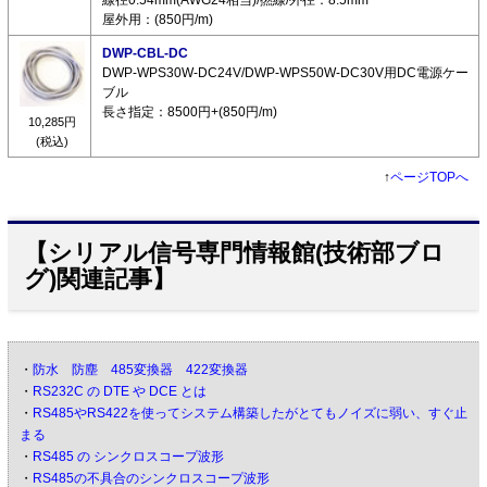
屋外用：(850円/m)
DWP-CBL-DC
DWP-WPS30W-DC24V/DWP-WPS50W-DC30V用DC電源ケー
ブル
長さ指定：8500円+(850円/m)
10,285円
(税込)
↑
ページTOPへ
【シリアル信号専門情報館(技術部ブロ
グ)関連記事】
・
防水 防塵 485変換器 422変換器
・
RS232C の DTE や DCE とは
・
RS485やRS422を使ってシステム構築したがとてもノイズに弱い、すぐ止
まる
・
RS485 の シンクロスコープ波形
・
RS485の不具合のシンクロスコープ波形