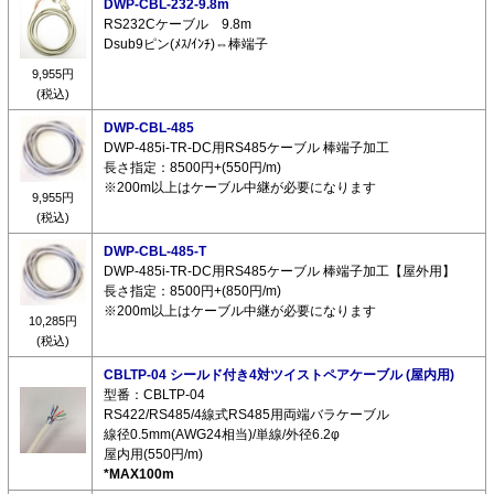
DWP-CBL-232-9.8m
RS232Cケーブル 9.8m
Dsub9ピン(ﾒｽ/ｲﾝﾁ)⇔棒端子
9,955円
(税込)
DWP-CBL-485
DWP-485i-TR-DC用RS485ケーブル 棒端子加工
長さ指定：8500円+(550円/m)
※200m以上はケーブル中継が必要になります
9,955円
(税込)
DWP-CBL-485-T
DWP-485i-TR-DC用RS485ケーブル 棒端子加工【屋外用】
長さ指定：8500円+(850円/m)
※200m以上はケーブル中継が必要になります
10,285円
(税込)
CBLTP-04 シールド付き4対ツイストペアケーブル (屋内用)
型番：CBLTP-04
RS422/RS485/4線式RS485用両端バラケーブル
線径0.5mm(AWG24相当)/単線/外径6.2φ
屋内用(550円/m)
*MAX100m