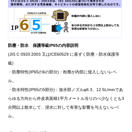
防塵・防水 保護等級IP65の内容説明
(JIS C 0920:2003 又はICE60529 に基ずく防塵・防水保護等
級)
・防塵特性(IP65の6の部分)：粉塵が内部に侵入しないレベ
ル。
・防水特性(IP65の5部分)：放水部ノズルφ6.3、12.5L/minであ
らゆる方向から外皮表面積1平方メートル当りのべ少なくとも3
分間以上散水して、浸水に対して有害な影響を与えないレベ
ル。