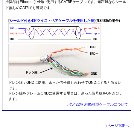
推奨品はEthernet(LAN)に使用するCAT5Eケーブルです。短距離ならシール
ド無しのCAT5でも可能です。
[
シールド付き4対ツイストペアケーブルを使用した例
](RS485の場合)
ドレン線：GNDに使用。余った信号線も合わせてGNDにすると尚良い
です。
ドレン線をフレームGNDに使用する場合は、余った信号線をGNDにし
ます。
→
RS422/RS485推奨ケーブルについて
↑
ページTOPへ