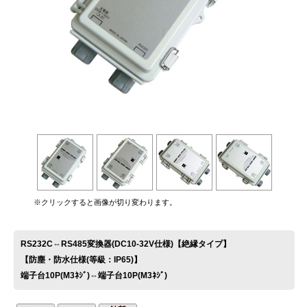
お問い合わせ
※クリックすると画像が切り変わります。
RS232C⇔RS485変換器(DC10-32V仕様)【絶縁タイプ】
【防塵・防水仕様(等級：IP65)】
端子台10P(M3ﾈｼﾞ)⇔端子台10P(M3ﾈｼﾞ)