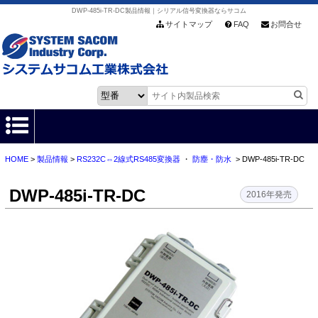
DWP-485i-TR-DC製品情報｜シリアル信号変換器ならサコム
サイトマップ
FAQ
お問合せ
HOME
>
製品情報
>
RS232C⇔2線式RS485変換器
・
防塵・防水
> DWP-485i-TR-DC
HOME
DWP-485i-TR-DC
製品情報
2016年発売
各種ダウンロード
お客様サポート
会社情報