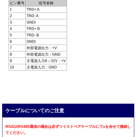
ピン番号
信号名称
1
TRD+ A
2
TRD- A
3
GNDi
4
TRD+ B
5
TRD- B
6
GNDi
7
外部電源出力：+V
8
外部電源出力：GND
9
主電源入力8～32V：+V
10
主電源入力：GND
ケーブルについてのご注意
RS422/RS485通信の場合は必ずツイストペアケーブルにて±を合せて接続し
てください。