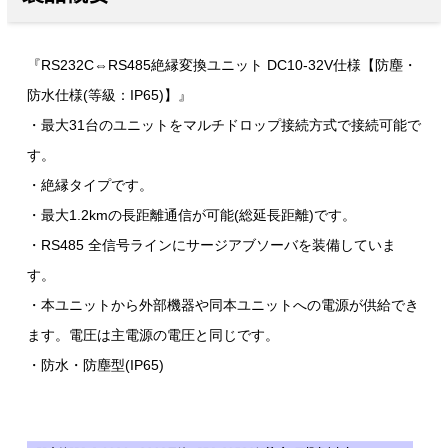
『RS232C⇔RS485絶縁変換ユニット DC10-32V仕様【防塵・
防水仕様(等級：IP65)】』
・最大31台のユニットをマルチドロップ接続方式で接続可能で
す。
・絶縁タイプです。
・最大1.2kmの長距離通信が可能(総延長距離)です。
・RS485 全信号ラインにサージアブソーバを装備していま
す。
・本ユニットから外部機器や同本ユニットへの電源が供給でき
ます。電圧は主電源の電圧と同じです。
・防水・防塵型(IP65)