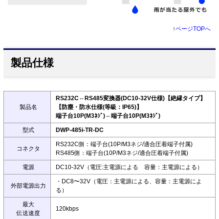
↑
ページTOPへ
製品仕様
RS232C⇔RS485変換器(DC10-32V仕様)【絶縁タイプ】
製品名
【防塵・防水仕様(等級：IP65)】
端子台10P(M3ﾈｼﾞ)⇔端子台10P(M3ﾈｼﾞ)
型式
DWP-485i-TR-DC
RS232C側：端子台(10P/M3ネジ/適合圧着端子付属)
コネクタ
RS485側：端子台(10P/M3ネジ/適合圧着端子付属)
電源
DC10-32V（電圧:主電源による 容量：主電源による）
・DC8〜32V（電圧：主電源による、容量：主電源によ
外部電源出力
る）
最大
120kbps
伝送速度