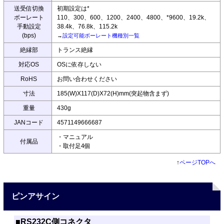
送受信切換
初期設定は*
ボーレート
110、300、600、1200、2400、4800、*9600、19.2k、
手動設定
38.4k、76.8k、115.2k
(bps)
→
設定可能ボーレート機種別一覧
絶縁部
トランス絶縁
対応OS
OSに依存しない
RoHS
お問い合わせください
寸法
185(W)X117(D)X72(H)mm(突起物含まず)
重量
430g
JANコード
4571149666687
・マニュアル
付属品
・取付足4個
↑
ページTOPへ
ピンアサイン
■RS232C側コネクタ