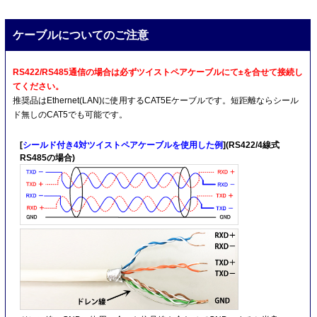
ケーブルについてのご注意
RS422/RS485通信の場合は必ずツイストペアケーブルにて±を合せて接続し
てください。
推奨品はEthernet(LAN)に使用するCAT5Eケーブルです。短距離ならシール
ド無しのCAT5でも可能です。
[
シールド付き4対ツイストペアケーブルを使用した例
](RS422/4線式
RS485の場合)