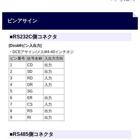
ピンアサイン
■RS232C側コネクタ
[Dsub9ピン入出力]
・DCEアサイン/メス/#4-40インチネジ
ピン番号
信号名称
入出力方向
1
CD
出力
2
SD
出力
3
RD
入力
4
DR
入力
5
SG
6
ER
出力
7
CS
入力
8
RS
出力
9
RI
出力
■RS485側コネクタ