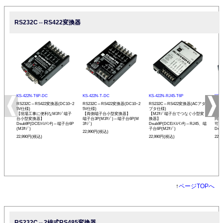
RS232C⇔RS422変換器
KS-422N-T6P-DC
KS-422N-T-DC
KS-422N-RJ45-T6P
KS-
RS232C⇔RS422変換器(DC10~2
RS232C⇔RS422変換器(DC10~2
RS232C⇔RS422変換器(ACアダ
RS
5V仕様)
5V仕様)
プタ仕様)
プタ
【現場工事に便利なM3ﾈｼﾞ端子
【両側端子台小型変換器】
【M2ﾈｼﾞ端子台でつなぐ小型変
【R
台小型変換器】
端子台3P(M3ﾈｼﾞ)⇔端子台6P(M
換器】
同士
Dsub9P(DCE/ﾒｽ/ｲﾝﾁ)⇔端子台6P
3ﾈｼﾞ)
Dsub9P(DCE/ﾒｽ/ｲﾝﾁ)⇔RJ45、端
可能
(M3ﾈｼﾞ)
子台6P(M2ﾈｼﾞ)
Dsu
22,990円(税込)
22,990円(税込)
22,990円(税込)
22,
↑
ページTOPへ
RS232C⇔2線式RS485変換器