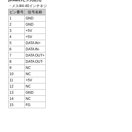
・メス/#4-40インチネジ
ピン番号
信号名称
1
GND
2
GND
3
+5V
4
+5V
5
DATA IN+
6
DATA IN-
7
DATA OUT+
8
DATA OUT-
9
NC
10
NC
11
+5V
12
NC
13
GND
14
NC
15
FG