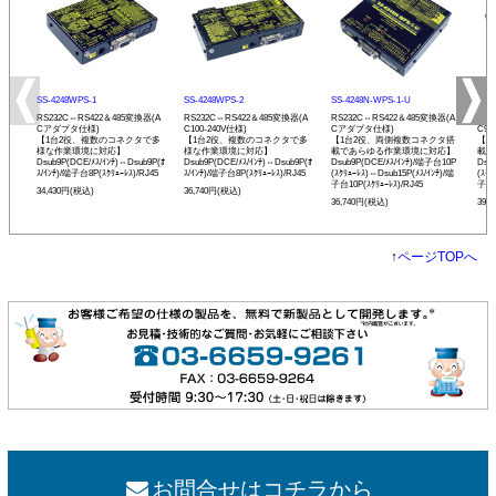
SS-4248WPS-1
SS-4248WPS-2
SS-4248N-WPS-1-U
SS-
RS232C⇔RS422＆485変換器(A
RS232C⇔RS422＆485変換器(A
RS232C⇔RS422＆485変換器(A
RS2
Cアダプタ仕様)
C100-240V仕様)
Cアダプタ仕様)
C90
【1台2役、複数のコネクタで多
【1台2役、複数のコネクタで多
【1台2役、両側複数コネクタ搭
【1
様な作業環境に対応】
様な作業環境に対応】
載であらゆる作業環境に対応】
載で
Dsub9P(DCE/ﾒｽ/ｲﾝﾁ)⇔Dsub9P(ｵ
Dsub9P(DCE/ﾒｽ/ｲﾝﾁ)⇔Dsub9P(ｵ
Dsub9P(DCE/ﾒｽ/ｲﾝﾁ)/端子台10P
Dsu
ｽ/ｲﾝﾁ)/端子台8P(ｽｸﾘｭｰﾚｽ)/RJ45
ｽ/ｲﾝﾁ)/端子台8P(ｽｸﾘｭｰﾚｽ)/RJ45
(ｽｸﾘｭｰﾚｽ)⇔Dsub15P(ﾒｽ/ｲﾝﾁ)/端
(ｽｸﾘ
子台10P(ｽｸﾘｭｰﾚｽ)/RJ45
子台1
34,430円(税込)
36,740円(税込)
36,740円(税込)
39,
↑
ページTOPへ
お問合せはコチラから