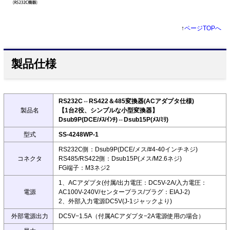
↑
ページTOPへ
製品仕様
RS232C⇔RS422＆485変換器(ACアダプタ仕様)
製品名
【1台2役、シンプルな小型変換器】
Dsub9P(DCE/ﾒｽ/ｲﾝﾁ)⇔Dsub15P(ﾒｽ/ﾐﾘ)
型式
SS-4248WP-1
RS232C側：Dsub9P(DCE/メス/#4-40インチネジ)
コネクタ
RS485/RS422側：Dsub15P(メス/M2.6ネジ)
FG端子：M3ネジ2
1、ACアダプタ(付属/出力電圧：DC5V-2A/入力電圧：
電源
AC100V-240V/センタープラス/プラグ：EIAJ-2)
2、外部入力電源DC5V(J-1ジャックより)
外部電源出力
DC5V−1.5A（付属ACアダプタ−2A電源使用の場合）