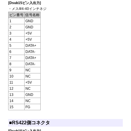
[Dsub15ピン入出力]
・メス/#4-40インチネジ
ピン番号
信号名称
1
GND
2
GND
3
+5V
4
+5V
5
DATA+
6
DATA-
7
DATA+
8
DATA-
9
NC
10
NC
11
+5V
12
NC
13
GND
14
NC
15
FG
■RS422側コネクタ
[Dsub15ピン入出力]