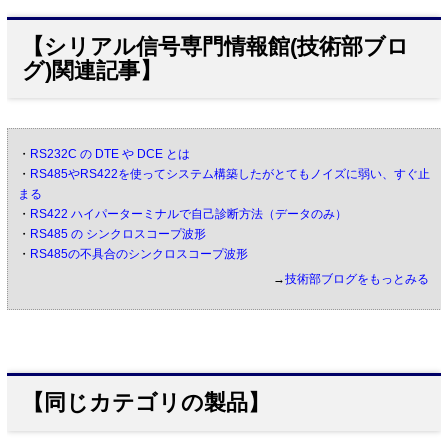
【シリアル信号専門情報館(技術部ブロ
グ)関連記事】
・
RS232C の DTE や DCE とは
・
RS485やRS422を使ってシステム構築したがとてもノイズに弱い、すぐ止
まる
・
RS422 ハイパーターミナルで自己診断方法（データのみ）
・
RS485 の シンクロスコープ波形
・
RS485の不具合のシンクロスコープ波形
→
技術部ブログをもっとみる
【同じカテゴリの製品】