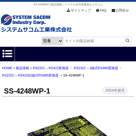
SS-4248WP-1製品情報｜シリアル信号変換器ならサコム
サイトマップ
FAQ
お問合せ
HOME
>
製品情報
>
RS232C⇔RS422変換器
・
RS232C⇔2線式RS485変換器
・
HOME
RS232C⇔RS422&2線式RS485変換器
> SS-4248WP-1
製品情報
SS-4248WP-1
2004年発売
各種ダウンロード
お客様サポート
会社情報