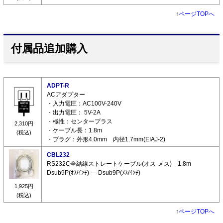
↑
ページTOPへ
付属品追加購入
ADPT-R
ACアダプター
・入力電圧：AC100V-240V
・出力電圧： 5V-2A
・極性：センタープラス
2,310円
・ケーブル長：1.8m
(税込)
・プラグ：外形4.0mm 内径1.7mm(EIAJ-2)
CBL232
RS232C全結線ストレートケーブル(オス-メス) 1.8m
Dsub9P(ｵｽ/ｲﾝﾁ) ― Dsub9P(ﾒｽ/ｲﾝﾁ)
1,925円
(税込)
↑
ページTOPへ