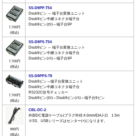
SS-D9PP-T54
Dsub9ピン ⇔ 端子台変換ユニット
Dsub9ピン中継コネクタ端子台
Dsub9ピン(ｵｽ)⇔端子台9P
7,700円
(税込)
SS-D9PS-T54
Dsub9ピン ⇔ 端子台変換ユニット
Dsub9ピン中継コネクタ端子台
Dsub9ピン(ﾒｽ)⇔端子台9P
7,700円
(税込)
SS-D9PPS-T9
Dsub9ピン⇔端子台変換ユニット
Dsub9ピン中継コネクタ端子台
RS232C信号チェッカー
7,700円
Dsub9ピン(ｵｽ)⇔Dsub9ピン(ﾒｽ)⇔端子台9ピン
(税込)
CBL-DC-2
外部DC電源ケーブル(プラグ外径:4.0mm/EIAJ-2) 1.5m
※SS、USBシリーズはセンター(+)になります。
990円
(税込)