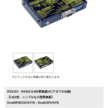
お問い合わせ
※クリックすると画像が切り変わります。
RS232C⇔RS422＆485変換器(ACアダプタ仕様)
【1台2役、シンプルな小型変換器】
Dsub9P(DCE/ﾒｽ/ｲﾝﾁ)⇔Dsub15P(ﾒｽ/ﾐﾘ)