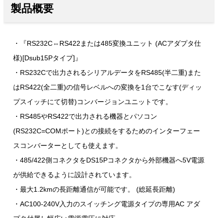
製品概要
・『RS232C⇔RS422または485変換ユニット (ACアダプタ仕
様)[Dsub15Pタイプ]』
・RS232Cで出力されるシリアルデータをRS485(半二重)また
はRS422(全二重)の信号レベルへの変換を1台でこなす(ディッ
プスイッチにて切替)コンバージョンユニットです。
・RS485やRS422で出力される機器とパソコン
(RS232C=COMポート)との接続をするためのインターフェー
スコンバーターとしても使えます。
・485/422側コネクタをDS15Pコネクタから外部機器へ5V電源
が供給できるように設計されています。
・最大1.2kmの長距離通信が可能です。 (総延長距離)
・AC100-240V入力のスイッチング電源タイプの専用AC アダ