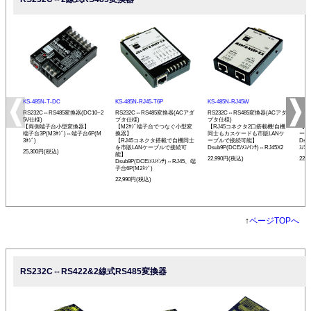
KS-485N-T-DC
KS-485N-RJ45-T6P
KS-485N-RJ45W
KS-
RS232C⇔RS485変換器(DC10~2
RS232C⇔RS485変換器(ACアダ
RS232C⇔RS485変換器(ACアダ
RS
5V仕様)
プタ仕様)
プタ仕様)
プタ
【両側端子台小型変換器】
【M2ﾈｼﾞ端子台でつなぐ小型変
【RJ45コネクタ2口搭載機!自機
【発
端子台3P(M3ﾈｼﾞ)⇔端子台6P(M
換器】
同士もカスケードも市販LANケ
ーモ
3ﾈｼﾞ)
【RJ45コネクタ搭載で自機同士
ーブルで接続可能】
Dsu
を市販LANケーブルで接続可
Dsub9P(DCE/ﾒｽ/ｲﾝﾁ)⇔RJ45X2
ｽ/ﾐﾘ
25,300円(税込)
能】
22,990円(税込)
22,
Dsub9P(DCE/ﾒｽ/ｲﾝﾁ)⇔RJ45、端
子台6P(M2ﾈｼﾞ)
22,990円(税込)
↑
ページTOPへ
RS232C⇔RS422&2線式RS485変換器