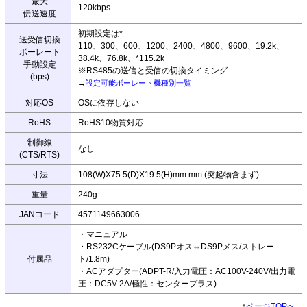
最大
120kbps
伝送速度
初期設定は*
送受信切換
110、300、600、1200、2400、4800、9600、19.2k、
ボーレート
38.4k、76.8k、*115.2k
手動設定
※RS485の送信と受信の切換タイミング
(bps)
→
設定可能ボーレート機種別一覧
対応OS
OSに依存しない
RoHS
RoHS10物質対応
制御線
なし
(CTS/RTS)
寸法
108(W)X75.5(D)X19.5(H)mm mm (突起物含まず)
重量
240g
JANコード
4571149663006
・マニュアル
・RS232Cケーブル(DS9Pオス⇔DS9Pメス/ストレー
付属品
ト/1.8m)
・ACアダプター(ADPT-R/入力電圧：AC100V-240V/出力電
圧：DC5V-2A/極性：センタープラス)
↑
ページTOPへ