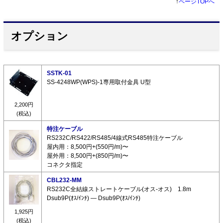
↑
ページTOPへ
オプション
SSTK-01
SS-4248WP(WPS)-1専用取付金具 U型
2,200円
(税込)
特注ケーブル
RS232C/RS422/RS485/4線式RS485特注ケーブル
屋内用：8,500円+(550円/m)〜
屋外用：8,500円+(850円/m)〜
コネクタ指定
CBL232-MM
RS232C全結線ストレートケーブル(オス-オス) 1.8m
Dsub9P(ｵｽ/ｲﾝﾁ) ― Dsub9P(ｵｽ/ｲﾝﾁ)
1,925円
(税込)