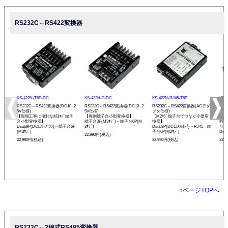
RS232C⇔RS422変換器
KS-422N-T6P-DC
KS-422N-T-DC
KS-422N-RJ45-T6P
KS-
RS232C⇔RS422変換器(DC10~2
RS232C⇔RS422変換器(DC10~2
RS232C⇔RS422変換器(ACアダ
RS
5V仕様)
5V仕様)
プタ仕様)
プタ
【現場工事に便利なM3ﾈｼﾞ端子
【両側端子台小型変換器】
【M2ﾈｼﾞ端子台でつなぐ小型変
【R
台小型変換器】
端子台3P(M3ﾈｼﾞ)⇔端子台6P(M
換器】
同士
Dsub9P(DCE/ﾒｽ/ｲﾝﾁ)⇔端子台6P
3ﾈｼﾞ)
Dsub9P(DCE/ﾒｽ/ｲﾝﾁ)⇔RJ45、端
可能
(M3ﾈｼﾞ)
子台6P(M2ﾈｼﾞ)
Dsu
22,990円(税込)
22,990円(税込)
22,990円(税込)
22,
↑
ページTOPへ
RS232C⇔2線式RS485変換器