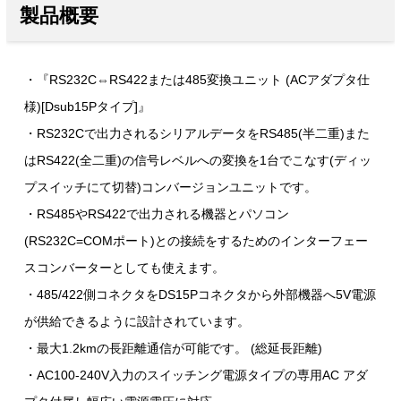
製品概要
・『RS232C⇔RS422または485変換ユニット (ACアダプタ仕
様)[Dsub15Pタイプ]』
・RS232Cで出力されるシリアルデータをRS485(半二重)また
はRS422(全二重)の信号レベルへの変換を1台でこなす(ディッ
プスイッチにて切替)コンバージョンユニットです。
・RS485やRS422で出力される機器とパソコン
(RS232C=COMポート)との接続をするためのインターフェー
スコンバーターとしても使えます。
・485/422側コネクタをDS15Pコネクタから外部機器へ5V電源
が供給できるように設計されています。
・最大1.2kmの長距離通信が可能です。 (総延長距離)
・AC100-240V入力のスイッチング電源タイプの専用AC アダ