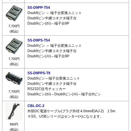
SS-D9PP-T54
Dsub9ピン ⇔ 端子台変換ユニット
Dsub9ピン中継コネクタ端子台
Dsub9ピン(ｵｽ)⇔端子台9P
7,700円
(税込)
SS-D9PS-T54
Dsub9ピン ⇔ 端子台変換ユニット
Dsub9ピン中継コネクタ端子台
Dsub9ピン(ﾒｽ)⇔端子台9P
7,700円
(税込)
SS-D9PPS-T9
Dsub9ピン⇔端子台変換ユニット
Dsub9ピン中継コネクタ端子台
RS232C信号チェッカー
7,700円
Dsub9ピン(ｵｽ)⇔Dsub9ピン(ﾒｽ)⇔端子台9ピン
(税込)
CBL-DC-2
外部DC電源ケーブル(プラグ外径:4.0mm/EIAJ-2) 1.5m
※SS、USBシリーズはセンター(+)になります。
990円
(税込)