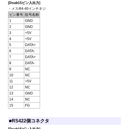
[Dsub15ピン入出力]
・メス/#4-40インチネジ
ピン番号
信号名称
1
GND
2
GND
3
+5V
4
+5V
5
DATA+
6
DATA-
7
DATA+
8
DATA-
9
NC
10
NC
11
+5V
12
NC
13
GND
14
NC
15
FG
■RS422側コネクタ
[Dsub15ピン入出力]