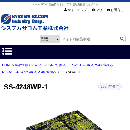
SS-4248WP-1製品情報｜シリアル信号変換器ならサコム
サイトマップ
FAQ
お問合せ
HOME
>
製品情報
>
RS232C⇔RS422変換器
・
RS232C⇔2線式RS485変換器
・
HOME
RS232C⇔RS422&2線式RS485変換器
> SS-4248WP-1
製品情報
SS-4248WP-1
2004年発売
各種ダウンロード
お客様サポート
会社情報