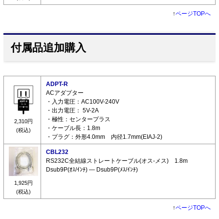
↑
ページTOPへ
付属品追加購入
ADPT-R
ACアダプター
・入力電圧：AC100V-240V
・出力電圧： 5V-2A
・極性：センタープラス
2,310円
・ケーブル長：1.8m
(税込)
・プラグ：外形4.0mm 内径1.7mm(EIAJ-2)
CBL232
RS232C全結線ストレートケーブル(オス-メス) 1.8m
Dsub9P(ｵｽ/ｲﾝﾁ) ― Dsub9P(ﾒｽ/ｲﾝﾁ)
1,925円
(税込)
↑
ページTOPへ