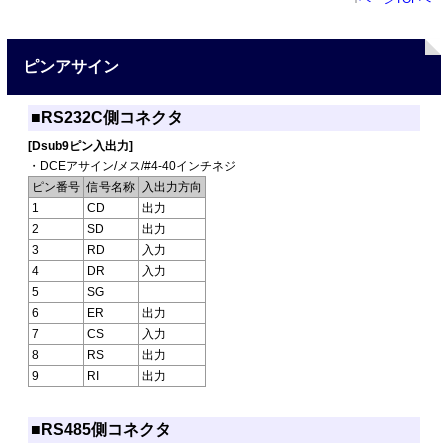
ピンアサイン
■RS232C側コネクタ
[Dsub9ピン入出力]
・DCEアサイン/メス/#4-40インチネジ
ピン番号
信号名称
入出力方向
1
CD
出力
2
SD
出力
3
RD
入力
4
DR
入力
5
SG
6
ER
出力
7
CS
入力
8
RS
出力
9
RI
出力
■RS485側コネクタ