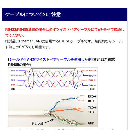
ケーブルについてのご注意
RS422/RS485通信の場合は必ずツイストペアケーブルにて±を合せて接続し
てください。
推奨品はEthernet(LAN)に使用するCAT5Eケーブルです。短距離ならシール
ド無しのCAT5でも可能です。
[
シールド付き4対ツイストペアケーブルを使用した例
](RS422/4線式
RS485の場合)