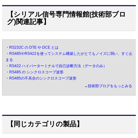
【シリアル信号専門情報館(技術部ブロ
グ)関連記事】
・
RS232C の DTE や DCE とは
・
RS485やRS422を使ってシステム構築したがとてもノイズに弱い、すぐ止
まる
・
RS422 ハイパーターミナルで自己診断方法（データのみ）
・
RS485 の シンクロスコープ波形
・
RS485の不具合のシンクロスコープ波形
→
技術部ブログをもっとみる
【同じカテゴリの製品】