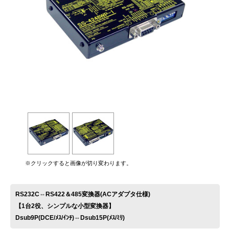
お問い合わせ
※クリックすると画像が切り変わります。
RS232C⇔RS422＆485変換器(ACアダプタ仕様)
【1台2役、シンプルな小型変換器】
Dsub9P(DCE/ﾒｽ/ｲﾝﾁ)⇔Dsub15P(ﾒｽ/ﾐﾘ)