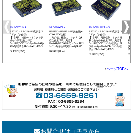
SS-4248WPS-1
SS-4248WPS-2
SS-4248N-WPS-1-U
SS-
RS232C⇔RS422＆485変換器(A
RS232C⇔RS422＆485変換器(A
RS232C⇔RS422＆485変換器(A
RS2
Cアダプタ仕様)
C100-240V仕様)
Cアダプタ仕様)
C90
【1台2役、複数のコネクタで多
【1台2役、複数のコネクタで多
【1台2役、両側複数コネクタ搭
【1
様な作業環境に対応】
様な作業環境に対応】
載であらゆる作業環境に対応】
載で
Dsub9P(DCE/ﾒｽ/ｲﾝﾁ)⇔Dsub9P(ｵ
Dsub9P(DCE/ﾒｽ/ｲﾝﾁ)⇔Dsub9P(ｵ
Dsub9P(DCE/ﾒｽ/ｲﾝﾁ)/端子台10P
Dsu
ｽ/ｲﾝﾁ)/端子台8P(ｽｸﾘｭｰﾚｽ)/RJ45
ｽ/ｲﾝﾁ)/端子台8P(ｽｸﾘｭｰﾚｽ)/RJ45
(ｽｸﾘｭｰﾚｽ)⇔Dsub15P(ﾒｽ/ｲﾝﾁ)/端
(ｽｸﾘ
子台10P(ｽｸﾘｭｰﾚｽ)/RJ45
子台1
34,430円(税込)
36,740円(税込)
36,740円(税込)
39,
↑
ページTOPへ
お問合せはコチラから