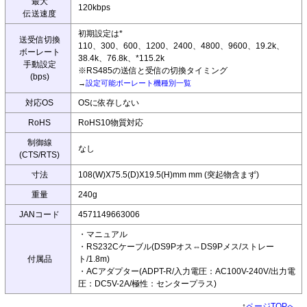
最大
120kbps
伝送速度
初期設定は*
送受信切換
110、300、600、1200、2400、4800、9600、19.2k、
ボーレート
38.4k、76.8k、*115.2k
手動設定
※RS485の送信と受信の切換タイミング
(bps)
→
設定可能ボーレート機種別一覧
対応OS
OSに依存しない
RoHS
RoHS10物質対応
制御線
なし
(CTS/RTS)
寸法
108(W)X75.5(D)X19.5(H)mm mm (突起物含まず)
重量
240g
JANコード
4571149663006
・マニュアル
・RS232Cケーブル(DS9Pオス⇔DS9Pメス/ストレー
付属品
ト/1.8m)
・ACアダプター(ADPT-R/入力電圧：AC100V-240V/出力電
圧：DC5V-2A/極性：センタープラス)
↑
ページTOPへ