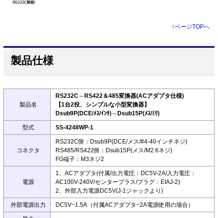
↑
ページTOPへ
製品仕様
RS232C⇔RS422＆485変換器(ACアダプタ仕様)
製品名
【1台2役、シンプルな小型変換器】
Dsub9P(DCE/ﾒｽ/ｲﾝﾁ)⇔Dsub15P(ﾒｽ/ﾐﾘ)
型式
SS-4248WP-1
RS232C側：Dsub9P(DCE/メス/#4-40インチネジ)
コネクタ
RS485/RS422側：Dsub15P(メス/M2.6ネジ)
FG端子：M3ネジ2
1、ACアダプタ(付属/出力電圧：DC5V-2A/入力電圧：
電源
AC100V-240V/センタープラス/プラグ：EIAJ-2)
2、外部入力電源DC5V(J-1ジャックより)
外部電源出力
DC5V−1.5A（付属ACアダプタ−2A電源使用の場合）