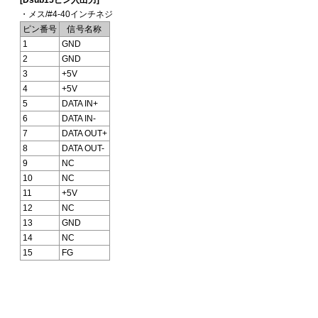
・メス/#4-40インチネジ
ピン番号
信号名称
1
GND
2
GND
3
+5V
4
+5V
5
DATA IN+
6
DATA IN-
7
DATA OUT+
8
DATA OUT-
9
NC
10
NC
11
+5V
12
NC
13
GND
14
NC
15
FG