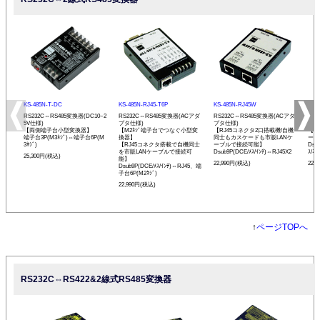
KS-485N-T-DC
KS-485N-RJ45-T6P
KS-485N-RJ45W
KS-
RS232C⇔RS485変換器(DC10~2
RS232C⇔RS485変換器(ACアダ
RS232C⇔RS485変換器(ACアダ
RS
5V仕様)
プタ仕様)
プタ仕様)
プタ
【両側端子台小型変換器】
【M2ﾈｼﾞ端子台でつなぐ小型変
【RJ45コネクタ2口搭載機!自機
【発
端子台3P(M3ﾈｼﾞ)⇔端子台6P(M
換器】
同士もカスケードも市販LANケ
ーモ
3ﾈｼﾞ)
【RJ45コネクタ搭載で自機同士
ーブルで接続可能】
Dsu
を市販LANケーブルで接続可
Dsub9P(DCE/ﾒｽ/ｲﾝﾁ)⇔RJ45X2
ｽ/ﾐﾘ
25,300円(税込)
能】
22,990円(税込)
22,
Dsub9P(DCE/ﾒｽ/ｲﾝﾁ)⇔RJ45、端
子台6P(M2ﾈｼﾞ)
22,990円(税込)
↑
ページTOPへ
RS232C⇔RS422&2線式RS485変換器