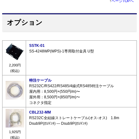
↑
ページTOPへ
オプション
SSTK-01
SS-4248WP(WPS)-1専用取付金具 U型
2,200円
(税込)
特注ケーブル
RS232C/RS422/RS485/4線式RS485特注ケーブル
屋内用：8,500円+(550円/m)〜
屋外用：8,500円+(850円/m)〜
コネクタ指定
CBL232-MM
RS232C全結線ストレートケーブル(オス-オス) 1.8m
Dsub9P(ｵｽ/ｲﾝﾁ) ― Dsub9P(ｵｽ/ｲﾝﾁ)
1,925円
(税込)