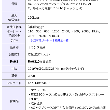
電源
AC100V-240V/センタープラス/プラグ：EIAJ-2)
2、外部入力電源DC5V(J-1ジャックより)
最大
120kbps
伝送速度
送受信切換
初期設定は*
ボーレート
110、300、600、1200、2400、4800、9600、19.2k、
手動設定
38.4k、76.8k、*115.2k
(bps)
→
設定可能ボーレート機種別一覧
絶縁部
トランス絶縁
対応OS
OSに依存しない
RoHS
RoHS10物質対応
寸法
101(W)X101(D)X28(H)mm (突起物含まず)
重量
330g
JANコード
4571149663631
・マニュアル
・RS232Cケーブル(Dsub9Pオス⇔Dsub9Pメス/ストレー
ト/1.8m)
付属品
・取付金具
・ACアダプター(ADPT-R/入力電圧：AC100V-240V/出力電