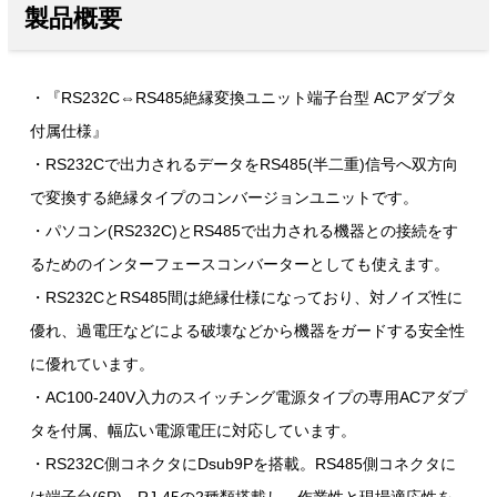
製品概要
・『RS232C⇔RS485絶縁変換ユニット端子台型 ACアダプタ
付属仕様』
・RS232Cで出力されるデータをRS485(半二重)信号へ双方向
で変換する絶縁タイプのコンバージョンユニットです。
・パソコン(RS232C)とRS485で出力される機器との接続をす
るためのインターフェースコンバーターとしても使えます。
・RS232CとRS485間は絶縁仕様になっており、対ノイズ性に
優れ、過電圧などによる破壊などから機器をガードする安全性
に優れています。
・AC100-240V入力のスイッチング電源タイプの専用ACアダプ
タを付属、幅広い電源電圧に対応しています。
・RS232C側コネクタにDsub9Pを搭載。RS485側コネクタに