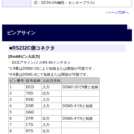
圧：DC5V-2A/極性：センタープラス)
↑
ページTOPへ
ピンアサイン
■RS232C側コネクタ
[Dsub9ピン入出力]
・DCEアサイン/メス/#4-40インチネジ
*1-9番はDSW2-10により短絡または開放が可能です。
*4-6番はDSW1-4にて短絡または開放が可能です。
ピン番号
信号名称
入出力方向
1
DCD
入力
DSW2-10で9番と短絡
2
TXD
出力
3
RXD
入力
4
DSR
入力
DSW1-4で6と短絡
5
GND
6
DTR
出力
DSW1-4で4と短絡
7
CTS
入力
8
RTS
出力