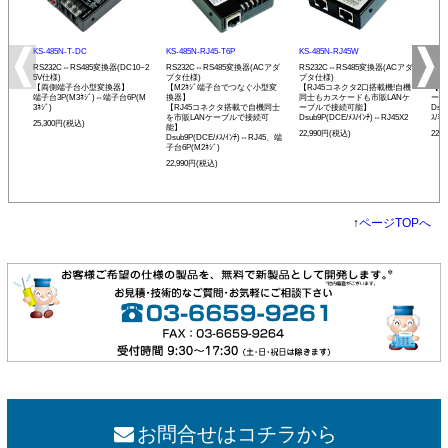
KS-485N-T-DC
KS-485N-RJ45-T6P
KS-485N-RJ45W
KS-
RS232C⇔RS485変換器(DC10~2
RS232C⇔RS485変換器(ACアダ
RS232C⇔RS485変換器(ACアダ
RS
5V仕様)
プタ仕様)
プタ仕様)
プタ
【両側端子台小型変換器】
【M2ﾈｼﾞ端子台でつなぐ小型変
【RJ45コネクタ2口搭載機!自機
【発
端子台3P(M3ﾈｼﾞ)⇔端子台6P(M
換器】
同士もカスケードも市販LANケ
ーモ
3ﾈｼﾞ)
【RJ45コネクタ搭載で自機同士
ーブルで接続可能】
Dsu
を市販LANケーブルで接続可
Dsub9P(DCE/ﾒｽ/ｲﾝﾁ)⇔RJ45X2
ｽ/ﾐﾘ
25,300円(税込)
能】
22,990円(税込)
22,
Dsub9P(DCE/ﾒｽ/ｲﾝﾁ)⇔RJ45、端
子台6P(M2ﾈｼﾞ)
22,990円(税込)
↑
ページTOPへ
お問合せはコチラから