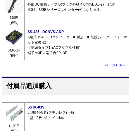
外部DC電源ケーブル(プラグ外径:4.0mm/EIAJ-2) 1.5m
※SS、USBシリーズはセンター(+)になります。
990円
(税込)
SS-485i-iDCNVS-ADP
2線式RS485 IDコンバータ ID付加・ID削除(データーフォーマ
ット変換)器
【絶縁タイプ】(ACアダプタ仕様)
34,650円
端子台3P⇔端子台3P+3P
(税込)
↑
ページTOPへ
付属品追加購入
SSTK-03S
L型取付金具(ステンレス仕様)
L型・2枚1組・ビス4本
1,100円