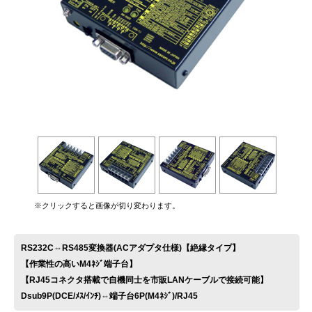
お問い合わせ
※クリックすると画像が切り変わります。
RS232C⇔RS485変換器(ACアダプタ仕様)【絶縁タイプ】
【作業性の高いM4ﾈｼﾞ端子台】
【RJ45コネクタ搭載で自機同士を市販LANケーブルで接続可能】
Dsub9P(DCE/ﾒｽ/ｲﾝﾁ)⇔端子台6P(M4ﾈｼﾞ)/RJ45