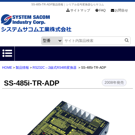
SS-485i-TR-ADP製品情報｜シリアル信号変換器ならサコム
サイトマップ
FAQ
お問合せ
HOME
>
製品情報
>
RS232C⇔2線式RS485変換器
> SS-485i-TR-ADP
HOME
SS-485i-TR-ADP
製品情報
2008年発売
各種ダウンロード
お客様サポート
会社情報