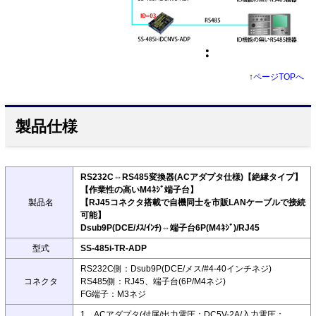
↑
ページTOPへ
製品仕様
RS232C⇔RS485変換器(ACアダプタ仕様)【絶縁タイプ】
【作業性の高いM4ﾈｼﾞ端子台】
製品名
【RJ45コネクタ搭載で自機同士を市販LANケーブルで接続
可能】
Dsub9P(DCE/ﾒｽ/ｲﾝﾁ)⇔端子台6P(M4ﾈｼﾞ)/RJ45
型式
SS-485i-TR-ADP
RS232C側：Dsub9P(DCE/メス/#4-40インチネジ)
コネクタ
RS485側：RJ45、端子台(6P/M4ネジ)
FG端子：M3ネジ
1、ACアダプタ(付属/出力電圧：DC5V-2A/入力電圧：