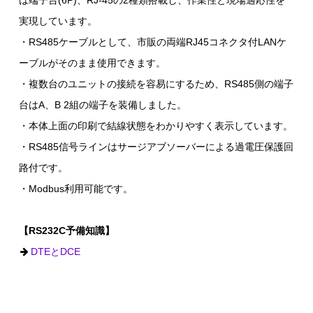
は端子台(6P)、RJ-45の2種類搭載し、作業性と現場適応性を
実現しています。
・RS485ケーブルとして、市販の両端RJ45コネクタ付LANケ
ーブルがそのまま使用できます。
・複数台のユニットの接続を容易にするため、RS485側の端子
台はA、B 2組の端子を装備しました。
・本体上面の印刷で結線状態をわかりやすく表示しています。
・RS485信号ラインはサージアブソーバーによる過電圧保護回
路付です。
・Modbus利用可能です。
【RS232C予備知識】
DTEとDCE