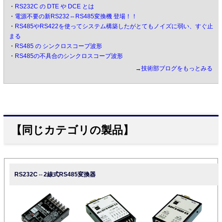
・
RS232C の DTE や DCE とは
・
電源不要の新RS232⇔RS485変換機 登場！！
・
RS485やRS422を使ってシステム構築したがとてもノイズに弱い、すぐ止
まる
・
RS485 の シンクロスコープ波形
・
RS485の不具合のシンクロスコープ波形
→
技術部ブログをもっとみる
【同じカテゴリの製品】
RS232C⇔2線式RS485変換器