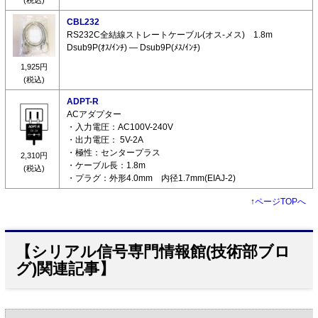
(税込)
CBL232
RS232C全結線ストレートケーブル(オス-メス) 1.8m
Dsub9P(ｵｽ/ｲﾝﾁ) ― Dsub9P(ﾒｽ/ｲﾝﾁ)
1,925円
(税込)
ADPT-R
ACアダプター
・入力電圧：AC100V-240V
・出力電圧： 5V-2A
・極性：センタープラス
2,310円
・ケーブル長：1.8m
(税込)
・プラグ：外形4.0mm 内径1.7mm(EIAJ-2)
↑
ページTOPへ
【シリアル信号専門情報館(技術部ブロ
グ)関連記事】