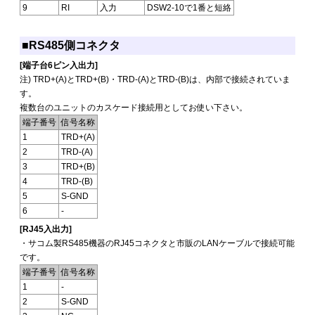
9
RI
入力
DSW2-10で1番と短絡
■RS485側コネクタ
[端子台6ピン入出力]
注) TRD+(A)とTRD+(B)・TRD-(A)とTRD-(B)は、内部で接続されていま
す。
複数台のユニットのカスケード接続用としてお使い下さい。
端子番号
信号名称
1
TRD+(A)
2
TRD-(A)
3
TRD+(B)
4
TRD-(B)
5
S-GND
6
-
[RJ45入出力]
・サコム製RS485機器のRJ45コネクタと市販のLANケーブルで接続可能
です。
端子番号
信号名称
1
-
2
S-GND