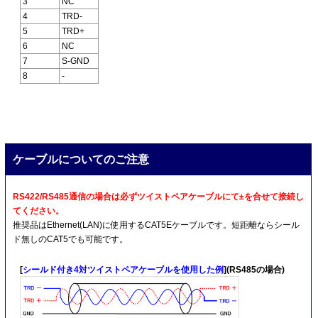
3
NC
4
TRD-
5
TRD+
6
NC
7
S-GND
8
-
ケーブルについてのご注意
RS422/RS485通信の場合は必ずツイストペアケーブルにて±を合せて接続し
てください。
推奨品はEthernet(LAN)に使用するCAT5Eケーブルです。短距離ならシール
ド無しのCAT5でも可能です。
[
シールド付き4対ツイストペアケーブルを使用した例
](RS485の場合)