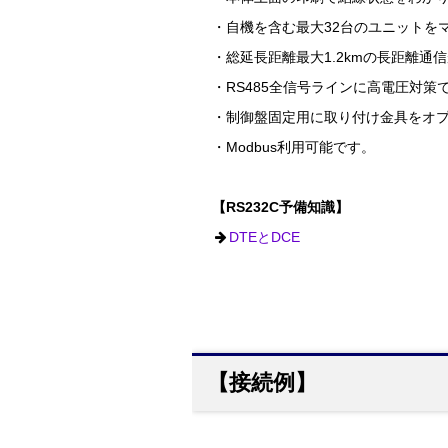
・自機を含む最大32台のユニットを
・総延長距離最大1.2kmの長距離通
・RS485全信号ラインに高電圧対
・制御盤固定用に取り付け金具をオ
・Modbus利用可能です。
【RS232C予備知識】
DTEとDCE
【接続例】