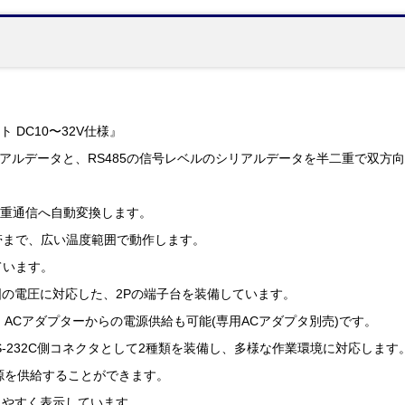
ト DC10〜32V仕様』
シリアルデータと、RS485の信号レベルのシリアルデータを半二重で双
。
半二重通信へ自動変換します。
地帯まで、広い温度範囲で動作します。
ています。
範囲の電圧に対応した、2Pの端子台を装備しています。
、ACアダプターからの電源供給も可能(専用ACアダプタ別売)です。
RS-232C側コネクタとして2種類を装備し、多様な作業環境に対応します
源を供給することができます。
りやすく表示しています。