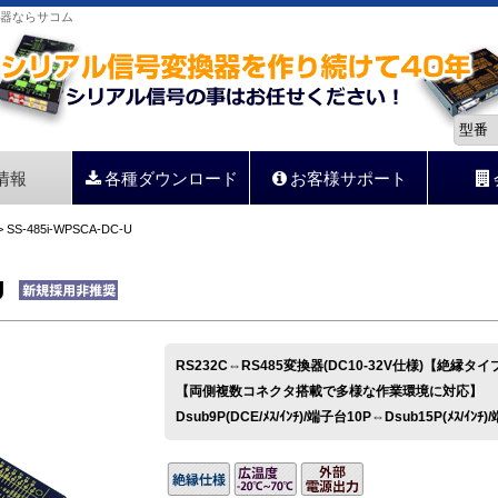
変換器ならサコム
情報
各種ダウンロード
お客様サポート
 SS-485i-WPSCA-DC-U
U
RS232C⇔RS485変換器(DC10-32V仕様)【絶縁タイ
【両側複数コネクタ搭載で多様な作業環境に対応】
Dsub9P(DCE/ﾒｽ/ｲﾝﾁ)/端子台10P⇔Dsub15P(ﾒｽ/ｲﾝﾁ)