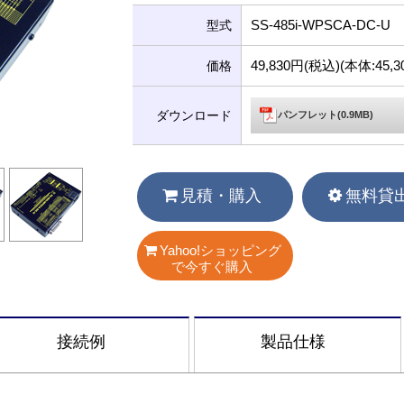
SS-485i-WPSCA-DC-U
型式
49,830円(税込)(本体:45
価格
ダウンロード
パンフレット(0.9MB)
見積・購入
無料貸
Yahoo!ショッピング
で今すぐ購入
接続例
製品仕様