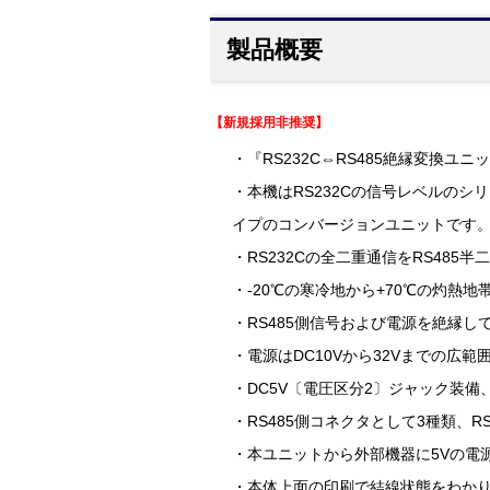
製品概要
【新規採用非推奨】
・『RS232C⇔RS485絶縁変換ユニッ
・本機はRS232Cの信号レベルの
イプのコンバージョンユニットです
・RS232Cの全二重通信をRS485
・-20℃の寒冷地から+70℃の灼熱
・RS485側信号および電源を絶縁し
・電源はDC10Vから32Vまでの広
・DC5V〔電圧区分2〕ジャック装備
・RS485側コネクタとして3種類、
・本ユニットから外部機器に5Vの電
・本体上面の印刷で結線状態をわか