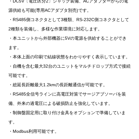
・DC5V〔電圧区分2〕ジャック装備、ACアダプターからの電
源供給も可能(専用ACアダプタ別売)です。
・RS485側コネクタとして3種類、RS-232C側コネクタとして
2種類を装備し、多様な作業環境に対応します。
・本ユニットから外部機器に5Vの電源を供給することができ
ます。
・本体上面の印刷で結線状態をわかりやすく表示しています。
・自機を含む最大32台のユニットをマルチドロップ方式で接続
可能です。
・総延長距離最大1.2kmの長距離通信が可能です。
・RS485全信号ラインに高電圧対策でサージアブソーバを装
備、外来の過電圧による破損防止を強化しています。
・制御盤固定用に取り付け金具をオプションで準備していま
す。
・Modbus利用可能です。