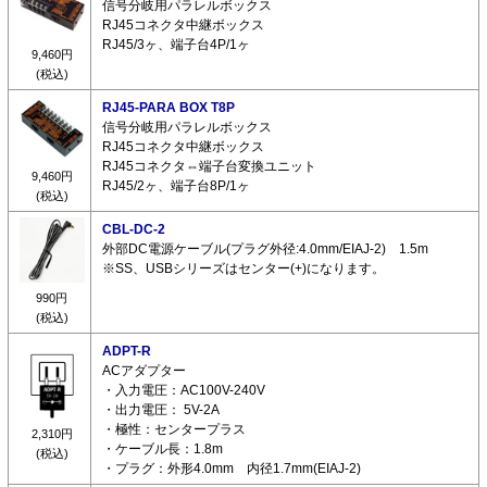
信号分岐用パラレルボックス
RJ45コネクタ中継ボックス
RJ45/3ヶ、端子台4P/1ヶ
9,460円
(税込)
RJ45-PARA BOX T8P
信号分岐用パラレルボックス
RJ45コネクタ中継ボックス
RJ45コネクタ⇔端子台変換ユニット
9,460円
RJ45/2ヶ、端子台8P/1ヶ
(税込)
CBL-DC-2
外部DC電源ケーブル(プラグ外径:4.0mm/EIAJ-2) 1.5m
※SS、USBシリーズはセンター(+)になります。
990円
(税込)
ADPT-R
ACアダプター
・入力電圧：AC100V-240V
・出力電圧： 5V-2A
・極性：センタープラス
2,310円
・ケーブル長：1.8m
(税込)
・プラグ：外形4.0mm 内径1.7mm(EIAJ-2)