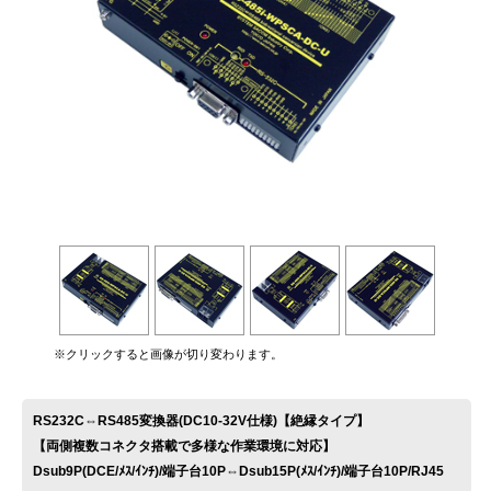
お問い合わせ
※クリックすると画像が切り変わります。
RS232C⇔RS485変換器(DC10-32V仕様)【絶縁タイプ】
【両側複数コネクタ搭載で多様な作業環境に対応】
Dsub9P(DCE/ﾒｽ/ｲﾝﾁ)/端子台10P⇔Dsub15P(ﾒｽ/ｲﾝﾁ)/端子台10P/RJ45