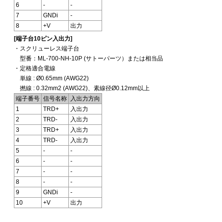
6
-
-
7
GNDi
-
8
+V
出力
[端子台10ピン入出力]
・スクリューレス端子台
型番：ML-700-NH-10P (サトーパーツ）または相当品
・定格適合電線
単線 : Ø0.65mm (AWG22)
撚線 : 0.32mm2 (AWG22)、素線径Ø0.12mm以上
端子番号
信号名称
入出力方向
1
TRD+
入出力
2
TRD-
入出力
3
TRD+
入出力
4
TRD-
入出力
5
-
-
6
-
-
7
-
-
8
-
-
9
GNDi
-
10
+V
出力