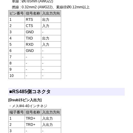
単線 : Ø0.65mm (AWG22)
撚線 : 0.32mm2 (AWG22)、素線径Ø0.12mm以上
ピン番号
信号名称
入出力方向
1
RTS
出力
2
CTS
入力
3
GND
-
4
TXD
出力
5
RXD
入力
6
GND
-
7
-
-
8
-
-
9
-
-
10
-
-
■RS485側コネクタ
[Dsub15ピン入出力]
・メス/#4-40インチネジ
端子番号
信号名称
入出力方向
1
TRD+
入出力
2
TRD+
入出力
3
-
-