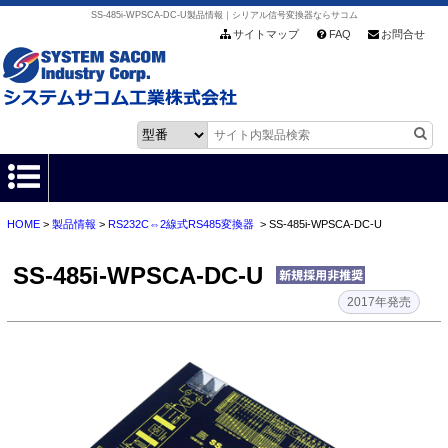
SS-485i-WPSCA-DC-U製品情報｜シリアル信号変換器ならサコム
サイトマップ
FAQ
お問合せ
HOME
>
製品情報
>
RS232C⇔2線式RS485変換器
> SS-485i-WPSCA-DC-U
HOME
SS-485i-WPSCA-DC-U
製品情報
2017年発売
各種ダウンロード
お客様サポート
会社情報