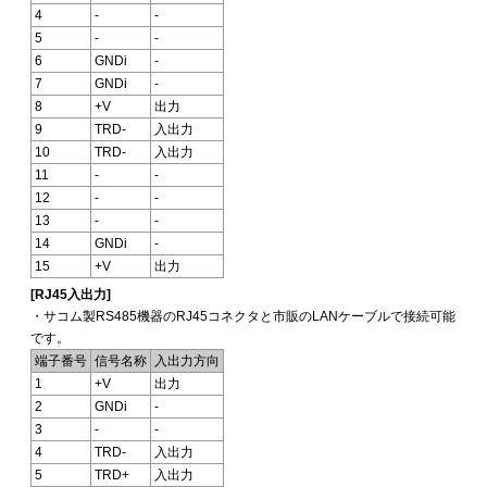
4
-
-
5
-
-
6
GNDi
-
7
GNDi
-
8
+V
出力
9
TRD-
入出力
10
TRD-
入出力
11
-
-
12
-
-
13
-
-
14
GNDi
-
15
+V
出力
[RJ45入出力]
・サコム製RS485機器のRJ45コネクタと市販のLANケーブルで接続可能
です。
端子番号
信号名称
入出力方向
1
+V
出力
2
GNDi
-
3
-
-
4
TRD-
入出力
5
TRD+
入出力