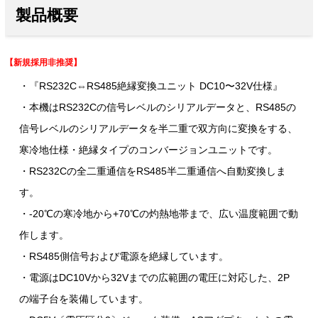
製品概要
【新規採用非推奨】
・『RS232C⇔RS485絶縁変換ユニット DC10〜32V仕様』
・本機はRS232Cの信号レベルのシリアルデータと、RS485の
信号レベルのシリアルデータを半二重で双方向に変換をする、
寒冷地仕様・絶縁タイプのコンバージョンユニットです。
・RS232Cの全二重通信をRS485半二重通信へ自動変換しま
す。
・-20℃の寒冷地から+70℃の灼熱地帯まで、広い温度範囲で動
作します。
・RS485側信号および電源を絶縁しています。
・電源はDC10Vから32Vまでの広範囲の電圧に対応した、2P
の端子台を装備しています。