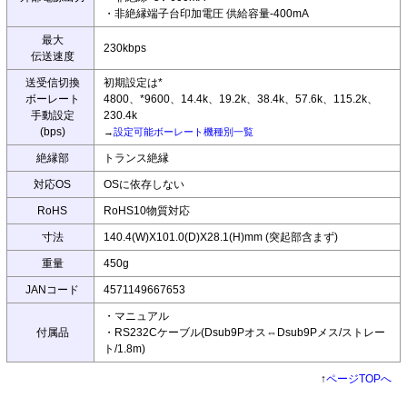
・非絶縁端子台印加電圧 供給容量-400mA
最大
230kbps
伝送速度
送受信切換
初期設定は*
ボーレート
4800、*9600、14.4k、19.2k、38.4k、57.6k、115.2k、
手動設定
230.4k
(bps)
→
設定可能ボーレート機種別一覧
絶縁部
トランス絶縁
対応OS
OSに依存しない
RoHS
RoHS10物質対応
寸法
140.4(W)X101.0(D)X28.1(H)mm (突起部含まず)
重量
450g
JANコード
4571149667653
・マニュアル
付属品
・RS232Cケーブル(Dsub9Pオス⇔Dsub9Pメス/ストレー
ト/1.8m)
↑
ページTOPへ