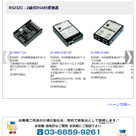
RS232C⇔2線式RS485変換器
KS-485N-T-DC
KS-485N-RJ45-T6P
KS-485N-RJ45W
KS-
RS232C⇔RS485変換器(DC10~2
RS232C⇔RS485変換器(ACアダ
RS232C⇔RS485変換器(ACアダ
RS
5V仕様)
プタ仕様)
プタ仕様)
プタ
【両側端子台小型変換器】
【M2ﾈｼﾞ端子台でつなぐ小型変
【RJ45コネクタ2口搭載機!自機
【発
端子台3P(M3ﾈｼﾞ)⇔端子台6P(M
換器】
同士もカスケードも市販LANケ
ーモ
3ﾈｼﾞ)
【RJ45コネクタ搭載で自機同士
ーブルで接続可能】
Dsu
を市販LANケーブルで接続可
Dsub9P(DCE/ﾒｽ/ｲﾝﾁ)⇔RJ45X2
ｽ/ﾐﾘ
25,300円(税込)
能】
22,990円(税込)
22,
Dsub9P(DCE/ﾒｽ/ｲﾝﾁ)⇔RJ45、端
子台6P(M2ﾈｼﾞ)
22,990円(税込)
↑
ページTOPへ