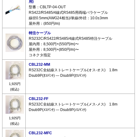
用)
型番：CBLTP-04-OUT
RS422/RS485/4線式RS485用両端バラケーブル
線径0.5mm(AWG24相当)/単線/外径：10.0±3mm
屋外用：(850円/m)
特注ケーブル
RS232C/RS422/RS485/4線式RS485特注ケーブル
屋内用：8,500円+(550円/m)〜
屋外用：8,500円+(850円/m)〜
コネクタ指定
CBL232-MM
RS232C全結線ストレートケーブル(オス-オス) 1.8m
Dsub9P(ｵｽ/ｲﾝﾁ) ― Dsub9P(ｵｽ/ｲﾝﾁ)
1,925円
(税込)
CBL232-FF
RS232C全結線ストレートケーブル(メス-メス) 1.8m
Dsub9P(ﾒｽ/ｲﾝﾁ) ― Dsub9P(ﾒｽ/ｲﾝﾁ)
1,925円
(税込)
CBL232-MFC