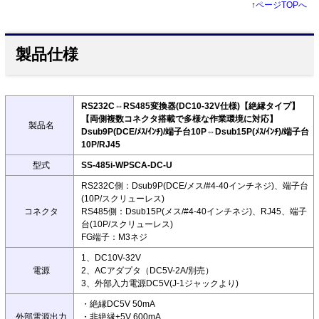
↑
ページTOPへ
製品仕様
RS232C⇔RS485変換器(DC10-32V仕様)【絶縁タイプ】
【両側複数コネクタ搭載で多様な作業環境に対応】
製品名
Dsub9P(DCE/ﾒｽ/ｲﾝﾁ)/端子台10P⇔Dsub15P(ﾒｽ/ｲﾝﾁ)/端子台
10P/RJ45
型式
SS-485i-WPSCA-DC-U
RS232C側：Dsub9P(DCE/メス/#4-40インチネジ)、端子台
(10P/スクリューレス)
コネクタ
RS485側：Dsub15P(メス/#4-40インチネジ)、RJ45、端子
台(10P/スクリューレス)
FG端子：M3ネジ
1、DC10V-32V
電源
2、ACアダプタ（DC5V-2A/別売）
3、外部入力電源DC5V(J-1ジャックより)
・絶縁DC5V 50mA
外部電源出力
・非絶縁+5V 600mA