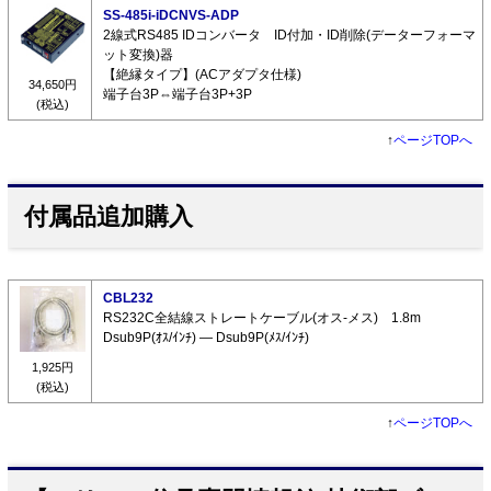
SS-485i-iDCNVS-ADP
2線式RS485 IDコンバータ ID付加・ID削除(データーフォーマ
ット変換)器
【絶縁タイプ】(ACアダプタ仕様)
34,650円
端子台3P⇔端子台3P+3P
(税込)
↑
ページTOPへ
付属品追加購入
CBL232
RS232C全結線ストレートケーブル(オス-メス) 1.8m
Dsub9P(ｵｽ/ｲﾝﾁ) ― Dsub9P(ﾒｽ/ｲﾝﾁ)
1,925円
(税込)
↑
ページTOPへ