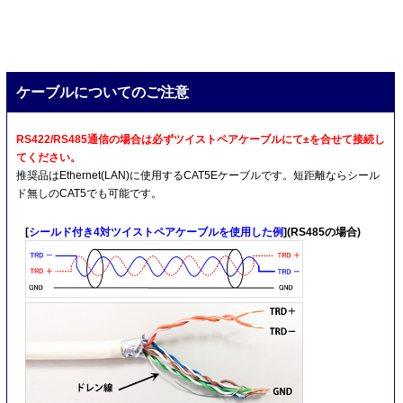
ケーブルについてのご注意
RS422/RS485通信の場合は必ずツイストペアケーブルにて±を合せて接続し
てください。
推奨品はEthernet(LAN)に使用するCAT5Eケーブルです。短距離ならシール
ド無しのCAT5でも可能です。
[
シールド付き4対ツイストペアケーブルを使用した例
](RS485の場合)