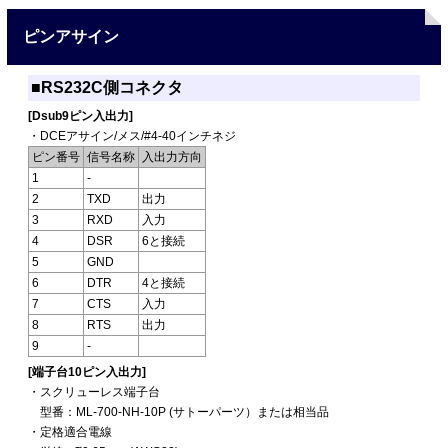
ピンアサイン
■RS232C側コネクタ
[Dsub9ピン入出力]
・DCEアサイン/メス/#4-40インチネジ
ピン番号
信号名称
入出力方向
1
-
2
TXD
出力
3
RXD
入力
4
DSR
6と接続
5
GND
6
DTR
4と接続
7
CTS
入力
8
RTS
出力
9
-
[端子台10ピン入出力]
・スクリューレス端子台
型番：ML-700-NH-10P (サトーパーツ）または相当品
・定格適合電線