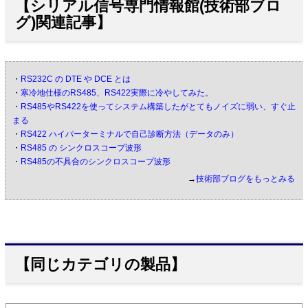
【シリアル信号専門情報館(技術部ブロ
グ)関連記事】
・
RS232C の DTE や DCE とは
・
寒冷地仕様のRS485、RS422実際に冷やしてみた。
・
RS485やRS422を使ってシステム構築したがとてもノイズに弱い、すぐ止
まる
・
RS422 ハイパーターミナルで自己診断方法（データのみ）
・
RS485 の シンクロスコープ波形
・
RS485の不具合のシンクロスコープ波形
→
技術部ブログをもっとみる
【同じカテゴリの製品】