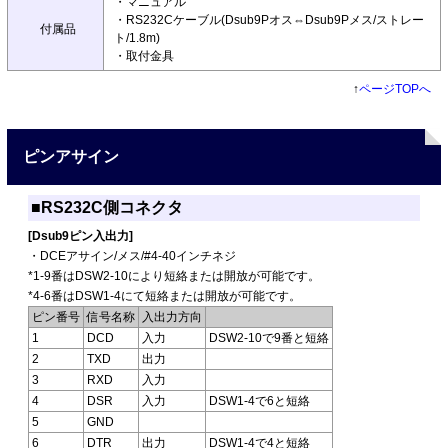
・マニュアル
・RS232Cケーブル(Dsub9Pオス⇔Dsub9Pメス/ストレー
付属品
ト/1.8m)
・取付金具
↑
ページTOPへ
ピンアサイン
■RS232C側コネクタ
[Dsub9ピン入出力]
・DCEアサイン/メス/#4-40インチネジ
*1-9番はDSW2-10により短絡または開放が可能です。
*4-6番はDSW1-4にて短絡または開放が可能です。
ピン番号
信号名称
入出力方向
1
DCD
入力
DSW2-10で9番と短絡
2
TXD
出力
3
RXD
入力
4
DSR
入力
DSW1-4で6と短絡
5
GND
6
DTR
出力
DSW1-4で4と短絡