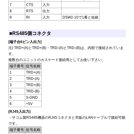
7
CTS
入力
8
RTS
出力
9
RI
入力
DSW2-10で1番と短絡
■RS485側コネクタ
[端子台6ピン入出力]
注) TRD+(A)とTRD+(B)・TRD-(A)とTRD-(B)は、内部で接続されていま
す。
複数台のユニットのカスケード接続用としてお使い下さい。
端子番号
信号名称
1
TRD+(A)
2
TRD-(A)
3
TRD+(B)
4
TRD-(B)
5
S-GND
6
+5V
[RJ45入出力]
・サコム製RS485機器のRJ45コネクタと市販のLANケーブルで接続可能
です。
端子番号
信号名称