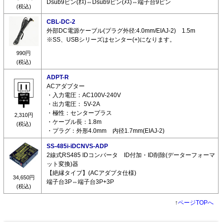
Dsub9ピン(ｵｽ)⇔Dsub9ピン(ﾒｽ)⇔端子台9ピン
(税込)
CBL-DC-2
外部DC電源ケーブル(プラグ外径:4.0mm/EIAJ-2) 1.5m
※SS、USBシリーズはセンター(+)になります。
990円
(税込)
ADPT-R
ACアダプター
・入力電圧：AC100V-240V
・出力電圧： 5V-2A
・極性：センタープラス
2,310円
・ケーブル長：1.8m
(税込)
・プラグ：外形4.0mm 内径1.7mm(EIAJ-2)
SS-485i-iDCNVS-ADP
2線式RS485 IDコンバータ ID付加・ID削除(データーフォーマ
ット変換)器
【絶縁タイプ】(ACアダプタ仕様)
34,650円
端子台3P⇔端子台3P+3P
(税込)
↑
ページTOPへ