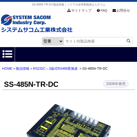
SS-485N-TR-DC製品情報｜シリアル信号変換器ならサコム
サイトマップ
FAQ
お問合せ
HOME
>
製品情報
>
RS232C⇔2線式RS485変換器
> SS-485N-TR-DC
HOME
SS-485N-TR-DC
製品情報
2008年発売
各種ダウンロード
お客様サポート
会社情報