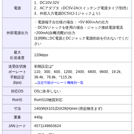
1、DC10V-32V
電源
2、ACアダプタ（DC5V-2A/スイッチング電源タイプ/別売）
3、外部入力電源DC5V(J-1ジャックより)
・電源端子台仕様の場合： +5V 800ｍAの出力
・DC5Vジャックを使用の場合：ジャック接続電源電流
外部電源出力
−200mA(自機消費)の出力
注)同時にDC電源とDCジャック電源供給を行わないでくだ
さい
最大
120kbps
伝送速度
送受信切換
初期設定は*
ボーレート
110、300、600、1200、2400、4800、9600、19.2k、
手動設定
38.4k、76.8k、*115.2k
(bps)
→
設定可能ボーレート機種別一覧
対応OS
OSに依存しない
RoHS
RoHS10物質対応
寸法
140(W)X101(D)X28(H)mm (突起物含まず)
重量
440g
JANコード
4571149663624