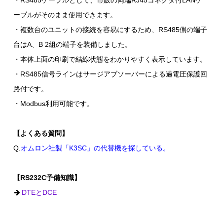
・RS485ケーブルとして、市販の両端RJ45コネクタ付LANケ
ーブルがそのまま使用できます。
・複数台のユニットの接続を容易にするため、RS485側の端子
台はA、B 2組の端子を装備しました。
・本体上面の印刷で結線状態をわかりやすく表示しています。
・RS485信号ラインはサージアブソーバーによる過電圧保護回
路付です。
・Modbus利用可能です。
【よくある質問】
Q.
オムロン社製「K3SC」の代替機を探している。
【RS232C予備知識】
DTEとDCE