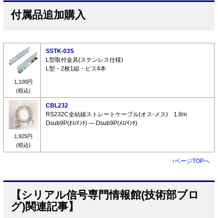
付属品追加購入
SSTK-03S
L型取付金具(ステンレス仕様)
L型・2枚1組・ビス4本
1,100円
(税込)
CBL232
RS232C全結線ストレートケーブル(オス-メス) 1.8m
Dsub9P(ｵｽ/ｲﾝﾁ) ― Dsub9P(ﾒｽ/ｲﾝﾁ)
1,925円
(税込)
↑
ページTOPへ
【シリアル信号専門情報館(技術部ブロ
グ)関連記事】