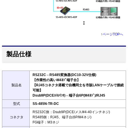
↑
ページTOPへ
製品仕様
RS232C⇔RS485変換器(DC10-32V仕様)
【作業性の高いM4ﾈｼﾞ端子台】
製品名
【RJ45コネクタ搭載で自機同士を市販LANケーブルで接続
可能】
Dsub9P(DCE/ﾒｽ/ｲﾝﾁ)⇔端子台6P(M4ﾈｼﾞ)/RJ45
型式
SS-485N-TR-DC
RS232C側：Dsub9P(DCE/メス/#4-40インチネジ)
コネクタ
RS485側：RJ45、端子台(6P/M4ネジ)
FG端子：M3ネジ