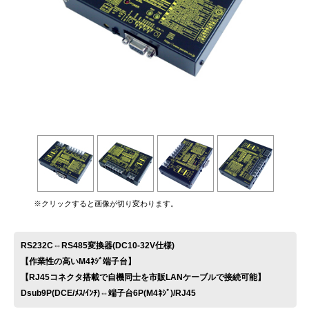
お問い合わせ
※クリックすると画像が切り変わります。
RS232C⇔RS485変換器(DC10-32V仕様)
【作業性の高いM4ﾈｼﾞ端子台】
【RJ45コネクタ搭載で自機同士を市販LANケーブルで接続可能】
Dsub9P(DCE/ﾒｽ/ｲﾝﾁ)⇔端子台6P(M4ﾈｼﾞ)/RJ45