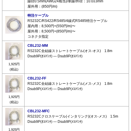
線径0.5mm(AWG24相当)/単線/外径：10.0±3mm
屋外用：(850円/m)
特注ケーブル
RS232C/RS422/RS485/4線式RS485特注ケーブル
屋内用：8,500円+(550円/m)〜
屋外用：8,500円+(850円/m)〜
コネクタ指定
CBL232-MM
RS232C全結線ストレートケーブル(オス-オス) 1.8m
Dsub9P(ｵｽ/ｲﾝﾁ) ― Dsub9P(ｵｽ/ｲﾝﾁ)
1,925円
(税込)
CBL232-FF
RS232C全結線ストレートケーブル(メス-メス) 1.8m
Dsub9P(ﾒｽ/ｲﾝﾁ) ― Dsub9P(ﾒｽ/ｲﾝﾁ)
1,925円
(税込)
CBL232-MFC
RS232Cクロスケーブル(インタリンク)(オス-メス) 1.5m
Dsub9P(ｵｽ/ｲﾝﾁ) ― Dsub9P(ﾒｽ/ｲﾝﾁ)
1,925円