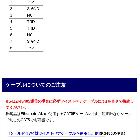
1
+5V
2
S-GND
3
NC
4
TRD-
5
TRD+
6
NC
7
S-GND
8
+5V
ケーブルについてのご注意
RS422/RS485通信の場合は必ずツイストペアケーブルにて±を合せて接続し
てください。
推奨品はEthernet(LAN)に使用するCAT5Eケーブルです。短距離ならシール
ド無しのCAT5でも可能です。
[
シールド付き4対ツイストペアケーブルを使用した例
](RS485の場合)