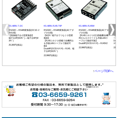
KS-485N-T-DC
KS-485N-RJ45-T6P
KS-485N-RJ45W
KS-
RS232C⇔RS485変換器(DC10~2
RS232C⇔RS485変換器(ACアダ
RS232C⇔RS485変換器(ACアダ
RS
5V仕様)
プタ仕様)
プタ仕様)
プタ
【両側端子台小型変換器】
【M2ﾈｼﾞ端子台でつなぐ小型変
【RJ45コネクタ2口搭載機!自機
【発
端子台3P(M3ﾈｼﾞ)⇔端子台6P(M
換器】
同士もカスケードも市販LANケ
ーモ
3ﾈｼﾞ)
【RJ45コネクタ搭載で自機同士
ーブルで接続可能】
Dsu
を市販LANケーブルで接続可
Dsub9P(DCE/ﾒｽ/ｲﾝﾁ)⇔RJ45X2
ｽ/ﾐﾘ
25,300円(税込)
能】
22,990円(税込)
22,
Dsub9P(DCE/ﾒｽ/ｲﾝﾁ)⇔RJ45、端
子台6P(M2ﾈｼﾞ)
22,990円(税込)
↑
ページTOPへ