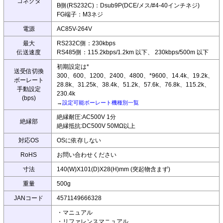
コネクタ
B側(RS232C)：Dsub9P(DCE/メス/#4-40インチネジ)
FG端子：M3ネジ
電源
AC85V-264V
最大
RS232C側：230kbps
伝送速度
RS485側：115.2kbps/1.2km 以下、 230kbps/500m 以下
初期設定は*
送受信切換
300、600、1200、2400、4800、*9600、14.4k、19.2k、
ボーレート
28.8k、31.25k、38.4k、51.2k、57.6k、76.8k、115.2k、
手動設定
230.4k
(bps)
→
設定可能ボーレート機種別一覧
絶縁耐圧:AC500V 1分
絶縁部
絶縁抵抗:DC500V 50MΩ以上
対応OS
OSに依存しない
RoHS
お問い合わせください
寸法
140(W)X101(D)X28(H)mm (突起物含まず)
重量
500g
JANコード
4571149666328
・マニュアル
・リファレンスマニュアル