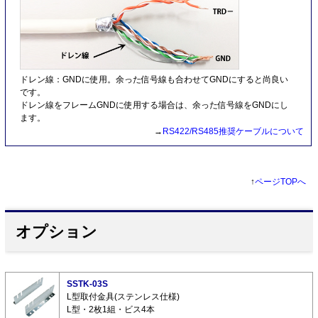
ドレン線：GNDに使用。余った信号線も合わせてGNDにすると尚良い
です。
ドレン線をフレームGNDに使用する場合は、余った信号線をGNDにし
ます。
→
RS422/RS485推奨ケーブルについて
↑
ページTOPへ
オプション
SSTK-03S
L型取付金具(ステンレス仕様)
L型・2枚1組・ビス4本