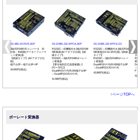
SS-485i-iDCNVS-ADP
SS-iD485i-232-WPCA-ADP
SS-iD485i-232-WPCA-DC
SS-
2線式RS485 IDコンバータ ID
RS232C⇔ID機能付き2線式RS48
RS232C⇔ID機能付き2線式RS48
RS
付加・ID削除(データーフォーマ
5変換器(ACアダプタ仕様)【絶
5変換器(DC10-32V仕様)【絶縁
変換
ット変換)器
縁タイプ】
タイプ】
タイ
【絶縁タイプ】(ACアダプタ仕
RS232C⇔2線式RS485ボーレー
RS232C⇔2線式RS485ボーレー
RS
様)
ト変換器
ト変換器
変換
端子台3P⇔端子台3P+3P
【寒冷地対応広温度範囲(-2
Dsub9P(ｵｽ/ｲﾝﾁ)/RJ45/端子台9P
Dsu
0℃〜70℃)】
⇔Dsub9P(DCE/ﾒｽ/ｲﾝﾁ)
⇔Ds
34,650円(税込)
Dsub9P(ｵｽ/ｲﾝﾁ)/RJ45/端子台9P
P
43,890円(税込)
⇔Dsub9P(DCE/ﾒｽ/ｲﾝﾁ)
41,
41,580円(税込)
↑
ページTOPへ
ボーレート変換器