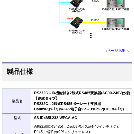
↑
ページTOPへ
製品仕様
RS232C⇔ID機能付き2線式RS485変換器(AC90-240V仕様)
【絶縁タイプ】
製品名
RS232C⇔2線式RS485ボーレート変換器
Dsub9P(ｵｽ/ｲﾝﾁ)/RJ45/端子台9P⇔Dsub9P(DCE/ﾒｽ/ｲﾝﾁ)
型式
SS-iD485i-232-WPCA-AC
A側(2線式RS485)：Dsub9P(オス/#4-40インチネジ)、
RJ45、端子台(9P/スクリューレス)