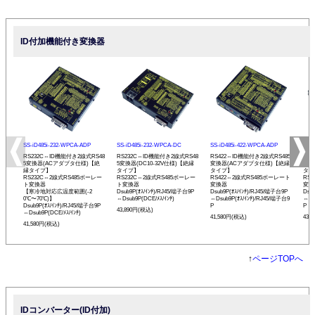
ID付加機能付き変換器
SS-iD485i-232-WPCA-ADP
SS-iD485i-232-WPCA-DC
SS-iD485i-422-WPCA-ADP
SS-
RS232C⇔ID機能付き2線式RS48
RS232C⇔ID機能付き2線式RS48
RS422⇔ID機能付き2線式RS485
RS
5変換器(ACアダプタ仕様)【絶
5変換器(DC10-32V仕様)【絶縁
変換器(ACアダプタ仕様)【絶縁
変換
縁タイプ】
タイプ】
タイプ】
タイ
RS232C⇔2線式RS485ボーレー
RS232C⇔2線式RS485ボーレー
RS422⇔2線式RS485ボーレート
RS
ト変換器
ト変換器
変換器
変換
【寒冷地対応広温度範囲(-2
Dsub9P(ｵｽ/ｲﾝﾁ)/RJ45/端子台9P
Dsub9P(ｵｽ/ｲﾝﾁ)/RJ45/端子台9P
Dsu
0℃〜70℃)】
⇔Dsub9P(DCE/ﾒｽ/ｲﾝﾁ)
⇔Dsub9P(ｵｽ/ｲﾝﾁ)/RJ45/端子台9
⇔Ds
Dsub9P(ｵｽ/ｲﾝﾁ)/RJ45/端子台9P
P
P
43,890円(税込)
⇔Dsub9P(DCE/ﾒｽ/ｲﾝﾁ)
41,580円(税込)
43,
41,580円(税込)
↑
ページTOPへ
IDコンバーター(ID付加)