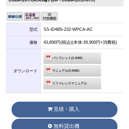
Dsub9P(ｵｽ/ｲﾝﾁ)/RJ45/端子台9P⇔Dsub9P(DCE/ﾒｽ/ｲﾝﾁ)
SS-iD485i-232-WPCA-AC
型式
43,890円(税込)(本体:39,900円+消費税)
価格
パンフレット(0.3MB)
ダウンロード
マニュアル(0.9MB)
リファレンスマニュアル
見積・購入
無料貸出機