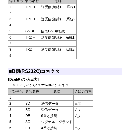
端子番号
信号名称
意味
1
TRDI+
送受信(絶縁)+ 系統1
2
3
TRDI+
送受信(絶縁)+ 系統2
4
5
GNDI
信号GND(絶縁)
6
TRDI-
送受信(絶縁)- 系統1
7
8
TRDI-
送受信(絶縁)- 系統2
9
■B側(RS232C)コネクタ
[Dsub9ピン入出力]
・DCEアサイン/メス/#4-40インチネジ
ピン番号
信号名称
意味
入出力方向
1
-
-
-
2
SD
送信データ
出力
3
RD
受信データ
入力
4
DR
6番と接続
入力
5
SG
シグナル・グランド
-
6
ER
4番と接続
出力