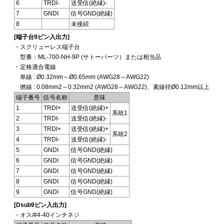
6
TRDI-
送受信(絶縁)-
7
GNDI
信号GND(絶縁)
8
未接続
[端子台9ピン入出力]
・スクリューレス端子台
型番：ML-700-NH-9P (サトーパーツ）または相当品
・定格適合電線
単線 : Ø0.32mm～Ø0.65mm (AWG28～AWG22)
撚線 : 0.08mm2～0.32mm2 (AWG28～AWG22)、素線径Ø0.12mm以上
端子番号
信号名称
意味
1
TRDI+
送受信(絶縁)+
系統1
2
TRDI-
送受信(絶縁)-
3
TRDI+
送受信(絶縁)+
系統2
4
TRDI-
送受信(絶縁)-
5
GNDI
信号GND(絶縁)
6
GNDI
信号GND(絶縁)
7
GNDI
信号GND(絶縁)
8
GNDI
信号GND(絶縁)
9
GNDI
信号GND(絶縁)
[Dsub9ピン入出力]
・オス/#4-40インチネジ