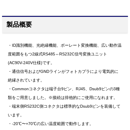
製品概要
・ID識別機能、光絶縁機能、ボーレート変換機能、広い動作温
度範囲をもつ2線式RS485⇔RS232C信号変換ユニット
(AC90V-240V仕様)です。
・通信信号およびGNDラインがフォトカプラにより電気的に
絶縁されています。
・Commonコネクタは端子台9ピン、RJ45、Dsub9ピンの3種
類をご用意しました。※接続は排他的にご使用になれます。
・端末側RS232C側コネクタは標準的なDsub9ピンを装備して
います。
・-20℃〜+70℃の広い温度範囲で動作します。