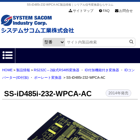
SS-iD485i-232-WPCA-AC製品情報｜シリアル信号変換器ならサコム
サイトマップ
FAQ
お問合せ
HOME
>
製品情報
>
RS232C⇔2線式RS485変換器
・
ID付加機能付き変換器
・
IDコン
HOME
バーター(ID付加)
・
ボーレート変換器
> SS-iD485i-232-WPCA-AC
製品情報
SS-iD485i-232-WPCA-AC
2014年発売
各種ダウンロード
お客様サポート
会社情報