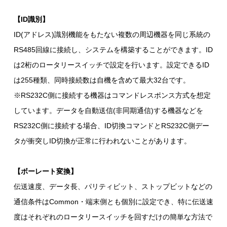
【ID識別】
ID(アドレス)識別機能をもたない複数の周辺機器を同じ系統の
RS485回線に接続し、システムを構築することができます。ID
は2桁のロータリースイッチで設定を行います。設定できるID
は255種類、同時接続数は自機を含めて最大32台です。
※RS232C側に接続する機器はコマンドレスポンス方式を想定
しています。データを自動送信(非同期通信)する機器などを
RS232C側に接続する場合、ID切換コマンドとRS232C側デー
タが衝突しID切換が正常に行われないことがあります。
【ボーレート変換】
伝送速度、データ長、パリティビット、ストップビットなどの
通信条件はCommon・端末側とも個別に設定でき、特に伝送速
度はそれぞれのロータリースイッチを回すだけの簡単な方法で