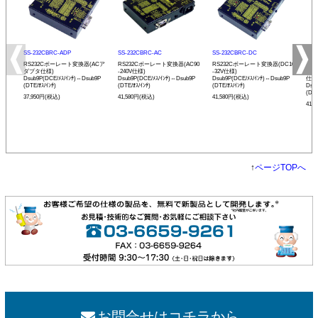
SS-232CBRC-ADP
SS-232CBRC-AC
SS-232CBRC-DC
SS-
RS232Cボーレート変換器(ACア
RS232Cボーレート変換器(AC90
RS232Cボーレート変換器(DC10
リモ
ダプタ仕様)
-240V仕様)
-32V仕様)
ボー
Dsub9P(DCE/ﾒｽ/ｲﾝﾁ)⇔Dsub9P
Dsub9P(DCE/ﾒｽ/ｲﾝﾁ)⇔Dsub9P
Dsub9P(DCE/ﾒｽ/ｲﾝﾁ)⇔Dsub9P
仕様
(DTE/ｵｽ/ｲﾝﾁ)
(DTE/ｵｽ/ｲﾝﾁ)
(DTE/ｵｽ/ｲﾝﾁ)
Dsu
(DTE
37,950円(税込)
41,580円(税込)
41,580円(税込)
41,
↑
ページTOPへ
お問合せはコチラから