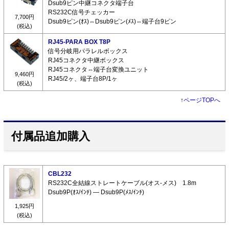
Dsub9ピン中継コネクタ端子台
RS232C信号チェッカー
7,700円
Dsub9ピン(ｵｽ)⇔Dsub9ピン(ﾒｽ)⇔端子台9ピン
(税込)
RJ45-PARA BOX T8P
信号分岐用パラレルボックス
RJ45コネクタ中継ボックス
RJ45コネクタ⇔端子台変換ユニット
9,460円
RJ45/2ヶ、端子台8P/1ヶ
(税込)
↑
ページTOPへ
付属品追加購入
CBL232
RS232C全結線ストレートケーブル(オス-メス) 1.8m
Dsub9P(ｵｽ/ｲﾝﾁ) ― Dsub9P(ﾒｽ/ｲﾝﾁ)
1,925円
(税込)