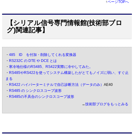
↑
ページTOPへ
【シリアル信号専門情報館(技術部ブロ
グ)関連記事】
・
485 ID を付加・削除してくれる変換器
・
RS232C の DTE や DCE とは
・
寒冷地仕様のRS485、RS422実際に冷やしてみた。
・
RS485やRS422を使ってシステム構築したがとてもノイズに弱い、すぐ止
まる
・
RS422 ハイパーターミナルで自己診断方法（データのみ）
AE40
・
RS485 の シンクロスコープ波形
・
RS485の不具合のシンクロスコープ波形
→
技術部ブログをもっとみる