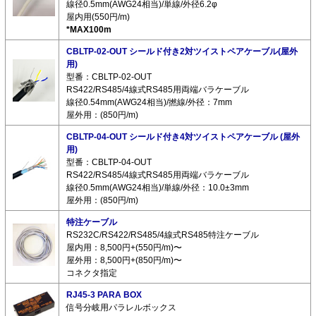
線径0.5mm(AWG24相当)/単線/外径6.2φ
屋内用(550円/m)
*MAX100m
CBLTP-02-OUT シールド付き2対ツイストペアケーブル(屋外
用)
型番：CBLTP-02-OUT
RS422/RS485/4線式RS485用両端バラケーブル
線径0.54mm(AWG24相当)/撚線/外径：7mm
屋外用：(850円/m)
CBLTP-04-OUT シールド付き4対ツイストペアケーブル (屋外
用)
型番：CBLTP-04-OUT
RS422/RS485/4線式RS485用両端バラケーブル
線径0.5mm(AWG24相当)/単線/外径：10.0±3mm
屋外用：(850円/m)
特注ケーブル
RS232C/RS422/RS485/4線式RS485特注ケーブル
屋内用：8,500円+(550円/m)〜
屋外用：8,500円+(850円/m)〜
コネクタ指定
RJ45-3 PARA BOX
信号分岐用パラレルボックス