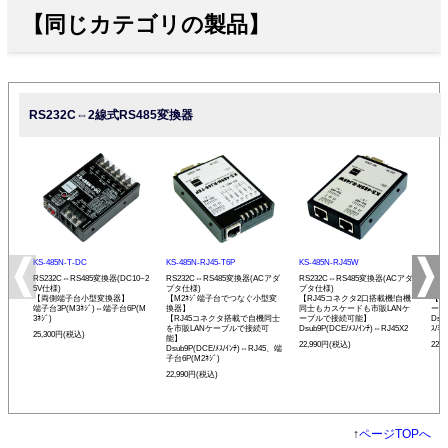
【同じカテゴリの製品】
RS232C⇔2線式RS485変換器
KS-485N-T-DC
KS-485N-RJ45-T6P
KS-485N-RJ45W
KS-
RS232C⇔RS485変換器(DC10~2
RS232C⇔RS485変換器(ACアダ
RS232C⇔RS485変換器(ACアダ
RS
5V仕様)
プタ仕様)
プタ仕様)
プタ
【両側端子台小型変換器】
【M2ﾈｼﾞ端子台でつなぐ小型変
【RJ45コネクタ2口搭載機!自機
【発
端子台3P(M3ﾈｼﾞ)⇔端子台6P(M
換器】
同士もカスケードも市販LANケ
ーモ
3ﾈｼﾞ)
【RJ45コネクタ搭載で自機同士
ーブルで接続可能】
Dsu
を市販LANケーブルで接続可
Dsub9P(DCE/ﾒｽ/ｲﾝﾁ)⇔RJ45X2
ｽ/ﾐﾘ
25,300円(税込)
能】
22,990円(税込)
22,
Dsub9P(DCE/ﾒｽ/ｲﾝﾁ)⇔RJ45、端
子台6P(M2ﾈｼﾞ)
22,990円(税込)
↑
ページTOPへ