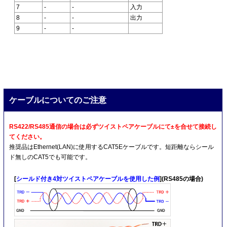
7
-
-
入力
8
-
-
出力
9
-
-
ケーブルについてのご注意
RS422/RS485通信の場合は必ずツイストペアケーブルにて±を合せて接続し
てください。
推奨品はEthernet(LAN)に使用するCAT5Eケーブルです。短距離ならシール
ド無しのCAT5でも可能です。
[
シールド付き4対ツイストペアケーブルを使用した例
](RS485の場合)