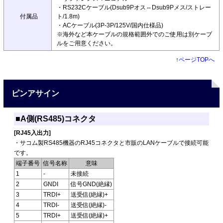
・RS232Cケーブル(Dsub9Pオス⇔Dsub9Pメス/ストレー
付属品
ト/1.8m)
・ACケーブル(3P-3P/125V/国内仕様品)
※海外など本ケーブルの規格範囲外でのご使用は別ケーブ
ルをご用意ください。
↑
ページTOPへ
ピンアサイン
■A側(RS485)コネクタ
[RJ45入出力]
・サコム製RS485機器のRJ45コネクタと市販のLANケーブルで接続可能
です。
端子番号
信号名称
意味
1
-
未接続
2
GNDI
信号GND(絶縁)
3
TRDI+
送受信(絶縁)+
4
TRDI-
送受信(絶縁)-
5
TRDI+
送受信(絶縁)+