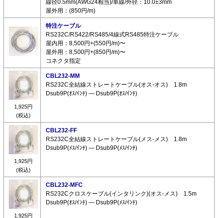
線径0.5mm(AWG24相当)/単線/外径：10.0±3mm
屋外用：(850円/m)
特注ケーブル
RS232C/RS422/RS485/4線式RS485特注ケーブル
屋内用：8,500円+(550円/m)〜
屋外用：8,500円+(850円/m)〜
コネクタ指定
CBL232-MM
RS232C全結線ストレートケーブル(オス-オス) 1.8m
Dsub9P(ｵｽ/ｲﾝﾁ) ― Dsub9P(ｵｽ/ｲﾝﾁ)
1,925円
(税込)
CBL232-FF
RS232C全結線ストレートケーブル(メス-メス) 1.8m
Dsub9P(ﾒｽ/ｲﾝﾁ) ― Dsub9P(ﾒｽ/ｲﾝﾁ)
1,925円
(税込)
CBL232-MFC
RS232Cクロスケーブル(インタリンク)(オス-メス) 1.5m
Dsub9P(ｵｽ/ｲﾝﾁ) ― Dsub9P(ﾒｽ/ｲﾝﾁ)
1,925円