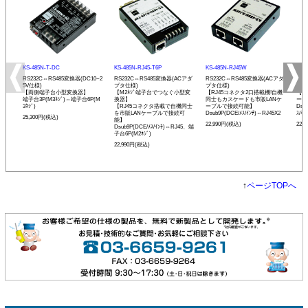
KS-485N-T-DC
KS-485N-RJ45-T6P
KS-485N-RJ45W
KS-
RS232C⇔RS485変換器(DC10~2
RS232C⇔RS485変換器(ACアダ
RS232C⇔RS485変換器(ACアダ
RS
5V仕様)
プタ仕様)
プタ仕様)
プタ
【両側端子台小型変換器】
【M2ﾈｼﾞ端子台でつなぐ小型変
【RJ45コネクタ2口搭載機!自機
【発
端子台3P(M3ﾈｼﾞ)⇔端子台6P(M
換器】
同士もカスケードも市販LANケ
ーモ
3ﾈｼﾞ)
【RJ45コネクタ搭載で自機同士
ーブルで接続可能】
Dsu
を市販LANケーブルで接続可
Dsub9P(DCE/ﾒｽ/ｲﾝﾁ)⇔RJ45X2
ｽ/ﾐﾘ
25,300円(税込)
能】
22,990円(税込)
22,
Dsub9P(DCE/ﾒｽ/ｲﾝﾁ)⇔RJ45、端
子台6P(M2ﾈｼﾞ)
22,990円(税込)
↑
ページTOPへ