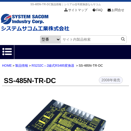
SS-485N-TR-DC製品情報｜シリアル信号変換器ならサコム
サイトマップ
FAQ
お問合せ
HOME
>
製品情報
>
RS232C⇔2線式RS485変換器
> SS-485N-TR-DC
HOME
SS-485N-TR-DC
製品情報
2008年発売
各種ダウンロード
お客様サポート
会社情報