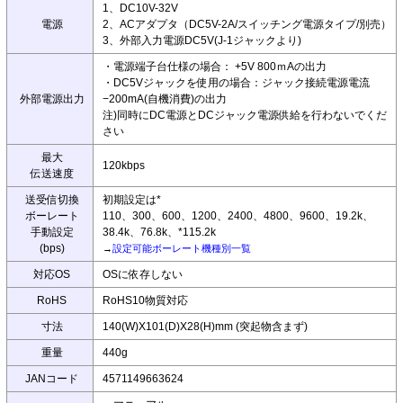
1、DC10V-32V
電源
2、ACアダプタ（DC5V-2A/スイッチング電源タイプ/別売）
3、外部入力電源DC5V(J-1ジャックより)
・電源端子台仕様の場合： +5V 800ｍAの出力
・DC5Vジャックを使用の場合：ジャック接続電源電流
外部電源出力
−200mA(自機消費)の出力
注)同時にDC電源とDCジャック電源供給を行わないでくだ
さい
最大
120kbps
伝送速度
送受信切換
初期設定は*
ボーレート
110、300、600、1200、2400、4800、9600、19.2k、
手動設定
38.4k、76.8k、*115.2k
(bps)
→
設定可能ボーレート機種別一覧
対応OS
OSに依存しない
RoHS
RoHS10物質対応
寸法
140(W)X101(D)X28(H)mm (突起物含まず)
重量
440g
JANコード
4571149663624