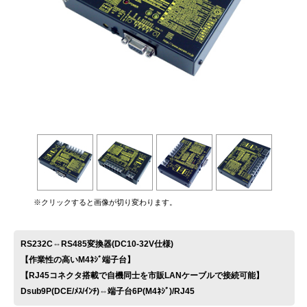
お問い合わせ
※クリックすると画像が切り変わります。
RS232C⇔RS485変換器(DC10-32V仕様)
【作業性の高いM4ﾈｼﾞ端子台】
【RJ45コネクタ搭載で自機同士を市販LANケーブルで接続可能】
Dsub9P(DCE/ﾒｽ/ｲﾝﾁ)⇔端子台6P(M4ﾈｼﾞ)/RJ45