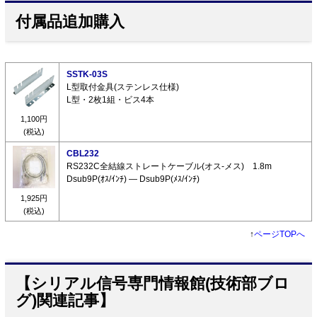
付属品追加購入
SSTK-03S
L型取付金具(ステンレス仕様)
L型・2枚1組・ビス4本
1,100円
(税込)
CBL232
RS232C全結線ストレートケーブル(オス-メス) 1.8m
Dsub9P(ｵｽ/ｲﾝﾁ) ― Dsub9P(ﾒｽ/ｲﾝﾁ)
1,925円
(税込)
↑
ページTOPへ
【シリアル信号専門情報館(技術部ブロ
グ)関連記事】