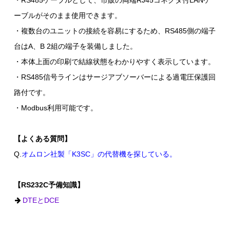
・RS485ケーブルとして、市販の両端RJ45コネクタ付LANケ
ーブルがそのまま使用できます。
・複数台のユニットの接続を容易にするため、RS485側の端子
台はA、B 2組の端子を装備しました。
・本体上面の印刷で結線状態をわかりやすく表示しています。
・RS485信号ラインはサージアブソーバーによる過電圧保護回
路付です。
・Modbus利用可能です。
【よくある質問】
Q.
オムロン社製「K3SC」の代替機を探している。
【RS232C予備知識】
DTEとDCE