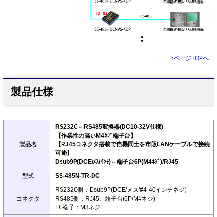
↑
ページTOPへ
製品仕様
RS232C⇔RS485変換器(DC10-32V仕様)
【作業性の高いM4ﾈｼﾞ端子台】
製品名
【RJ45コネクタ搭載で自機同士を市販LANケーブルで接続
可能】
Dsub9P(DCE/ﾒｽ/ｲﾝﾁ)⇔端子台6P(M4ﾈｼﾞ)/RJ45
型式
SS-485N-TR-DC
RS232C側：Dsub9P(DCE/メス/#4-40インチネジ)
コネクタ
RS485側：RJ45、端子台(6P/M4ネジ)
FG端子：M3ネジ