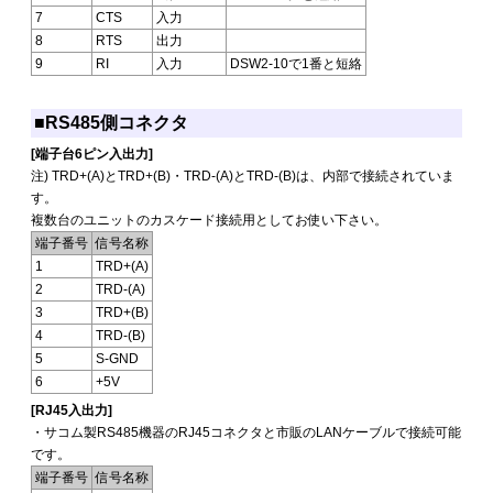
7
CTS
入力
8
RTS
出力
9
RI
入力
DSW2-10で1番と短絡
■RS485側コネクタ
[端子台6ピン入出力]
注) TRD+(A)とTRD+(B)・TRD-(A)とTRD-(B)は、内部で接続されていま
す。
複数台のユニットのカスケード接続用としてお使い下さい。
端子番号
信号名称
1
TRD+(A)
2
TRD-(A)
3
TRD+(B)
4
TRD-(B)
5
S-GND
6
+5V
[RJ45入出力]
・サコム製RS485機器のRJ45コネクタと市販のLANケーブルで接続可能
です。
端子番号
信号名称