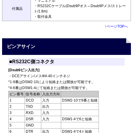
・マニュアル
・RS232Cケーブル(Dsub9Pオス⇔Dsub9Pメス/ストレー
付属品
ト/1.8m)
・取付金具
↑
ページTOPへ
ピンアサイン
■RS232C側コネクタ
[Dsub9ピン入出力]
・DCEアサイン/メス/#4-40インチネジ
*1-9番はDSW2-10により短絡または開放が可能です。
*4-6番はDSW1-4にて短絡または開放が可能です。
ピン番号
信号名称
入出力方向
1
DCD
入力
DSW2-10で9番と短絡
2
TXD
出力
3
RXD
入力
4
DSR
入力
DSW1-4で6と短絡
5
GND
6
DTR
出力
DSW1-4で4と短絡