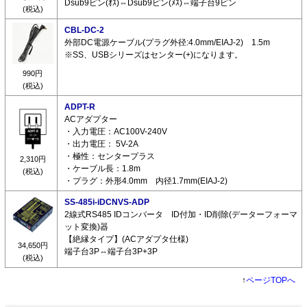
Dsub9ピン(ｵｽ)⇔Dsub9ピン(ﾒｽ)⇔端子台9ピン
(税込)
CBL-DC-2
外部DC電源ケーブル(プラグ外径:4.0mm/EIAJ-2) 1.5m
※SS、USBシリーズはセンター(+)になります。
990円
(税込)
ADPT-R
ACアダプター
・入力電圧：AC100V-240V
・出力電圧： 5V-2A
・極性：センタープラス
2,310円
・ケーブル長：1.8m
(税込)
・プラグ：外形4.0mm 内径1.7mm(EIAJ-2)
SS-485i-iDCNVS-ADP
2線式RS485 IDコンバータ ID付加・ID削除(データーフォーマ
ット変換)器
【絶縁タイプ】(ACアダプタ仕様)
34,650円
端子台3P⇔端子台3P+3P
(税込)
↑
ページTOPへ