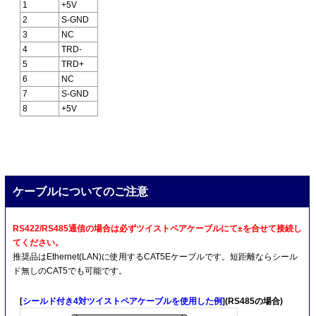
1
+5V
2
S-GND
3
NC
4
TRD-
5
TRD+
6
NC
7
S-GND
8
+5V
ケーブルについてのご注意
RS422/RS485通信の場合は必ずツイストペアケーブルにて±を合せて接続し
てください。
推奨品はEthernet(LAN)に使用するCAT5Eケーブルです。短距離ならシール
ド無しのCAT5でも可能です。
[
シールド付き4対ツイストペアケーブルを使用した例
](RS485の場合)