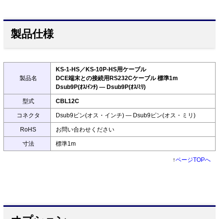
製品仕様
KS-1-HS／KS-10P-HS用ケーブル
製品名
DCE端末との接続用RS232Cケーブル 標準1m
Dsub9P(ｵｽ/ｲﾝﾁ) ― Dsub9P(ｵｽ/ﾐﾘ)
型式
CBL12C
コネクタ
Dsub9ピン(オス・インチ) ― Dsub9ピン(オス・ミリ)
RoHS
お問い合わせください
寸法
標準1m
↑
ページTOPへ