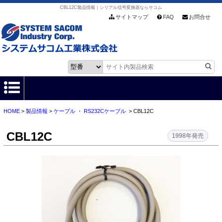
CBL12C製品情報｜シリアル信号変換器ならサコム
サイトマップ
FAQ
お問合せ
HOME
>
製品情報
>
ケーブル
・
RS232Cケーブル
> CBL12C
HOME
CBL12C
製品情報
1998年発売
各種ダウンロード
お客様サポート
会社情報