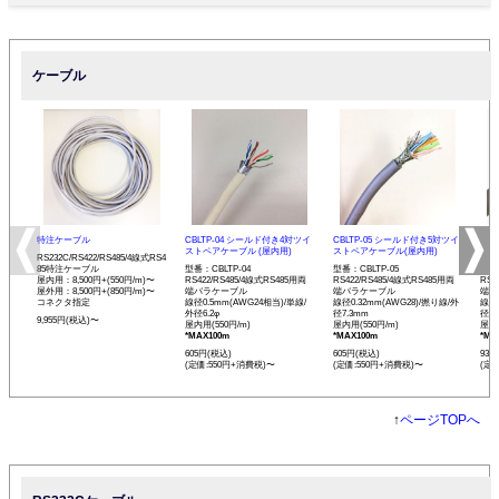
ケーブル
特注ケーブル
CBLTP-04 シールド付き4対ツイ
CBLTP-05 シールド付き5対ツイ
CB
ストペアケーブル (屋内用)
ストペアケーブル(屋内用)
イス
RS232C/RS422/RS485/4線式RS4
85特注ケーブル
型番：CBLTP-04
型番：CBLTP-05
型番：
屋内用：8,500円+(550円/m)〜
RS422/RS485/4線式RS485用両
RS422/RS485/4線式RS485用両
RS4
屋外用：8,500円+(850円/m)〜
端バラケーブル
端バラケーブル
端バ
コネクタ指定
線径0.5mm(AWG24相当)/単線/
線径0.32mm(AWG28)/撚り線/外
線径0
外径6.2φ
径7.3mm
径12
9,955円(税込)〜
屋内用(550円/m)
屋内用(550円/m)
屋内用
*MAX100m
*MAX100m
*MA
605円(税込)
605円(税込)
935
(定価:550円+消費税)〜
(定価:550円+消費税)〜
(定
↑
ページTOPへ