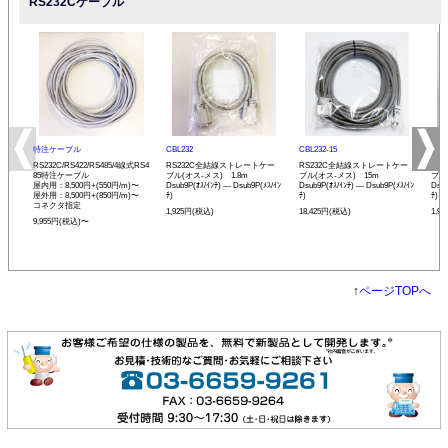
RS232Cケーブル
特注ケーブル
CBL232
CBL232-15
CBL
RS232C/RS422/RS485/4線式RS4
RS232C全結線ストレートケー
RS232C全結線ストレートケー
RS
85特注ケーブル
ブル(オス-メス) 1.8m
ブル(オス-メス) 15m
ブル
屋内用：8,500円+(550円/m)〜
Dsub9P(ｵｽ/ｲﾝﾁ) ― Dsub9P(ﾒｽ/ｲﾝ
Dsub9P(ｵｽ/ｲﾝﾁ) ― Dsub9P(ﾒｽ/ｲﾝ
Dsub
屋外用：8,500円+(850円/m)〜
ﾁ)
ﾁ)
ﾁ)
コネクタ指定
1,925円(税込)
18,425円(税込)
1,9
9,955円(税込)〜
↑
ページTOPへ