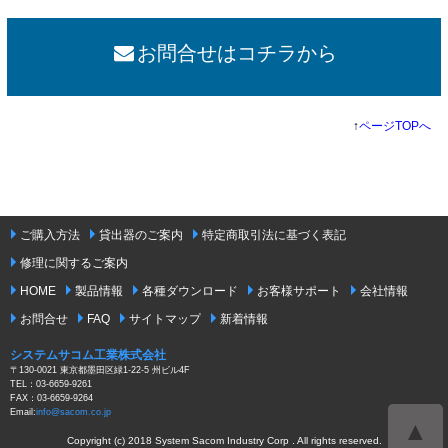
お問合せはコチラから
↑
ページTOPへ
ご購入方法
貸出器のご案内
特定商取引法に基づく表記
修理に関するご案内
HOME
製品情報
各種ダウンロード
お客様サポート
会社情報
お問合せ
FAQ
サイトマップ
新着情報
システムサコム工業株式会社
〒130-0021 東京都墨田区緑1-22-5 州ビル4F
TEL：03-6659-9261
FAX：03-6659-9264
Email:
info@sacom.co.jp
▲
Copyright (c) 2018 System Sacom Industry Corp . All rights reserved.