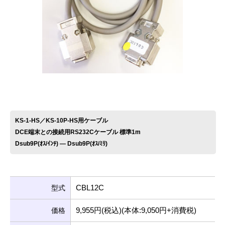
お問い合わせ
KS-1-HS／KS-10P-HS用ケーブル
DCE端末との接続用RS232Cケーブル 標準1m
Dsub9P(ｵｽ/ｲﾝﾁ) ― Dsub9P(ｵｽ/ﾐﾘ)
CBL12C
型式
9,955円(税込)(本体:9,050円+消費税)
価格