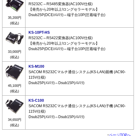
RS232C⇔RS485変換器(AC100V仕様)
【発売から20年以上!ロングセラーモデル】
Dsub25P(DCE/ﾒｽ/ﾐﾘ)⇔端子台10P(圧着端子台)
35,200円
(税込)
KS-10PT-HS
RS232C⇔RS422変換器(AC100V仕様)
【発売から20年以上!ロングセラーモデル】
Dsub25P(DCE/ﾒｽ/ﾐﾘ)⇔端子台10P(圧着端子台)
33,000円
(税込)
KS-M100
SACOM RS232Cマルチ通信システム(KS-LAN)親機 (AC90-
115V仕様)
Dsub25P(ﾒｽ/ﾐﾘ)⇔Dsub15P(ﾒｽ/ﾐﾘ)
45,100円
(税込)
KS-C100
SACOM RS232Cマルチ通信システム(KS-LAN)子機 (AC90-
115V仕様)
Dsub25P(ﾒｽ/ﾐﾘ)⇔Dsub15P(ﾒｽ/ﾐﾘ)
34,650円
(税込)
↑
ページTOPへ