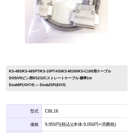
お問い合わせ
KS-485/KS-485PT/KS-10PT-HS/KS-M100/KS-C100用ケーブル
DOS/V9ピン用RS232Cストレートケーブル 標準1m
Dsub9P(ﾒｽ/ｲﾝﾁ) ― Dsub25P(ｵｽ/ﾐﾘ)
CBL16
型式
9,955円(税込)(本体:9,050円+消費税)
価格