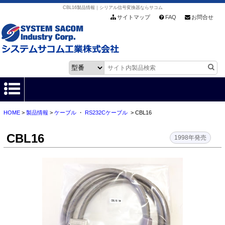
CBL16製品情報｜シリアル信号変換器ならサコム
サイトマップ
FAQ
お問合せ
HOME
>
製品情報
>
ケーブル
・
RS232Cケーブル
> CBL16
HOME
CBL16
製品情報
1998年発売
各種ダウンロード
お客様サポート
会社情報