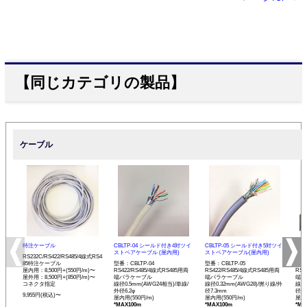
【同じカテゴリの製品】
ケーブル
特注ケーブル
CBLTP-04 シールド付き4対ツイ
CBLTP-05 シールド付き5対ツイ
CB
ストペアケーブル (屋内用)
ストペアケーブル(屋内用)
イス
RS232C/RS422/RS485/4線式RS4
85特注ケーブル
型番：CBLTP-04
型番：CBLTP-05
型番：
屋内用：8,500円+(550円/m)〜
RS422/RS485/4線式RS485用両
RS422/RS485/4線式RS485用両
RS4
屋外用：8,500円+(850円/m)〜
端バラケーブル
端バラケーブル
端バ
コネクタ指定
線径0.5mm(AWG24相当)/単線/
線径0.32mm(AWG28)/撚り線/外
線径0
外径6.2φ
径7.3mm
径12
9,955円(税込)〜
屋内用(550円/m)
屋内用(550円/m)
屋内用
*MAX100m
*MAX100m
*MA