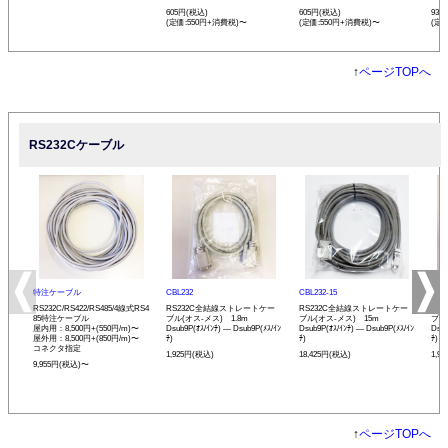
605円(税込)
605円(税込)
935
(定価:550円+消費税)〜
(定価:550円+消費税)〜
(定
↑
ページTOPへ
RS232Cケーブル
特注ケーブル
CBL232
CBL232-15
CBL
RS232C/RS422/RS485/4線式RS4
RS232C全結線ストレートケー
RS232C全結線ストレートケー
RS
85特注ケーブル
ブル(オス-メス) 1.8m
ブル(オス-メス) 15m
ブル
屋内用：8,500円+(550円/m)〜
Dsub9P(ｵｽ/ｲﾝﾁ) ― Dsub9P(ﾒｽ/ｲﾝ
Dsub9P(ｵｽ/ｲﾝﾁ) ― Dsub9P(ﾒｽ/ｲﾝ
Dsub
屋外用：8,500円+(850円/m)〜
ﾁ)
ﾁ)
ﾁ)
コネクタ指定
1,925円(税込)
18,425円(税込)
1,9
9,955円(税込)〜
↑
ページTOPへ