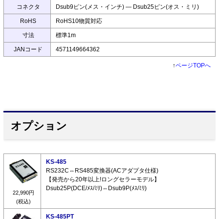
コネクタ
Dsub9ピン(メス・インチ) ― Dsub25ピン(オス・ミリ)
RoHS
RoHS10物質対応
寸法
標準1m
JANコード
4571149664362
↑
ページTOPへ
オプション
KS-485
RS232C⇔RS485変換器(ACアダプタ仕様)
【発売から20年以上!ロングセラーモデル】
Dsub25P(DCE/ﾒｽ/ﾐﾘ)⇔Dsub9P(ﾒｽ/ﾐﾘ)
22,990円
(税込)
KS-485PT