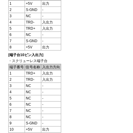
1
+5V
出力
2
S-GND
-
3
NC
-
4
TRD-
入出力
5
TRD+
入出力
6
NC
-
7
S-GND
-
8
+5V
出力
[端子台10ピン入出力]
・スクリューレス端子台
端子番号
信号名称
入出力方向
1
TRD+
入出力
2
TRD-
入出力
3
NC
-
4
NC
-
5
NC
-
6
NC
-
7
NC
-
8
NC
-
9
S-GND
-
10
+5V
出力