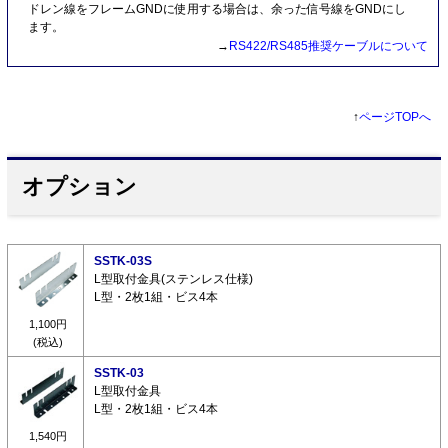
ドレン線をフレームGNDに使用する場合は、余った信号線をGNDにし
ます。
→
RS422/RS485推奨ケーブルについて
↑
ページTOPへ
オプション
SSTK-03S
L型取付金具(ステンレス仕様)
L型・2枚1組・ビス4本
1,100円
(税込)
SSTK-03
L型取付金具
L型・2枚1組・ビス4本
1,540円