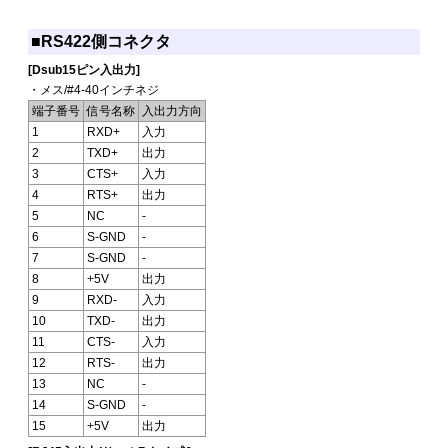
■RS422側コネクタ
[Dsub15ピン入出力]
・メス/#4-40インチネジ
端子番号
信号名称
入出力方向
1
RXD+
入力
2
TXD+
出力
3
CTS+
入力
4
RTS+
出力
5
NC
-
6
S-GND
-
7
S-GND
-
8
+5V
出力
9
RXD-
入力
10
TXD-
出力
11
CTS-
入力
12
RTS-
出力
13
NC
-
14
S-GND
-
15
+5V
出力