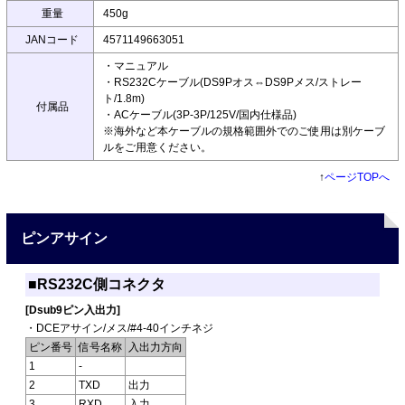
重量
450g
JANコード
4571149663051
・マニュアル
・RS232Cケーブル(DS9Pオス⇔DS9Pメス/ストレー
ト/1.8m)
付属品
・ACケーブル(3P-3P/125V/国内仕様品)
※海外など本ケーブルの規格範囲外でのご使用は別ケーブ
ルをご用意ください。
↑
ページTOPへ
ピンアサイン
■RS232C側コネクタ
[Dsub9ピン入出力]
・DCEアサイン/メス/#4-40インチネジ
ピン番号
信号名称
入出力方向
1
-
2
TXD
出力
3
RXD
入力