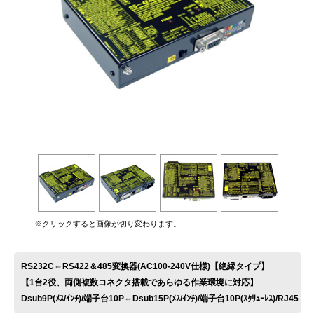
お問い合わせ
※クリックすると画像が切り変わります。
RS232C⇔RS422＆485変換器(AC100-240V仕様)【絶縁タイプ】
【1台2役、両側複数コネクタ搭載であらゆる作業環境に対応】
Dsub9P(ﾒｽ/ｲﾝﾁ)/端子台10P⇔Dsub15P(ﾒｽ/ｲﾝﾁ)/端子台10P(ｽｸﾘｭｰﾚｽ)/RJ45