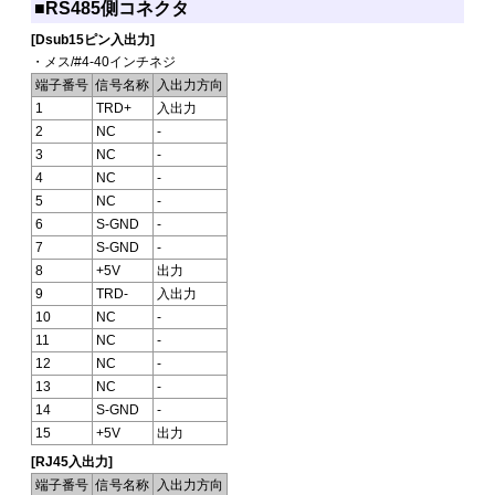
■RS485側コネクタ
[Dsub15ピン入出力]
・メス/#4-40インチネジ
端子番号
信号名称
入出力方向
1
TRD+
入出力
2
NC
-
3
NC
-
4
NC
-
5
NC
-
6
S-GND
-
7
S-GND
-
8
+5V
出力
9
TRD-
入出力
10
NC
-
11
NC
-
12
NC
-
13
NC
-
14
S-GND
-
15
+5V
出力
[RJ45入出力]
端子番号
信号名称
入出力方向