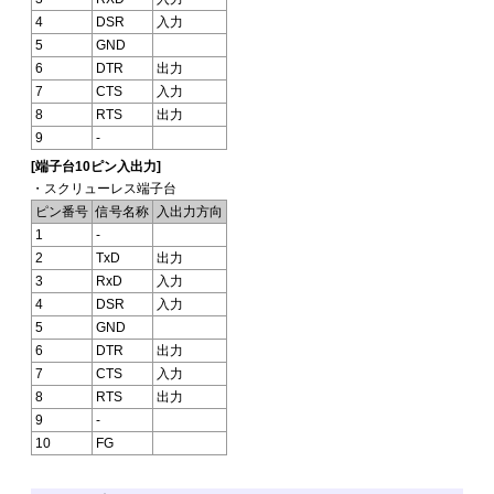
4
DSR
入力
5
GND
6
DTR
出力
7
CTS
入力
8
RTS
出力
9
-
[端子台10ピン入出力]
・スクリューレス端子台
ピン番号
信号名称
入出力方向
1
-
2
TxD
出力
3
RxD
入力
4
DSR
入力
5
GND
6
DTR
出力
7
CTS
入力
8
RTS
出力
9
-
10
FG