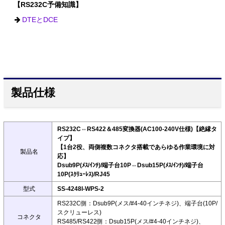
【RS232C予備知識】
DTEとDCE
製品仕様
RS232C⇔RS422＆485変換器(AC100-240V仕様)【絶縁タ
イプ】
【1台2役、両側複数コネクタ搭載であらゆる作業環境に対
製品名
応】
Dsub9P(ﾒｽ/ｲﾝﾁ)/端子台10P⇔Dsub15P(ﾒｽ/ｲﾝﾁ)/端子台
10P(ｽｸﾘｭｰﾚｽ)/RJ45
型式
SS-4248I-WPS-2
RS232C側：Dsub9P(メス/#4-40インチネジ)、端子台(10P/
スクリューレス)
コネクタ
RS485/RS422側：Dsub15P(メス/#4-40インチネジ)、