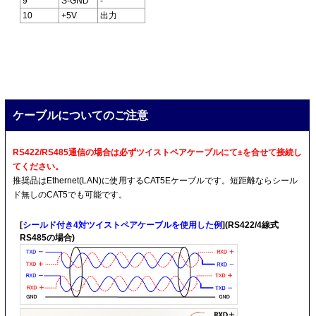
9
S-GND
-
10
+5V
出力
ケーブルについてのご注意
RS422/RS485通信の場合は必ずツイストペアケーブルにて±を合せて接続し
てください。
推奨品はEthernet(LAN)に使用するCAT5Eケーブルです。短距離ならシール
ド無しのCAT5でも可能です。
[
シールド付き4対ツイストペアケーブルを使用した例
](RS422/4線式
RS485の場合)