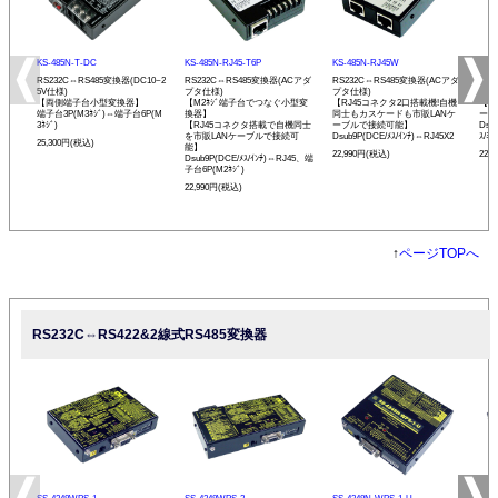
KS-485N-T-DC
KS-485N-RJ45-T6P
KS-485N-RJ45W
KS-
RS232C⇔RS485変換器(DC10~2
RS232C⇔RS485変換器(ACアダ
RS232C⇔RS485変換器(ACアダ
RS
5V仕様)
プタ仕様)
プタ仕様)
プタ
【両側端子台小型変換器】
【M2ﾈｼﾞ端子台でつなぐ小型変
【RJ45コネクタ2口搭載機!自機
【発
端子台3P(M3ﾈｼﾞ)⇔端子台6P(M
換器】
同士もカスケードも市販LANケ
ーモ
3ﾈｼﾞ)
【RJ45コネクタ搭載で自機同士
ーブルで接続可能】
Dsu
を市販LANケーブルで接続可
Dsub9P(DCE/ﾒｽ/ｲﾝﾁ)⇔RJ45X2
ｽ/ﾐﾘ
25,300円(税込)
能】
22,990円(税込)
22,
Dsub9P(DCE/ﾒｽ/ｲﾝﾁ)⇔RJ45、端
子台6P(M2ﾈｼﾞ)
22,990円(税込)
↑
ページTOPへ
RS232C⇔RS422&2線式RS485変換器