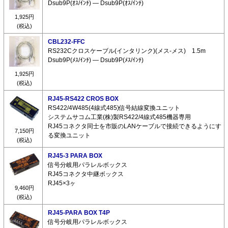
Dsub9P(ｵｽ/ｲﾝﾁ) ― Dsub9P(ｵｽ/ｲﾝﾁ)
1,925円
(税込)
CBL232-FFC
RS232Cクロスケーブル(インタリンク)(メス-メス) 1.5m
Dsub9P(ﾒｽ/ｲﾝﾁ) ― Dsub9P(ﾒｽ/ｲﾝﾁ)
1,925円
(税込)
RJ45-RS422 CROS BOX
RS422/4W485(4線式485)信号結線変換ユニット
システムサコム工業(株)製RS422/4線式485機器専用
RJ45コネクタ同士を市販のLANケーブルで接続できるようにす
7,150円
る変換ユニット
(税込)
RJ45-3 PARA BOX
信号分岐用パラレルボックス
RJ45コネクタ中継ボックス
RJ45×3ヶ
9,460円
(税込)
RJ45-PARA BOX T4P
信号分岐用パラレルボックス