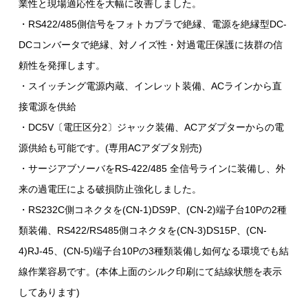
業性と現場適応性を大幅に改善しました。
・RS422/485側信号をフォトカプラで絶縁、電源を絶縁型DC-
DCコンバータで絶縁、対ノイズ性・対過電圧保護に抜群の信
頼性を発揮します。
・スイッチング電源内蔵、インレット装備、ACラインから直
接電源を供給
・DC5V〔電圧区分2〕ジャック装備、ACアダプターからの電
源供給も可能です。(専用ACアダプタ別売)
・サージアブソーバをRS-422/485 全信号ラインに装備し、外
来の過電圧による破損防止強化しました。
・RS232C側コネクタを(CN-1)DS9P、(CN-2)端子台10Pの2種
類装備、RS422/RS485側コネクタを(CN-3)DS15P、(CN-
4)RJ-45、(CN-5)端子台10Pの3種類装備し如何なる環境でも結
線作業容易です。(本体上面のシルク印刷にて結線状態を表示
してあります)