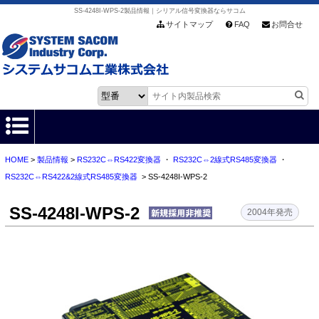
SS-4248I-WPS-2製品情報｜シリアル信号変換器ならサコム
サイトマップ
FAQ
お問合せ
HOME
>
製品情報
>
RS232C⇔RS422変換器
・
RS232C⇔2線式RS485変換器
・
HOME
RS232C⇔RS422&2線式RS485変換器
> SS-4248I-WPS-2
製品情報
SS-4248I-WPS-2
2004年発売
各種ダウンロード
お客様サポート
会社情報