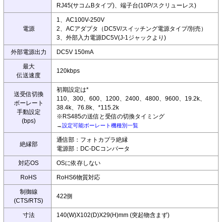
RJ45(サコムBタイプ)、端子台(10P/スクリューレス)
1、AC100V-250V
電源
2、ACアダプタ（DC5V/スイッチング電源タイプ/別売）
3、外部入力電源DC5V(J-1ジャックより)
外部電源出力
DC5V 150mA
最大
120kbps
伝送速度
初期設定は*
送受信切換
110、300、600、1200、2400、4800、9600、19.2k、
ボーレート
38.4k、76.8k、*115.2k
手動設定
※RS485の送信と受信の切換タイミング
(bps)
→
設定可能ボーレート機種別一覧
通信部：フォトカプラ絶縁
絶縁部
電源部：DC-DCコンバータ
対応OS
OSに依存しない
RoHS
RoHS6物質対応
制御線
422側
(CTS/RTS)
寸法
140(W)X102(D)X29(H)mm (突起物含まず)