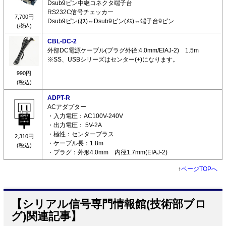
Dsub9ピン中継コネクタ端子台
RS232C信号チェッカー
7,700円
Dsub9ピン(ｵｽ)⇔Dsub9ピン(ﾒｽ)⇔端子台9ピン
(税込)
CBL-DC-2
外部DC電源ケーブル(プラグ外径:4.0mm/EIAJ-2) 1.5m
※SS、USBシリーズはセンター(+)になります。
990円
(税込)
ADPT-R
ACアダプター
・入力電圧：AC100V-240V
・出力電圧： 5V-2A
・極性：センタープラス
2,310円
・ケーブル長：1.8m
(税込)
・プラグ：外形4.0mm 内径1.7mm(EIAJ-2)
↑
ページTOPへ
【シリアル信号専門情報館(技術部ブロ
グ)関連記事】