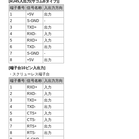
[RJ45入出力(サコムBタイプ)]
端子番号
信号名称
入出力方向
1
+5V
出力
2
S-GND
-
3
TXD+
出力
4
RXD-
入力
5
RXD+
入力
6
TXD-
出力
7
S-GND
-
8
+5V
出力
[端子台10ピン入出力]
・スクリューレス端子台
端子番号
信号名称
入出力方向
1
RXD+
入力
2
RXD-
入力
3
TXD+
出力
4
TXD-
出力
5
CTS+
入力
6
CTS-
入力
7
RTS+
出力
8
RTS-
出力