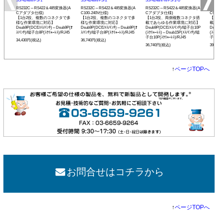
SS-4248WPS-1
SS-4248WPS-2
SS-4248N-WPS-1-U
SS-
RS232C⇔RS422＆485変換器(A
RS232C⇔RS422＆485変換器(A
RS232C⇔RS422＆485変換器(A
RS2
Cアダプタ仕様)
C100-240V仕様)
Cアダプタ仕様)
C90
【1台2役、複数のコネクタで多
【1台2役、複数のコネクタで多
【1台2役、両側複数コネクタ搭
【1
様な作業環境に対応】
様な作業環境に対応】
載であらゆる作業環境に対応】
載で
Dsub9P(DCE/ﾒｽ/ｲﾝﾁ)⇔Dsub9P(ｵ
Dsub9P(DCE/ﾒｽ/ｲﾝﾁ)⇔Dsub9P(ｵ
Dsub9P(DCE/ﾒｽ/ｲﾝﾁ)/端子台10P
Dsu
ｽ/ｲﾝﾁ)/端子台8P(ｽｸﾘｭｰﾚｽ)/RJ45
ｽ/ｲﾝﾁ)/端子台8P(ｽｸﾘｭｰﾚｽ)/RJ45
(ｽｸﾘｭｰﾚｽ)⇔Dsub15P(ﾒｽ/ｲﾝﾁ)/端
(ｽｸﾘ
子台10P(ｽｸﾘｭｰﾚｽ)/RJ45
子台1
34,430円(税込)
36,740円(税込)
36,740円(税込)
39,
↑
ページTOPへ
お問合せはコチラから
↑
ページTOPへ