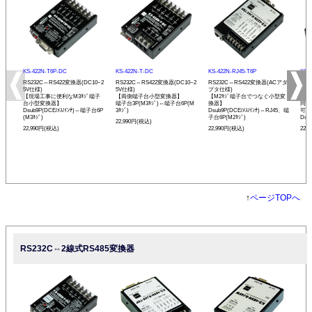
KS-422N-T6P-DC
KS-422N-T-DC
KS-422N-RJ45-T6P
KS-
RS232C⇔RS422変換器(DC10~2
RS232C⇔RS422変換器(DC10~2
RS232C⇔RS422変換器(ACアダ
RS
5V仕様)
5V仕様)
プタ仕様)
プタ
【現場工事に便利なM3ﾈｼﾞ端子
【両側端子台小型変換器】
【M2ﾈｼﾞ端子台でつなぐ小型変
【R
台小型変換器】
端子台3P(M3ﾈｼﾞ)⇔端子台6P(M
換器】
同士
Dsub9P(DCE/ﾒｽ/ｲﾝﾁ)⇔端子台6P
3ﾈｼﾞ)
Dsub9P(DCE/ﾒｽ/ｲﾝﾁ)⇔RJ45、端
可能
(M3ﾈｼﾞ)
子台6P(M2ﾈｼﾞ)
Dsu
22,990円(税込)
22,990円(税込)
22,990円(税込)
22,
↑
ページTOPへ
RS232C⇔2線式RS485変換器