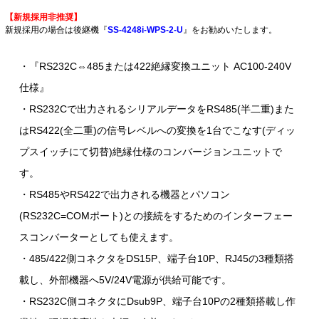
【新規採用非推奨】
新規採用の場合は後継機『
SS-4248i-WPS-2-U
』をお勧めいたします。
・『RS232C⇔485または422絶縁変換ユニット AC100-240V
仕様』
・RS232Cで出力されるシリアルデータをRS485(半二重)また
はRS422(全二重)の信号レベルへの変換を1台でこなす(ディッ
プスイッチにて切替)絶縁仕様のコンバージョンユニットで
す。
・RS485やRS422で出力される機器とパソコン
(RS232C=COMポート)との接続をするためのインターフェー
スコンバーターとしても使えます。
・485/422側コネクタをDS15P、端子台10P、RJ45の3種類搭
載し、外部機器へ5V/24V電源が供給可能です。
・RS232C側コネクタにDsub9P、端子台10Pの2種類搭載し作