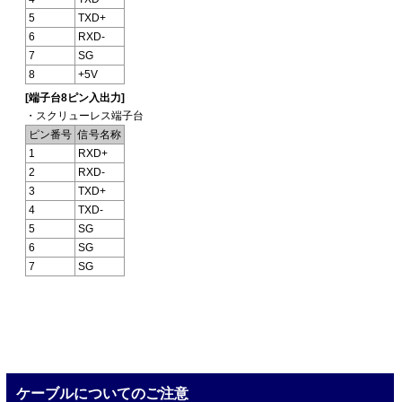
5
TXD+
6
RXD-
7
SG
8
+5V
[端子台8ピン入出力]
・スクリューレス端子台
ピン番号
信号名称
1
RXD+
2
RXD-
3
TXD+
4
TXD-
5
SG
6
SG
7
SG
ケーブルについてのご注意