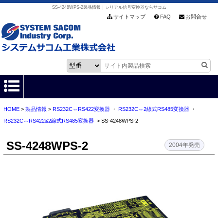
SS-4248WPS-2製品情報｜シリアル信号変換器ならサコム
サイトマップ
FAQ
お問合せ
HOME
>
製品情報
>
RS232C⇔RS422変換器
・
RS232C⇔2線式RS485変換器
・
HOME
RS232C⇔RS422&2線式RS485変換器
> SS-4248WPS-2
製品情報
SS-4248WPS-2
2004年発売
各種ダウンロード
お客様サポート
会社情報