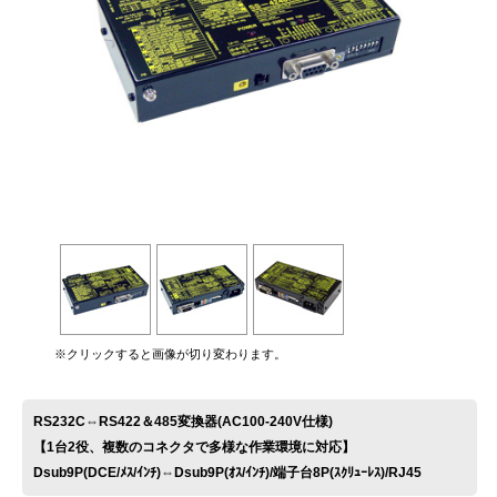
お問い合わせ
※クリックすると画像が切り変わります。
RS232C⇔RS422＆485変換器(AC100-240V仕様)
【1台2役、複数のコネクタで多様な作業環境に対応】
Dsub9P(DCE/ﾒｽ/ｲﾝﾁ)⇔Dsub9P(ｵｽ/ｲﾝﾁ)/端子台8P(ｽｸﾘｭｰﾚｽ)/RJ45