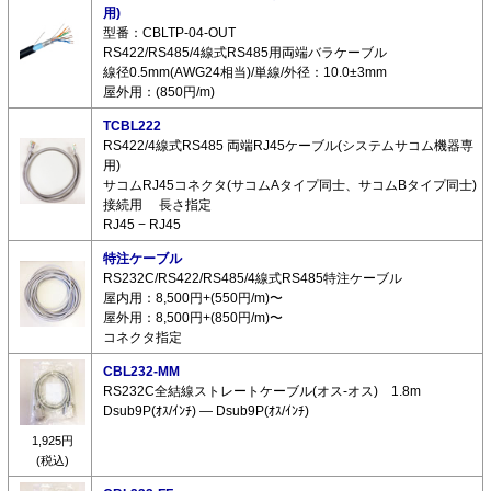
用)
型番：CBLTP-04-OUT
RS422/RS485/4線式RS485用両端バラケーブル
線径0.5mm(AWG24相当)/単線/外径：10.0±3mm
屋外用：(850円/m)
TCBL222
RS422/4線式RS485 両端RJ45ケーブル(システムサコム機器専
用)
サコムRJ45コネクタ(サコムAタイプ同士、サコムBタイプ同士)
接続用 長さ指定
RJ45 − RJ45
特注ケーブル
RS232C/RS422/RS485/4線式RS485特注ケーブル
屋内用：8,500円+(550円/m)〜
屋外用：8,500円+(850円/m)〜
コネクタ指定
CBL232-MM
RS232C全結線ストレートケーブル(オス-オス) 1.8m
Dsub9P(ｵｽ/ｲﾝﾁ) ― Dsub9P(ｵｽ/ｲﾝﾁ)
1,925円
(税込)