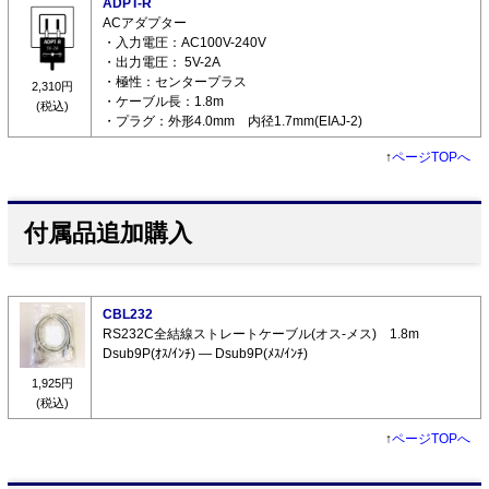
ADPT-R
ACアダプター
・入力電圧：AC100V-240V
・出力電圧： 5V-2A
・極性：センタープラス
2,310円
・ケーブル長：1.8m
(税込)
・プラグ：外形4.0mm 内径1.7mm(EIAJ-2)
↑
ページTOPへ
付属品追加購入
CBL232
RS232C全結線ストレートケーブル(オス-メス) 1.8m
Dsub9P(ｵｽ/ｲﾝﾁ) ― Dsub9P(ﾒｽ/ｲﾝﾁ)
1,925円
(税込)
↑
ページTOPへ