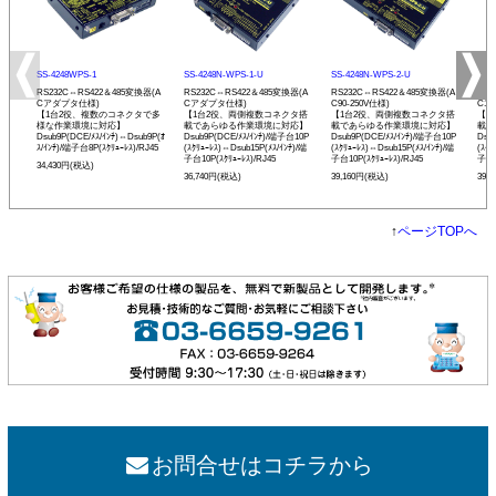
SS-4248WPS-1
SS-4248N-WPS-1-U
SS-4248N-WPS-2-U
SS-
RS232C⇔RS422＆485変換器(A
RS232C⇔RS422＆485変換器(A
RS232C⇔RS422＆485変換器(A
RS2
Cアダプタ仕様)
Cアダプタ仕様)
C90-250V仕様)
C10
【1台2役、複数のコネクタで多
【1台2役、両側複数コネクタ搭
【1台2役、両側複数コネクタ搭
【1
様な作業環境に対応】
載であらゆる作業環境に対応】
載であらゆる作業環境に対応】
載で
Dsub9P(DCE/ﾒｽ/ｲﾝﾁ)⇔Dsub9P(ｵ
Dsub9P(DCE/ﾒｽ/ｲﾝﾁ)/端子台10P
Dsub9P(DCE/ﾒｽ/ｲﾝﾁ)/端子台10P
Dsu
ｽ/ｲﾝﾁ)/端子台8P(ｽｸﾘｭｰﾚｽ)/RJ45
(ｽｸﾘｭｰﾚｽ)⇔Dsub15P(ﾒｽ/ｲﾝﾁ)/端
(ｽｸﾘｭｰﾚｽ)⇔Dsub15P(ﾒｽ/ｲﾝﾁ)/端
(ｽｸﾘ
子台10P(ｽｸﾘｭｰﾚｽ)/RJ45
子台10P(ｽｸﾘｭｰﾚｽ)/RJ45
子台1
34,430円(税込)
36,740円(税込)
39,160円(税込)
39,
↑
ページTOPへ
お問合せはコチラから