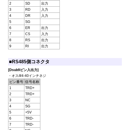
2
SD
出力
3
RD
入力
4
DR
入力
5
SG
6
ER
出力
7
CS
入力
8
RS
出力
9
RI
出力
■RS485側コネクタ
[Dsub9ピン入出力]
・オス/#4-40インチネジ
ピン番号
信号名称
1
TRD+
2
TRD+
3
NC
4
SG
5
+5V
6
TRD-
7
TRD-