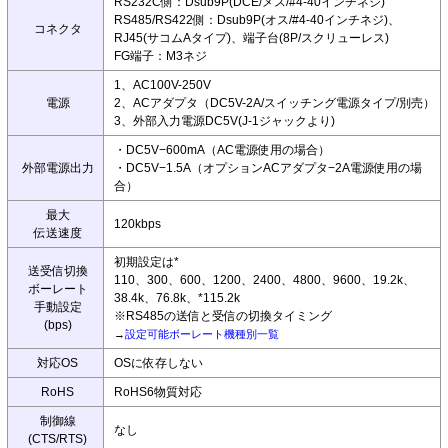
RS232C側：Dsub9P(DCE/メス/#4-40インチネジ)
RS485/RS422側：Dsub9P(オス/#4-40インチネジ)、
コネクタ
RJ45(サコムAタイプ)、端子台(8P/スクリューレス)
FG端子：M3ネジ
1、AC100V-250V
電源
2、ACアダプタ（DC5V-2A/スイッチング電源タイプ/別売）
3、外部入力電源DC5V(J-1ジャックより)
・DC5V−600mA（AC電源使用の場合）
外部電源出力
・DC5V−1.5A（オプションACアダプタ−2A電源使用の場
合）
最大
120kbps
伝送速度
初期設定は*
送受信切換
110、300、600、1200、2400、4800、9600、19.2k、
ボーレート
38.4k、76.8k、*115.2k
手動設定
※RS485の送信と受信の切換タイミング
(bps)
→
設定可能ボーレート機種別一覧
対応OS
OSに依存しない
RoHS
RoHS6物質対応
制御線
なし
(CTS/RTS)