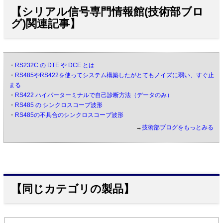
【シリアル信号専門情報館(技術部ブロ
グ)関連記事】
・
RS232C の DTE や DCE とは
・
RS485やRS422を使ってシステム構築したがとてもノイズに弱い、すぐ止
まる
・
RS422 ハイパーターミナルで自己診断方法（データのみ）
・
RS485 の シンクロスコープ波形
・
RS485の不具合のシンクロスコープ波形
→
技術部ブログをもっとみる
【同じカテゴリの製品】