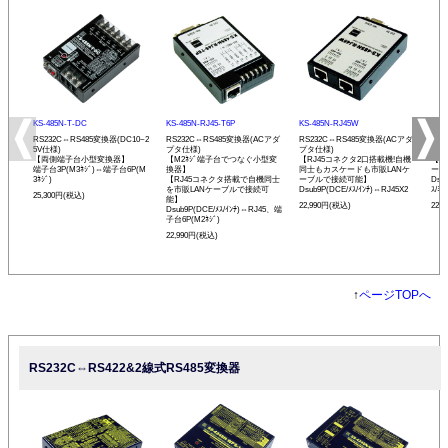
KS-485N-T-DC
KS-485N-RJ45-T6P
KS-485N-RJ45W
KS-
RS232C⇔RS485変換器(DC10~2
RS232C⇔RS485変換器(ACアダ
RS232C⇔RS485変換器(ACアダ
RS
5V仕様)
プタ仕様)
プタ仕様)
プタ
【両側端子台小型変換器】
【M2ﾈｼﾞ端子台でつなぐ小型変
【RJ45コネクタ2口搭載機!自機
【発
端子台3P(M3ﾈｼﾞ)⇔端子台6P(M
換器】
同士もカスケードも市販LANケ
ーモ
3ﾈｼﾞ)
【RJ45コネクタ搭載で自機同士
ーブルで接続可能】
Dsu
を市販LANケーブルで接続可
Dsub9P(DCE/ﾒｽ/ｲﾝﾁ)⇔RJ45X2
ｽ/ﾐﾘ
25,300円(税込)
能】
22,990円(税込)
22,
Dsub9P(DCE/ﾒｽ/ｲﾝﾁ)⇔RJ45、端
子台6P(M2ﾈｼﾞ)
22,990円(税込)
↑
ページTOPへ
RS232C⇔RS422&2線式RS485変換器