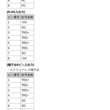
8
NC
9
FG
[RJ45入出力]
ピン番号
信号名称
1
+5V
2
SG
3
TRD+
4
TRD-
5
TRD+
6
TRD-
7
SG
8
+5V
[端子台8ピン入出力]
・スクリューレス端子台
ピン番号
信号名称
1
TRD+
2
TRD-
3
TRD+
4
TRD-
5
SG
6
SG