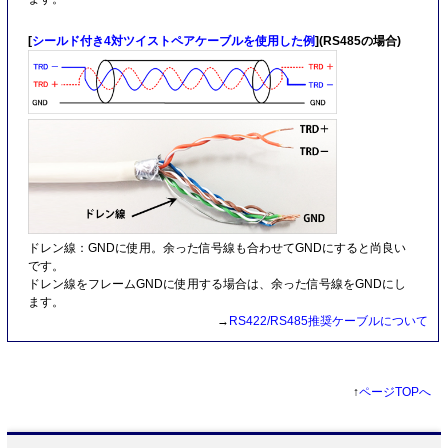
[
シールド付き4対ツイストペアケーブルを使用した例
](RS485の場合)
ドレン線：GNDに使用。余った信号線も合わせてGNDにすると尚良い
です。
ドレン線をフレームGNDに使用する場合は、余った信号線をGNDにし
ます。
→
RS422/RS485推奨ケーブルについて
↑
ページTOPへ