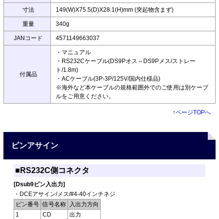
寸法
149(W)X75.5(D)X28.1(H)mm (突起物含まず)
重量
340g
JANコード
4571149663037
・マニュアル
・RS232Cケーブル(DS9Pオス⇔DS9Pメス/ストレー
ト/1.8m)
付属品
・ACケーブル(3P-3P/125V/国内仕様品)
※海外など本ケーブルの規格範囲外でのご使用は別ケーブ
ルをご用意ください。
↑
ページTOPへ
ピンアサイン
■RS232C側コネクタ
[Dsub9ピン入出力]
・DCEアサイン/メス/#4-40インチネジ
ピン番号
信号名称
入出力方向
1
CD
出力