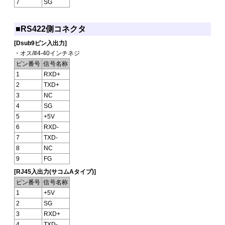
7
SG
■RS422側コネクタ
[Dsub9ピン入出力]
・オス/#4-40インチネジ
ピン番号
信号名称
1
RXD+
2
TXD+
3
NC
4
SG
5
+5V
6
RXD-
7
TXD-
8
NC
9
FG
[RJ45入出力(サコムAタイプ)]
ピン番号
信号名称
1
+5V
2
SG
3
RXD+
4
TXD-