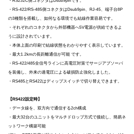
・RS232C側コネクタはDsub9pinです。
・RS-422/RS-485側コネクタはDsub9pin、RJ-45、端子台8P
の3種類を搭載し、如何なる環境でも結線作業容易です。
・それぞれのコネクタから外部機器へ5V電源が供給できるよ
うに設計されています。
・本体上面の印刷で結線状態をわかりやすく表示しています。
・最大1.2kmの長距離通信が可能 です。
・RS-422/485全信号ラインに高電圧対策でサージアブソーバ
を装備し、外来の過電圧による破損防止強化しました。
・RS485とRS422はディップスイッチで切り替えできます。
【RS422設定時】
・データ線を、双方向で通信する2ch構成
・最大32台のユニットをマルチドロップ方式で接続し、簡易ネ
ットワーク構築可能