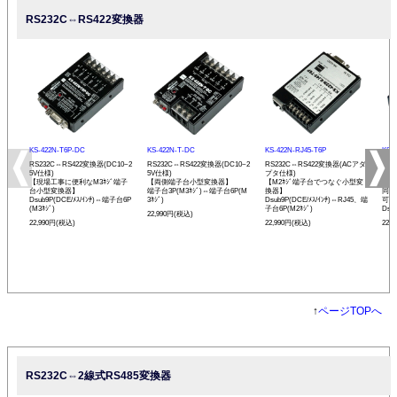
RS232C⇔RS422変換器
KS-422N-T6P-DC
KS-422N-T-DC
KS-422N-RJ45-T6P
KS-
RS232C⇔RS422変換器(DC10~2
RS232C⇔RS422変換器(DC10~2
RS232C⇔RS422変換器(ACアダ
RS
5V仕様)
5V仕様)
プタ仕様)
プタ
【現場工事に便利なM3ﾈｼﾞ端子
【両側端子台小型変換器】
【M2ﾈｼﾞ端子台でつなぐ小型変
【R
台小型変換器】
端子台3P(M3ﾈｼﾞ)⇔端子台6P(M
換器】
同士
Dsub9P(DCE/ﾒｽ/ｲﾝﾁ)⇔端子台6P
3ﾈｼﾞ)
Dsub9P(DCE/ﾒｽ/ｲﾝﾁ)⇔RJ45、端
可能
(M3ﾈｼﾞ)
子台6P(M2ﾈｼﾞ)
Dsu
22,990円(税込)
22,990円(税込)
22,990円(税込)
22,
↑
ページTOPへ
RS232C⇔2線式RS485変換器