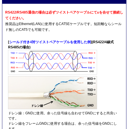
RS422/RS485通信の場合は必ずツイストペアケーブルにて±を合せて接続し
てください。
推奨品はEthernet(LAN)に使用するCAT5Eケーブルです。短距離ならシール
ド無しのCAT5でも可能です。
[
シールド付き4対ツイストペアケーブルを使用した例
](RS422/4線式
RS485の場合)
ドレン線：GNDに使用。余った信号線も合わせてGNDにすると尚良い
です。
ドレン線をフレームGNDに使用する場合は、余った信号線をGNDにし
ます。