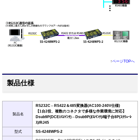
↑
ページTOPへ
製品仕様
RS232C⇔RS422＆485変換器(AC100-240V仕様)
【1台2役、複数のコネクタで多様な作業環境に対応】
製品名
Dsub9P(DCE/ﾒｽ/ｲﾝﾁ)⇔Dsub9P(ｵｽ/ｲﾝﾁ)/端子台8P(ｽｸﾘｭｰﾚ
ｽ)/RJ45
型式
SS-4248WPS-2