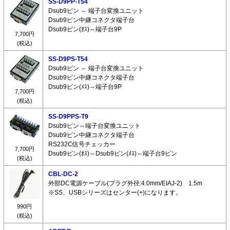
SS-D9PP-T54
Dsub9ピン ⇔ 端子台変換ユニット
Dsub9ピン中継コネクタ端子台
Dsub9ピン(ｵｽ)⇔端子台9P
7,700円
(税込)
SS-D9PS-T54
Dsub9ピン ⇔ 端子台変換ユニット
Dsub9ピン中継コネクタ端子台
Dsub9ピン(ﾒｽ)⇔端子台9P
7,700円
(税込)
SS-D9PPS-T9
Dsub9ピン⇔端子台変換ユニット
Dsub9ピン中継コネクタ端子台
RS232C信号チェッカー
7,700円
Dsub9ピン(ｵｽ)⇔Dsub9ピン(ﾒｽ)⇔端子台9ピン
(税込)
CBL-DC-2
外部DC電源ケーブル(プラグ外径:4.0mm/EIAJ-2) 1.5m
※SS、USBシリーズはセンター(+)になります。
990円
(税込)