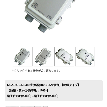
お問い合わせ
※クリックすると画像が切り変わります。
RS232C⇔RS485変換器(DC10-32V仕様)【絶縁タイプ】
【防塵・防水仕様(等級：IP65)】
端子台10P(M3ﾈｼﾞ)⇔端子台10P(M3ﾈｼﾞ)