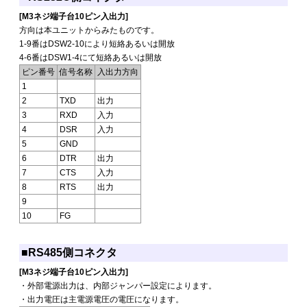
[M3ネジ端子台10ピン入出力]
方向は本ユニットからみたものです。
1-9番はDSW2-10により短絡あるいは開放
4-6番はDSW1-4にて短絡あるいは開放
ピン番号
信号名称
入出力方向
1
2
TXD
出力
3
RXD
入力
4
DSR
入力
5
GND
6
DTR
出力
7
CTS
入力
8
RTS
出力
9
10
FG
■RS485側コネクタ
[M3ネジ端子台10ピン入出力]
・外部電源出力は、内部ジャンパー設定によります。
・出力電圧は主電源電圧の電圧になります。