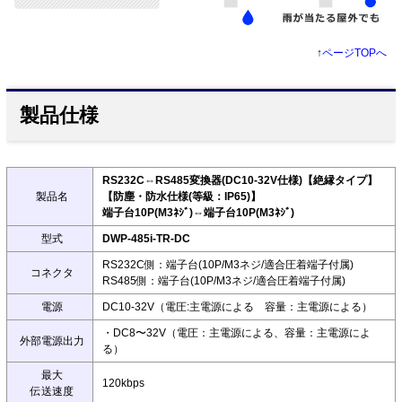
↑
ページTOPへ
製品仕様
RS232C⇔RS485変換器(DC10-32V仕様)【絶縁タイプ】
製品名
【防塵・防水仕様(等級：IP65)】
端子台10P(M3ﾈｼﾞ)⇔端子台10P(M3ﾈｼﾞ)
型式
DWP-485i-TR-DC
RS232C側：端子台(10P/M3ネジ/適合圧着端子付属)
コネクタ
RS485側：端子台(10P/M3ネジ/適合圧着端子付属)
電源
DC10-32V（電圧:主電源による 容量：主電源による）
・DC8〜32V（電圧：主電源による、容量：主電源によ
外部電源出力
る）
最大
120kbps
伝送速度