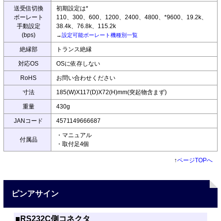
送受信切換
初期設定は*
ボーレート
110、300、600、1200、2400、4800、*9600、19.2k、
手動設定
38.4k、76.8k、115.2k
(bps)
→
設定可能ボーレート機種別一覧
絶縁部
トランス絶縁
対応OS
OSに依存しない
RoHS
お問い合わせください
寸法
185(W)X117(D)X72(H)mm(突起物含まず)
重量
430g
JANコード
4571149666687
・マニュアル
付属品
・取付足4個
↑
ページTOPへ
ピンアサイン
■RS232C側コネクタ