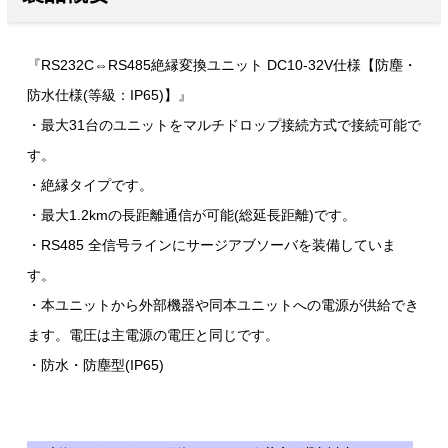
『RS232C⇔RS485絶縁変換ユニット DC10-32V仕様【防塵・
防水仕様(等級：IP65)】』
・最大31台のユニットをマルチドロップ接続方式で接続可能で
す。
・絶縁タイプです。
・最大1.2kmの長距離通信が可能(総延長距離)です。
・RS485 全信号ラインにサージアブソーバを装備していま
す。
・本ユニットから外部機器や同本ユニットへの電源が供給でき
ます。電圧は主電源の電圧と同じです。
・防水・防塵型(IP65)