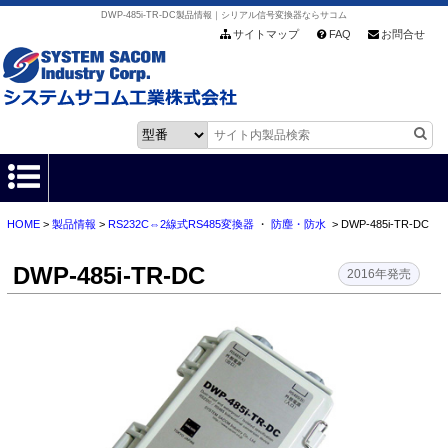
DWP-485i-TR-DC製品情報｜シリアル信号変換器ならサコム
サイトマップ
FAQ
お問合せ
HOME
>
製品情報
>
RS232C⇔2線式RS485変換器
・
防塵・防水
> DWP-485i-TR-DC
HOME
DWP-485i-TR-DC
製品情報
2016年発売
各種ダウンロード
お客様サポート
会社情報