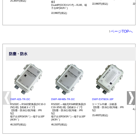
25,300円(税込)
能】
22,990円(税込)
22,
Dsub9P(DCE/ﾒｽ/ｲﾝﾁ)⇔RJ45、端
子台6P(M2ﾈｼﾞ)
22,990円(税込)
↑
ページTOPへ
防塵・防水
DWP-422i-TR-DC
DWP-4W485i-TR-DC
DWP-EXTBOX-10P
SST
RS232C⇔RS422変換器(DC10-3
RS232C⇔4線式RS485変換器(D
ケーブル中継・分岐器
DW
2V仕様)【絶縁タイプ】
C10-32V仕様)【絶縁タイプ】
【防塵・防水仕様(等級：IP6
4,2
【防塵・防水仕様(等級：IP6
【防塵・防水仕様(等級：IP6
5)】
5)】
5)】
15,400円(税込)
端子台10P(M3ﾈｼﾞ)⇔端子台10P
端子台10P(M3ﾈｼﾞ)⇔端子台10P
(M3ﾈｼﾞ)
(M3ﾈｼﾞ)
46,310円(税込)
46,310円(税込)