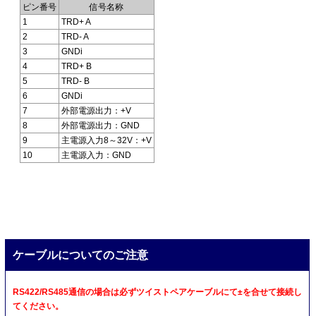
ピン番号
信号名称
1
TRD+ A
2
TRD- A
3
GNDi
4
TRD+ B
5
TRD- B
6
GNDi
7
外部電源出力：+V
8
外部電源出力：GND
9
主電源入力8～32V：+V
10
主電源入力：GND
ケーブルについてのご注意
RS422/RS485通信の場合は必ずツイストペアケーブルにて±を合せて接続し
てください。