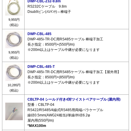
DWP-CBL-232-9.8m
RS232Cケーブル 9.8m
Dsub9ピン(ﾒｽ/ｲﾝﾁ)⇔棒端子
9,955円
(税込)
DWP-CBL-485
DWP-485i-TR-DC用RS485ケーブル 棒端子加工
長さ指定：8500円+(550円/m)
※200m以上はケーブル中継が必要になります
9,955円
(税込)
DWP-CBL-485-T
DWP-485i-TR-DC用RS485ケーブル 棒端子加工【屋外用】
長さ指定：8500円+(850円/m)
※200m以上はケーブル中継が必要になります
10,285円
(税込)
CBLTP-04 シールド付き4対ツイストペアケーブル (屋内用)
型番：CBLTP-04
RS422/RS485/4線式RS485用両端バラケーブル
線径0.5mm(AWG24相当)/単線/外径6.2φ
屋内用(550円/m)
*MAX100m