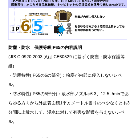
防塵・防水 保護等級IP65の内容説明
(JIS C 0920:2003 又はICE60529 に基ずく防塵・防水保護等
級)
・防塵特性(IP65の6の部分)：粉塵が内部に侵入しないレベ
ル。
・防水特性(IP65の5部分)：放水部ノズルφ6.3、12.5L/minであ
らゆる方向から外皮表面積1平方メートル当りのべ少なくとも3
分間以上散水して、浸水に対して有害な影響を与えないレベ
ル。