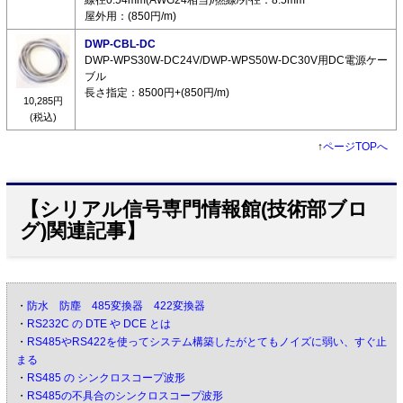
屋外用：(850円/m)
DWP-CBL-DC
DWP-WPS30W-DC24V/DWP-WPS50W-DC30V用DC電源ケー
ブル
長さ指定：8500円+(850円/m)
10,285円
(税込)
↑
ページTOPへ
【シリアル信号専門情報館(技術部ブロ
グ)関連記事】
・
防水 防塵 485変換器 422変換器
・
RS232C の DTE や DCE とは
・
RS485やRS422を使ってシステム構築したがとてもノイズに弱い、すぐ止
まる
・
RS485 の シンクロスコープ波形
・
RS485の不具合のシンクロスコープ波形