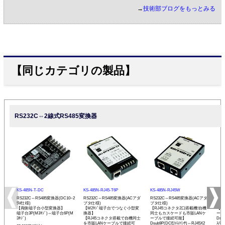
→
技術部ブログをもっとみる
【同じカテゴリの製品】
RS232C⇔2線式RS485変換器
KS-485N-T-DC
KS-485N-RJ45-T6P
KS-485N-RJ45W
KS-
RS232C⇔RS485変換器(DC10~2
RS232C⇔RS485変換器(ACアダ
RS232C⇔RS485変換器(ACアダ
RS
5V仕様)
プタ仕様)
プタ仕様)
プタ
【両側端子台小型変換器】
【M2ﾈｼﾞ端子台でつなぐ小型変
【RJ45コネクタ2口搭載機!自機
【発
端子台3P(M3ﾈｼﾞ)⇔端子台6P(M
換器】
同士もカスケードも市販LANケ
ーモ
3ﾈｼﾞ)
【RJ45コネクタ搭載で自機同士
ーブルで接続可能】
Dsu
を市販LANケーブルで接続可
Dsub9P(DCE/ﾒｽ/ｲﾝﾁ)⇔RJ45X2
ｽ/ﾐﾘ