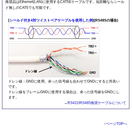
推奨品はEthernet(LAN)に使用するCAT5Eケーブルです。短距離ならシール
ド無しのCAT5でも可能です。
[
シールド付き4対ツイストペアケーブルを使用した例
](RS485の場合)
ドレン線：GNDに使用。余った信号線も合わせてGNDにすると尚良い
です。
ドレン線をフレームGNDに使用する場合は、余った信号線をGNDにし
ます。
→
RS422/RS485推奨ケーブルについて
↑
ページTOPへ