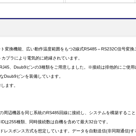
変換機能、広い動作温度範囲をもつ2線式RS485⇔RS232C信号変換ユニッ
トカプラにより電気的に絶縁されています。
、RJ45、Dsub9ピンの3種類をご用意しました。※接続は排他的にご使
なDsub9ピンを装備しています。
作します。
数の周辺機器を同じ系統のRS485回線に接続し、システムを構築すること
Dは255種類、同時接続数は自機を含めて最大32台です。
ンドレスポンス方式を想定しています。データを自動送信(非同期通信)する