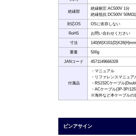
絶縁耐圧:AC500V 1分
絶縁部
絶縁抵抗:DC500V 50M
対応OS
OSに依存しない
RoHS
お問い合わせください
寸法
140(W)X101(D)X28(H
重量
500g
JANコード
4571149666328
・マニュアル
・リファレンスマニュア
付属品
・RS232Cケーブル(Dsub
・ACケーブル(3P-3P/12
※海外など本ケーブルの
ピンアサイン