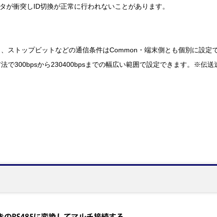
データが衝突しID切換が正常に行われないことがあります。
、ストップビットなどの通信条件はCommon・端末側とも個別に設定
で300bpsから230400bpsまでの幅広い範囲で設定できます。※