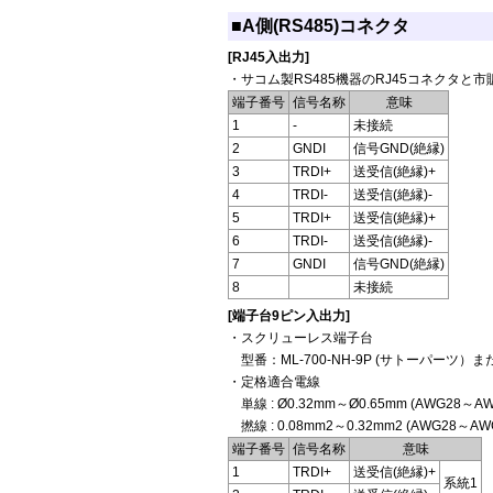
■A側(RS485)コネクタ
[RJ45入出力]
・サコム製RS485機器のRJ45コネクタと
端子番号
信号名称
意味
1
-
未接続
2
GNDI
信号GND(絶縁)
3
TRDI+
送受信(絶縁)+
4
TRDI-
送受信(絶縁)-
5
TRDI+
送受信(絶縁)+
6
TRDI-
送受信(絶縁)-
7
GNDI
信号GND(絶縁)
8
未接続
[端子台9ピン入出力]
・スクリューレス端子台
型番：ML-700-NH-9P (サトーパーツ）
・定格適合電線
単線 : Ø0.32mm～Ø0.65mm (AWG28～AW
撚線 : 0.08mm2～0.32mm2 (AWG28～
端子番号
信号名称
意味
1
TRDI+
送受信(絶縁)+
系統1