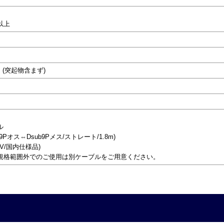
Ω以上
)mm (突起物含まず)
ル
9Pオス⇔Dsub9Pメス/ストレート/1.8m)
5V/国内仕様品)
規格範囲外でのご使用は別ケーブルをご用意ください。