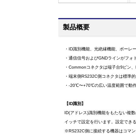
製品概要
・ID識別機能、光絶縁機能、ボーレート
・通信信号およびGNDラインがフォ
・Commonコネクタは端子台9ピン
・端末側RS232C側コネクタは標準的
・-20℃〜+70℃の広い温度範囲で動
【ID識別】
ID(アドレス)識別機能をもたない複
イッチで設定を行います。設定できるI
※RS232C側に接続する機器はコマ