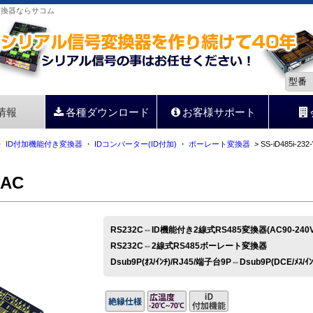
信号変換器ならサコム
情報
各種ダウンロード
お客様サポート
・
ID付加機能付き変換器
・
IDコンバーター(ID付加)
・
ボーレート変換器
> SS-iD485i-23
-AC
RS232C⇔ID機能付き2線式RS485変換器(AC90-2
RS232C⇔2線式RS485ボーレート変換器
Dsub9P(ｵｽ/ｲﾝﾁ)/RJ45/端子台9P⇔Dsub9P(DCE/ﾒｽ/ｲﾝ