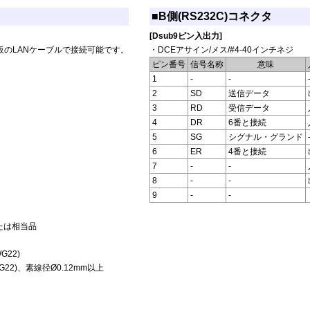
■B側(RS232C)コネクタ
[Dsub9ピン入出力]
市販のLANケーブルで接続可能です。
・DCEアサイン/メス/#4-40インチネジ
ピン番号
信号名称
意味
1
-
-
2
SD
送信データ
3
RD
受信データ
4
DR
6番と接続
5
SG
シグナル・グランド
6
ER
4番と接続
7
-
-
8
-
-
9
-
-
または相当品
G22)
AWG22)、素線径Ø0.12mm以上