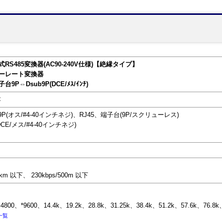
式RS485変換器(AC90-240V仕様)【絶縁タイプ】
5ボーレート変換器
端子台9P⇔Dsub9P(DCE/ﾒｽ/ｲﾝﾁ)
C
b9P(オス/#4-40インチネジ)、RJ45、端子台(9P/スクリューレス)
(DCE/メス/#4-40インチネジ)
2km 以下、 230kbps/500m 以下
800、*9600、14.4k、19.2k、28.8k、31.25k、38.4k、51.2k、57.6k、76.8k、
一覧