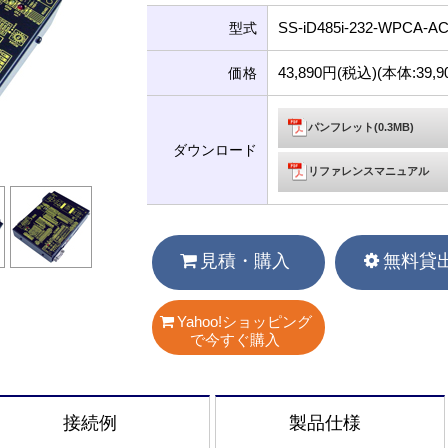
SS-iD485i-232-WPCA-A
型式
43,890円(税込)(本体:39
価格
パンフレット(0.3MB)
ダウンロード
リファレンスマニュアル
見積・購入
無料貸
Yahoo!ショッピング
で今すぐ購入
接続例
製品仕様