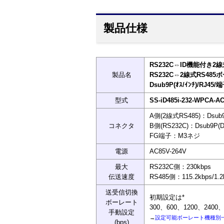
製品仕様
RS232C⇔ID機能付き2線
製品名
RS232C⇔2線式RS48
Dsub9P(ｵｽ/ｲﾝﾁ)/RJ45/
型式
SS-iD485i-232-WPCA-A
A側(2線式RS485)：Dsu
コネクタ
B側(RS232C)：Dsub9P
FG端子：M3ネジ
電源
AC85V-264V
最大
RS232C側：230kbps
伝送速度
RS485側：115.2kbps/1.
送受信切換
初期設定は*
ボーレート
300、600、1200、2400、4
手動設定
→
設定可能ボーレート機種別
(bps)