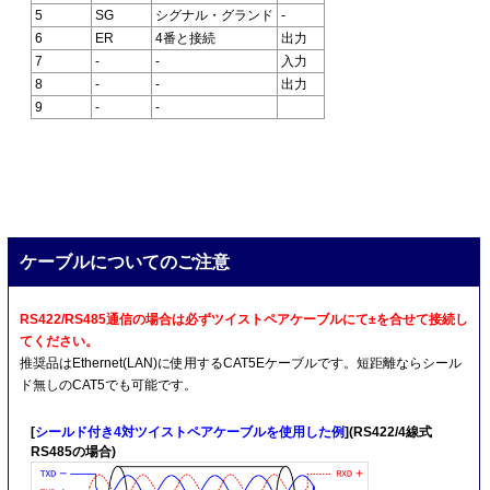
5
SG
シグナル・グランド
-
6
ER
4番と接続
出力
7
-
-
入力
8
-
-
出力
9
-
-
ケーブルについてのご注意
RS422/RS485通信の場合は必ずツイストペアケーブルにて±を合せて接続し
てください。
推奨品はEthernet(LAN)に使用するCAT5Eケーブルです。短距離ならシール
ド無しのCAT5でも可能です。
[
シールド付き4対ツイストペアケーブルを使用した例
](RS422/4線式
RS485の場合)