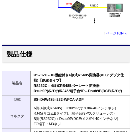
↑
ページTOPへ
製品仕様
RS232C⇔ID機能付き4線式RS485変換器(ACアダプタ仕
様)【絶縁タイプ】
製品名
RS232C⇔4線式RS485ボーレート変換器
Dsub9P(ｵｽ/ｲﾝﾁ)/RJ45/端子台9P⇔Dsub9P(DCE/ﾒｽ/ｲﾝﾁ)
型式
SS-iD4W485i-232-WPCA-ADP
A側(4線式RS485)：Dsub9P(オス/#4-40インチネジ)、
RJ45(サコムBタイプ)、端子台(9P/スクリューレス)
コネクタ
B側(RS232C)：Dsub9P(DCE/メス/#4-40インチネジ)
FG端子：M3ネジ