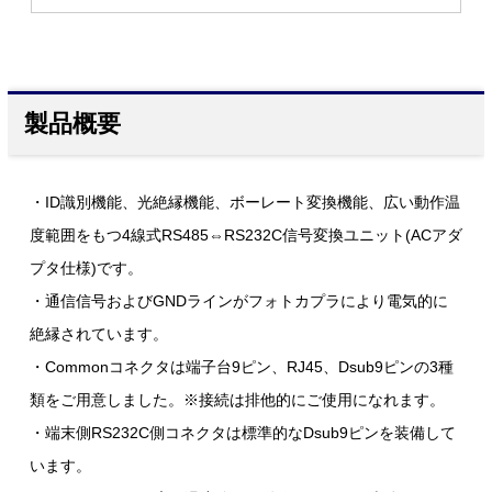
製品概要
・ID識別機能、光絶縁機能、ボーレート変換機能、広い動作温
度範囲をもつ4線式RS485⇔RS232C信号変換ユニット(ACアダ
プタ仕様)です。
・通信信号およびGNDラインがフォトカプラにより電気的に
絶縁されています。
・Commonコネクタは端子台9ピン、RJ45、Dsub9ピンの3種
類をご用意しました。※接続は排他的にご使用になれます。
・端末側RS232C側コネクタは標準的なDsub9ピンを装備して
います。