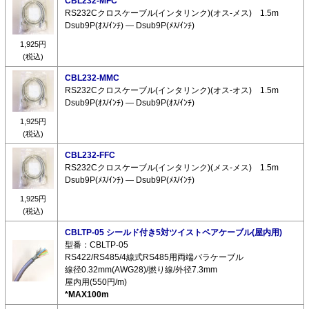
CBL232-MFC
RS232Cクロスケーブル(インタリンク)(オス-メス) 1.5m
Dsub9P(ｵｽ/ｲﾝﾁ) ― Dsub9P(ﾒｽ/ｲﾝﾁ)
1,925円
(税込)
CBL232-MMC
RS232Cクロスケーブル(インタリンク)(オス-オス) 1.5m
Dsub9P(ｵｽ/ｲﾝﾁ) ― Dsub9P(ｵｽ/ｲﾝﾁ)
1,925円
(税込)
CBL232-FFC
RS232Cクロスケーブル(インタリンク)(メス-メス) 1.5m
Dsub9P(ﾒｽ/ｲﾝﾁ) ― Dsub9P(ﾒｽ/ｲﾝﾁ)
1,925円
(税込)
CBLTP-05 シールド付き5対ツイストペアケーブル(屋内用)
型番：CBLTP-05
RS422/RS485/4線式RS485用両端バラケーブル
線径0.32mm(AWG28)/撚り線/外径7.3mm
屋内用(550円/m)
*MAX100m