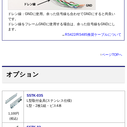
ドレン線：GNDに使用。余った信号線も合わせてGNDにすると尚良い
です。
ドレン線をフレームGNDに使用する場合は、余った信号線をGNDにし
ます。
→
RS422/RS485推奨ケーブルについて
↑
ページTOPへ
オプション
SSTK-03S
L型取付金具(ステンレス仕様)
L型・2枚1組・ビス4本
1,100円
(税込)