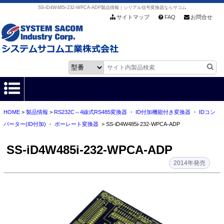
SS-iD4W485i-232-WPCA-ADP製品情報｜シリアル信号変換器ならサコム
サイトマップ
FAQ
お問合せ
HOME
>
製品情報
>
RS232C⇔4線式RS485変換器
・
ID付加機能付き変換器
・
IDコン
HOME
バーター(ID付加)
・
ボーレート変換器
> SS-iD4W485i-232-WPCA-ADP
製品情報
SS-iD4W485i-232-WPCA-ADP
各種ダウンロード
2014年発売
お客様サポート
会社情報