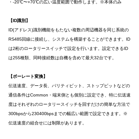
・-20℃〜+70℃の広い温度範囲で動作します。※本体のみ
【ID識別】
ID(アドレス)識別機能をもたない複数の周辺機器を同じ系統の
RS485回線に接続し、システムを構築することができます。ID
は2桁のロータリースイッチで設定を行います。設定できるID
は255種類、同時接続数は自機を含めて最大32台です。
【ボーレート変換】
伝送速度、データ長、パリティビット、ストップビットなどの
通信条件はCommon・端末側とも個別に設定でき、特に伝送速
度はそれぞれのロータリースイッチを回すだけの簡単な方法で
300bpsから230400bpsまでの幅広い範囲で設定できます。※
伝送速度の組合せには制限があります。