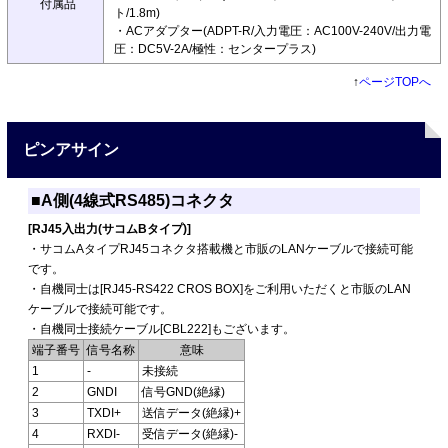
付属品
ト/1.8m)
・ACアダプター(ADPT-R/入力電圧：AC100V-240V/出力電
圧：DC5V-2A/極性：センタープラス)
↑
ページTOPへ
ピンアサイン
■A側(4線式RS485)コネクタ
[RJ45入出力(サコムBタイプ)]
・サコムAタイプRJ45コネクタ搭載機と市販のLANケーブルで接続可能
です。
・自機同士は[RJ45-RS422 CROS BOX]をご利用いただくと市販のLAN
ケーブルで接続可能です。
・自機同士接続ケーブル[CBL222]もございます。
端子番号
信号名称
意味
1
-
未接続
2
GNDI
信号GND(絶縁)
3
TXDI+
送信データ(絶縁)+
4
RXDI-
受信データ(絶縁)-