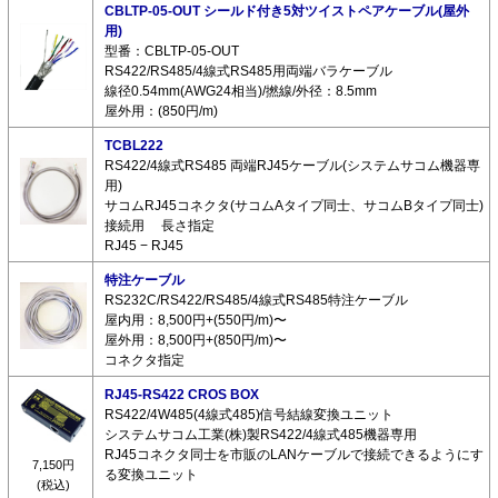
CBLTP-05-OUT シールド付き5対ツイストペアケーブル(屋外
用)
型番：CBLTP-05-OUT
RS422/RS485/4線式RS485用両端バラケーブル
線径0.54mm(AWG24相当)/撚線/外径：8.5mm
屋外用：(850円/m)
TCBL222
RS422/4線式RS485 両端RJ45ケーブル(システムサコム機器専
用)
サコムRJ45コネクタ(サコムAタイプ同士、サコムBタイプ同士)
接続用 長さ指定
RJ45 − RJ45
特注ケーブル
RS232C/RS422/RS485/4線式RS485特注ケーブル
屋内用：8,500円+(550円/m)〜
屋外用：8,500円+(850円/m)〜
コネクタ指定
RJ45-RS422 CROS BOX
RS422/4W485(4線式485)信号結線変換ユニット
システムサコム工業(株)製RS422/4線式485機器専用
RJ45コネクタ同士を市販のLANケーブルで接続できるようにす
7,150円
る変換ユニット
(税込)