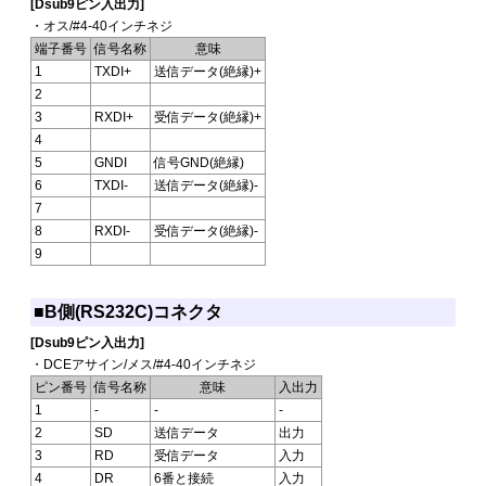
[Dsub9ピン入出力]
・オス/#4-40インチネジ
端子番号
信号名称
意味
1
TXDI+
送信データ(絶縁)+
2
3
RXDI+
受信データ(絶縁)+
4
5
GNDI
信号GND(絶縁)
6
TXDI-
送信データ(絶縁)-
7
8
RXDI-
受信データ(絶縁)-
9
■B側(RS232C)コネクタ
[Dsub9ピン入出力]
・DCEアサイン/メス/#4-40インチネジ
ピン番号
信号名称
意味
入出力
1
-
-
-
2
SD
送信データ
出力
3
RD
受信データ
入力
4
DR
6番と接続
入力