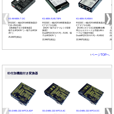
KS-4W485N-T-DC
KS-485N-RJ45-T6P4
KS-485N-RJ45W4
KS-
RS232C⇔4線式RS485変換器(D
RS232C⇔4線式RS485変換器(A
RS232C⇔4線式RS485変換器(A
RS
C10~25V仕様)
Cアダプタ仕様)
Cアダプタ仕様)
Cア
【両側端子台小型変換器】
【M2ﾈｼﾞ端子台でつなぐ小型変
【RJ45コネクタ2口搭載機!自機
【現
端子台3P(M3ﾈｼﾞ)⇔端子台6P(M
換器】
同士もカスケードも市販LANケ
台小
3ﾈｼﾞ)
Dsub9P(DCE/ﾒｽ/ｲﾝﾁ)⇔RJ45、端
ーブルで接続可能】
Dsu
子台6P(M2ﾈｼﾞ)
Dsub9P(DCE/ﾒｽ/ｲﾝﾁ)⇔RJ45X2
(M3ﾈ
25,300円(税込)
22,990円(税込)
22,990円(税込)
25,
↑
ページTOPへ
ID付加機能付き変換器
SS-iD485i-232-WPCA-ADP
SS-iD485i-232-WPCA-AC
SS-iD485i-232-WPCA-DC
SS-