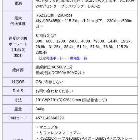
ACアダプタ(付属/出力電圧：DC5V-2A/入力電圧：AC100V-
電源
240V/センタープラス/プラグ：EIAJ-2)
RS232C側：230kbps
最大
4線式RS485側：115.2kbps/1.2km 以下、 230kbps/500m
伝送速度
以下
初期設定は*
送受信切換
300、600、1200、2400、4800、*9600、14.4k、19.2k、
ボーレート
28.8k、31.25k、38.4k、51.2k、57.6k、76.8k、115.2k、
手動設定
230.4k
(bps)
→
設定可能ボーレート機種別一覧
絶縁耐圧:AC500V 1分
絶縁部
絶縁抵抗:DC500V 50MΩ以上
対応OS
OSに依存しない
RoHS
お問い合わせください
寸法
101(W)X101(D)X28(H)mm (突起物含まず)
重量
340g
JANコード
4571149666229
・マニュアル
・リファレンスマニュアル
・RS232Cケーブル(Dsub9Pオス⇔Dsub9Pメス/ストレー