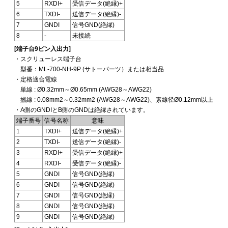
5
RXDI+
受信データ(絶縁)+
6
TXDI-
送信データ(絶縁)-
7
GNDI
信号GND(絶縁)
8
-
未接続
[端子台9ピン入出力]
・スクリューレス端子台
型番：ML-700-NH-9P (サトーパーツ）または相当品
・定格適合電線
単線 : Ø0.32mm～Ø0.65mm (AWG28～AWG22)
撚線 : 0.08mm2～0.32mm2 (AWG28～AWG22)、素線径Ø0.12mm以上
・A側のGNDIとB側のGNDは絶縁されています。
端子番号
信号名称
意味
1
TXDI+
送信データ(絶縁)+
2
TXDI-
送信データ(絶縁)-
3
RXDI+
受信データ(絶縁)+
4
RXDI-
受信データ(絶縁)-
5
GNDI
信号GND(絶縁)
6
GNDI
信号GND(絶縁)
7
GNDI
信号GND(絶縁)
8
GNDI
信号GND(絶縁)
9
GNDI
信号GND(絶縁)