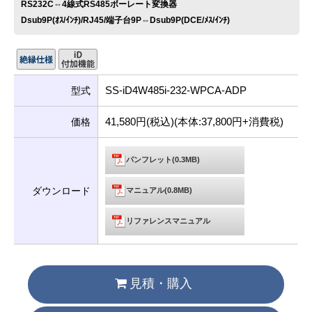
RS232C⇔4線式RS485ボーレート変換器
Dsub9P(ｵｽ/ｲﾝﾁ)/RJ45/端子台9P⇔Dsub9P(DCE/ﾒｽ/ｲﾝﾁ)
SS-iD4W485i-232-WPCA-ADP
型式
41,580円(税込)(本体:37,800円+消費税)
価格
パンフレット(0.3MB)
ダウンロード
マニュアル(0.8MB)
リファレンスマニュアル
見積・購入