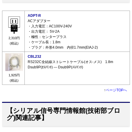
ADPT-R
ACアダプター
・入力電圧：AC100V-240V
・出力電圧： 5V-2A
・極性：センタープラス
2,310円
・ケーブル長：1.8m
(税込)
・プラグ：外形4.0mm 内径1.7mm(EIAJ-2)
CBL232
RS232C全結線ストレートケーブル(オス-メス) 1.8m
Dsub9P(ｵｽ/ｲﾝﾁ) ― Dsub9P(ﾒｽ/ｲﾝﾁ)
1,925円
(税込)
↑
ページTOPへ
【シリアル信号専門情報館(技術部ブロ
グ)関連記事】