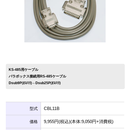
お問い合わせ
KS-485用ケーブル
パラボックス接続用RS-485ケーブル
Dsub9P(ｵｽ/ﾐﾘ)⇔Dsub25P(ｵｽ/ﾐﾘ)
CBL11B
型式
9,955円(税込)(本体:9,050円+消費税)
価格