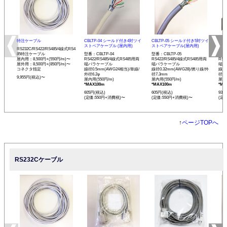
特注ケーブル
CBLTP-04 シールド付き4対ツイ
CBLTP-05 シールド付き5対ツイ
CB
ストペアケーブル (屋内用)
ストペアケーブル(屋内用)
イス
RS232C/RS422/RS485/4線式RS4
85特注ケーブル
型番：CBLTP-04
型番：CBLTP-05
型番：
屋内用：8,500円+(550円/m)〜
RS422/RS485/4線式RS485用両
RS422/RS485/4線式RS485用両
RS4
屋外用：8,500円+(850円/m)〜
端バラケーブル
端バラケーブル
端バ
コネクタ指定
線径0.5mm(AWG24相当)/単線/
線径0.32mm(AWG28)/撚り線/外
線径0
外径6.2φ
径7.3mm
径12
9,955円(税込)〜
屋内用(550円/m)
屋内用(550円/m)
屋内用
*MAX100m
*MAX100m
*MA
605円(税込)
605円(税込)
935
(定価:550円+消費税)〜
(定価:550円+消費税)〜
(定
↑
ページTOPへ
RS232Cケーブル