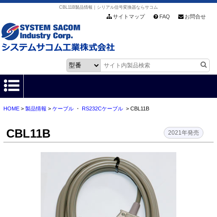
CBL11B製品情報｜シリアル信号変換器ならサコム
サイトマップ
FAQ
お問合せ
HOME
>
製品情報
>
ケーブル
・
RS232Cケーブル
> CBL11B
HOME
CBL11B
製品情報
2021年発売
各種ダウンロード
お客様サポート
会社情報