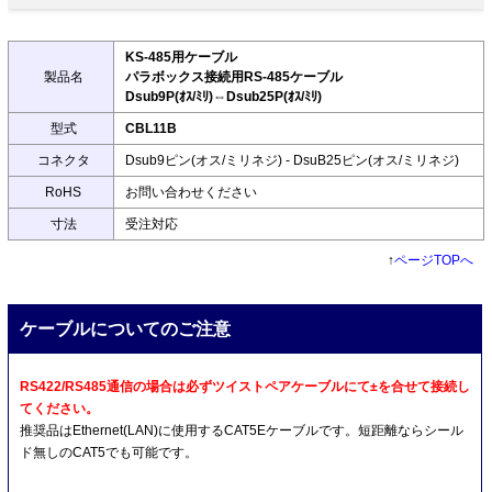
KS-485用ケーブル
製品名
パラボックス接続用RS-485ケーブル
Dsub9P(ｵｽ/ﾐﾘ)⇔Dsub25P(ｵｽ/ﾐﾘ)
型式
CBL11B
コネクタ
Dsub9ピン(オス/ミリネジ) - DsuB25ピン(オス/ミリネジ)
RoHS
お問い合わせください
寸法
受注対応
↑
ページTOPへ
ケーブルについてのご注意
RS422/RS485通信の場合は必ずツイストペアケーブルにて±を合せて接続し
てください。
推奨品はEthernet(LAN)に使用するCAT5Eケーブルです。短距離ならシール
ド無しのCAT5でも可能です。