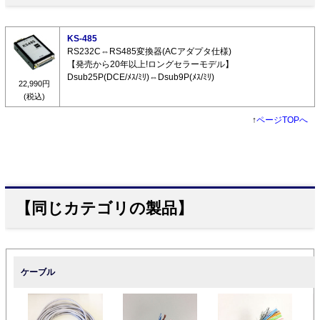
KS-485
RS232C⇔RS485変換器(ACアダプタ仕様)
【発売から20年以上!ロングセラーモデル】
Dsub25P(DCE/ﾒｽ/ﾐﾘ)⇔Dsub9P(ﾒｽ/ﾐﾘ)
22,990円
(税込)
↑
ページTOPへ
【同じカテゴリの製品】
ケーブル