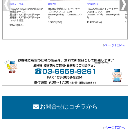
特注ケーブル
CBL232
CBL232-15
CBL
RS232C/RS422/RS485/4線式RS4
RS232C全結線ストレートケー
RS232C全結線ストレートケー
RS
85特注ケーブル
ブル(オス-メス) 1.8m
ブル(オス-メス) 15m
ブル
屋内用：8,500円+(550円/m)〜
Dsub9P(ｵｽ/ｲﾝﾁ) ― Dsub9P(ﾒｽ/ｲﾝ
Dsub9P(ｵｽ/ｲﾝﾁ) ― Dsub9P(ﾒｽ/ｲﾝ
Dsub
屋外用：8,500円+(850円/m)〜
ﾁ)
ﾁ)
ﾁ)
コネクタ指定
1,925円(税込)
18,425円(税込)
1,9
9,955円(税込)〜
↑
ページTOPへ
お問合せはコチラから
↑
ページTOPへ