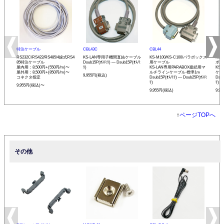
特注ケーブル
CBL43C
CBL44
CBL
RS232C/RS422/RS485/4線式RS4
KS-LAN専用子機間直結ケーブル
KS-M100/KS-C100/パラボックス
KS-
85特注ケーブル
Dsub15P(ｵｽ/ﾐﾘ) ― Dsub15P(ｵｽ/ﾐ
用ケーブル
ボッ
屋内用：8,500円+(550円/m)〜
ﾘ)
KS-LAN専用PARABOX接続用マ
KS
屋外用：8,500円+(850円/m)〜
ルチラインケーブル 標準1m
ケー
9,955円(税込)
コネクタ指定
Dsub15P(ｵｽ/ﾐﾘ) ― Dsub25P(ｵｽ/ﾐ
Dsbu
ﾘ)
ﾘ)
9,955円(税込)〜
9,955円(税込)
9,9
↑
ページTOPへ
その他