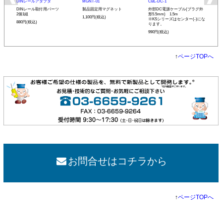
DINレールアダプタ
MGNT-01
CBL-DC-1
DINレール取付用パーツ
製品固定用マグネット
外部DC電源ケーブル(プラグ外
2個1組
形5.5mm) 1.5m
1,100円(税込)
※KSシリーズはセンター(-)にな
880円(税込)
ります。
990円(税込)
↑
ページTOPへ
お問合せはコチラから
↑
ページTOPへ