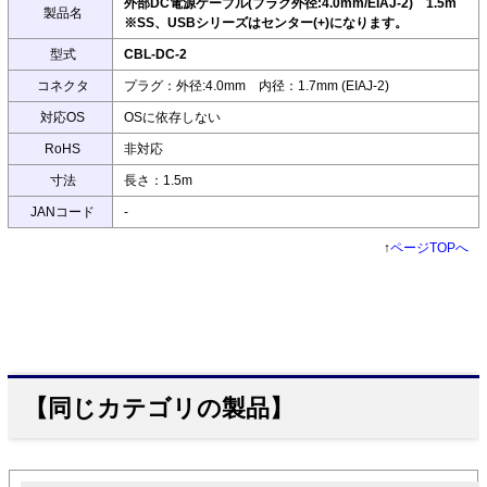
外部DC電源ケーブル(プラグ外径:4.0mm/EIAJ-2) 1.5m
製品名
※SS、USBシリーズはセンター(+)になります。
型式
CBL-DC-2
コネクタ
プラグ：外径:4.0mm 内径：1.7mm (EIAJ-2)
対応OS
OSに依存しない
RoHS
非対応
寸法
長さ：1.5m
JANコード
-
↑
ページTOPへ
【同じカテゴリの製品】