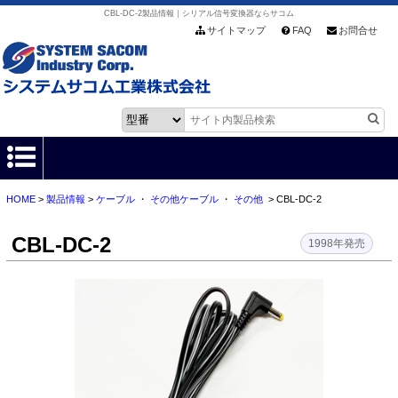
CBL-DC-2製品情報｜シリアル信号変換器ならサコム
サイトマップ
FAQ
お問合せ
HOME
>
製品情報
>
ケーブル
・
その他ケーブル
・
その他
> CBL-DC-2
HOME
CBL-DC-2
製品情報
1998年発売
各種ダウンロード
お客様サポート
会社情報