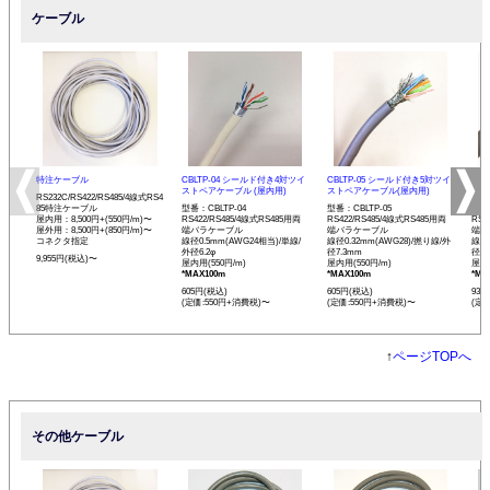
ケーブル
特注ケーブル
CBLTP-04 シールド付き4対ツイ
CBLTP-05 シールド付き5対ツイ
CB
ストペアケーブル (屋内用)
ストペアケーブル(屋内用)
イス
RS232C/RS422/RS485/4線式RS4
85特注ケーブル
型番：CBLTP-04
型番：CBLTP-05
型番：
屋内用：8,500円+(550円/m)〜
RS422/RS485/4線式RS485用両
RS422/RS485/4線式RS485用両
RS4
屋外用：8,500円+(850円/m)〜
端バラケーブル
端バラケーブル
端バ
コネクタ指定
線径0.5mm(AWG24相当)/単線/
線径0.32mm(AWG28)/撚り線/外
線径0
外径6.2φ
径7.3mm
径12
9,955円(税込)〜
屋内用(550円/m)
屋内用(550円/m)
屋内用
*MAX100m
*MAX100m
*MA
605円(税込)
605円(税込)
935
(定価:550円+消費税)〜
(定価:550円+消費税)〜
(定
↑
ページTOPへ
その他ケーブル