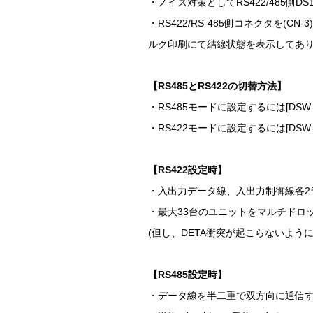
・ノイズ対策としてRS422/485側
・RS422/RS-485側コネクタを(CN
ルク印刷にて結線状態を表示してあり
【RS485とRS422の切替方法】
・RS485モードに設定するには[DSW-2]-s
・RS422モードに設定するには[DSW-2]-s
【RS422設定時】
・入出力データ線、入出力制御線各2
・最大33台のユニットをマルチドロ
(但し、DETA衝突が起こらないよう
【RS485設定時】
・データ線を半二重で双方向に通信