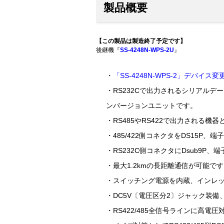
製品概要
【この製品は製造終了予定です】
後継機『
SS-4248N-WPS-2U
』
・
「SS-4248N-WPS-2」デバイ
・RS232Cで出力されるシリアルデー
ンバージョンユニットです。
・RS485やRS422で出力される機
・485/422側コネクタをDS15P、端
・RS232C側コネクタにDsub9P
・最大1.2kmの長距離通信が可能です
・スイッチング電源を内蔵、インレッ
・DC5V〔電圧区分2〕ジャック装備
・RS422/485全信号ラインに高