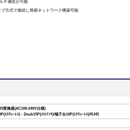
マルチ通信が可能
ップ方式で接続し簡易ネットワーク構築可能
5変換器(AC100-240V仕様)
P(ｽｸﾘｭｰﾚｽ)⇔Dsub15P(ﾒｽ/ｲﾝﾁ)/端子台10P(ｽｸﾘｭｰﾚｽ)/RJ45