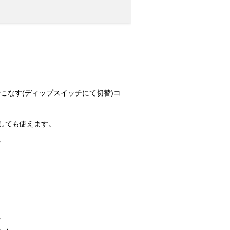
台でこなす(ディップスイッチにて切替)コ
としても使えます。
。
。