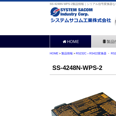
SS-4248N-WPS-2製品情報｜シリアル信号変換器
HOME
製品
HOME
>
製品情報
>
RS232C⇔RS422変換器
・
RS
SS-4248N-WPS-2