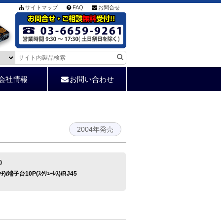
サイトマップ
FAQ
お問合せ
会社情報
お問い合わせ
2004年発売
)
ﾝﾁ)/端子台10P(ｽｸﾘｭｰﾚｽ)/RJ45