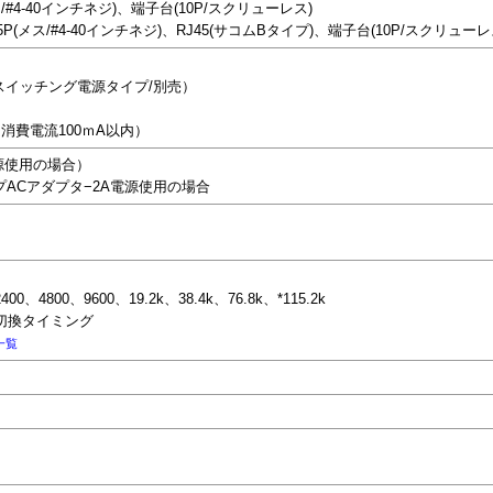
メス/#4-40インチネジ)、端子台(10P/スクリューレス)
b15P(メス/#4-40インチネジ)、RJ45(サコムBタイプ)、端子台(10P/スクリューレ
/スイッチング電源タイプ/別売）
（消費電流100ｍA以内）
電源使用の場合）
イプACアダプタ−2A電源使用の場合
00、4800、9600、19.2k、38.4k、76.8k、*115.2k
の切換タイミング
一覧