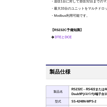
・送信1台に対して受信32台までの
・最大33台のユニットをマルチドロ
・Modbus利用可能です。
【RS232C予備知識】
DTEとDCE
製品仕様
RS232C⇔RS422または48
製品名
Dsub9P(ﾒｽ/ｲﾝﾁ)/端子台10
型式
SS-4248N-WPS-2