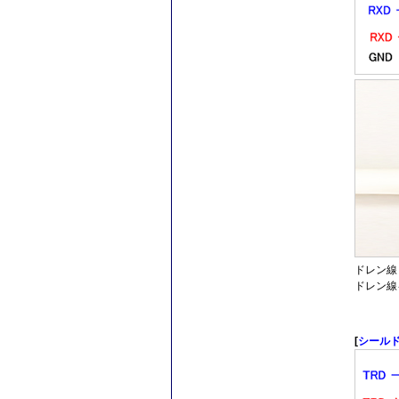
ドレン線
ドレン線
[
シール