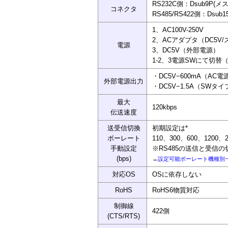
RS232C側：Dsub9P(
コネクタ
RS485/RS422側：Dsu
1、AC100V-250V
2、ACアダプタ（DC5V
電源
3、DC5V（外部電源）
1-2、3電源SWにて切替
・DC5V−600mA（AC
外部電源出力
・DC5V−1.5A（SWタ
最大
120kbps
伝送速度
送受信切換
初期設定は*
ボーレート
110、300、600、1200、24
手動設定
※RS485の送信と受信
(bps)
→
設定可能ボーレート機種別
対応OS
OSに依存しない
RoHS
RoHS6物質対応
制御線
422側
(CTS/RTS)