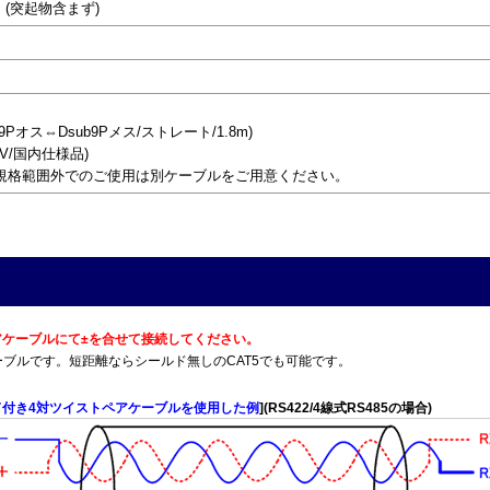
)mm (突起物含まず)
9Pオス⇔Dsub9Pメス/ストレート/1.8m)
5V/国内仕様品)
規格範囲外でのご使用は別ケーブルをご用意ください。
トペアケーブルにて±を合せて接続してください。
T5Eケーブルです。短距離ならシールド無しのCAT5でも可能です。
ド付き4対ツイストペアケーブルを使用した例
](RS422/4線式RS485の場合)