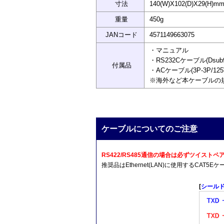
寸法
140(W)X102(D)X29(H
重量
450g
JANコード
4571149663075
・マニュアル
・RS232Cケーブル(Dsub
付属品
・ACケーブル(3P-3P/12
※海外など本ケーブルの
ケーブルについてのご注意
RS422/RS485通信の場合は必ずツイス
推奨品はEthernet(LAN)に使用するCA
[
シール