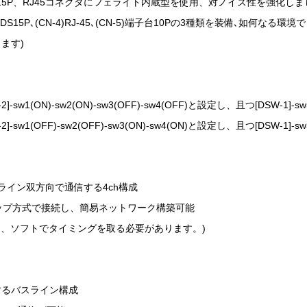
DS15P、RJ45コネクタにフェライト内蔵型を使用、対ノイズ性を強化し
-3)DS15P､(CN-4)RJ-45､(CN-5)端子台10Pの3種類を装備､如何
ます)
w1(ON)-sw2(ON)-sw3(OFF)-sw4(OFF)と設定し、且つ[DSW-1]-
w1(OFF)-sw2(OFF)-sw3(ON)-sw4(ON)と設定し、且つ[DSW-1]-sw
ライン双方向で通信する4ch構成
ップ方式で接続し、簡易ネットワーク構築可能
に、ソフトでタイミングを取る必要があります。)
するバスライン構成