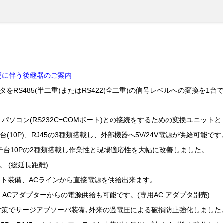
ス変更に伴う後継器のご案内
タをRS485(半二重)またはRS422(全二重)の信号レベルへの変換を1
器とパソコン(RS232C=COMポート)との接続をするための変換ユニット
子台(10P)、RJ45の3種類搭載し、外部機器へ5V/24V電源が供給可能です
、端子台10Pの2種類搭載し作業性と現場適応性を大幅に改善しました。
。 (総延長距離)
ト装備、ACラインから直接電源を供給出来ます。
、ACアダプターからの電源供給も可能です。(専用AC アダプタ別売)
電圧対策でサージアブソーバ装備､外来の過電圧による破損防止強化しました