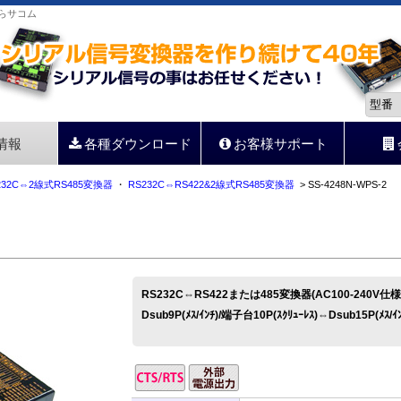
ならサコム
情報
各種ダウンロード
お客様サポート
232C⇔2線式RS485変換器
・
RS232C⇔RS422&2線式RS485変換器
> SS-4248N-WPS-2
RS232C⇔RS422または485変換器(AC100-240V仕様
Dsub9P(ﾒｽ/ｲﾝﾁ)/端子台10P(ｽｸﾘｭｰﾚｽ)⇔Dsub15P(ﾒｽ/ｲ