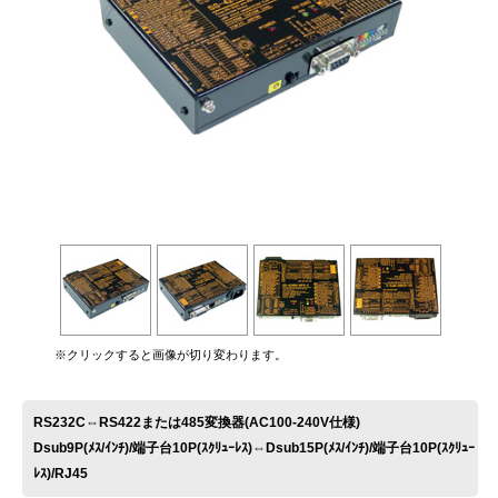
お問い合わせ
※クリックすると画像が切り変わります。
RS232C⇔RS422または485変換器(AC100-240V仕様)
Dsub9P(ﾒｽ/ｲﾝﾁ)/端子台10P(ｽｸﾘｭｰﾚｽ)⇔Dsub15P(ﾒｽ/ｲﾝﾁ)/端子台10P(ｽｸﾘｭｰ
ﾚｽ)/RJ45