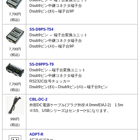
Dsub9ピン中継コネクタ端子台
Dsub9ピン(ｵｽ)⇔端子台9P
7,700円
(税込)
SS-D9PS-T54
Dsub9ピン ⇔ 端子台変換ユニット
Dsub9ピン中継コネクタ端子台
Dsub9ピン(ﾒｽ)⇔端子台9P
7,700円
(税込)
SS-D9PPS-T9
Dsub9ピン⇔端子台変換ユニット
Dsub9ピン中継コネクタ端子台
RS232C信号チェッカー
7,700円
Dsub9ピン(ｵｽ)⇔Dsub9ピン(ﾒｽ)⇔端子台9ピン
(税込)
CBL-DC-2
外部DC電源ケーブル(プラグ外径:4.0mm/EIAJ-2) 1.5m
※SS、USBシリーズはセンター(+)になります。
990円
(税込)
ADPT-R
ACアダプター