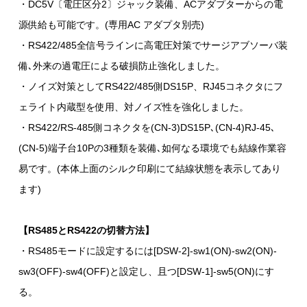
・DC5V〔電圧区分2〕ジャック装備、ACアダプターからの電
源供給も可能です。(専用AC アダプタ別売)
・RS422/485全信号ラインに高電圧対策でサージアブソーバ装
備､外来の過電圧による破損防止強化しました。
・ノイズ対策としてRS422/485側DS15P、RJ45コネクタにフ
ェライト内蔵型を使用、対ノイズ性を強化しました。
・RS422/RS-485側コネクタを(CN-3)DS15P､(CN-4)RJ-45､
(CN-5)端子台10Pの3種類を装備､如何なる環境でも結線作業容
易です。(本体上面のシルク印刷にて結線状態を表示してあり
ます)
【RS485とRS422の切替方法】
・RS485モードに設定するには[DSW-2]-sw1(ON)-sw2(ON)-
sw3(OFF)-sw4(OFF)と設定し、且つ[DSW-1]-sw5(ON)にす
る。