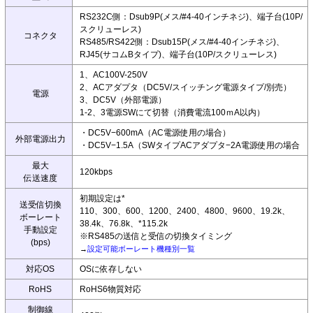
RS232C側：Dsub9P(メス/#4-40インチネジ)、端子台(10P/
スクリューレス)
コネクタ
RS485/RS422側：Dsub15P(メス/#4-40インチネジ)、
RJ45(サコムBタイプ)、端子台(10P/スクリューレス)
1、AC100V-250V
2、ACアダプタ（DC5V/スイッチング電源タイプ/別売）
電源
3、DC5V（外部電源）
1-2、3電源SWにて切替（消費電流100ｍA以内）
・DC5V−600mA（AC電源使用の場合）
外部電源出力
・DC5V−1.5A（SWタイプACアダプタ−2A電源使用の場合
最大
120kbps
伝送速度
初期設定は*
送受信切換
110、300、600、1200、2400、4800、9600、19.2k、
ボーレート
38.4k、76.8k、*115.2k
手動設定
※RS485の送信と受信の切換タイミング
(bps)
→
設定可能ボーレート機種別一覧
対応OS
OSに依存しない
RoHS
RoHS6物質対応
制御線