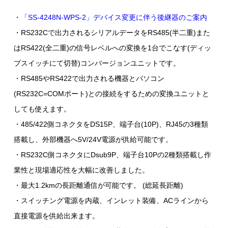
・
「SS-4248N-WPS-2」デバイス変更に伴う後継器のご案内
・RS232Cで出力されるシリアルデータをRS485(半二重)また
はRS422(全二重)の信号レベルへの変換を1台でこなす(ディッ
プスイッチにて切替)コンバージョンユニットです。
・RS485やRS422で出力される機器とパソコン
(RS232C=COMポート)との接続をするための変換ユニットと
しても使えます。
・485/422側コネクタをDS15P、端子台(10P)、RJ45の3種類
搭載し、外部機器へ5V/24V電源が供給可能です。
・RS232C側コネクタにDsub9P、端子台10Pの2種類搭載し作
業性と現場適応性を大幅に改善しました。
・最大1.2kmの長距離通信が可能です。 (総延長距離)
・スイッチング電源を内蔵、インレット装備、ACラインから
直接電源を供給出来ます。