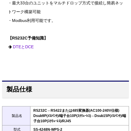
・最大33台のユニットをマルチドロップ方式で接続し簡易ネッ
トワーク構築可能
・Modbus利用可能です。
【RS232C予備知識】
DTEとDCE
製品仕様
RS232C⇔RS422または485変換器(AC100-240V仕様)
製品名
Dsub9P(ﾒｽ/ｲﾝﾁ)/端子台10P(ｽｸﾘｭｰﾚｽ)⇔Dsub15P(ﾒｽ/ｲﾝﾁ)/端
子台10P(ｽｸﾘｭｰﾚｽ)/RJ45
型式
SS-4248N-WPS-2