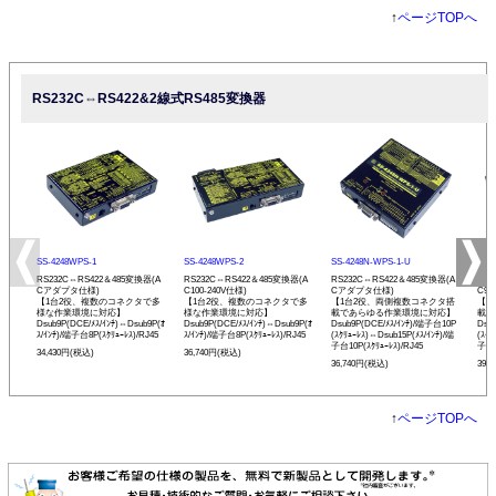
↑
ページTOPへ
RS232C⇔RS422&2線式RS485変換器
SS-4248WPS-1
SS-4248WPS-2
SS-4248N-WPS-1-U
SS-
RS232C⇔RS422＆485変換器(A
RS232C⇔RS422＆485変換器(A
RS232C⇔RS422＆485変換器(A
RS2
Cアダプタ仕様)
C100-240V仕様)
Cアダプタ仕様)
C90
【1台2役、複数のコネクタで多
【1台2役、複数のコネクタで多
【1台2役、両側複数コネクタ搭
【1
様な作業環境に対応】
様な作業環境に対応】
載であらゆる作業環境に対応】
載で
Dsub9P(DCE/ﾒｽ/ｲﾝﾁ)⇔Dsub9P(ｵ
Dsub9P(DCE/ﾒｽ/ｲﾝﾁ)⇔Dsub9P(ｵ
Dsub9P(DCE/ﾒｽ/ｲﾝﾁ)/端子台10P
Dsu
ｽ/ｲﾝﾁ)/端子台8P(ｽｸﾘｭｰﾚｽ)/RJ45
ｽ/ｲﾝﾁ)/端子台8P(ｽｸﾘｭｰﾚｽ)/RJ45
(ｽｸﾘｭｰﾚｽ)⇔Dsub15P(ﾒｽ/ｲﾝﾁ)/端
(ｽｸﾘ
子台10P(ｽｸﾘｭｰﾚｽ)/RJ45
子台1
34,430円(税込)
36,740円(税込)
36,740円(税込)
39,
↑
ページTOPへ