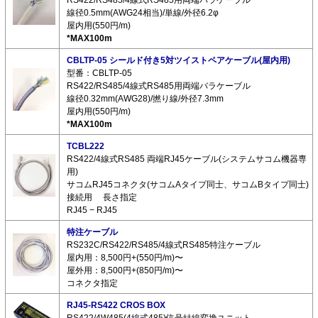
線径0.5mm(AWG24相当)/単線/外径6.2φ
屋内用(550円/m)
*MAX100m
CBLTP-05 シールド付き5対ツイストペアケーブル(屋内用)
型番：CBLTP-05
RS422/RS485/4線式RS485用両端バラケーブル
線径0.32mm(AWG28)/撚り線/外径7.3mm
屋内用(550円/m)
*MAX100m
TCBL222
RS422/4線式RS485 両端RJ45ケーブル(システムサコム機器専
用)
サコムRJ45コネクタ(サコムAタイプ同士、サコムBタイプ同士)
接続用 長さ指定
RJ45 − RJ45
特注ケーブル
RS232C/RS422/RS485/4線式RS485特注ケーブル
屋内用：8,500円+(550円/m)〜
屋外用：8,500円+(850円/m)〜
コネクタ指定
RJ45-RS422 CROS BOX
RS422/4W485(4線式485)信号結線変換ユニット