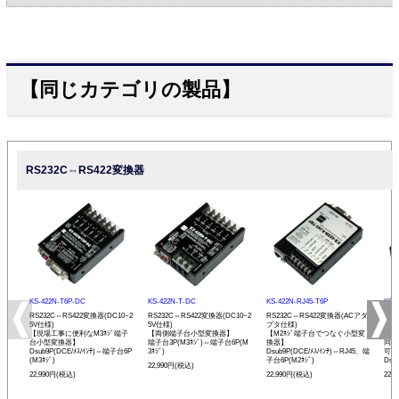
【同じカテゴリの製品】
RS232C⇔RS422変換器
KS-422N-T6P-DC
KS-422N-T-DC
KS-422N-RJ45-T6P
KS-
RS232C⇔RS422変換器(DC10~2
RS232C⇔RS422変換器(DC10~2
RS232C⇔RS422変換器(ACアダ
RS
5V仕様)
5V仕様)
プタ仕様)
プタ
【現場工事に便利なM3ﾈｼﾞ端子
【両側端子台小型変換器】
【M2ﾈｼﾞ端子台でつなぐ小型変
【R
台小型変換器】
端子台3P(M3ﾈｼﾞ)⇔端子台6P(M
換器】
同士
Dsub9P(DCE/ﾒｽ/ｲﾝﾁ)⇔端子台6P
3ﾈｼﾞ)
Dsub9P(DCE/ﾒｽ/ｲﾝﾁ)⇔RJ45、端
可能
(M3ﾈｼﾞ)
子台6P(M2ﾈｼﾞ)
Dsu
22,990円(税込)
22,990円(税込)
22,990円(税込)
22,