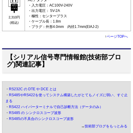
・入力電圧：AC100V-240V
・出力電圧： 5V-2A
・極性：センタープラス
2,310円
・ケーブル長：1.8m
(税込)
・プラグ：外形4.0mm 内径1.7mm(EIAJ-2)
↑
ページTOPへ
【シリアル信号専門情報館(技術部ブロ
グ)関連記事】
・
RS232C の DTE や DCE とは
・
RS485やRS422を使ってシステム構築したがとてもノイズに弱い、すぐ止
まる
・
RS422 ハイパーターミナルで自己診断方法（データのみ）
・
RS485 の シンクロスコープ波形
・
RS485の不具合のシンクロスコープ波形
→
技術部ブログをもっとみる