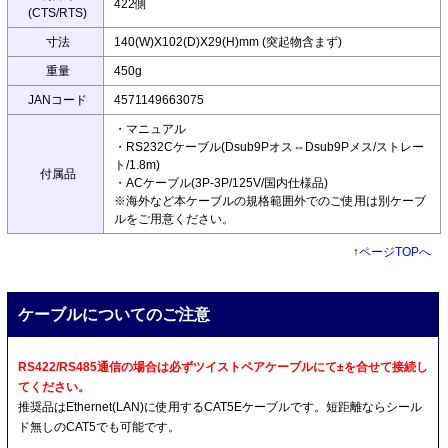
422側
(CTS/RTS)
寸法
140(W)X102(D)X29(H)mm (突起物含まず)
重量
450g
JANコード
4571149663075
・マニュアル
・RS232Cケーブル(Dsub9Pオス⇔Dsub9Pメス/ストレー
ト/1.8m)
付属品
・ACケーブル(3P-3P/125V/国内仕様品)
※海外など本ケーブルの規格範囲外でのご使用は別ケーブ
ルをご用意ください。
↑
ページTOPへ
ケーブルについてのご注意
RS422/RS485通信の場合は必ずツイストペアケーブルにて±を合せて接続し
てください。
推奨品はEthernet(LAN)に使用するCAT5Eケーブルです。短距離ならシール
ド無しのCAT5でも可能です。