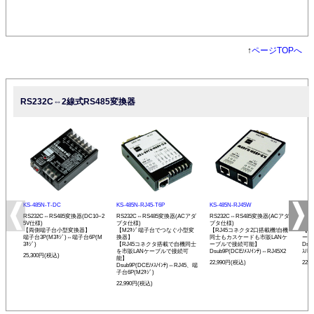
↑
ページTOPへ
RS232C⇔2線式RS485変換器
KS-485N-T-DC
KS-485N-RJ45-T6P
KS-485N-RJ45W
KS-
RS232C⇔RS485変換器(DC10~2
RS232C⇔RS485変換器(ACアダ
RS232C⇔RS485変換器(ACアダ
RS
5V仕様)
プタ仕様)
プタ仕様)
プタ
【両側端子台小型変換器】
【M2ﾈｼﾞ端子台でつなぐ小型変
【RJ45コネクタ2口搭載機!自機
【発
端子台3P(M3ﾈｼﾞ)⇔端子台6P(M
換器】
同士もカスケードも市販LANケ
ーモ
3ﾈｼﾞ)
【RJ45コネクタ搭載で自機同士
ーブルで接続可能】
Dsu
を市販LANケーブルで接続可
Dsub9P(DCE/ﾒｽ/ｲﾝﾁ)⇔RJ45X2
ｽ/ﾐﾘ
25,300円(税込)
能】
22,990円(税込)
22,
Dsub9P(DCE/ﾒｽ/ｲﾝﾁ)⇔RJ45、端
子台6P(M2ﾈｼﾞ)
22,990円(税込)