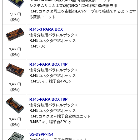
システムサコム工業(株)製RS422/4線式485機器専用
RJ45コネクタ同士を市販のLANケーブルで接続できるようにす
7,150円
る変換ユニット
(税込)
RJ45-3 PARA BOX
信号分岐用パラレルボックス
RJ45コネクタ中継ボックス
RJ45×3ヶ
9,460円
(税込)
RJ45-PARA BOX T4P
信号分岐用パラレルボックス
RJ45コネクタ中継ボックス
RJ45/3ヶ、端子台4P/1ヶ
9,460円
(税込)
RJ45-PARA BOX T8P
信号分岐用パラレルボックス
RJ45コネクタ中継ボックス
RJ45コネクタ⇔端子台変換ユニット
9,460円
RJ45/2ヶ、端子台8P/1ヶ
(税込)
SS-D9PP-T54
Dsub9ピン ⇔ 端子台変換ユニット