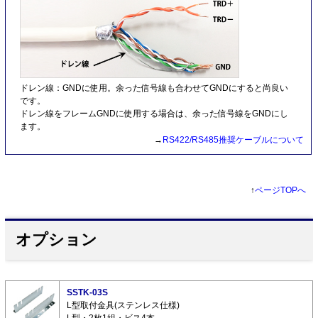
ドレン線：GNDに使用。余った信号線も合わせてGNDにすると尚良い
です。
ドレン線をフレームGNDに使用する場合は、余った信号線をGNDにし
ます。
→
RS422/RS485推奨ケーブルについて
↑
ページTOPへ
オプション
SSTK-03S
L型取付金具(ステンレス仕様)
L型・2枚1組・ビス4本