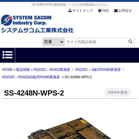
SS-4248N-WPS-2製品情報｜シリアル信号変換器ならサコム
サイトマップ
FAQ
お問合せ
HOME
>
製品情報
>
RS232C⇔RS422変換器
・
RS232C⇔2線式RS485変換器
・
HOME
RS232C⇔RS422&2線式RS485変換器
> SS-4248N-WPS-2
製品情報
SS-4248N-WPS-2
2004年発売
各種ダウンロード
お客様サポート
会社情報